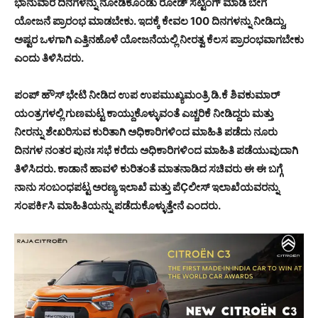
ಭಾನುವಾರ ದಿನಗಳನ್ನು ನೋಡಿಕೊಂಡು ರೋಡ್ ಸೆಟ್ಟಿಂಗ್ ಮಾಡಿ ಬೇಗ
ಯೋಜನೆ ಪ್ರಾರಂಭ ಮಾಡಬೇಕು. ಇದಕ್ಕೆ ಕೇವಲ 100 ದಿನಗಳನ್ನು ನೀಡಿದ್ದು,
ಅಷ್ಟರ ಒಳಗಾಗಿ ಎತ್ತಿನಹೊಳೆ ಯೋಜನೆಯಲ್ಲಿ ನೀರತ್ವ ಕೆಲಸ ಪ್ರಾರಂಭವಾಗಬೇಕು
ಎಂದು ತಿಳಿಸಿದರು.
ಪಂಪ್ ಹೌಸ್ ಭೇಟಿ ನೀಡಿದ ಉಪ ಉಪಮುಖ್ಯಮಂತ್ರಿ ಡಿ.ಕೆ ಶಿವಕುಮಾರ್
ಯಂತ್ರಗಳಲ್ಲಿ ಗುಣಮಟ್ಟ ಕಾಯ್ದುಕೊಳ್ಳುವಂತೆ ಎಚ್ಚರಿಕೆ ನೀಡಿದ್ದರು ಮತ್ತು
ನೀರನ್ನು ಶೇಖರಿಸುವ ಕುರಿತಾಗಿ ಅಧಿಕಾರಿಗಳಿಂದ ಮಾಹಿತಿ ಪಡೆದು ನೂರು
ದಿನಗಳ ನಂತರ ಪುನಃ ಸಭೆ ಕರೆದು ಅಧಿಕಾರಿಗಳಿಂದ ಮಾಹಿತಿ ಪಡೆಯುವುದಾಗಿ
ತಿಳಿಸಿದರು. ಕಾಡಾನೆ ಹಾವಳಿ ಕುರಿತಂತೆ ಮಾತನಾಡಿದ ಸಚಿವರು ಈ ಈ ಬಗ್ಗೆ
ನಾನು ಸಂಬಂಧಪಟ್ಟ ಅರಣ್ಯ ಇಲಾಖೆ ಮತ್ತು ಪೆÇಲೀಸ್ ಇಲಾಖೆಯವರನ್ನು
ಸಂಪರ್ಕಿಸಿ ಮಾಹಿತಿಯನ್ನು ಪಡೆದುಕೊಳ್ಳುತ್ತೇನೆ ಎಂದರು.