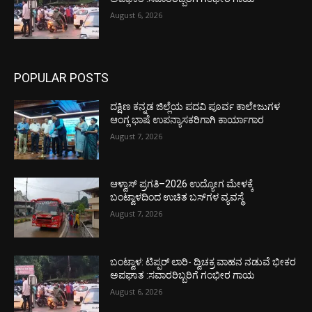
August 6, 2026
POPULAR POSTS
ದಕ್ಷಿಣ ಕನ್ನಡ ಜಿಲ್ಲೆಯ ಪದವಿ ಪೂರ್ವ ಕಾಲೇಜುಗಳ
ಆಂಗ್ಲ ಭಾಷೆ ಉಪನ್ಯಾಸಕರಿಗಾಗಿ ಕಾರ್ಯಾಗಾರ
August 7, 2026
ಆಳ್ವಾಸ್ ಪ್ರಗತಿ–2026 ಉದ್ಯೋಗ ಮೇಳಕ್ಕೆ
ಬಂಟ್ವಾಳದಿಂದ ಉಚಿತ ಬಸ್‌ಗಳ ವ್ಯವಸ್ಥೆ
August 7, 2026
ಬಂಟ್ವಾಳ: ಟಿಪ್ಪರ್ ಲಾರಿ- ದ್ವಿಚಕ್ರ ವಾಹನ ನಡುವೆ ಭೀಕರ
ಅಪಘಾತ :ಸವಾರರಿಬ್ಬರಿಗೆ ಗಂಭೀರ ಗಾಯ
August 6, 2026