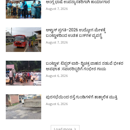
ಆಂಗ್ಲ ಭಾಷೆ ಉಪನ್ಯಾಸಕರಿಗಾಗಿ ಕಾರ್ಯಾಗಾರ
August 7, 2026
ಆಳ್ವಾಸ್ ಪ್ರಗತಿ–2026 ಉದ್ಯೋಗ ಮೇಳಕ್ಕೆ
ಬಂಟ್ವಾಳದಿಂದ ಉಚಿತ ಬಸ್‌ಗಳ ವ್ಯವಸ್ಥೆ
August 7, 2026
ಬಂಟ್ವಾಳ: ಟಿಪ್ಪರ್ ಲಾರಿ- ದ್ವಿಚಕ್ರ ವಾಹನ ನಡುವೆ ಭೀಕರ
ಅಪಘಾತ :ಸವಾರರಿಬ್ಬರಿಗೆ ಗಂಭೀರ ಗಾಯ
August 6, 2026
ಪುರಸಭೆಯಿಂದ ರಸ್ತೆ ಗುಂಡಿಗಳಿಗೆ ತಾತ್ಕಾಲಿಕ ಮುಕ್ತಿ
August 6, 2026
Load more