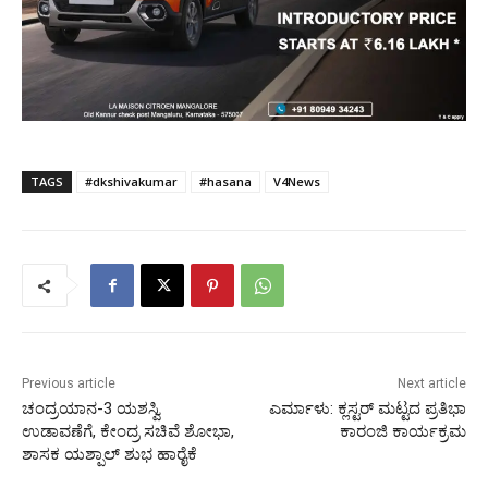
TAGS
#dkshivakumar
#hasana
V4News
Previous article
Next article
ಚಂದ್ರಯಾನ-3 ಯಶಸ್ವಿ
ಎರ್ಮಾಳು: ಕ್ಲಸ್ಟರ್ ಮಟ್ಟದ ಪ್ರತಿಭಾ
ಉಡಾವಣೆಗೆ, ಕೇಂದ್ರ ಸಚಿವೆ ಶೋಭಾ,
ಕಾರಂಜಿ ಕಾರ್ಯಕ್ರಮ
ಶಾಸಕ ಯಶ್ಪಾಲ್ ಶುಭ ಹಾರೈಕೆ