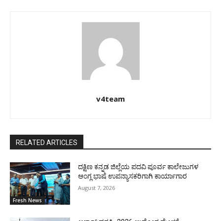
v4team
RELATED ARTICLES
ದಕ್ಷಿಣ ಕನ್ನಡ ಜಿಲ್ಲೆಯ ಪದವಿ ಪೂರ್ವ ಕಾಲೇಜುಗಳ
ಆಂಗ್ಲ ಭಾಷೆ ಉಪನ್ಯಾಸಕರಿಗಾಗಿ ಕಾರ್ಯಾಗಾರ
August 7, 2026
Fresh News