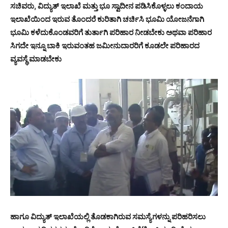
ಸಚಿವರು, ವಿದ್ಯುತ್ ಇಲಾಖೆ ಮತ್ತು ಭೂ ಸ್ವಾದೀನ ಪಡಿಸಿಕೊಳ್ಳಲು ಕಂದಾಯ
ಇಲಾಖೆಯಿಂದ ಇರುವ ತೊಂದರೆ ಕುರಿತಾಗಿ ಚರ್ಚಿಸಿ ಭೂಮಿ ಯೋಜನೆಗಾಗಿ
ಭೂಮಿ ಕಳೆದುಕೊಂಡವರಿಗೆ ತುರ್ತಾಗಿ ಪರಿಹಾರ ನೀಡಬೇಕು ಅಥವಾ ಪರಿಹಾರ
ಸಿಗದೇ ಇನ್ನೂ ಬಾಕಿ ಇರುವಂತಹ ಜಮೀನುದಾರರಿಗೆ ಕೂಡಲೇ ಪರಿಹಾರದ
ವ್ಯವಸ್ಥೆ ಮಾಡಬೇಕು
ಹಾಗೂ ವಿದ್ಯುತ್ ಇಲಾಖೆಯಲ್ಲಿ ತೊಡಕಾಗಿರುವ ಸಮಸ್ಯೆಗಳನ್ನು ಪರಿಹರಿಸಲು