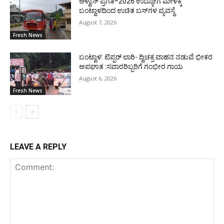
ಆಳ್ವಾಸ್ ಪ್ರಗತಿ–2026 ಉದ್ಯೋಗ ಮೇಳಕ್ಕೆ
ಬಂಟ್ವಾಳದಿಂದ ಉಚಿತ ಬಸ್‌ಗಳ ವ್ಯವಸ್ಥೆ
August 7, 2026
Fresh News
ಬಂಟ್ವಾಳ: ಟಿಪ್ಪರ್ ಲಾರಿ- ದ್ವಿಚಕ್ರ ವಾಹನ ನಡುವೆ ಭೀಕರ
ಅಪಘಾತ :ಸವಾರರಿಬ್ಬರಿಗೆ ಗಂಭೀರ ಗಾಯ
August 6, 2026
Fresh News
LEAVE A REPLY