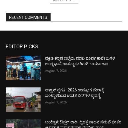
RECENT COMMENTS
EDITOR PICKS
ದಕ್ಷಿಣ ಕನ್ನಡ ಜಿಲ್ಲೆಯ ಪದವಿ ಪೂರ್ವ ಕಾಲೇಜುಗಳ
ಆಂಗ್ಲ ಭಾಷೆ ಉಪನ್ಯಾಸಕರಿಗಾಗಿ ಕಾರ್ಯಾಗಾರ
August 7, 2026
ಆಳ್ವಾಸ್ ಪ್ರಗತಿ–2026 ಉದ್ಯೋಗ ಮೇಳಕ್ಕೆ
ಬಂಟ್ವಾಳದಿಂದ ಉಚಿತ ಬಸ್‌ಗಳ ವ್ಯವಸ್ಥೆ
August 7, 2026
ಬಂಟ್ವಾಳ: ಟಿಪ್ಪರ್ ಲಾರಿ- ದ್ವಿಚಕ್ರ ವಾಹನ ನಡುವೆ ಭೀಕರ
ಅಪಘಾತ :ಸವಾರರಿಬ್ಬರಿಗೆ ಗಂಭೀರ ಗಾಯ