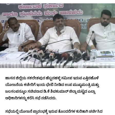
ಹಾಸನ ಜಿಲ್ಲೆಯ ಸಕಲೇಶಪುರ ಹೆಬ್ಬನಹಳ್ಳಿ ಸಮೀಪ ಇರುವ ಎತ್ತಿನಹೊಳೆ
ಯೋಜನೆಯ ಕಚೇರಿಗೆ ಇಂದು ಭೇಟಿ ನೀಡಿದ ಉಪ ಮುಖ್ಯಮಂತ್ರಿ ಮತ್ತು
ಜಲಸಂಪನ್ಮೂಲ ಸಚಿವರಾದ ಡಿ.ಕೆ ಶಿವಕುಮಾರ್ ಜಿಲ್ಲಾ ಮಟ್ಟದ ಎಲ್ಲಾ
ಅಧಿಕಾರಿಗಳನ್ನು ಕರೆಸಿ ಸಭೆ ನಡೆಸಿದರು.
ಸಭೆಯಲ್ಲಿ ಯೋಜನೆ ಪ್ರಾರಂಭಕ್ಕೆ ಇರುವ ತೊಂದರೆಗಳ ಕುರಿತಾಗಿ ಚರ್ಚಿಸಿದ