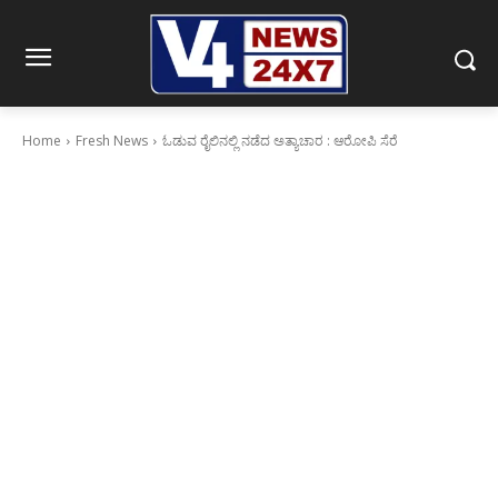
Home
Fresh News
ಓಡುವ ರೈಲಿನಲ್ಲಿ ನಡೆದ ಅತ್ಯಾಚಾರ : ಆರೋಪಿ ಸೆರೆ