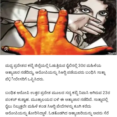
ಮಧ್ಯ ಪ್ರದೇಶದ ಕಟ್ನಿ ಜಿಲ್ಲೆಯಲ್ಲಿ ಓಡುತ್ತಿರುವ ರೈಲಿನಲ್ಲಿ 30ರ ಮಹಿಳೆಯ
ಅತ್ಯಾಚಾರ ನಡೆದಿದ್ದು, ಆರೋಪಿಯನ್ನು ಸಿಆರ್‍ಪಿ ಪಡೆಯವರು ಬಂಧಿಸಿ ಸಾತ್ನಾ
ಪೆÇೀಲೀಸರಿಗೆ ಒಪ್ಪಿಸಿದರು.
ಬಂಧಿತ ಆರೋಪಿ ಉತ್ತರ ಪ್ರದೇಶ ಮೂಲದ ಸದ್ಯ ಕಟ್ನಿ ನಿವಾಸಿ ಆಗಿರುವ 23ರ
ಪಂಕಜ್ ಕುಶ್ವಾಹ. ಮೂತ್ರಾಲಯದ ಬಳಿ ಈ ಅತ್ಯಾಚಾರ ನಡೆದಿದೆ. ಸಾತ್ನಾದಲ್ಲಿ
ರೈಲು ನಿಲ್ಲುತ್ತಲೇ ಮಹಿಳೆ ಕಂಡ ಸಿಆರ್‍ಪಿ ಪೇದೆಗಳನ್ನು ಕೂಗಿ ಕರೆದು
ಆರೋಪಿಯನ್ನು ತೋರಿಸಿದ್ದಾಳೆ. ಓಡತೊಡಗಿದ ಅತ್ಯಾಚಾರಿಯನ್ನು ಅವರು ಸೆರೆ