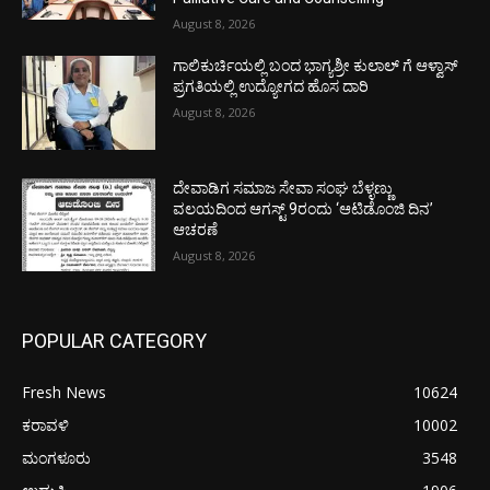
August 8, 2026
ಗಾಲಿಕುರ್ಚಿಯಲ್ಲಿ ಬಂದ ಭಾಗ್ಯಶ್ರೀ ಕುಲಾಲ್ ಗೆ ಆಳ್ವಾಸ್
ಪ್ರಗತಿಯಲ್ಲಿ ಉದ್ಯೋಗದ ಹೊಸ ದಾರಿ
August 8, 2026
ದೇವಾಡಿಗ ಸಮಾಜ ಸೇವಾ ಸಂಘ ಬೆಳ್ಳಣ್ಣು
ವಲಯದಿಂದ ಆಗಸ್ಟ್ 9ರಂದು ‘ಆಟಿಡೊಂಜಿ ದಿನ’
ಆಚರಣೆ
August 8, 2026
POPULAR CATEGORY
Fresh News
10624
ಕರಾವಳಿ
10002
ಮಂಗಳೂರು
3548