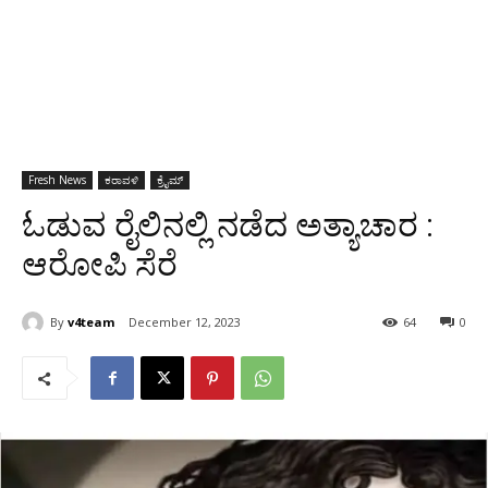
Fresh News
ಕರಾವಳಿ
ಕ್ರೈಮ್
ಓಡುವ ರೈಲಿನಲ್ಲಿ ನಡೆದ ಅತ್ಯಾಚಾರ :
ಆರೋಪಿ ಸೆರೆ
By
v4team
December 12, 2023
64
0