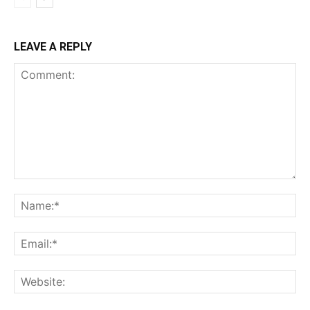
LEAVE A REPLY
Comment:
Na
Ema
Web