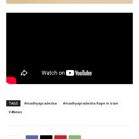
TAGS
#madhyapradesha
#madhyapradesha Rape in train
V4News