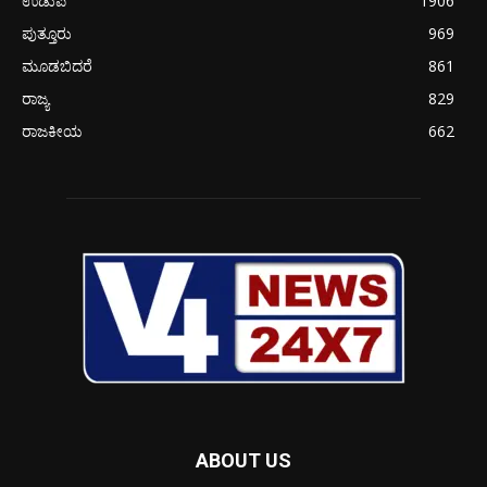
ಉಡುಪಿ
1906
ಪುತ್ತೂರು
969
ಮೂಡಬಿದರೆ
861
ರಾಜ್ಯ
829
ರಾಜಕೀಯ
662
ABOUT US