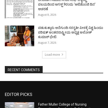
ವಲಯದಿಂದ ಆಗಸ್ಟ್ 9ರಂದು ‘ಆಟಿಡೊಂಜಿ ದಿನ’
ಆಚರಣೆ
August 8, 2026
ಪಡುಕುತ್ಯಾರು ಆನೆಗುಂದಿ ಸರಸ್ವತೀ ಪೀಠಕ್ಕೆ ವಿಶ್ವ ಹಿಂದೂ
ಪರಿಷತ್ ಅಂತರರಾಷ್ಟ್ರೀಯ ಅಧ್ಯಕ್ಷ ಅಲೋಕ್
ಕುಮಾರ್ ಭೇಟಿ
August 7, 2026
Load more
RECENT COMMENTS
EDITOR PICKS
Father Muller College of Nursing