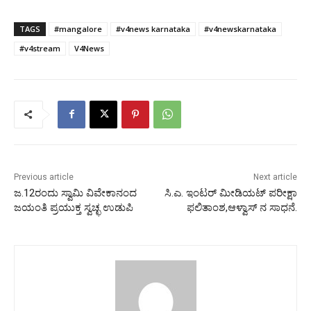
TAGS
#mangalore
#v4news karnataka
#v4newskarnataka
#v4stream
V4News
Previous article
Next article
ಜ.12ರಂದು ಸ್ವಾಮಿ ವಿವೇಕಾನಂದ
ಸಿ.ಎ. ಇಂಟರ್ ಮೀಡಿಯಟ್ ಪರೀಕ್ಷಾ
ಜಯಂತಿ ಪ್ರಯುಕ್ತ ಸ್ವಚ್ಛ ಉಡುಪಿ
ಫಲಿತಾಂಶ,ಆಳ್ವಾಸ್ ನ ಸಾಧನೆ.