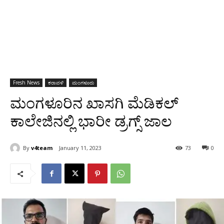
Fresh News
ಕರಾವಳಿ
ಮಂಗಳೂರು
ಮಂಗಳೂರಿನ ಖಾಸಗಿ ಮೆಡಿಕಲ್
ಕಾಲೇಜಿನಲ್ಲಿ ಭಾರೀ ಡ್ರಗ್ಸ್ ಜಾಲ
By
v4team
January 11, 2023
73
0