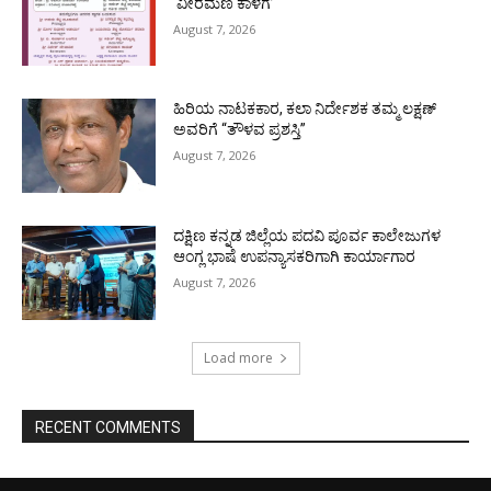
‘ವೀರಮಣಿ ಕಾಳಗ’
August 7, 2026
ಹಿರಿಯ ನಾಟಕಕಾರ, ಕಲಾ ನಿರ್ದೇಶಕ ತಮ್ಮ ಲಕ್ಷಣ್
ಅವರಿಗೆ “ತೌಳವ ಪ್ರಶಸ್ತಿ”
August 7, 2026
ದಕ್ಷಿಣ ಕನ್ನಡ ಜಿಲ್ಲೆಯ ಪದವಿ ಪೂರ್ವ ಕಾಲೇಜುಗಳ
ಆಂಗ್ಲ ಭಾಷೆ ಉಪನ್ಯಾಸಕರಿಗಾಗಿ ಕಾರ್ಯಾಗಾರ
August 7, 2026
Load more
RECENT COMMENTS