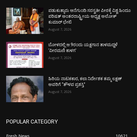
ಪಡುಕುತ್ಯಾರು ಆನೆಗುಂದಿ ಸರಸ್ವತೀ ಪೀಠಕ್ಕೆ ವಿಶ್ವ ಹಿಂದೂ
ಪರಿಷತ್ ಅಂತರರಾಷ್ಟ್ರೀಯ ಅಧ್ಯಕ್ಷ ಅಲೋಕ್
ಕುಮಾರ್ ಭೇಟಿ
August 7, 2026
ಬೋಳದಲ್ಲಿ ಆ.9ರಂದು ಯಕ್ಷಗಾನ ತಾಳಮದ್ದಳೆ
‘ವೀರಮಣಿ ಕಾಳಗ’
August 7, 2026
ಹಿರಿಯ ನಾಟಕಕಾರ, ಕಲಾ ನಿರ್ದೇಶಕ ತಮ್ಮ ಲಕ್ಷಣ್
ಅವರಿಗೆ “ತೌಳವ ಪ್ರಶಸ್ತಿ”
August 7, 2026
POPULAR CATEGORY
Fresh News
10621