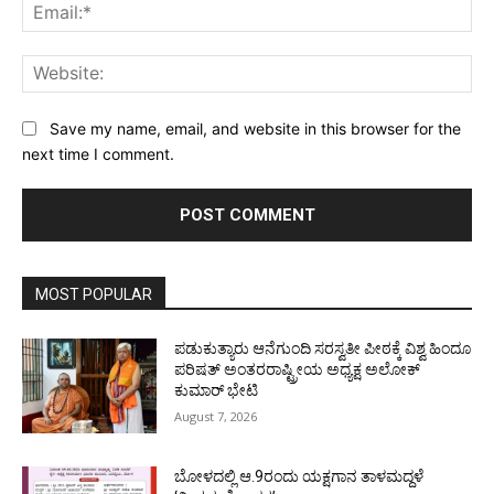
Ema
Web
Save my name, email, and website in this browser for the
next time I comment.
MOST POPULAR
ಪಡುಕುತ್ಯಾರು ಆನೆಗುಂದಿ ಸರಸ್ವತೀ ಪೀಠಕ್ಕೆ ವಿಶ್ವ ಹಿಂದೂ
ಪರಿಷತ್ ಅಂತರರಾಷ್ಟ್ರೀಯ ಅಧ್ಯಕ್ಷ ಅಲೋಕ್
ಕುಮಾರ್ ಭೇಟಿ
August 7, 2026
ಬೋಳದಲ್ಲಿ ಆ.9ರಂದು ಯಕ್ಷಗಾನ ತಾಳಮದ್ದಳೆ