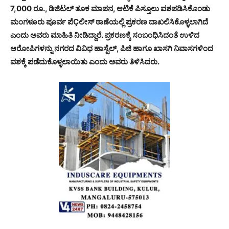
7,000 ರೂ., ಡಿಜಿಟಲ್ ತೂಕ ಮಾಪನ, ಆಟಿಕೆ ಪಿಸ್ತೂಲು ವಶಪಡಿಸಿಕೊಂಡು
ಮಂಗಳೂರು ಪೂರ್ವ ಪೆÇಲೀಸ್ ಠಾಣೆಯಲ್ಲಿ ಪ್ರಕರಣ ದಾಖಲಿಸಿಕೊಳ್ಳಲಾಗಿದೆ
ಎಂದು ಅವರು ಮಾಹಿತಿ ನೀಡಿದ್ದಾರೆ. ಪ್ರಕರಣಕ್ಕೆ ಸಂಬಂಧಿಸಿದಂತೆ ಉಳಿದ
ಆರೋಪಿಗಳನ್ನು ನಗರದ ವಿವಿಧ ಹಾಸ್ಟೆಲ್, ಪಿಜಿ ಹಾಗೂ ಖಾಸಗಿ ನಿವಾಸಗಳಿಂದ
ವಶಕ್ಕೆ ಪಡೆದುಕೊಳ್ಳಲಾಯಿತು ಎಂದು ಅವರು ತಿಳಿಸಿದರು.