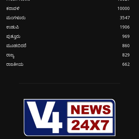
ಕರಾವಳಿ
10000
ಮಂಗಳೂರು
3547
ಉಡುಪಿ
1906
ಪುತ್ತೂರು
969
ಮೂಡಬಿದರೆ
860
ರಾಜ್ಯ
829
ರಾಜಕೀಯ
662