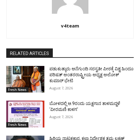
v4team
RELATED ARTICLES
ಪಡುಕುತ್ಯಾರು ಆನೆಗುಂದಿ ಸರಸ್ವತೀ ಪೀಠಕ್ಕೆ ವಿಶ್ವ ಹಿಂದೂ
ಪರಿಷತ್ ಅಂತರರಾಷ್ಟ್ರೀಯ ಅಧ್ಯಕ್ಷ ಅಲೋಕ್
ಕುಮಾರ್ ಭೇಟಿ
August 7, 2026
Fresh News
ಬೋಳದಲ್ಲಿ ಆ.9ರಂದು ಯಕ್ಷಗಾನ ತಾಳಮದ್ದಳೆ
‘ವೀರಮಣಿ ಕಾಳಗ’
August 7, 2026
Fresh News
ಹಿರಿಯ ನಾಟಕಕಾರ, ಕಲಾ ನಿರ್ದೇಶಕ ತಮ್ಮ ಲಕ್ಷಣ್