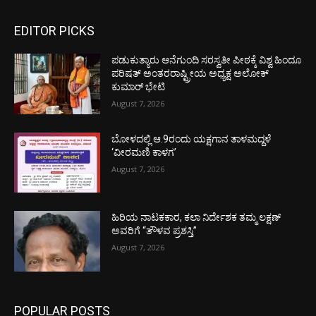
EDITOR PICKS
ಪಡುಕುತ್ಯಾರು ಆನೆಗುಂದಿ ಸರಸ್ವತೀ ಪೀಠಕ್ಕೆ ವಿಶ್ವ ಹಿಂದೂ
ಪರಿಷತ್ ಅಂತರರಾಷ್ಟ್ರೀಯ ಅಧ್ಯಕ್ಷ ಅಲೋಕ್
ಕುಮಾರ್ ಭೇಟಿ
August 7, 2026
ಬೋಳದಲ್ಲಿ ಆ.9ರಂದು ಯಕ್ಷಗಾನ ತಾಳಮದ್ದಳೆ
‘ವೀರಮಣಿ ಕಾಳಗ’
August 7, 2026
ಹಿರಿಯ ನಾಟಕಕಾರ, ಕಲಾ ನಿರ್ದೇಶಕ ತಮ್ಮ ಲಕ್ಷಣ್
ಅವರಿಗೆ “ತೌಳವ ಪ್ರಶಸ್ತಿ”
August 7, 2026
POPULAR POSTS