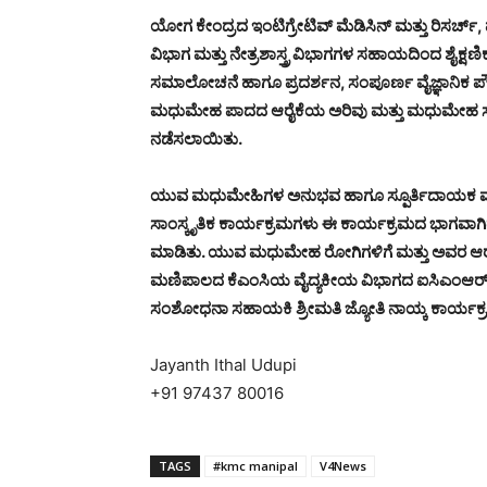
ಯೋಗ ಕೇಂದ್ರದ ಇಂಟಿಗ್ರೇಟಿವ್ ಮೆಡಿಸಿನ್ ಮತ್ತು ರಿಸರ್ಚ್, ಮಾ
ವಿಭಾಗ ಮತ್ತು ನೇತ್ರಶಾಸ್ತ್ರ ವಿಭಾಗಗಳ ಸಹಾಯದಿಂದ ಶೈಕ
ಸಮಾಲೋಚನೆ ಹಾಗೂ ಪ್ರದರ್ಶನ, ಸಂಪೂರ್ಣ ವೈಜ್ಞಾನಿಕ 
ಮಧುಮೇಹ ಪಾದದ ಆರೈಕೆಯ ಅರಿವು ಮತ್ತು ಮಧುಮೇಹ ಸಂ
ನಡೆಸಲಾಯಿತು.
ಯುವ ಮಧುಮೇಹಿಗಳ ಅನುಭವ ಹಾಗೂ ಸ್ಪೂರ್ತಿದಾಯಕ ಮಾತುಗಳ
ಸಾಂಸ್ಕೃತಿಕ ಕಾರ್ಯಕ್ರಮಗಳು ಈ ಕಾರ್ಯಕ್ರಮದ ಭಾಗವಾಗ
ಮಾಡಿತು. ಯುವ ಮಧುಮೇಹ ರೋಗಿಗಳಿಗೆ ಮತ್ತು ಅವರ ಆರೈಕೆದ
ಮಣಿಪಾಲದ ಕೆಎಂಸಿಯ ವೈದ್ಯಕೀಯ ವಿಭಾಗದ ಐಸಿಎಂಆರ್ ವೈಡ
ಸಂಶೋಧನಾ ಸಹಾಯಕಿ ಶ್ರೀಮತಿ ಜ್ಯೋತಿ ನಾಯ್ಕ ಕಾರ್ಯಕ್ರ
Jayanth Ithal Udupi
+91 97437 80016
TAGS
#kmc manipal
V4News