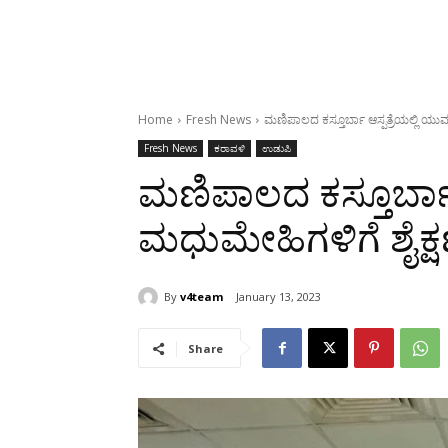
Home
Fresh News
ಮಣಿಪಾಲದ ಕಸ್ತೂರ್ಬಾ ಆಸ್ಪತ್ರೆಯಲ್ಲಿ ಯು
Fresh News
ಕರಾವಳಿ
ಉಡುಪಿ
ಮಣಿಪಾಲದ ಕಸ್ತೂರ್ಬಾ 
ಮಧುಮೇಹಿಗಳಿಗೆ ಶೈಕ್
By
v4team
January 13, 2023
Share