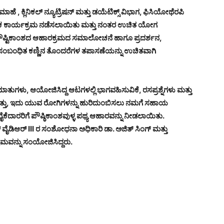
ಹೆ , ಕ್ಲಿನಿಕಲ್ ನ್ಯೂಟ್ರಿಷನ್ ಮತ್ತು ಡಯೆಟಿಕ್ಸ್ ವಿಭಾಗ, ಫಿಸಿಯೋಥೆರಪಿ
್ಷಣಿಕ ಕಾರ್ಯಕ್ರಮ ನಡೆಸಲಾಯಿತು ಮತ್ತು ನಂತರ ಉಚಿತ ಯೋಗ
ಪೌಷ್ಟಿಕಾಂಶದ ಆಹಾರಕ್ರಮದ ಸಮಾಲೋಚನೆ ಹಾಗೂ ಪ್ರದರ್ಶನ,
ಬಂಧಿತ ಕಣ್ಣಿನ ತೊಂದರೆಗಳ ತಪಾಸಣೆಯನ್ನು ಉಚಿತವಾಗಿ
ು, ಆಯೋಜಿಸಿದ್ದ ಆಟಗಳಲ್ಲಿ ಭಾಗವಹಿಸುವಿಕೆ, ರಸಪ್ರಶ್ನೆಗಳು ಮತ್ತು
ಿತ್ತು, ಇದು ಯುವ ರೋಗಿಗಳನ್ನು ಹುರಿದುಂಬಿಸಲು ನಮಗೆ ಸಹಾಯ
ಾರರಿಗೆ ಪೌಷ್ಠಿಕಾಂಶವುಳ್ಳ ಪಥ್ಯ ಆಹಾರವನ್ನು ನೀಡಲಾಯಿತು.
ಿಆರ್ III ರ ಸಂಶೋಧನಾ ಅಧಿಕಾರಿ ಡಾ. ಅಜಿತ್ ಸಿಂಗ್ ಮತ್ತು
ಮವನ್ನು ಸಂಯೋಜಿಸಿದ್ದರು.