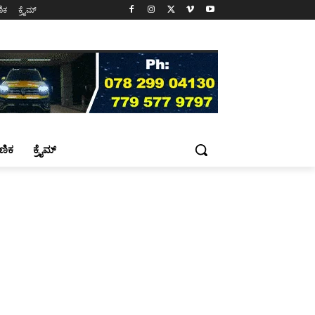
ಷಣಿಕ
ಕ್ರೈಮ್
್ಷಣಿಕ
ಕ್ರೈಮ್