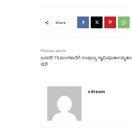
Share
Previous article
ಜನವರಿ 15:ಮಂಗಳೂರಿಗೆ ಸಂಪೂಜ್ಯ ಸ್ವಾಮಿಪೂರ್ಣಾಮೃತ
ಪುರಿ
v4team