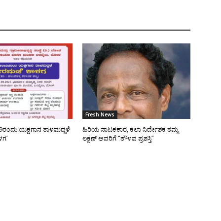
Fresh News
9ರಂದು ಯಕ್ಷಗಾನ ತಾಳಮದ್ದಳೆ
ಹಿರಿಯ ನಾಟಕಕಾರ, ಕಲಾ ನಿರ್ದೇಶಕ ತಮ್ಮ
ಳಗ’
ಲಕ್ಷಣ್ ಅವರಿಗೆ “ತೌಳವ ಪ್ರಶಸ್ತಿ”