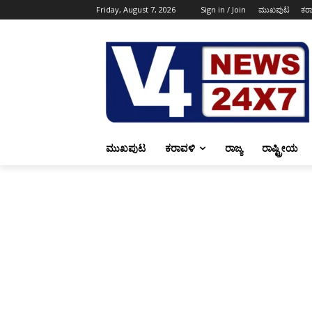
Friday, August 7, 2026
Sign in / Join
ಮುಖಪುಟ
ಕರ
ಮುಖಪುಟ
ಕರಾವಳಿ
ರಾಜ್ಯ
ರಾಷ್ಟ್ರೀಯ