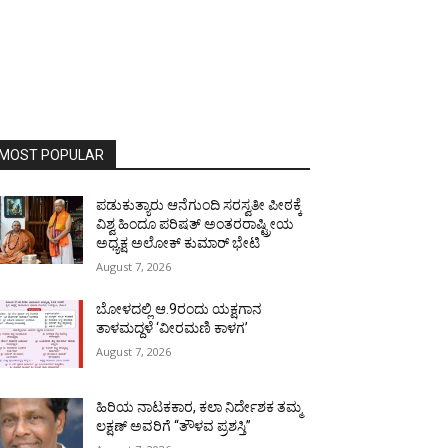
MOST POPULAR
ಪಡುಕುತ್ಯಾರು ಆನೆಗುಂದಿ ಸರಸ್ವತೀ ಪೀಠಕ್ಕೆ
ವಿಶ್ವ ಹಿಂದೂ ಪರಿಷತ್ ಅಂತರರಾಷ್ಟ್ರೀಯ
ಅಧ್ಯಕ್ಷ ಅಲೋಕ್ ಕುಮಾರ್ ಭೇಟಿ
August 7, 2026
ಬೋಳದಲ್ಲಿ ಆ.9ರಂದು ಯಕ್ಷಗಾನ
ತಾಳಮದ್ದಳೆ ‘ವೀರಮಣಿ ಕಾಳಗ’
August 7, 2026
ಹಿರಿಯ ನಾಟಕಕಾರ, ಕಲಾ ನಿರ್ದೇಶಕ ತಮ್ಮ
ಲಕ್ಷಣ್ ಅವರಿಗೆ “ತೌಳವ ಪ್ರಶಸ್ತಿ”