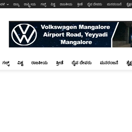
ಾವಳಿ
ರಾಜ್ಯ
ರಾಷ್ಟ್ರೀಯ
ಗಲ್ಫ್
ವಿಶ್ವ
ರಾಜಕೀಯ
ಕ್ರೀಡೆ
ದೈವ ದೇವರು
ಮನರಂಜನೆ
ಶೈಕ್
ಗಲ್ಫ್
ವಿಶ್ವ
ರಾಜಕೀಯ
ಕ್ರೀಡೆ
ದೈವ ದೇವರು
ಮನರಂಜನೆ
ಶೈಕ