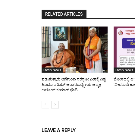
RELATED ARTICLES
Fresh News
Fresh News
ಪಡುಕುತ್ಯಾರು ಆನೆಗುಂದಿ ಸರಸ್ವತೀ ಪೀಠಕ್ಕೆ ವಿಶ್ವ
ಬೋಳದಲ್ಲಿ ಆ.
ಹಿಂದೂ ಪರಿಷತ್ ಅಂತರರಾಷ್ಟ್ರೀಯ ಅಧ್ಯಕ್ಷ
‘ವೀರಮಣಿ ಕಾ
ಅಲೋಕ್ ಕುಮಾರ್ ಭೇಟಿ
LEAVE A REPLY