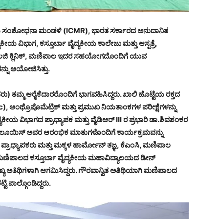
ಯ ಸಂಶೋಧನಾ ಮಂಡಳಿ (ICMR), ಭಾರತ ಸರ್ಕಾರದ ಅನುದಾನಿತ
ಯಕೀಯ ವಿಭಾಗ, ಕಸ್ತೂರ್ಬಾ ವೈದ್ಯಕೀಯ ಕಾಲೇಜು ಮತ್ತು ಆಸ್ಪತ್ರೆ,
ಾಲಜಿ ಕ್ಲಿನಿಕ್, ಮಣಿಪಾಲ ಇದರ ಸಹಯೋಗದೊಂದಿಗೆ ಯುವ
್ನು ಆಯೋಜಿಸಿತ್ತು.
ಮ್ಮ ಆರೈಕೆದಾರರೊಂದಿಗೆ ಭಾಗವಹಿಸಿದ್ದರು. ಖಾಲಿ ಹೊಟ್ಟೆಯ ರಕ್ತದ
c), ಆಂಥ್ರೊಪೊಮೆಟ್ರಿಕ್ ಮತ್ತು ಪ್ರಮುಖ ನಿಯತಾಂಕಗಳ ಪರೀಕ್ಷೆಗಳನ್ನು
ವಿಭಾಗದ ಪ್ರಾಧ್ಯಾಪಕ ಮತ್ತು ವೈಡಿಆರ್ III ರ ಪ್ರಭಾರಿ ಡಾ.ಶಿವಶಂಕರ
್ವರ್ಡ್ ಲೂಯಿಸ್ ಅವರ ಆರಂಭಿಕ ಮಾತುಗಳೊಂದಿಗೆ ಕಾರ್ಯಕ್ರಮವನ್ನು
ಾಧ್ಯಾಪಕರು ಮತ್ತು ಮಕ್ಕಳ ಹಾರ್ಮೋನ್ ತಜ್ಞ, ಕೆಎಂಸಿ, ಮಣಿಪಾಲ
 ಮಣಿಪಾಲದ ಕಸ್ತೂರ್ಬಾ ವೈದ್ಯಕೀಯ ಮಹಾವಿದ್ಯಾಲಯದ ಡೀನ್
ಖ್ಯ ಅತಿಥಿಗಳಾಗಿ ಆಗಮಿಸಿದ್ದರು. ಗೌರವಾನ್ವಿತ ಅತಿಥಿಯಾಗಿ ಮಣಿಪಾಲದ
ಟಿ ಪಾಲ್ಗೊಂಡಿದ್ದರು.