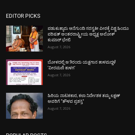
EDITOR PICKS
ಪಡುಕುತ್ಯಾರು ಆನೆಗುಂದಿ ಸರಸ್ವತೀ ಪೀಠಕ್ಕೆ ವಿಶ್ವ ಹಿಂದೂ
ಪರಿಷತ್ ಅಂತರರಾಷ್ಟ್ರೀಯ ಅಧ್ಯಕ್ಷ ಅಲೋಕ್
ಕುಮಾರ್ ಭೇಟಿ
August 7, 2026
ಬೋಳದಲ್ಲಿ ಆ.9ರಂದು ಯಕ್ಷಗಾನ ತಾಳಮದ್ದಳೆ
‘ವೀರಮಣಿ ಕಾಳಗ’
August 7, 2026
ಹಿರಿಯ ನಾಟಕಕಾರ, ಕಲಾ ನಿರ್ದೇಶಕ ತಮ್ಮ ಲಕ್ಷಣ್
ಅವರಿಗೆ “ತೌಳವ ಪ್ರಶಸ್ತಿ”
August 7, 2026