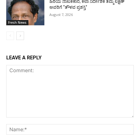
ಹಿರಿಯ ನಾಟಕಕಾರ, ಕಲಾ ನಿರ್ದೇಶಕ ತಮ್ಮ ಲಕ್ಷಣ್
ಅವರಿಗೆ “ತೌಳವ ಪ್ರಶಸ್ತಿ”
August 7, 2026
Fresh News
LEAVE A REPLY
Comment:
Na