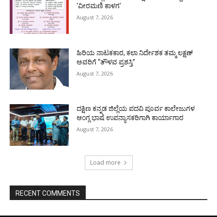
‘ವೀರಮಣಿ ಕಾಳಗ’
August 7, 2026
ಹಿರಿಯ ನಾಟಕಕಾರ, ಕಲಾ ನಿರ್ದೇಶಕ ತಮ್ಮ ಲಕ್ಷಣ್
ಅವರಿಗೆ “ತೌಳವ ಪ್ರಶಸ್ತಿ”
August 7, 2026
ದಕ್ಷಿಣ ಕನ್ನಡ ಜಿಲ್ಲೆಯ ಪದವಿ ಪೂರ್ವ ಕಾಲೇಜುಗಳ
ಆಂಗ್ಲ ಭಾಷೆ ಉಪನ್ಯಾಸಕರಿಗಾಗಿ ಕಾರ್ಯಾಗಾರ
August 7, 2026
Load more
RECENT COMMENTS