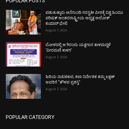
POPULAR POSTS
ಪಡುಕುತ್ಯಾರು ಆನೆಗುಂದಿ ಸರಸ್ವತೀ ಪೀಠಕ್ಕೆ ವಿಶ್ವ ಹಿಂದೂ
ಪರಿಷತ್ ಅಂತರರಾಷ್ಟ್ರೀಯ ಅಧ್ಯಕ್ಷ ಅಲೋಕ್
ಕುಮಾರ್ ಭೇಟಿ
August 7, 2026
ಬೋಳದಲ್ಲಿ ಆ.9ರಂದು ಯಕ್ಷಗಾನ ತಾಳಮದ್ದಳೆ
‘ವೀರಮಣಿ ಕಾಳಗ’
August 7, 2026
ಹಿರಿಯ ನಾಟಕಕಾರ, ಕಲಾ ನಿರ್ದೇಶಕ ತಮ್ಮ ಲಕ್ಷಣ್
ಅವರಿಗೆ “ತೌಳವ ಪ್ರಶಸ್ತಿ”
August 7, 2026
POPULAR CATEGORY