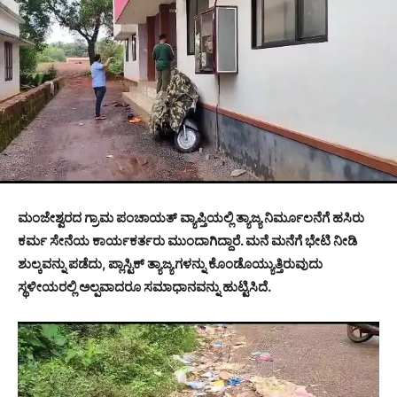
ಮಂಜೇಶ್ವರದ ಗ್ರಾಮ ಪಂಚಾಯತ್ ವ್ಯಾಪ್ತಿಯಲ್ಲಿ ತ್ಯಾಜ್ಯ ನಿರ್ಮೂಲನೆಗೆ ಹಸಿರು
ಕರ್ಮ ಸೇನೆಯ ಕಾರ್ಯಕರ್ತರು ಮುಂದಾಗಿದ್ದಾರೆ. ಮನೆ ಮನೆಗೆ ಭೇಟಿ ನೀಡಿ
ಶುಲ್ಕವನ್ನು ಪಡೆದು, ಪ್ಲಾಸ್ಟಿಕ್ ತ್ಯಾಜ್ಯಗಳನ್ನು ಕೊಂಡೊಯ್ಯುತ್ತಿರುವುದು
ಸ್ಥಳೀಯರಲ್ಲಿ ಅಲ್ಪವಾದರೂ ಸಮಾಧಾನವನ್ನು ಹುಟ್ಟಿಸಿದೆ.