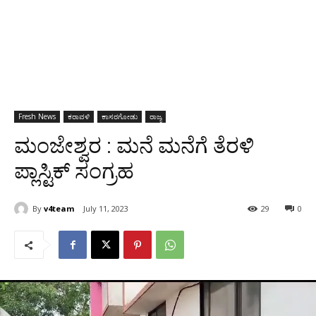
Fresh News
ಕರಾವಳಿ
ಕಾಸರಗೋಡು
ರಾಜ್ಯ
ಮಂಜೇಶ್ವರ : ಮನೆ ಮನೆಗೆ ತೆರಳಿ
ಪ್ಲಾಸ್ಟಿಕ್ ಸಂಗ್ರಹ
By
v4team
July 11, 2023
29
0