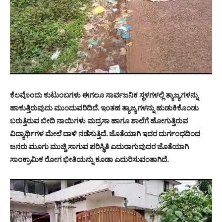
ಕೆಲವೊಂದು ಕುಟುಂಬಗಳು ಈಗಲೂ ಸಾರ್ವಜನಿಕ ಸ್ಥಳಗಳಲ್ಲಿ ತ್ಯಾಜ್ಯಗಳನ್ನು
ಹಾಕುತ್ತಿರುವುದು ಮುಂದುವರಿದಿದೆ. ಇಂತಹ ತ್ಯಾಜ್ಯಗಳನ್ನು ಹುಡುಕಿಕೊಂಡು
ಬರುತ್ತಿರುವ ಬೀದಿ ನಾಯಿಗಳು ಮದ್ರಸಾ ಹಾಗೂ ಶಾಲೆಗೆ ಹೋಗುತ್ತಿರುವ
ವಿದ್ಯಾರ್ಥಿಗಳ ಮೇಲೆ ದಾಳಿ ನಡೆಸುತ್ತಿದೆ. ಜೊತೆಯಾಗಿ ಇದರ ದುರ್ಗಂಧದಿಂದ
ಜನರು ಮೂಗು ಮುಚ್ಚಿ ಸಾಗುವ ಪರಿಸ್ಥಿತಿ ಎದುರಾಗುವುದರ ಜೊತೆಯಾಗಿ
ಸಾಂಕ್ರಾಮಿಕ ರೋಗ ಭೀತಿಯನ್ನು ಕೂಡಾ ಎದುರಿಸುವಂತಾಗಿದೆ.