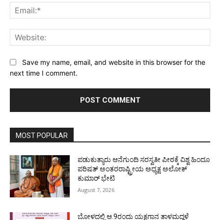
Ema
Web
Save my name, email, and website in this browser for the
next time I comment.
MOST POPULAR
ಪಡುಕುತ್ಯಾರು ಆನೆಗುಂದಿ ಸರಸ್ವತೀ ಪೀಠಕ್ಕೆ ವಿಶ್ವ ಹಿಂದೂ
ಪರಿಷತ್ ಅಂತರರಾಷ್ಟ್ರೀಯ ಅಧ್ಯಕ್ಷ ಅಲೋಕ್
ಕುಮಾರ್ ಭೇಟಿ
August 7, 2026
ಬೋಳದಲ್ಲಿ ಆ.9ರಂದು ಯಕ್ಷಗಾನ ತಾಳಮದ್ದಳೆ