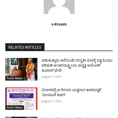
v4team
RELATED ARTICLES
ಪಡುಕುತ್ಯಾರು ಆನೆಗುಂದಿ ಸರಸ್ವತೀ ಪೀಠಕ್ಕೆ ವಿಶ್ವ ಹಿಂದೂ
ಪರಿಷತ್ ಅಂತರರಾಷ್ಟ್ರೀಯ ಅಧ್ಯಕ್ಷ ಅಲೋಕ್
ಕುಮಾರ್ ಭೇಟಿ
August 7, 2026
Fresh News
ಬೋಳದಲ್ಲಿ ಆ.9ರಂದು ಯಕ್ಷಗಾನ ತಾಳಮದ್ದಳೆ
‘ವೀರಮಣಿ ಕಾಳಗ’
August 7, 2026
Fresh News