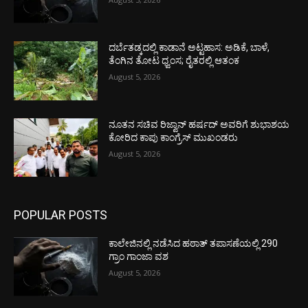
ದರ್ಬೆತಡ್ಕದಲ್ಲಿ ಕಾಡಾನೆ ಅಟ್ಟಹಾಸ: ಅಡಿಕೆ, ಬಾಳೆ,
ತೆಂಗಿನ ತೋಟ ಧ್ವಂಸ; ರೈತರಲ್ಲಿ ಆತಂಕ
August 5, 2026
ನೂತನ ಸಚಿವ ರಿಜ್ವಾನ್ ಹರ್ಷದ್ ಅವರಿಗೆ ಶುಭಾಶಯ
ಕೋರಿದ ಕಾಪು ಕಾಂಗ್ರೆಸ್ ಮುಖಂಡರು
August 5, 2026
POPULAR POSTS
ಕಾಲೇಜಿನಲ್ಲಿ ನಡೆಸಿದ ಹಠಾತ್ ತಪಾಸಣೆಯಲ್ಲಿ 290
ಗ್ರಾಂ ಗಾಂಜಾ ವಶ
August 5, 2026