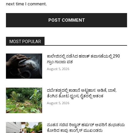
next time I comment.
MOST POPULAR
ಕಾಲೇಜಿನಲ್ಲಿ ನಡೆಸಿದ ಹಠಾತ್ ತಪಾಸಣೆಯಲ್ಲಿ 290
ಗ್ರಾಂ ಗಾಂಜಾ ವಶ
August 5, 2026
ದರ್ಬೆತಡ್ಕದಲ್ಲಿ ಕಾಡಾನೆ ಅಟ್ಟಹಾಸ: ಅಡಿಕೆ, ಬಾಳೆ,
ತೆಂಗಿನ ತೋಟ ಧ್ವಂಸ; ರೈತರಲ್ಲಿ ಆತಂಕ
August 5, 2026
ನೂತನ ಸಚಿವ ರಿಜ್ವಾನ್ ಹರ್ಷದ್ ಅವರಿಗೆ ಶುಭಾಶಯ
ಕೋರಿದ ಕಾಪು ಕಾಂಗ್ರೆಸ್ ಮುಖಂಡರು