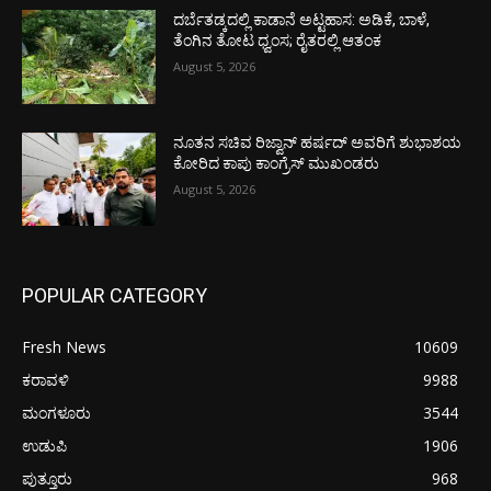
ದರ್ಬೆತಡ್ಕದಲ್ಲಿ ಕಾಡಾನೆ ಅಟ್ಟಹಾಸ: ಅಡಿಕೆ, ಬಾಳೆ,
ತೆಂಗಿನ ತೋಟ ಧ್ವಂಸ; ರೈತರಲ್ಲಿ ಆತಂಕ
August 5, 2026
ನೂತನ ಸಚಿವ ರಿಜ್ವಾನ್ ಹರ್ಷದ್ ಅವರಿಗೆ ಶುಭಾಶಯ
ಕೋರಿದ ಕಾಪು ಕಾಂಗ್ರೆಸ್ ಮುಖಂಡರು
August 5, 2026
POPULAR CATEGORY
Fresh News
10609
ಕರಾವಳಿ
9988
ಮಂಗಳೂರು
3544
ಉಡುಪಿ
1906
ಪುತ್ತೂರು
968