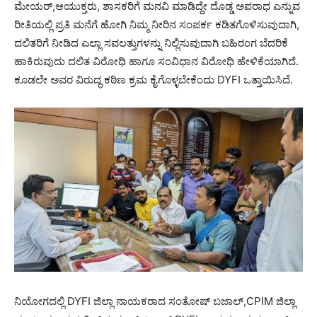
ಮೇಯರ್,ಆಯುಕ್ತರು, ಶಾಸಕರಿಗೆ ಮನವಿ ಮಾಡಿದ್ದೇ ದೊಡ್ಡ ಅಪರಾಧ ಎನ್ನುವ
ರೀತಿಯಲ್ಲಿ ಪ್ರತಿ ಮನೆಗೆ ಹೋಗಿ ನಿಮ್ಮ ನೀರಿನ ಸಂಪರ್ಕ ಕಡಿತಗೊಳಿಸುವುದಾಗಿ,
ದಲಿತರಿಗೆ ನೀಡಿದ ಎಲ್ಲಾ ಸವಲತ್ತುಗಳನ್ನು ನಿಲ್ಲಿಸುವುದಾಗಿ ಬಹಿರಂಗ ಬೆದರಿಕೆ
ಹಾಕಿರುವುದು ದಲಿತ ವಿರೋಧಿ ಹಾಗೂ ಸಂವಿಧಾನ ವಿರೋಧಿ ಹೇಳಿಕೆಯಾಗಿದೆ.
ಕೂಡಲೇ ಅವರ ವಿರುದ್ಧ ಕಠಿಣ ಕ್ರಮ ಕೈಗೊಳ್ಳಬೇಕೆಂದು DYFI ಒತ್ತಾಯಿಸಿದೆ.
ನಿಯೋಗದಲ್ಲಿ DYFI ಜಿಲ್ಲಾ ನಾಯಕರಾದ ಸಂತೋಷ್ ಬಜಾಲ್,CPIM ಜಿಲ್ಲಾ