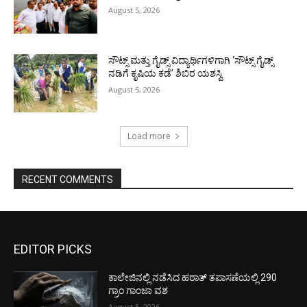
August 5, 2026
ಸೌಟ್ಸ್ ಮತ್ತು ಗೈಡ್ಸ್ ವಿದ್ಯಾರ್ಥಿಗಳಿಗಾಗಿ ‘ಸೌಟ್ಸ್ ಗೈಡ್ಸ್
ನಡಿಗೆ ಕೃಷಿಯ ಕಡೆ’ ಶಿಬಿರ ಯಶಸ್ವಿ
August 5, 2026
Load more
RECENT COMMENTS
EDITOR PICKS
ಕಾಲೇಜಿನಲ್ಲಿ ನಡೆಸಿದ ಹಠಾತ್ ತಪಾಸಣೆಯಲ್ಲಿ 290
ಗ್ರಾಂ ಗಾಂಜಾ ವಶ
August 5, 2026