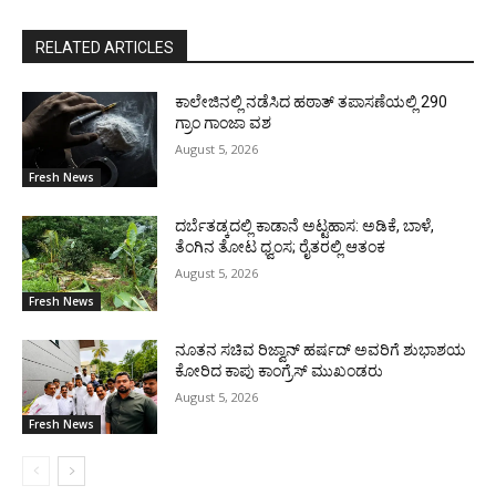
RELATED ARTICLES
ಕಾಲೇಜಿನಲ್ಲಿ ನಡೆಸಿದ ಹಠಾತ್ ತಪಾಸಣೆಯಲ್ಲಿ 290
ಗ್ರಾಂ ಗಾಂಜಾ ವಶ
August 5, 2026
Fresh News
ದರ್ಬೆತಡ್ಕದಲ್ಲಿ ಕಾಡಾನೆ ಅಟ್ಟಹಾಸ: ಅಡಿಕೆ, ಬಾಳೆ,
ತೆಂಗಿನ ತೋಟ ಧ್ವಂಸ; ರೈತರಲ್ಲಿ ಆತಂಕ
August 5, 2026
Fresh News
ನೂತನ ಸಚಿವ ರಿಜ್ವಾನ್ ಹರ್ಷದ್ ಅವರಿಗೆ ಶುಭಾಶಯ
ಕೋರಿದ ಕಾಪು ಕಾಂಗ್ರೆಸ್ ಮುಖಂಡರು
August 5, 2026
Fresh News