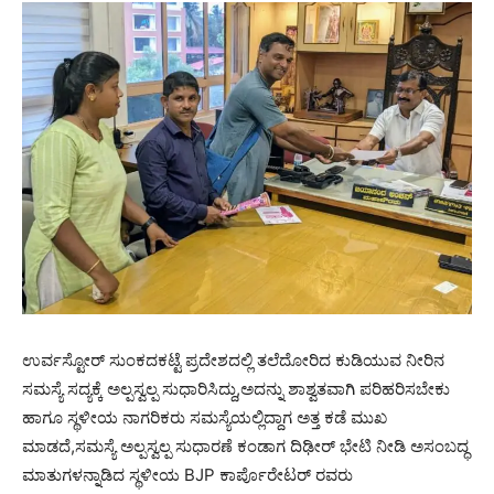
ಉರ್ವಸ್ಟೋರ್ ಸುಂಕದಕಟ್ಟೆ ಪ್ರದೇಶದಲ್ಲಿ ತಲೆದೋರಿದ ಕುಡಿಯುವ ನೀರಿನ
ಸಮಸ್ಯೆ ಸದ್ಯಕ್ಕೆ ಅಲ್ಪಸ್ವಲ್ಪ ಸುಧಾರಿಸಿದ್ದು,ಅದನ್ನು ಶಾಶ್ವತವಾಗಿ ಪರಿಹರಿಸಬೇಕು
ಹಾಗೂ ಸ್ಥಳೀಯ ನಾಗರಿಕರು ಸಮಸ್ಯೆಯಲ್ಲಿದ್ದಾಗ ಅತ್ತ ಕಡೆ ಮುಖ
ಮಾಡದೆ,ಸಮಸ್ಯೆ ಅಲ್ಪಸ್ವಲ್ಪ ಸುಧಾರಣೆ ಕಂಡಾಗ ದಿಢೀರ್ ಭೇಟಿ ನೀಡಿ ಅಸಂಬದ್ಧ
ಮಾತುಗಳನ್ನಾಡಿದ ಸ್ಥಳೀಯ BJP ಕಾರ್ಪೊರೇಟರ್ ರವರು