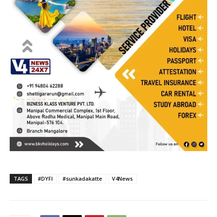
TAGS
#DYFI
#sunkadakatte
V4News