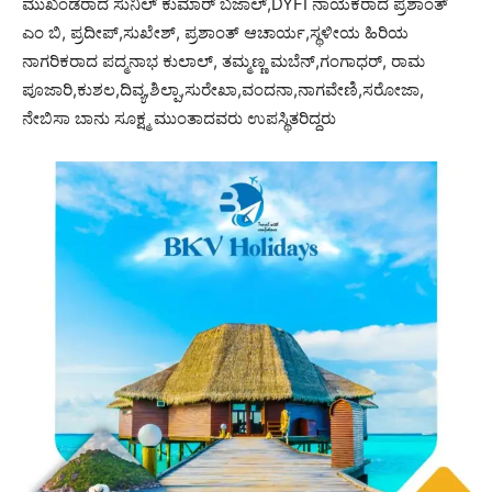
ಮುಖಂಡರಾದ ಸುನಿಲ್ ಕುಮಾರ್ ಬಜಾಲ್,DYFI ನಾಯಕರಾದ ಪ್ರಶಾಂತ್
ಎಂ ಬಿ, ಪ್ರದೀಪ್,ಸುಖೇಶ್, ಪ್ರಶಾಂತ್ ಆಚಾರ್ಯ,ಸ್ಥಳೀಯ ಹಿರಿಯ
ನಾಗರಿಕರಾದ ಪದ್ಮನಾಭ ಕುಲಾಲ್, ತಮ್ಮಣ್ಣ ಮಬೆನ್,ಗಂಗಾಧರ್, ರಾಮ
ಪೂಜಾರಿ,ಕುಶಲ,ದಿವ್ಯ,ಶಿಲ್ಪಾ,ಸುರೇಖಾ,ವಂದನಾ,ನಾಗವೇಣಿ,ಸರೋಜಾ,
ನೇಬಿಸಾ ಬಾನು ಸೂಕ್ಷ್ಮ ಮುಂತಾದವರು ಉಪಸ್ಥಿತರಿದ್ದರು