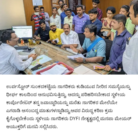
ಉರ್ವಸ್ಟೋರ್ ಸುಂಕದಕಟ್ಟೆಯ ನಾಗರಿಕರು ಕುಡಿಯುವ ನೀರಿನ ಸಮಸ್ಯೆಯನ್ನು
ಧೀರ್ಘ ಕಾಲದಿಂದ ಅನುಭವಿಸುತ್ತಿದ್ದು, ಅದನ್ನು ಪರಿಹರಿಸಬೇಕಾದ ಸ್ಥಳೀಯ
ಕಾರ್ಪೊರೇಟರ್ ತನ್ನ ಜವಾಬ್ದಾರಿಯನ್ನು ಮರೆತು ನಾಗರಿಕರ ಮೇಲೆಯೇ
ಎಗರಾಡಿ ಅಸಂಬದ್ಧ ಮಾತುಗಳನ್ನಾಡಿದ್ದು,ಅವರ ವಿರುದ್ಧ ಕಠಿಣ ಕ್ರಮ
ಕೈಗೊಳ್ಳಬೇಕೆಂದು ಸ್ಥಳೀಯ ನಾಗರಿಕರು DYFI ನೇತೃತ್ವದಲ್ಲಿ ಮನಪಾ ಮೇಯರ್
ಆಯುಕ್ತರಿಗೆ ಮನವಿ ಸಲ್ಲಿಸಿದರು.