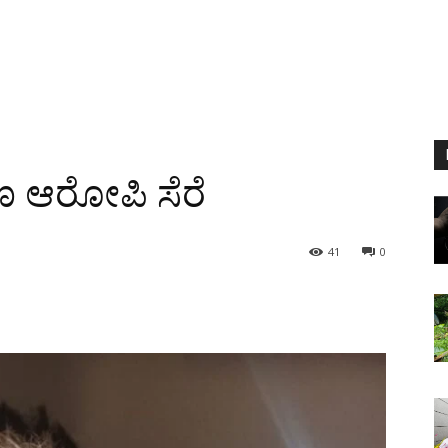
ಣ ಆರೋಪಿ ಸೆರೆ
41
0