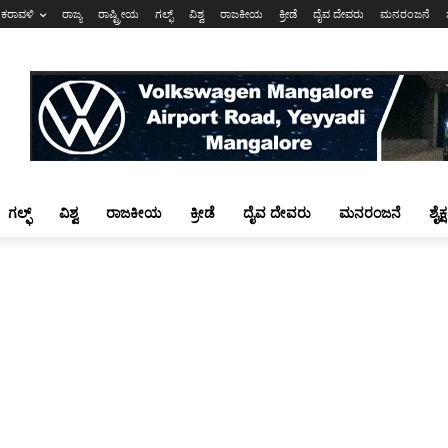
ಕರಾವಳಿ
ರಾಜ್ಯ
ರಾಷ್ಟ್ರೀಯ
ಗಲ್ಫ್
ವಿಶ್ವ
ರಾಜಕೀಯ
ಕ್ರೀಡೆ
ದೈವ ದೇವರು
ಮನರಂಜನೆ
ಗಲ್ಫ್
ವಿಶ್ವ
ರಾಜಕೀಯ
ಕ್ರೀಡೆ
ದೈವ ದೇವರು
ಮನರಂಜನೆ
ಶೈಕ