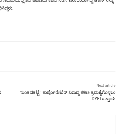
ಸಲಾಖೆಯಲ್ಲಿ ತಲೆ ಹೊಡೆದು ಕೊಲೆ ನಡೆಸಿ ಪರಾರಿಯಾಗಿದ್ದ ಆಕನ್ ನನ್ನು
ಿದ್ದರು.
Next article
ರ
ಸುಂಕದಕಟ್ಟೆ : ಕಾರ್ಪೊರೇಟರ್ ವಿರುದ್ಧ ಕಠಿಣ ಕ್ರಮಕೈಗೊಳ್ಳಲು
DYFI ಒತ್ತಾಯ