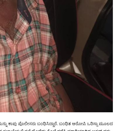
ಿಯನ್ನು ಕಾಪು ಪೊಲೀಸರು ಬಂಧಿಸಿದ್ದಾರೆ. ಬಂಧಿತ ಆರೋಪಿ ಒರಿಸ್ಸಾ ಮೂಲದ