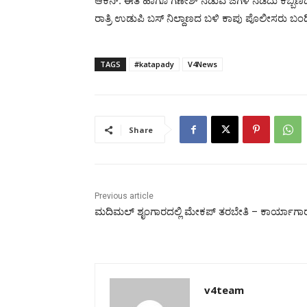
ಆಕನ್. ಈತ ಹಾಗೂ ಗಣೇಶ್ ನಡುವೆ ಜಗಳ ನಡೆದು ಕಬ್ಬಿಣದ 
ರಾತ್ರಿ ಉಡುಪಿ ಬಸ್ ನಿಲ್ದಾಣದ ಬಳಿ ಕಾಪು ಪೊಲೀಸರು ಬಂಧಿಸ
TAGS
#katapady
V4News
Share
Previous article
ಮದಿಮಲ್ ಶೃಂಗಾರದಲ್ಲಿ ಮೇಕಪ್ ತರಬೇತಿ – ಕಾರ್ಯಾಗಾ
v4team