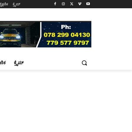
ಶೈಕ್ಷಣಿಕ
ಕ್ರೈಮ್
್ಷಣಿಕ
ಕ್ರೈಮ್