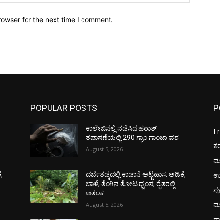
rowser for the next time I comment.
POPULAR POSTS
P
ಕಾಲೇಜಿನಲ್ಲಿ ನಡೆಸಿದ ಹಠಾತ್
F
ತಪಾಸಣೆಯಲ್ಲಿ 290 ಗ್ರಾಂ ಗಾಂಜಾ ವಶ
ಕ
August 5, 2026
ಮ
ಉ
ೆ,
ದರ್ಬೆತಡ್ಕದಲ್ಲಿ ಕಾಡಾನೆ ಅಟ್ಟಹಾಸ: ಅಡಿಕೆ,
ಬಾಳೆ, ತೆಂಗಿನ ತೋಟ ಧ್ವಂಸ; ರೈತರಲ್ಲಿ
ಪು
ಆತಂಕ
ಮ
August 5, 2026
ರಾ