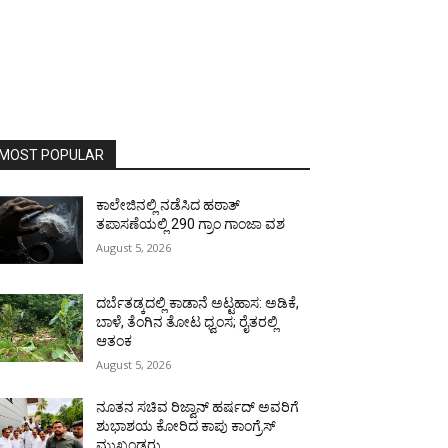
MOST POPULAR
ಕಾಲೇಜಿನಲ್ಲಿ ನಡೆಸಿದ ಹಠಾತ್
ತಪಾಸಣೆಯಲ್ಲಿ 290 ಗ್ರಾಂ ಗಾಂಜಾ ವಶ
August 5, 2026
ದರ್ಬೆತಡ್ಕದಲ್ಲಿ ಕಾಡಾನೆ ಅಟ್ಟಹಾಸ: ಅಡಿಕೆ,
ಬಾಳೆ, ತೆಂಗಿನ ತೋಟ ಧ್ವಂಸ; ರೈತರಲ್ಲಿ
ಆತಂಕ
August 5, 2026
ನೂತನ ಸಚಿವ ರಿಜ್ವಾನ್ ಹರ್ಷದ್ ಅವರಿಗೆ
ಶುಭಾಶಯ ಕೋರಿದ ಕಾಪು ಕಾಂಗ್ರೆಸ್
ಮುಖಂಡರು