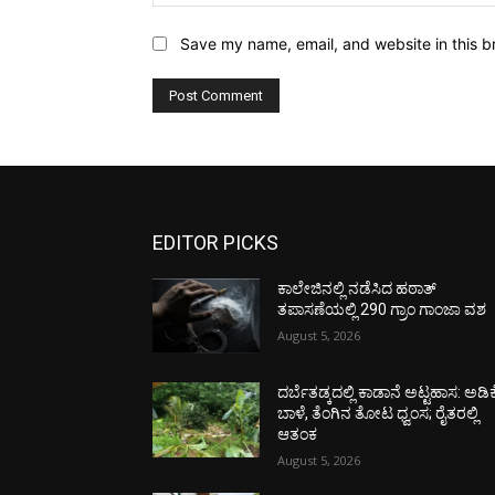
Save my name, email, and website in this b
EDITOR PICKS
ಕಾಲೇಜಿನಲ್ಲಿ ನಡೆಸಿದ ಹಠಾತ್
ತಪಾಸಣೆಯಲ್ಲಿ 290 ಗ್ರಾಂ ಗಾಂಜಾ ವಶ
August 5, 2026
ದರ್ಬೆತಡ್ಕದಲ್ಲಿ ಕಾಡಾನೆ ಅಟ್ಟಹಾಸ: ಅಡಿಕ
ಬಾಳೆ, ತೆಂಗಿನ ತೋಟ ಧ್ವಂಸ; ರೈತರಲ್ಲಿ
ಆತಂಕ
August 5, 2026