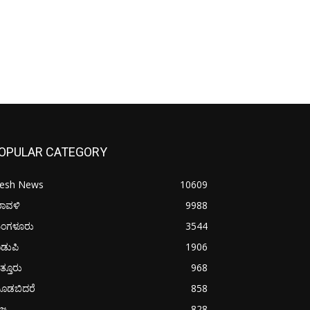
OPULAR CATEGORY
resh News
10609
ರಾವಳಿ
9988
ಂಗಳೂರು
3544
ಡುಪಿ
1906
ತ್ತೂರು
968
ೂಡಬಿದರೆ
858
ಜ್ಯ
828