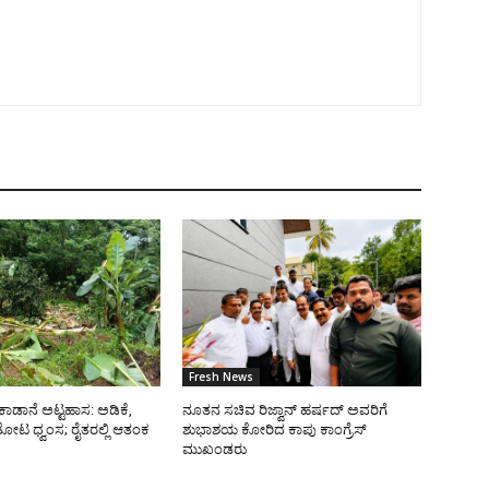
Fresh News
ಿ ಕಾಡಾನೆ ಅಟ್ಟಹಾಸ: ಅಡಿಕೆ,
ನೂತನ ಸಚಿವ ರಿಜ್ವಾನ್ ಹರ್ಷದ್ ಅವರಿಗೆ
 ತೋಟ ಧ್ವಂಸ; ರೈತರಲ್ಲಿ ಆತಂಕ
ಶುಭಾಶಯ ಕೋರಿದ ಕಾಪು ಕಾಂಗ್ರೆಸ್
ಮುಖಂಡರು