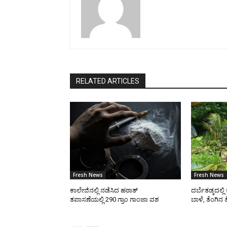
RELATED ARTICLES
Fresh News
Fresh News
ಕಾಲೇಜಿನಲ್ಲಿ ನಡೆಸಿದ ಹಠಾತ್
ದರ್ಬೆತಡ್ಕದಲ್ಲ
ತಪಾಸಣೆಯಲ್ಲಿ 290 ಗ್ರಾಂ ಗಾಂಜಾ ವಶ
ಬಾಳೆ, ತೆಂಗಿನ