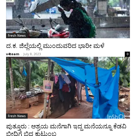
Fresh News
ದ.ಕ. ಜಿಲ್ಲೆಯಲ್ಲಿ ಮುಂದುವರಿದ ಭಾರೀ ಮಳೆ
v4team
-
July 8, 2023
0
Fresh News
ಪುತ್ತೂರು : ಆಶ್ರಯ ಮನೆಗಾಗಿ ಇದ್ದ ಮನೆಯನ್ನೂ ಕೆಡವಿ
ಬೀದಿಗೆ ಬಿದ್ದ ಕುಟುಂಬ