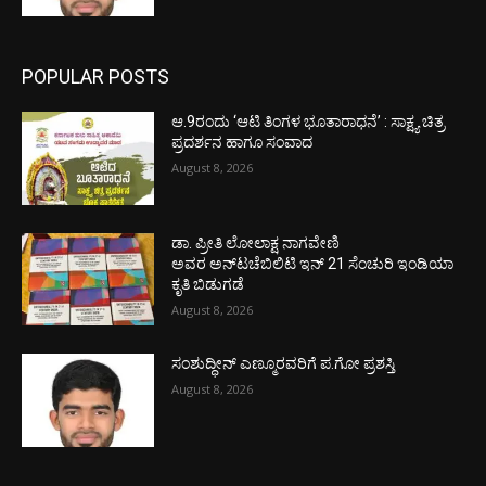
POPULAR POSTS
ಆ.9ರಂದು ‘ಆಟಿ ತಿಂಗಳ ಭೂತಾರಾಧನೆ’ : ಸಾಕ್ಷ್ಯ ಚಿತ್ರ
ಪ್ರದರ್ಶನ ಹಾಗೂ ಸಂವಾದ
August 8, 2026
ಡಾ. ಪ್ರೀತಿ ಲೋಲಾಕ್ಷ ನಾಗವೇಣಿ
ಅವರ ಅನ್‌ಟಚೆಬಿಲಿಟಿ ಇನ್ 21 ಸೆಂಚುರಿ ಇಂಡಿಯಾ
ಕೃತಿ ಬಿಡುಗಡೆ
August 8, 2026
ಸಂಶುದ್ಧೀನ್ ಎಣ್ಮೂರವರಿಗೆ ಪ.ಗೋ ಪ್ರಶಸ್ತಿ
August 8, 2026