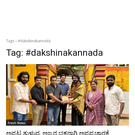
Tags
#dakshinakannada
Tag:
#dakshinakannada
Fresh News
ಅಪ್ಪಟ ತುಳುವ, ಅಜ್ಜನ ಭಕ್ತನಾಗಿ ಅಪಪ್ರಚಾರಕ್ಕೆ