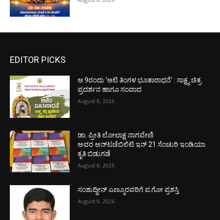
EDITOR PICKS
ಆ.9ರಂದು ‘ಆಟಿ ತಿಂಗಳ ಭೂತಾರಾಧನೆ’ : ಸಾಕ್ಷ್ಯ ಚಿತ್ರ
ಪ್ರದರ್ಶನ ಹಾಗೂ ಸಂವಾದ
August 8, 2026
ಡಾ. ಪ್ರೀತಿ ಲೋಲಾಕ್ಷ ನಾಗವೇಣಿ
ಅವರ ಅನ್‌ಟಚೆಬಿಲಿಟಿ ಇನ್ 21 ಸೆಂಚುರಿ ಇಂಡಿಯಾ
ಕೃತಿ ಬಿಡುಗಡೆ
August 8, 2026
ಸಂಶುದ್ಧೀನ್ ಎಣ್ಮೂರವರಿಗೆ ಪ.ಗೋ ಪ್ರಶಸ್ತಿ
August 8, 2026