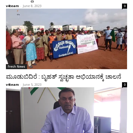
v4team
-
June 8, 2023
0
Fresh News
ಮೂಡುಬಿದಿರೆ : ಬೃಹತ್ ಸ್ವಚ್ಛತಾ ಅಭಿಯಾನಕ್ಕೆ ಚಾಲನೆ
v4team
-
June 5, 2023
0