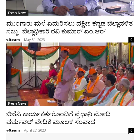
Fresh News
ಮುಂಗಾರು ಮಳೆ ಎದುರಿಸಲು ದಕ್ಷಿಣ ಕನ್ನಡ ಜಿಲ್ಲಾಡಳಿತ
ಸಜ್ಜು : ಜಿಲ್ಲಾಧಿಕಾರಿ ರವಿ ಕುಮಾರ್ ಎಂ.ಆರ್
v4team
-
May 31, 2023
0
Fresh News
ಬಿಜೆಪಿ ಕಾರ್ಯಕರ್ತರೊಂದಿಗೆ ಪ್ರಧಾನಿ ಮೋದಿ
ವರ್ಚುವಲ್ ವೇದಿಕೆ ಮೂಲಕ ಸಂವಾದ
v4team
-
April 27, 2023
0