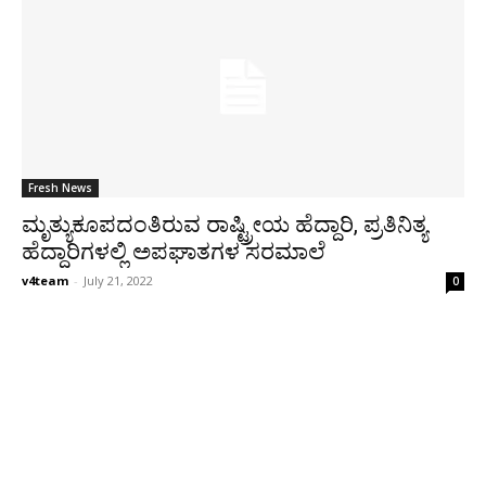
Fresh News
ಮೃತ್ಯುಕೂಪದಂತಿರುವ ರಾಷ್ಟ್ರೀಯ ಹೆದ್ದಾರಿ, ಪ್ರತಿನಿತ್ಯ
ಹೆದ್ದಾರಿಗಳಲ್ಲಿ ಅಪಘಾತಗಳ ಸರಮಾಲೆ
v4team
-
July 21, 2022
0