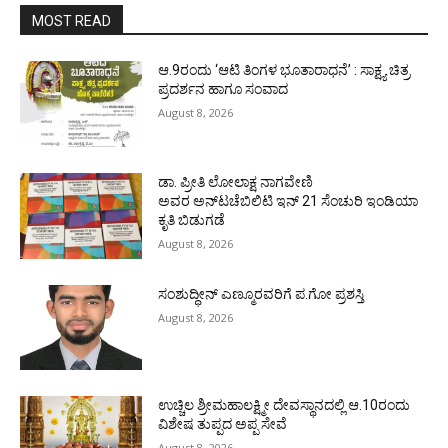
MOST READ
ಆ.9ರಂದು ‘ಆಟಿ ತಿಂಗಳ ಭೂತಾರಾಧನೆ’ : ಸಾಕ್ಷ್ಯ ಚಿತ್ರ
ಪ್ರದರ್ಶನ ಹಾಗೂ ಸಂವಾದ
August 8, 2026
ಡಾ. ಪ್ರೀತಿ ಲೋಲಾಕ್ಷ ನಾಗವೇಣಿ
ಅವರ ಅನ್‌ಟಚೆಬಿಲಿಟಿ ಇನ್ 21 ಸೆಂಚುರಿ ಇಂಡಿಯಾ
ಕೃತಿ ಬಿಡುಗಡೆ
August 8, 2026
ಸಂಶುದ್ಧೀನ್ ಎಣ್ಮೂರವರಿಗೆ ಪ.ಗೋ ಪ್ರಶಸ್ತಿ
August 8, 2026
ಉಚ್ಚಿಲ ಶ್ರೀಮಹಾಲಕ್ಷ್ಮೀ ದೇವಸ್ಥಾನದಲ್ಲಿ ಆ.10ರಂದು
ವಿಶೇಷ ತುಪ್ಪದ ಅಪ್ಪ ಸೇವೆ
August 8, 2026