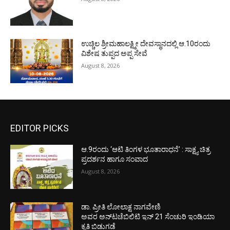
ಉಚ್ಚಿಲ ಶ್ರೀಮಹಾಲಕ್ಷ್ಮೀ ದೇವಸ್ಥಾನದಲ್ಲಿ ಆ.10ರಂದು
ವಿಶೇಷ ತುಪ್ಪದ ಅಪ್ಪ ಸೇವೆ
August 8, 2026
EDITOR PICKS
ಆ.9ರಂದು ‘ಆಟಿ ತಿಂಗಳ ಭೂತಾರಾಧನೆ’ : ಸಾಕ್ಷ್ಯ ಚಿತ್ರ
ಪ್ರದರ್ಶನ ಹಾಗೂ ಸಂವಾದ
August 8, 2026
ಡಾ. ಪ್ರೀತಿ ಲೋಲಾಕ್ಷ ನಾಗವೇಣಿ
ಅವರ ಅನ್‌ಟಚೆಬಿಲಿಟಿ ಇನ್ 21 ಸೆಂಚುರಿ ಇಂಡಿಯಾ
ಕೃತಿ ಬಿಡುಗಡೆ