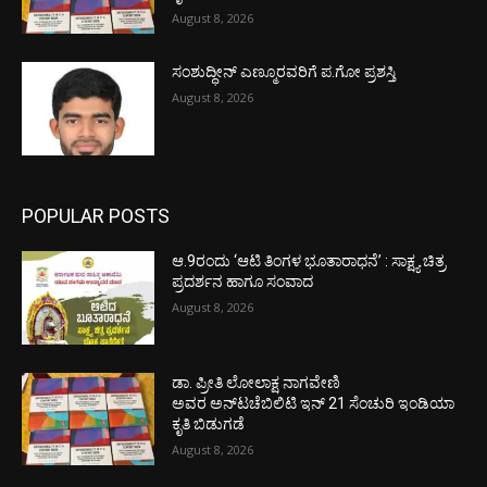
August 8, 2026
ಸಂಶುದ್ಧೀನ್ ಎಣ್ಮೂರವರಿಗೆ ಪ.ಗೋ ಪ್ರಶಸ್ತಿ
August 8, 2026
POPULAR POSTS
ಆ.9ರಂದು ‘ಆಟಿ ತಿಂಗಳ ಭೂತಾರಾಧನೆ’ : ಸಾಕ್ಷ್ಯ ಚಿತ್ರ
ಪ್ರದರ್ಶನ ಹಾಗೂ ಸಂವಾದ
August 8, 2026
ಡಾ. ಪ್ರೀತಿ ಲೋಲಾಕ್ಷ ನಾಗವೇಣಿ
ಅವರ ಅನ್‌ಟಚೆಬಿಲಿಟಿ ಇನ್ 21 ಸೆಂಚುರಿ ಇಂಡಿಯಾ
ಕೃತಿ ಬಿಡುಗಡೆ
August 8, 2026