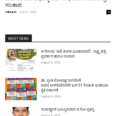
ಸಂತಾಪ
v4team
-
July 21, 2022
0
MOST READ
ಆ.9ರಂದು ‘ಆಟಿ ತಿಂಗಳ ಭೂತಾರಾಧನೆ’ : ಸಾಕ್ಷ್ಯ ಚಿತ್ರ
ಪ್ರದರ್ಶನ ಹಾಗೂ ಸಂವಾದ
August 8, 2026
ಡಾ. ಪ್ರೀತಿ ಲೋಲಾಕ್ಷ ನಾಗವೇಣಿ
ಅವರ ಅನ್‌ಟಚೆಬಿಲಿಟಿ ಇನ್ 21 ಸೆಂಚುರಿ ಇಂಡಿಯಾ
ಕೃತಿ ಬಿಡುಗಡೆ
August 8, 2026
ಸಂಶುದ್ಧೀನ್ ಎಣ್ಮೂರವರಿಗೆ ಪ.ಗೋ ಪ್ರಶಸ್ತಿ
August 8, 2026