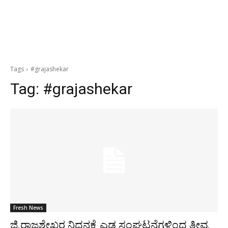
Tags
#grajashekar
Tag:
#grajashekar
Fresh News
ಜಿ.ರಾಜಶೇಖರ ನಿಧನಕ್ಕೆ ಎಡ ಸಂಘಟನೆಗಳಿಂದ ತೀವ್ರ