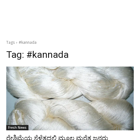
Tags
#kannada
Tag:
#kannada
Fresh News
ರೇಶಿಮೆಯ ಸೆಳೆತದಲ್ಲಿ ಮೂಲ ಮರೆತ ಜನರು