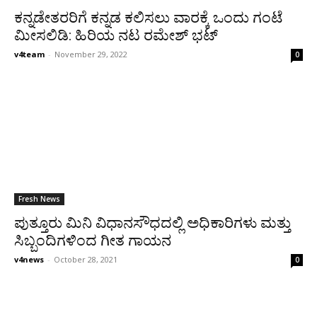
ಕನ್ನಡೇತರರಿಗೆ ಕನ್ನಡ ಕಲಿಸಲು ವಾರಕ್ಕೆ ಒಂದು ಗಂಟೆ
ಮೀಸಲಿಡಿ: ಹಿರಿಯ ನಟ ರಮೇಶ್ ಭಟ್
v4team
-
November 29, 2022
0
Fresh News
ಪುತ್ತೂರು ಮಿನಿ ವಿಧಾನಸೌಧದಲ್ಲಿ ಅಧಿಕಾರಿಗಳು ಮತ್ತು
ಸಿಬ್ಬಂದಿಗಳಿಂದ ಗೀತ ಗಾಯನ
v4news
-
October 28, 2021
0