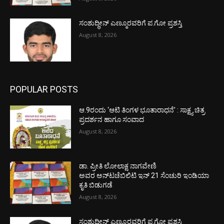
ಸಂಶುದ್ಧೀನ್ ಎಣ್ಮೂರವರಿಗೆ ಪ.ಗೋ ಪ್ರಶಸ್ತಿ
August 8, 2026
POPULAR POSTS
ಆ.9ರಂದು ‘ಆಟಿ ತಿಂಗಳ ಭೂತಾರಾಧನೆ’ : ಸಾಕ್ಷ್ಯ ಚಿತ್ರ
ಪ್ರದರ್ಶನ ಹಾಗೂ ಸಂವಾದ
August 8, 2026
ಡಾ. ಪ್ರೀತಿ ಲೋಲಾಕ್ಷ ನಾಗವೇಣಿ
ಅವರ ಅನ್‌ಟಚೆಬಿಲಿಟಿ ಇನ್ 21 ಸೆಂಚುರಿ ಇಂಡಿಯಾ
ಕೃತಿ ಬಿಡುಗಡೆ
August 8, 2026
ಸಂಶುದ್ಧೀನ್ ಎಣ್ಮೂರವರಿಗೆ ಪ.ಗೋ ಪ್ರಶಸ್ತಿ