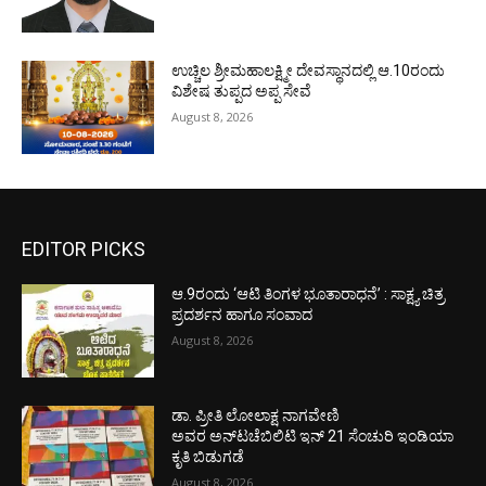
ಉಚ್ಚಿಲ ಶ್ರೀಮಹಾಲಕ್ಷ್ಮೀ ದೇವಸ್ಥಾನದಲ್ಲಿ ಆ.10ರಂದು
ವಿಶೇಷ ತುಪ್ಪದ ಅಪ್ಪ ಸೇವೆ
August 8, 2026
EDITOR PICKS
ಆ.9ರಂದು ‘ಆಟಿ ತಿಂಗಳ ಭೂತಾರಾಧನೆ’ : ಸಾಕ್ಷ್ಯ ಚಿತ್ರ
ಪ್ರದರ್ಶನ ಹಾಗೂ ಸಂವಾದ
August 8, 2026
ಡಾ. ಪ್ರೀತಿ ಲೋಲಾಕ್ಷ ನಾಗವೇಣಿ
ಅವರ ಅನ್‌ಟಚೆಬಿಲಿಟಿ ಇನ್ 21 ಸೆಂಚುರಿ ಇಂಡಿಯಾ
ಕೃತಿ ಬಿಡುಗಡೆ
August 8, 2026