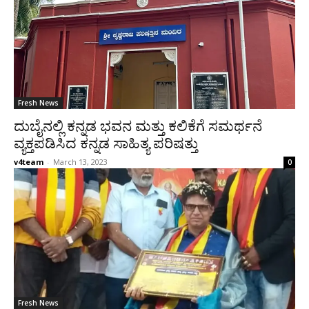
Fresh News
ದುಬೈನಲ್ಲಿ ಕನ್ನಡ ಭವನ ಮತ್ತು ಕಲಿಕೆಗೆ ಸಮರ್ಥನೆ
ವ್ಯಕ್ತಪಡಿಸಿದ ಕನ್ನಡ ಸಾಹಿತ್ಯ ಪರಿಷತ್ತು
v4team
-
March 13, 2023
0
Fresh News