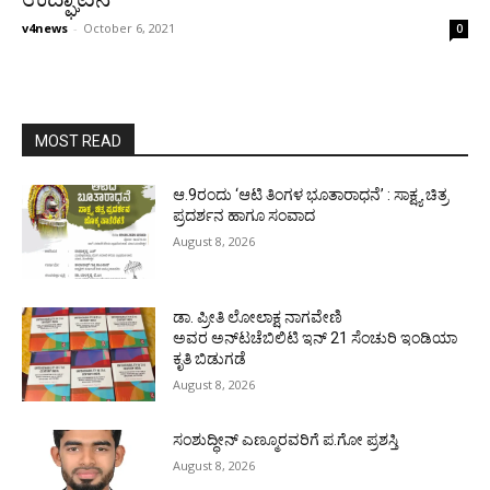
v4news
-
October 6, 2021
0
MOST READ
ಆ.9ರಂದು ‘ಆಟಿ ತಿಂಗಳ ಭೂತಾರಾಧನೆ’ : ಸಾಕ್ಷ್ಯ ಚಿತ್ರ
ಪ್ರದರ್ಶನ ಹಾಗೂ ಸಂವಾದ
August 8, 2026
ಡಾ. ಪ್ರೀತಿ ಲೋಲಾಕ್ಷ ನಾಗವೇಣಿ
ಅವರ ಅನ್‌ಟಚೆಬಿಲಿಟಿ ಇನ್ 21 ಸೆಂಚುರಿ ಇಂಡಿಯಾ
ಕೃತಿ ಬಿಡುಗಡೆ
August 8, 2026
ಸಂಶುದ್ಧೀನ್ ಎಣ್ಮೂರವರಿಗೆ ಪ.ಗೋ ಪ್ರಶಸ್ತಿ
August 8, 2026