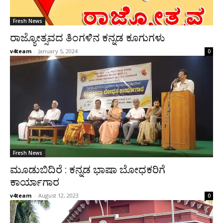
Fresh News
ರಾಜ್ಯೋತ್ಸವದ ತಿಂಗಳಿನ ಕನ್ನಡ ಕೂಗುಗಳು
v4team
-
January 5, 2024
0
Fresh News
ಮೂಡುಬಿದಿರೆ : ಕನ್ನಡ ಭಾಷಾ ಬೋಧಕರಿಗೆ
ಕಾರ್ಯಾಗಾರ
v4team
-
August 12, 2023
0