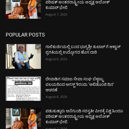
ಪರಿಷತ್ ಅಂತರರಾಷ್ಟ್ರೀಯ ಅಧ್ಯಕ್ಷ ಅಲೋಕ್
ಕುಮಾರ್ ಭೇಟಿ
August 7, 2026
POPULAR POSTS
ಗಾಲಿಕುರ್ಚಿಯಲ್ಲಿ ಬಂದ ಭಾಗ್ಯಶ್ರೀ ಕುಲಾಲ್ ಗೆ ಆಳ್ವಾಸ್
ಪ್ರಗತಿಯಲ್ಲಿ ಉದ್ಯೋಗದ ಹೊಸ ದಾರಿ
August 8, 2026
ದೇವಾಡಿಗ ಸಮಾಜ ಸೇವಾ ಸಂಘ ಬೆಳ್ಳಣ್ಣು
ವಲಯದಿಂದ ಆಗಸ್ಟ್ 9ರಂದು ‘ಆಟಿಡೊಂಜಿ ದಿನ’
ಆಚರಣೆ
August 8, 2026
ಪಡುಕುತ್ಯಾರು ಆನೆಗುಂದಿ ಸರಸ್ವತೀ ಪೀಠಕ್ಕೆ ವಿಶ್ವ ಹಿಂದೂ
ಪರಿಷತ್ ಅಂತರರಾಷ್ಟ್ರೀಯ ಅಧ್ಯಕ್ಷ ಅಲೋಕ್
ಕುಮಾರ್ ಭೇಟಿ
August 7, 2026