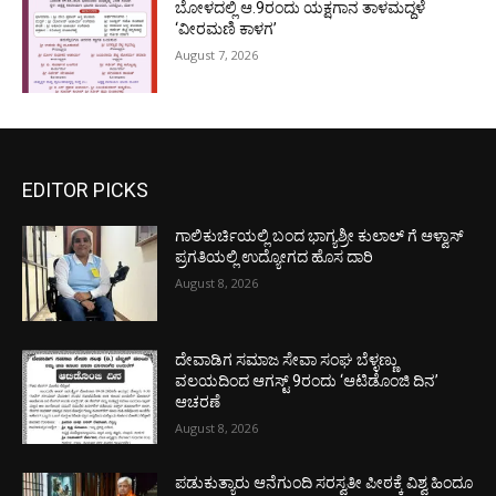
ಬೋಳದಲ್ಲಿ ಆ.9ರಂದು ಯಕ್ಷಗಾನ ತಾಳಮದ್ದಳೆ
‘ವೀರಮಣಿ ಕಾಳಗ’
August 7, 2026
EDITOR PICKS
ಗಾಲಿಕುರ್ಚಿಯಲ್ಲಿ ಬಂದ ಭಾಗ್ಯಶ್ರೀ ಕುಲಾಲ್ ಗೆ ಆಳ್ವಾಸ್
ಪ್ರಗತಿಯಲ್ಲಿ ಉದ್ಯೋಗದ ಹೊಸ ದಾರಿ
August 8, 2026
ದೇವಾಡಿಗ ಸಮಾಜ ಸೇವಾ ಸಂಘ ಬೆಳ್ಳಣ್ಣು
ವಲಯದಿಂದ ಆಗಸ್ಟ್ 9ರಂದು ‘ಆಟಿಡೊಂಜಿ ದಿನ’
ಆಚರಣೆ
August 8, 2026
ಪಡುಕುತ್ಯಾರು ಆನೆಗುಂದಿ ಸರಸ್ವತೀ ಪೀಠಕ್ಕೆ ವಿಶ್ವ ಹಿಂದೂ