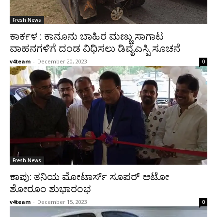
Fresh News
ಕಾರ್ಕಳ : ಕಾನೂನು ಬಾಹಿರ ಮಣ್ಣು ಸಾಗಾಟ
ವಾಹನಗಳಿಗೆ ದಂಡ ವಿಧಿಸಲು ಡಿವೈಎಸ್ಪಿ ಸೂಚನೆ
v4team
-
December 20, 2023
0
Fresh News
ಕಾಪು: ತನಿಯ ಮೋಟಾರ್ಸ್ ಸೂಪರ್ ಆಟೋ
ಶೋರೂಂ ಶುಭಾರಂಭ
v4team
-
December 15, 2023
0