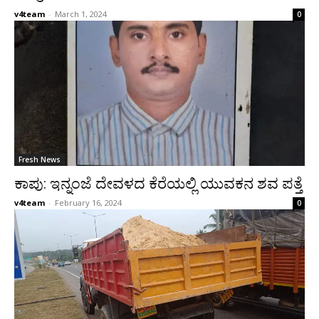
v4team
-
March 1, 2024
0
Fresh News
ಕಾಪು: ಇನ್ನಂಜೆ ದೇವಳದ ಕೆರೆಯಲ್ಲಿ ಯುವಕನ ಶವ ಪತ್ತೆ
v4team
-
February 16, 2024
0