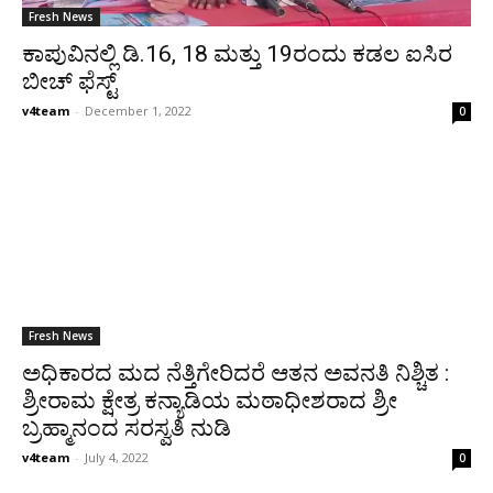
Fresh News
ಕಾಪುವಿನಲ್ಲಿ ಡಿ.16, 18 ಮತ್ತು 19ರಂದು ಕಡಲ ಐಸಿರ
ಬೀಚ್ ಫೆಸ್ಟ್
v4team
-
December 1, 2022
0
Fresh News
ಅಧಿಕಾರದ ಮದ ನೆತ್ತಿಗೇರಿದರೆ ಆತನ ಅವನತಿ ನಿಶ್ಚಿತ :
ಶ್ರೀರಾಮ ಕ್ಷೇತ್ರ ಕನ್ಯಾಡಿಯ ಮಠಾಧೀಶರಾದ ಶ್ರೀ
ಬ್ರಹ್ಮಾನಂದ ಸರಸ್ವತಿ ನುಡಿ
v4team
-
July 4, 2022
0