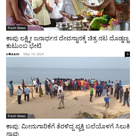
Fresh News
ಕಾಪು ಲಕ್ಷ್ಮೀ ಜನಾರ್ಧನ ದೇವಸ್ಥಾನಕ್ಕೆ ಚಿತ್ರ ನಟ ದೊಡ್ಡಣ್ಣ
ಕುಟುಂಬ ಭೇಟಿ
v4team
-
May 14, 2024
0
Fresh News
ಕಾಪು: ಮೀನುಗಾರಿಕೆಗೆ ತೆರಳಿದ್ದ ವ್ಯಕ್ತಿ ಬಲೆಯೊಳಗೆ ಸಿಲುಕಿ
ಸಾವು