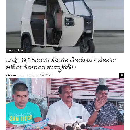
Fresh News
ಕಾಪು : ಡಿ.15ರಂದು ತನಿಯಾ ಮೋಟಾರ್ಸ್ ಸೂಪರ್
ಆಟೋ ಶೋರೂಂ ಉದ್ಘಾಟನೆ￼
v4team
-
December 14, 2023
0