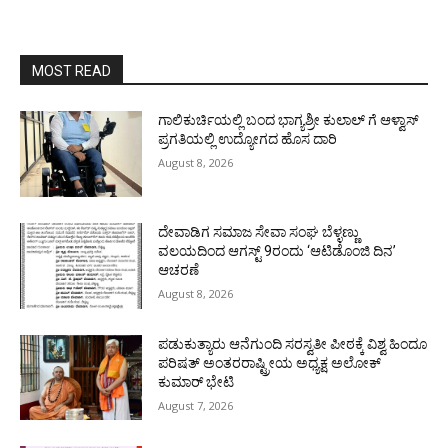
MOST READ
ಗಾಲಿಕುರ್ಚಿಯಲ್ಲಿ ಬಂದ ಭಾಗ್ಯಶ್ರೀ ಕುಲಾಲ್ ಗೆ ಆಳ್ವಾಸ್
ಪ್ರಗತಿಯಲ್ಲಿ ಉದ್ಯೋಗದ ಹೊಸ ದಾರಿ
August 8, 2026
ದೇವಾಡಿಗ ಸಮಾಜ ಸೇವಾ ಸಂಘ ಬೆಳ್ಳಣ್ಣು
ವಲಯದಿಂದ ಆಗಸ್ಟ್ 9ರಂದು ‘ಆಟಿಡೊಂಜಿ ದಿನ’
ಆಚರಣೆ
August 8, 2026
ಪಡುಕುತ್ಯಾರು ಆನೆಗುಂದಿ ಸರಸ್ವತೀ ಪೀಠಕ್ಕೆ ವಿಶ್ವ ಹಿಂದೂ
ಪರಿಷತ್ ಅಂತರರಾಷ್ಟ್ರೀಯ ಅಧ್ಯಕ್ಷ ಅಲೋಕ್
ಕುಮಾರ್ ಭೇಟಿ
August 7, 2026