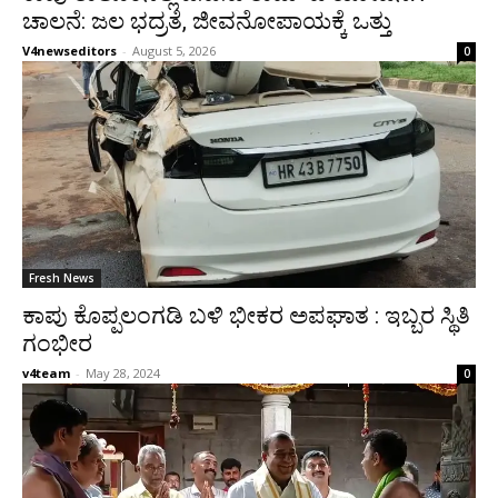
ಚಾಲನೆ: ಜಲ ಭದ್ರತೆ, ಜೀವನೋಪಾಯಕ್ಕೆ ಒತ್ತು
V4newseditors
-
August 5, 2026
0
Fresh News
ಕಾಪು ಕೊಪ್ಪಲಂಗಡಿ ಬಳಿ ಭೀಕರ ಅಪಘಾತ : ಇಬ್ಬರ ಸ್ಥಿತಿ
ಗಂಭೀರ
v4team
-
May 28, 2024
0