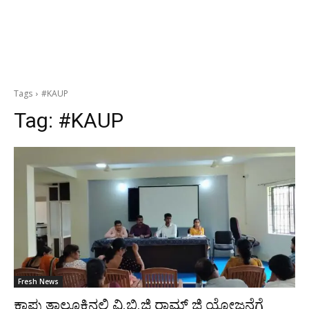
Tags
#KAUP
Tag:
#KAUP
Fresh News
ಕಾಪು ತಾಲೂಕಿನಲ್ಲಿ ವಿ.ಬಿ.ಜಿ ರಾಮ್ ಜಿ ಯೋಜನೆಗೆ