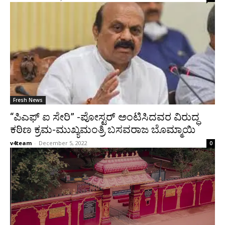
Fresh News
“ಪಿಎಫ್ ಐ ಸೇರಿ” -ಪೋಸ್ಟರ್ ಅಂಟಿಸಿದವರ ವಿರುದ್ಧ
ಕಠಿಣ ಕ್ರಮ-ಮುಖ್ಯಮಂತ್ರಿ ಬಸವರಾಜ ಬೊಮ್ಮಾಯಿ
v4team
-
December 5, 2022
0