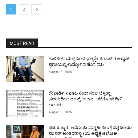
1
2
MOST READ
ಗಾಲಿಕುರ್ಚಿಯಲ್ಲಿ ಬಂದ ಭಾಗ್ಯಶ್ರೀ ಕುಲಾಲ್ ಗೆ ಆಳ್ವಾಸ್
ಪ್ರಗತಿಯಲ್ಲಿ ಉದ್ಯೋಗದ ಹೊಸ ದಾರಿ
August 8, 2026
ದೇವಾಡಿಗ ಸಮಾಜ ಸೇವಾ ಸಂಘ ಬೆಳ್ಳಣ್ಣು
ವಲಯದಿಂದ ಆಗಸ್ಟ್ 9ರಂದು ‘ಆಟಿಡೊಂಜಿ ದಿನ’
ಆಚರಣೆ
August 8, 2026
ಪಡುಕುತ್ಯಾರು ಆನೆಗುಂದಿ ಸರಸ್ವತೀ ಪೀಠಕ್ಕೆ ವಿಶ್ವ ಹಿಂದೂ
ಪರಿಷತ್ ಅಂತರರಾಷ್ಟ್ರೀಯ ಅಧ್ಯಕ್ಷ ಅಲೋಕ್