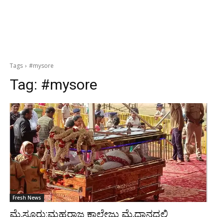
Tags
#mysore
Tag:
#mysore
Fresh News
ಮೈಸೂರು:ಮಹರಾಜ ಕಾಲೇಜು ಮೈದಾನದಲ್ಲಿ