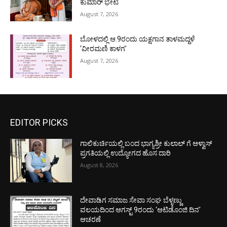
ಕುಮಾರ್ ಭೇಟಿ
August 7, 2026
ಬೋಳದಲ್ಲಿ ಆ.9ರಂದು ಯಕ್ಷಗಾನ ತಾಳಮದ್ದಳೆ
‘ವೀರಮಣಿ ಕಾಳಗ’
August 7, 2026
EDITOR PICKS
ಗಾಲಿಕುರ್ಚಿಯಲ್ಲಿ ಬಂದ ಭಾಗ್ಯಶ್ರೀ ಕುಲಾಲ್ ಗೆ ಆಳ್ವಾಸ್
ಪ್ರಗತಿಯಲ್ಲಿ ಉದ್ಯೋಗದ ಹೊಸ ದಾರಿ
August 8, 2026
ದೇವಾಡಿಗ ಸಮಾಜ ಸೇವಾ ಸಂಘ ಬೆಳ್ಳಣ್ಣು
ವಲಯದಿಂದ ಆಗಸ್ಟ್ 9ರಂದು ‘ಆಟಿಡೊಂಜಿ ದಿನ’
ಆಚರಣೆ