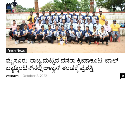
Fresh News
ಮೈಸೂರು: ರಾಜ್ಯ ಮಟ್ಟದ ದಸರಾ ಕ್ರೀಡಾಕೂಟ: ಬಾಲ್
ಬ್ಯಾಡ್ಮಿಂಟನ್‌ನಲ್ಲಿ ಆಳ್ವಾಸ್ ತಂಡಕ್ಕೆ ಪ್ರಶಸ್ತಿ
v4team
-
October 2, 2022
0