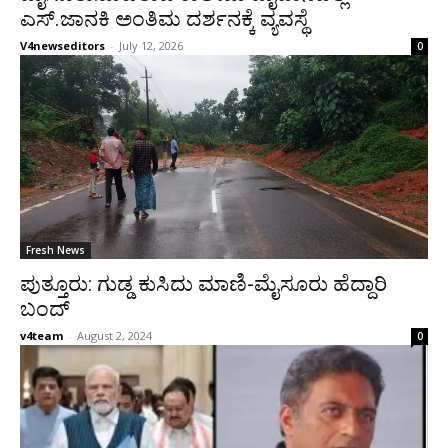
ಎಸ್.ಜಾನಕಿ ಅಂತಿಮ ದರ್ಶನಕ್ಕೆ ವ್ಯವಸ್ಥೆ
V4newseditors
-
July 12, 2026
0
Fresh News
ಪುತ್ತೂರು: ಗುಡ್ಡ ಕುಸಿದು ಮಾಣಿ-ಮೈಸೂರು ಹೆದ್ದಾರಿ
ಬಂದ್
v4team
-
August 2, 2024
0