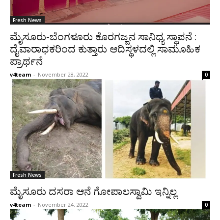
Fresh News
ಮೈಸೂರು-ಬೆಂಗಳೂರು ಕೊರಗಜ್ಜನ ಸಾನಿಧ್ಯ ಸ್ಥಾಪನೆ :
ದೈವಾರಾಧಕರಿಂದ ಕುತ್ತಾರು ಆದಿಸ್ಥಳದಲ್ಲಿ ಸಾಮೂಹಿಕ
ಪ್ರಾರ್ಥನೆ
v4team
-
November 28, 2022
0
Fresh News
ಮೈಸೂರು ದಸರಾ ಆನೆ ಗೋಪಾಲಸ್ವಾಮಿ ಇನ್ನಿಲ್ಲ
v4team
-
November 24, 2022
0