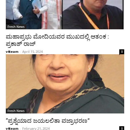
Fresh News
ಮಹಾಪ್ರಭು ಮೋದಿಯವರ ಮುಖದಲ್ಲಿ ಆತಂಕ :
ಪ್ರಕಾಶ್ ರಾಜ್
v4team
-
April 15, 2024
0
Fresh News
“ಪ್ರಶ್ನೆಯಾದ ಜಯಲಲಿತಾ ವಜ್ರಾಭರಣ”
v4team
-
February 21, 2024
0