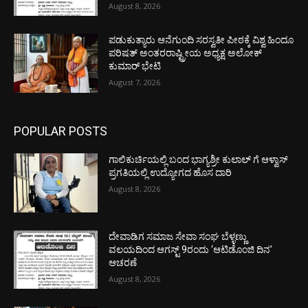
August 8, 2026
ಪಡುಕುತ್ಯಾರು ಆನೆಗುಂದಿ ಸರಸ್ವತೀ ಪೀಠಕ್ಕೆ ವಿಶ್ವ ಹಿಂದೂ
ಪರಿಷತ್ ಅಂತರರಾಷ್ಟ್ರೀಯ ಅಧ್ಯಕ್ಷ ಅಲೋಕ್
ಕುಮಾರ್ ಭೇಟಿ
August 7, 2026
POPULAR POSTS
ಗಾಲಿಕುರ್ಚಿಯಲ್ಲಿ ಬಂದ ಭಾಗ್ಯಶ್ರೀ ಕುಲಾಲ್ ಗೆ ಆಳ್ವಾಸ್
ಪ್ರಗತಿಯಲ್ಲಿ ಉದ್ಯೋಗದ ಹೊಸ ದಾರಿ
August 8, 2026
ದೇವಾಡಿಗ ಸಮಾಜ ಸೇವಾ ಸಂಘ ಬೆಳ್ಳಣ್ಣು
ವಲಯದಿಂದ ಆಗಸ್ಟ್ 9ರಂದು ‘ಆಟಿಡೊಂಜಿ ದಿನ’
ಆಚರಣೆ
August 8, 2026