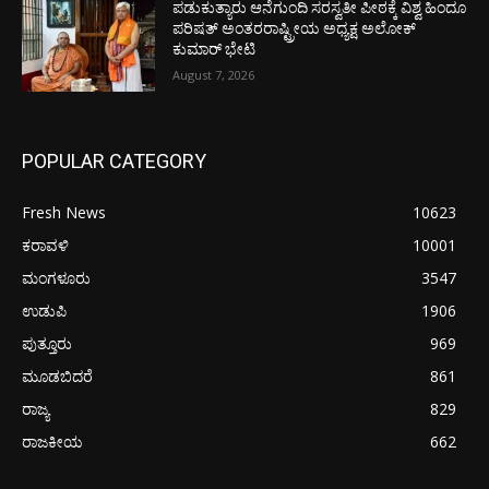
ಪಡುಕುತ್ಯಾರು ಆನೆಗುಂದಿ ಸರಸ್ವತೀ ಪೀಠಕ್ಕೆ ವಿಶ್ವ ಹಿಂದೂ
ಪರಿಷತ್ ಅಂತರರಾಷ್ಟ್ರೀಯ ಅಧ್ಯಕ್ಷ ಅಲೋಕ್
ಕುಮಾರ್ ಭೇಟಿ
August 7, 2026
POPULAR CATEGORY
Fresh News
10623
ಕರಾವಳಿ
10001
ಮಂಗಳೂರು
3547
ಉಡುಪಿ
1906
ಪುತ್ತೂರು
969
ಮೂಡಬಿದರೆ
861
ರಾಜ್ಯ
829
ರಾಜಕೀಯ
662