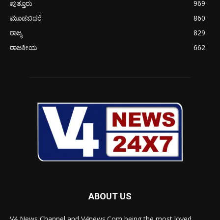
ಪುತ್ತೂರು
969
ಮೂಡಬಿದರೆ
860
ರಾಜ್ಯ
829
ರಾಜಕೀಯ
662
ABOUT US
V4 News Channel and V4news.Com being the most loved