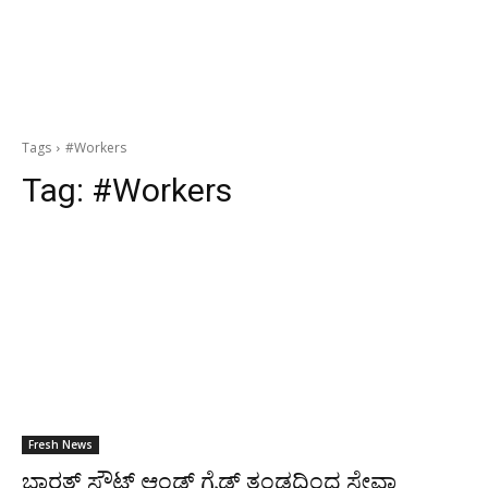
Tags
#Workers
Tag:
#Workers
Fresh News
ಭಾರತ್ ಸ್ಕೌಟ್ ಆಂಡ್ ಗೈಡ್ಸ್ ತಂಡದಿಂದ ಸೇವಾ