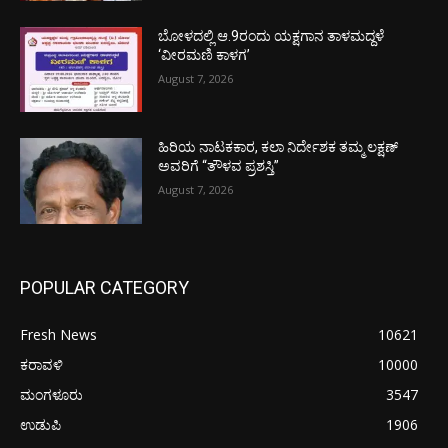
ಬೋಳದಲ್ಲಿ ಆ.9ರಂದು ಯಕ್ಷಗಾನ ತಾಳಮದ್ದಳೆ
‘ವೀರಮಣಿ ಕಾಳಗ’
August 7, 2026
ಹಿರಿಯ ನಾಟಕಕಾರ, ಕಲಾ ನಿರ್ದೇಶಕ ತಮ್ಮ ಲಕ್ಷಣ್
ಅವರಿಗೆ “ತೌಳವ ಪ್ರಶಸ್ತಿ”
August 7, 2026
POPULAR CATEGORY
Fresh News
10621
ಕರಾವಳಿ
10000
ಮಂಗಳೂರು
3547
ಉಡುಪಿ
1906