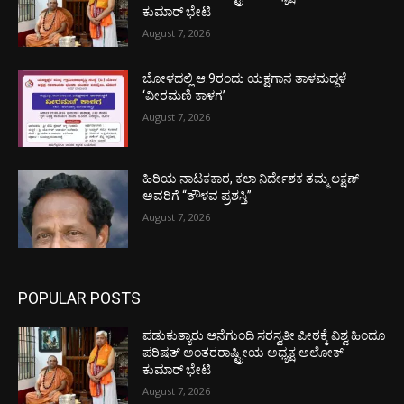
ಕುಮಾರ್ ಭೇಟಿ
August 7, 2026
ಬೋಳದಲ್ಲಿ ಆ.9ರಂದು ಯಕ್ಷಗಾನ ತಾಳಮದ್ದಳೆ
‘ವೀರಮಣಿ ಕಾಳಗ’
August 7, 2026
ಹಿರಿಯ ನಾಟಕಕಾರ, ಕಲಾ ನಿರ್ದೇಶಕ ತಮ್ಮ ಲಕ್ಷಣ್
ಅವರಿಗೆ “ತೌಳವ ಪ್ರಶಸ್ತಿ”
August 7, 2026
POPULAR POSTS
ಪಡುಕುತ್ಯಾರು ಆನೆಗುಂದಿ ಸರಸ್ವತೀ ಪೀಠಕ್ಕೆ ವಿಶ್ವ ಹಿಂದೂ
ಪರಿಷತ್ ಅಂತರರಾಷ್ಟ್ರೀಯ ಅಧ್ಯಕ್ಷ ಅಲೋಕ್
ಕುಮಾರ್ ಭೇಟಿ
August 7, 2026