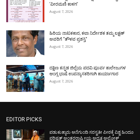
‘ವೀರಮಣಿ ಕಾಳಗ’
August 7, 2026
ಹಿರಿಯ ನಾಟಕಕಾರ, ಕಲಾ ನಿರ್ದೇಶಕ ತಮ್ಮ ಲಕ್ಷಣ್
ಅವರಿಗೆ “ತೌಳವ ಪ್ರಶಸ್ತಿ”
August 7, 2026
ದಕ್ಷಿಣ ಕನ್ನಡ ಜಿಲ್ಲೆಯ ಪದವಿ ಪೂರ್ವ ಕಾಲೇಜುಗಳ
ಆಂಗ್ಲ ಭಾಷೆ ಉಪನ್ಯಾಸಕರಿಗಾಗಿ ಕಾರ್ಯಾಗಾರ
August 7, 2026
EDITOR PICKS
ಪಡುಕುತ್ಯಾರು ಆನೆಗುಂದಿ ಸರಸ್ವತೀ ಪೀಠಕ್ಕೆ ವಿಶ್ವ ಹಿಂದೂ
ಪರಿಷತ್ ಅಂತರರಾಷ್ಟ್ರೀಯ ಅಧ್ಯಕ್ಷ ಅಲೋಕ್