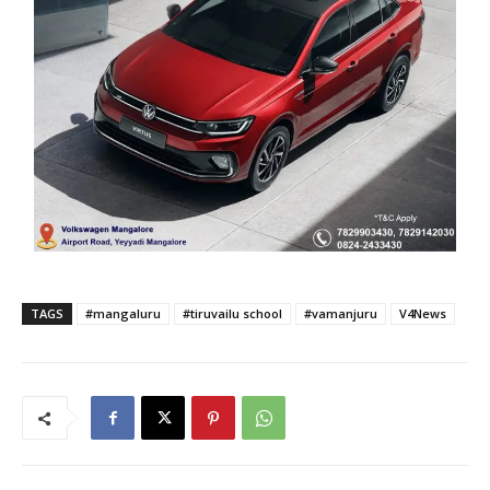
TAGS
#mangaluru
#tiruvailu school
#vamanjuru
V4News