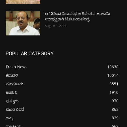
ಆ.13ರಿಂದ ವಿಧಾನಸಭೆ ಅಧಿವೇಶನ: ಹಂಗಾಮಿ
ಸಭಾಧ್ಯಕ್ಷರಾಗಿ ಟಿ.ಬಿ.ಜಯಚಂದ್ರ
August 9, 2026
POPULAR CATEGORY
Fresh News
10638
ಕರಾವಳಿ
10014
ಮಂಗಳೂರು
3551
ಉಡುಪಿ
1910
ಪುತ್ತೂರು
970
ಮೂಡಬಿದರೆ
863
ರಾಜ್ಯ
829
ರಾಜಕೀಯ
663