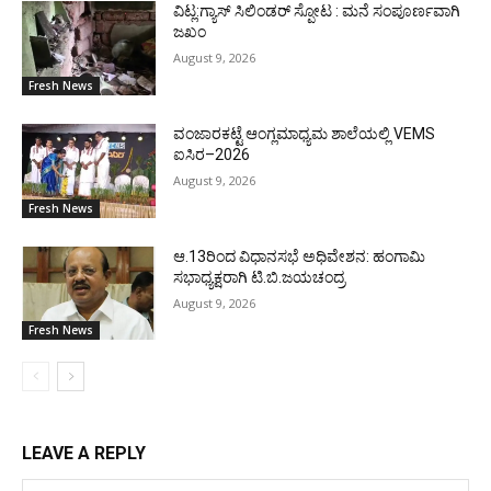
ವಿಟ್ಲ:ಗ್ಯಾಸ್ ಸಿಲಿಂಡರ್ ಸ್ಪೋಟ : ಮನೆ ಸಂಪೂರ್ಣವಾಗಿ
ಜಖಂ
August 9, 2026
Fresh News
ವಂಜಾರಕಟ್ಟೆ ಆಂಗ್ಲಮಾಧ್ಯಮ ಶಾಲೆಯಲ್ಲಿ VEMS
ಐಸಿರ–2026
August 9, 2026
Fresh News
ಆ.13ರಿಂದ ವಿಧಾನಸಭೆ ಅಧಿವೇಶನ: ಹಂಗಾಮಿ
ಸಭಾಧ್ಯಕ್ಷರಾಗಿ ಟಿ.ಬಿ.ಜಯಚಂದ್ರ
August 9, 2026
Fresh News
LEAVE A REPLY