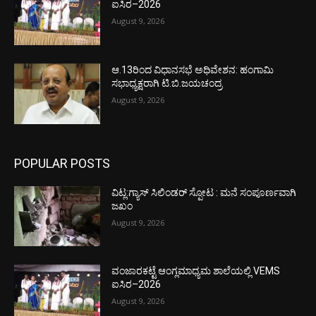
ಐಸಿರ–2026
August 9, 2026
ಆ.13ರಿಂದ ವಿಧಾನಸಭೆ ಅಧಿವೇಶನ: ಹಂಗಾಮಿ
ಸಭಾಧ್ಯಕ್ಷರಾಗಿ ಟಿ.ಬಿ.ಜಯಚಂದ್ರ
August 9, 2026
POPULAR POSTS
ವಿಟ್ಲ:ಗ್ಯಾಸ್ ಸಿಲಿಂಡರ್ ಸ್ಪೋಟ : ಮನೆ ಸಂಪೂರ್ಣವಾಗಿ
ಜಖಂ
August 9, 2026
ವಂಜಾರಕಟ್ಟೆ ಆಂಗ್ಲಮಾಧ್ಯಮ ಶಾಲೆಯಲ್ಲಿ VEMS
ಐಸಿರ–2026
August 9, 2026