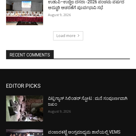
ಉಡುಪಿ–ಉಚ್ಚಿಲ ದಸರಾ -2026 ಪಂಚಮ ವರ್ಷದ
ಅದ್ಧೂರಿ ಆಚರಣೆಗೆ ಪೂರ್ವಭಾವಿ ಸಭೆ
August 9, 2026
Load more
RECENT COMMENTS
EDITOR PICKS
ವಿಟ್ಲ:ಗ್ಯಾಸ್ ಸಿಲಿಂಡರ್ ಸ್ಪೋಟ : ಮನೆ ಸಂಪೂರ್ಣವಾಗಿ
ಜಖಂ
August 9, 2026
ವಂಜಾರಕಟ್ಟೆ ಆಂಗ್ಲಮಾಧ್ಯಮ ಶಾಲೆಯಲ್ಲಿ VEMS