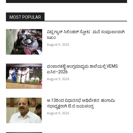
MOST POPULAR
ವಿಟ್ಲ:ಗ್ಯಾಸ್ ಸಿಲಿಂಡರ್ ಸ್ಪೋಟ : ಮನೆ ಸಂಪೂರ್ಣವಾಗಿ
ಜಖಂ
August 9, 2026
ವಂಜಾರಕಟ್ಟೆ ಆಂಗ್ಲಮಾಧ್ಯಮ ಶಾಲೆಯಲ್ಲಿ VEMS
ಐಸಿರ–2026
August 9, 2026
ಆ.13ರಿಂದ ವಿಧಾನಸಭೆ ಅಧಿವೇಶನ: ಹಂಗಾಮಿ
ಸಭಾಧ್ಯಕ್ಷರಾಗಿ ಟಿ.ಬಿ.ಜಯಚಂದ್ರ
August 9, 2026