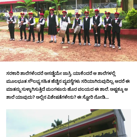
ಸರಕಾರಿ ಶಾಲೆಗಳೆಂದರೆ ಅಸಡ್ಡೆಯೇ ಜಾಸ್ತಿ. ಯಾಕೆಂದರೆ ಆ ಶಾಲೆಗಳಲ್ಲಿ
ಮೂಲಭೂತ ಸೌಲಭ್ಯ ಸಹಿತ ಹೆಚ್ಚಿನ ವ್ಯವಸ್ಥೆಗಳು ಸರಿಯಾಗಿರುವುದಿಲ್ಲ. ಆದರೆ ಈ
ಮಾತನ್ನು ಸುಳ್ಳಾಗಿಸುತ್ತಿದೆ ಮಂಗಳೂರು ಹೊರ ವಲಯದ ಈ ಶಾಲೆ. ಅಷ್ಟಕ್ಕೂ ಆ
ಶಾಲೆ ಯಾವುದು? ಅಲ್ಲಿನ ವಿಶೇಷತೆಗಳೇನು? ಈ ಸ್ಟೋರಿ ನೋಡಿ…