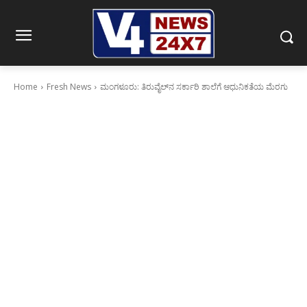
Home
Fresh News
ಮಂಗಳೂರು: ತಿರುವೈಲ್‍ನ ಸರ್ಕಾರಿ ಶಾಲೆಗೆ ಆಧುನಿಕತೆಯ ಮೆರಗು