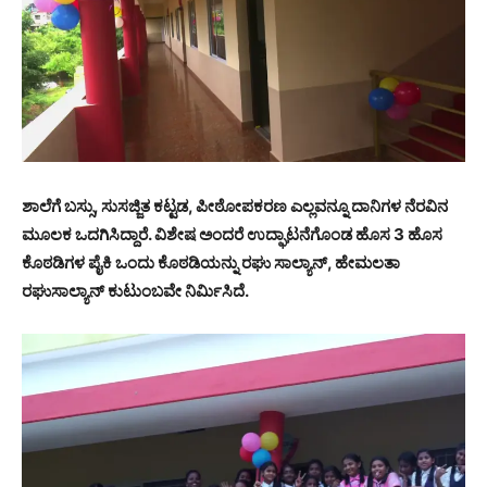
ಶಾಲೆಗೆ ಬಸ್ಸು, ಸುಸಜ್ಜಿತ ಕಟ್ಟಡ, ಪೀಠೋಪಕರಣ ಎಲ್ಲವನ್ನೂ ದಾನಿಗಳ ನೆರವಿನ
ಮೂಲಕ ಒದಗಿಸಿದ್ದಾರೆ. ವಿಶೇಷ ಅಂದರೆ ಉದ್ಘಾಟನೆಗೊಂಡ ಹೊಸ 3 ಹೊಸ
ಕೊಠಡಿಗಳ ಪೈಕಿ ಒಂದು ಕೊಠಡಿಯನ್ನು ರಘು ಸಾಲ್ಯಾನ್, ಹೇಮಲತಾ
ರಘುಸಾಲ್ಯಾನ್ ಕುಟುಂಬವೇ ನಿರ್ಮಿಸಿದೆ.