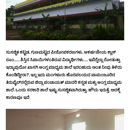
ಸುಸಜ್ಜಿತ ಕಟ್ಟಡ. ಗುಣಮಟ್ಟದ ಪೀಠೋಪಕರಣಗಳು. ಆಕರ್ಷಣೀಯ ಕ್ಲಾಸ್
ರೂಂ….. ಶಿಸ್ತಿನ ಸಿಪಾಯಿಗಳಂತಿರುವ ವಿದ್ಯಾರ್ಥಿಗಳು…. ಇವೆನ್ನೆಲ್ಲಾ ನೋಡುತ್ತಾ
ಇದ್ಯಾವುದೋ ಖಾಸಗಿ ಆಂಗ್ಲ ಮಾಧ್ಯಮ ಶಾಲೆ ಇರಬಹುದು ಅಂತ ನೀವು ತಿಳಿದು
ಕೊಂಡಿದ್ದೀರಾ?. ಇಲ್ಲ ಇದು ಮಂಗಳೂರು ಹೊರವಲಯದ ವಾಮಂಜೂರಿನ
ತಿರುವೈಲ್‍ನಲ್ಲಿರುವ ಜಿಲ್ಲಾ ಪಂಚಾಯತ್ ಮಾದರಿ ಕನ್ನಡ ಮತ್ತು ಆಂಗ್ಲ ಮಾಧ್ಯಮ
ಶಾಲೆ. ಒಂದು ಸರಕಾರಿ ಶಾಲೆ ಇಷ್ಟು ಸುಸಜ್ಜಿತವಾಗಿರುತ್ತಾ. ಹೌದು ಇರುತ್ತೆ. ಅದಕ್ಕೆ
ಕಾರಣವೂ ಇದೆ