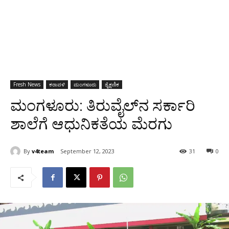
Fresh News
ಕರಾವಳಿ
ಮಂಗಳೂರು
ಶೈಕ್ಷಣಿಕ
ಮಂಗಳೂರು: ತಿರುವೈಲ್‍ನ ಸರ್ಕಾರಿ
ಶಾಲೆಗೆ ಆಧುನಿಕತೆಯ ಮೆರಗು
By
v4team
September 12, 2023
31
0