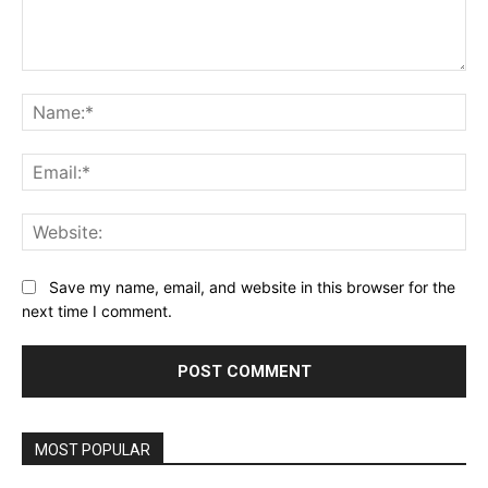
Comment:
Na
Ema
Web
Save my name, email, and website in this browser for the
next time I comment.
MOST POPULAR