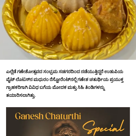
ಎಲ್ಲೆಡೆ ಗಣೇಶೋತ್ಸವದ ಸಂಭ್ರಮ ಸಡಗರದಿಂದ ನಡೆಯುತ್ತಿದ್ದರೆ ಉಡುಪಿಯ
ವೈಟ್ ಲೊಟಸ್‌ನ ಮಧುರಂ ರೆಸ್ಟೋರೆಂಟ್‌ನಲ್ಲಿ ಗಣೇಶ ಚತುರ್ಥಿಯ ಪ್ರಯುಕ್ತ
ಗ್ರಾಹಕರಿಗಾಗಿ ವಿವಿಧ ಬಗೆಯ ಮೋದಕ ಮತ್ತು ಸಿಹಿ ತಿಂಡಿಗಳನ್ನು
ತಯಾರಿಸಲಾಗಿತ್ತು.