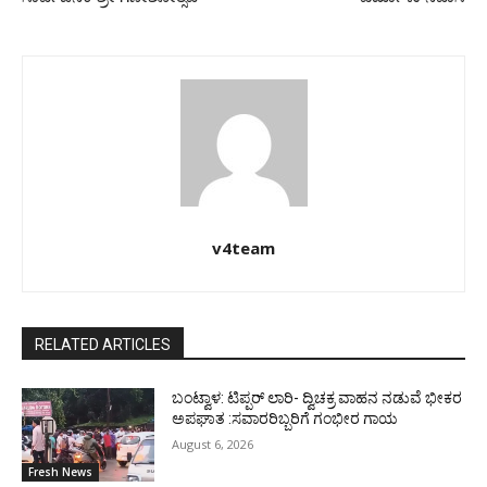
v4team
RELATED ARTICLES
ಬಂಟ್ವಾಳ: ಟಿಪ್ಪರ್ ಲಾರಿ- ದ್ವಿಚಕ್ರ ವಾಹನ ನಡುವೆ ಭೀಕರ
ಅಪಘಾತ :ಸವಾರರಿಬ್ಬರಿಗೆ ಗಂಭೀರ ಗಾಯ
August 6, 2026
Fresh News