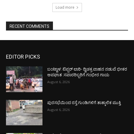
Load more
RECENT COMMENTS
EDITOR PICKS
ಬಂಟ್ವಾಳ: ಟಿಪ್ಪರ್ ಲಾರಿ- ದ್ವಿಚಕ್ರ ವಾಹನ ನಡುವೆ ಭೀಕರ
ಅಪಘಾತ :ಸವಾರರಿಬ್ಬರಿಗೆ ಗಂಭೀರ ಗಾಯ
August 6, 2026
ಪುರಸಭೆಯಿಂದ ರಸ್ತೆ ಗುಂಡಿಗಳಿಗೆ ತಾತ್ಕಾಲಿಕ ಮುಕ್ತಿ
August 6, 2026