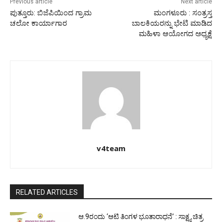
Previous article
Next article
ಪುತ್ತೂರು: ಬಿಜೆಪಿಯಿಂದ ಗ್ರಾಮ
ಮಂಗಳೂರು : ಸಂತ್ರಸ್ತ
ಚಲೋ ಕಾರ್ಯಾಗಾರ
ಬಾಲಕಿಯರನ್ನು ಭೇಟಿ ಮಾಡಿದ
ಮಹಿಳಾ ಆಯೋಗದ ಅಧ್ಯಕ್ಷೆ
v4team
RELATED ARTICLES
ಆ.9ರಂದು ‘ಆಟಿ ತಿಂಗಳ ಭೂತಾರಾಧನೆ’ : ಸಾಕ್ಷ್ಯ ಚಿತ್ರ