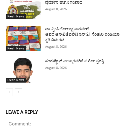
ಪ್ರದರ್ಶನ ಹಾಗೂ ಸಂವಾದ
August 8, 2026
Fresh News
ಡಾ. ಪ್ರೀತಿ ಲೋಲಾಕ್ಷ ನಾಗವೇಣಿ
ಅವರ ಅನ್‌ಟಚೆಬಿಲಿಟಿ ಇನ್ 21 ಸೆಂಚುರಿ ಇಂಡಿಯಾ
ಕೃತಿ ಬಿಡುಗಡೆ
August 8, 2026
Fresh News
ಸಂಶುದ್ಧೀನ್ ಎಣ್ಮೂರವರಿಗೆ ಪ.ಗೋ ಪ್ರಶಸ್ತಿ
August 8, 2026
Fresh News
LEAVE A REPLY