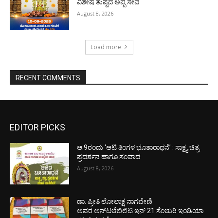
ವಿಶೇಷ ತುಪ್ಪದ ಅಪ್ಪ ಸೇವೆ
August 8, 2026
Load more
RECENT COMMENTS
EDITOR PICKS
ಆ.9ರಂದು ‘ಆಟಿ ತಿಂಗಳ ಭೂತಾರಾಧನೆ’ : ಸಾಕ್ಷ್ಯ ಚಿತ್ರ
ಪ್ರದರ್ಶನ ಹಾಗೂ ಸಂವಾದ
August 8, 2026
ಡಾ. ಪ್ರೀತಿ ಲೋಲಾಕ್ಷ ನಾಗವೇಣಿ
ಅವರ ಅನ್‌ಟಚೆಬಿಲಿಟಿ ಇನ್ 21 ಸೆಂಚುರಿ ಇಂಡಿಯಾ