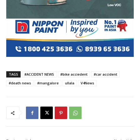
TAGS
#ACCIDENT NEWS
#bike acciedent
#car accident
#death news
#mangalore
ullala
V4News