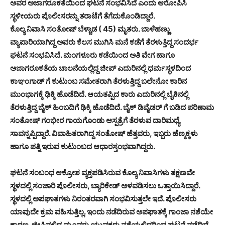
ಅವರ ಅಜಾಗರೂಕತೆಯಿಂದ ಘಟನೆ ಸಂಭವಿಸಿದೆ ಎಂದು ಆರೋಪಿಸಿ
ಸ್ಥಳೀಯರು ಪೊಲೀಸರನ್ನು ತರಾಟೆಗೆ ತೆಗೆದುಕೊಂಡಿದ್ದಾರೆ.
ಕೊಲ್ಯ ನಿವಾಸಿ ಸಂತೋಷ್ ಬೆಳ್ಚಾಡ ( 45) ಮೃತರು. ಬಾಳೆಹಣ್ಣು
ವ್ಯಾಪಾರಿಯಾಗಿದ್ದ ಅವರು ಕೆಲಸ ಮುಗಿಸಿ ಮನೆ ಕಡೆಗೆ ತೆರಳುತ್ತಿದ್ದ ಸಂದರ್ಭ
ಘಟನೆ ಸಂಭವಿಸಿದೆ. ಮಂಗಳೂರು ಕಡೆಯಿಂದ ಅತಿ ವೇಗ ಹಾಗೂ
ಅಜಾಗರೂಕತೆಯ ಚಾಲನೆಯಲ್ಲಿದ್ದ ಜೀಪ್ ಎದುರಿನಲ್ಲಿ ಧರ್ಮಸ್ಥಳದಿಂದ
ಕಾಞಂಗಾಡ್ ಗೆ ಕುಟುಂಬ ಸಮೇತರಾಗಿ ತೆರಳುತ್ತಿದ್ದ ಬಲೇನೋ ಕಾರಿನ
ಮುಂಭಾಗಕ್ಕೆ ಢಿಕ್ಕಿ ಹೊಡೆದಿದೆ. ಆಯತಪ್ಪಿದ ಕಾರು ಎದುರಿನಲ್ಲಿ ಬೈಕಿನಲ್ಲಿ
ತೆರಳುತ್ತಿದ್ದ ಬೈಕ್ ಹಿಂಬದಿಗೆ ಢಿಕ್ಕಿ ಹೊಡೆದಿದೆ. ಬೈಕ್ ಡಿವೈಡರ್ ಗೆ ಬಡಿದ ಪರಿಣಾಮ
ಸಂತೋಷ್ ಗಂಭೀರ ಗಾಯಗೊಂಡು ಆಸ್ಪತ್ರೆಗೆ ತೆರಳುವ ದಾರಿಮಧ್ಯೆ
ಸಾವನ್ನಪ್ಪಿದ್ದಾರೆ. ವಿವಾಹಿತರಾಗಿದ್ದ ಸಂತೋಷ್ ಹೆತ್ತವರು, ಇಬ್ಬರು ಹೆಣ್ಮಕ್ಕಳು
ಹಾಗೂ ಪತ್ನಿ ಇರುವ ಕುಟುಂಬದ ಆಧಾರಸ್ತಂಭವಾಗಿದ್ದರು.
ಘಟನೆ ಸಂಬಂಧ ಆಕ್ರೋಶ ವ್ಯಕ್ತಪಡಿಸಿರುವ ಕೊಲ್ಯ ನಿವಾಸಿಗಳು ತಕ್ಷಣವೇ
ಸ್ಥಳದಲ್ಲಿ ಸಂಚಾರಿ ಪೊಲೀಸರು, ಬ್ಯಾರಿಕೇಡ್ ಅಳವಡಿಸಲು ಒತ್ತಾಯಿಸಿದ್ದಾರೆ.
ಸ್ಥಳದಲ್ಲಿ ಅಪಘಾತಗಳು ನಿರಂತರವಾಗಿ ಸಂಭವಿಸುತ್ತಲೇ ಇದೆ. ಪೊಲೀಸರು
ಯಾವುದೇ ಕ್ರಮ ವಹಿಸುತ್ತಿಲ್ಲ. ಇಂದು ನಡೆದಿರುವ ಅಪಘಾತಕ್ಕೆ ಗಾಂಜಾ ನಶೆಯೇ
ಕಾರಣ. ಜೀಪಿನಲ್ಲಿದ್ದ ಮೂವರು ಯುವಕರು ನಶೆಯಲ್ಲಿದ್ದರಿಂದ ಘಟನೆ ನಡೆದಿದೆ.