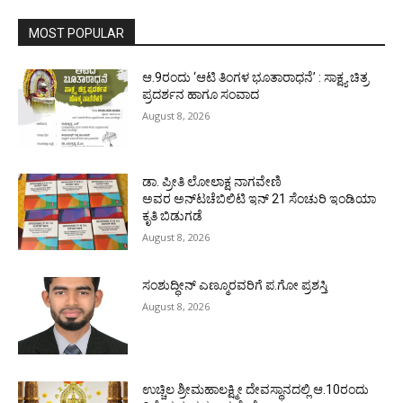
MOST POPULAR
ಆ.9ರಂದು ‘ಆಟಿ ತಿಂಗಳ ಭೂತಾರಾಧನೆ’ : ಸಾಕ್ಷ್ಯ ಚಿತ್ರ
ಪ್ರದರ್ಶನ ಹಾಗೂ ಸಂವಾದ
August 8, 2026
ಡಾ. ಪ್ರೀತಿ ಲೋಲಾಕ್ಷ ನಾಗವೇಣಿ
ಅವರ ಅನ್‌ಟಚೆಬಿಲಿಟಿ ಇನ್ 21 ಸೆಂಚುರಿ ಇಂಡಿಯಾ
ಕೃತಿ ಬಿಡುಗಡೆ
August 8, 2026
ಸಂಶುದ್ಧೀನ್ ಎಣ್ಮೂರವರಿಗೆ ಪ.ಗೋ ಪ್ರಶಸ್ತಿ
August 8, 2026
ಉಚ್ಚಿಲ ಶ್ರೀಮಹಾಲಕ್ಷ್ಮೀ ದೇವಸ್ಥಾನದಲ್ಲಿ ಆ.10ರಂದು