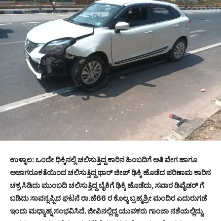
ಉಳ್ಳಾಲ: ಒಂದೇ ಧಿಕ್ಕಿನಲ್ಲಿ ಚಲಿಸುತ್ತಿದ್ದ ಕಾರಿನ ಹಿಂಬದಿಗೆ ಅತಿ ವೇಗ ಹಾಗೂ
ಅಜಾಗರೂಕತೆಯಿಂದ ಚಲಿಸುತ್ತಿದ್ದ ಥಾರ್ ಜೀಪ್ ಢಿಕ್ಕಿ ಹೊಡೆದ ಪರಿಣಾಮ ಕಾರಿನ
ಚಕ್ರ ಸಿಡಿದು ಮುಂಬದಿ ಚಲಿಸುತ್ತಿದ್ದ ಬೈಕಿಗೆ ಢಿಕ್ಕಿ ಹೊಡೆದು, ಸವಾರ ಡಿವೈಡರ್ ಗೆ
ಬಡಿದು ಸಾವನ್ನಪ್ಪಿದ ಘಟನೆ ರಾ.ಹೆ66 ರ ಕೊಲ್ಯ ಬ್ರಹ್ಮಶ್ರೀ ಮಂದಿರ ಎದುರುಗಡೆ
ಇಂದು ಮಧ್ಯಾಹ್ನ ಸಂಭವಿಸಿದೆ. ಜೀಪಿನಲ್ಲಿದ್ದ ಯುವಕರು ಗಾಂಜಾ ನಶೆಯಲ್ಲಿದ್ದು,