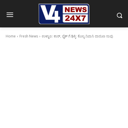
Home
Fresh News
ಉಳ್ಳಾಲ: ಕಾರ್, ಬೈಕ್ ಗೆ ಢಿಕ್ಕಿ: ಕೊಲ್ಯ ನಿವಾಸಿ ದಾರುಣ ಸಾವು