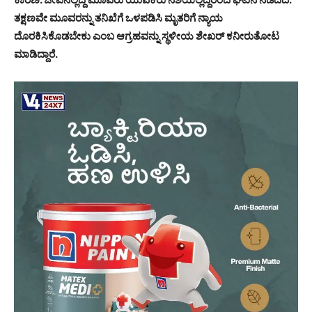
ತಕ್ಷಣವೇ ಮೂವರನ್ನು ತನಿಖೆಗೆ ಒಳಪಡಿಸಿ ಮೃತರಿಗೆ ನ್ಯಾಯ
ದೊರಕಿಸಿಕೊಡಬೇಕು ಎಂಬ ಆಗ್ರಹವನ್ನು ಸ್ಥಳೀಯ ಶೇಖರ್ ಕನೀರುತೋಟ
ಮಾಡಿದ್ದಾರೆ.