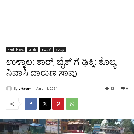
Fresh News
ullala
ಕರಾವಳಿ
ಉಳ್ಳಾಳ
ಉಳ್ಳಾಲ: ಕಾರ್, ಬೈಕ್ ಗೆ ಢಿಕ್ಕಿ: ಕೊಲ್ಯ
ನಿವಾಸಿ ದಾರುಣ ಸಾವು
By
v4team
March 5, 2024
53
0