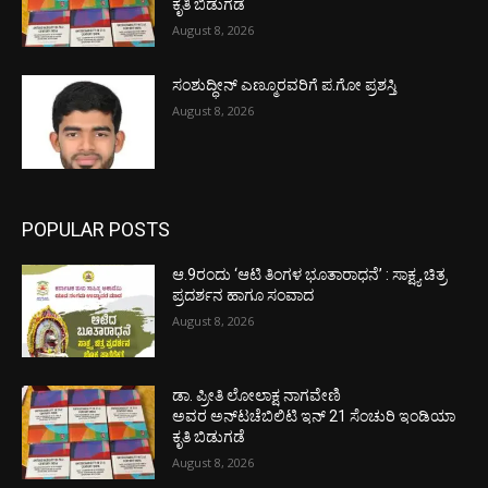
ಕೃತಿ ಬಿಡುಗಡೆ
August 8, 2026
ಸಂಶುದ್ಧೀನ್ ಎಣ್ಮೂರವರಿಗೆ ಪ.ಗೋ ಪ್ರಶಸ್ತಿ
August 8, 2026
POPULAR POSTS
ಆ.9ರಂದು ‘ಆಟಿ ತಿಂಗಳ ಭೂತಾರಾಧನೆ’ : ಸಾಕ್ಷ್ಯ ಚಿತ್ರ
ಪ್ರದರ್ಶನ ಹಾಗೂ ಸಂವಾದ
August 8, 2026
ಡಾ. ಪ್ರೀತಿ ಲೋಲಾಕ್ಷ ನಾಗವೇಣಿ
ಅವರ ಅನ್‌ಟಚೆಬಿಲಿಟಿ ಇನ್ 21 ಸೆಂಚುರಿ ಇಂಡಿಯಾ
ಕೃತಿ ಬಿಡುಗಡೆ
August 8, 2026