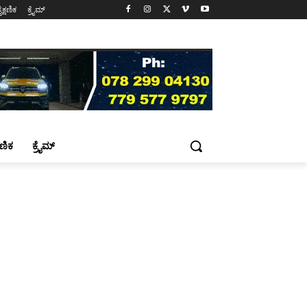
ೈಕ್ಷಣಿಕ
ಕ್ರೈಮ್
್ಷಣಿಕ
ಕ್ರೈಮ್