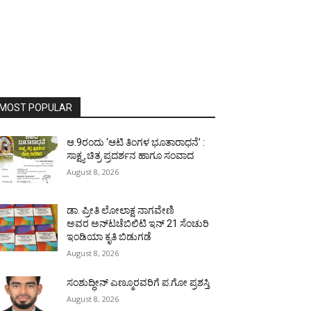
MOST POPULAR
ಆ.9ರಂದು ‘ಆಟಿ ತಿಂಗಳ ಭೂತಾರಾಧನೆ’ :
ಸಾಕ್ಷ್ಯ ಚಿತ್ರ ಪ್ರದರ್ಶನ ಹಾಗೂ ಸಂವಾದ
August 8, 2026
ಡಾ. ಪ್ರೀತಿ ಲೋಲಾಕ್ಷ ನಾಗವೇಣಿ
ಅವರ ಅನ್‌ಟಚೆಬಿಲಿಟಿ ಇನ್ 21 ಸೆಂಚುರಿ
ಇಂಡಿಯಾ ಕೃತಿ ಬಿಡುಗಡೆ
August 8, 2026
ಸಂಶುದ್ಧೀನ್ ಎಣ್ಮೂರವರಿಗೆ ಪ.ಗೋ ಪ್ರಶಸ್ತಿ
August 8, 2026