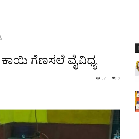
ಯ
ಕಾಯಿ ಗೆಣಸಲೆ ವೈವಿಧ್ಯ
37
0