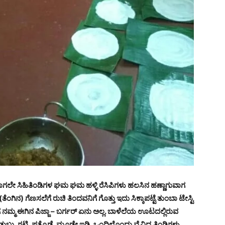
ದಾಗಲೇ ಸಿಹಿತಿಂಡಿಗಳ ಘಮ ಘಮ ಹಳ್ಳಿ ರೆಸಿಪಿಗಳು ಹಲಸಿನ ಹಣ್ಣಾಗುವಾಗ
ಗಿನ) ಗೆಣಸಲೆಗೆ ರುಚಿ ತಿಂದವನಿಗೆ ಗೊತ್ತು ಇದು ಸಿಕ್ಕಾಪಟ್ಟೆ ತುಂಬಾ ಟೇಸ್ಟಿ
 ನಮ್ಮ ಈಗಿನ ಪಿಜ್ಜಾ – ಬರ್ಗರ್ ಏನು ಅಲ್ಲ. ಬಾಳೆಲೆಯ ಊಟದಲ್ಲಿರುವ
ಗಟ್ಟಿ, ಪತ್ರೊಡೆ, ಮೂಡೇ ಇಡ್ಲಿ, ಒಂದಿಲ್ಲೊಂದು ವೈವಿಧ್ಯ ತಿಂಡಿಗಳು