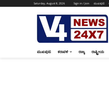
Saturday, August 8, 2026
Sign in / Join
ಮುಖಪುಟ
ಮುಖಪುಟ
ಕರಾವಳಿ
ರಾಜ್ಯ
ರಾಷ್ಟ್ರೀಯ