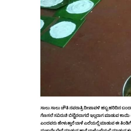
ಸಾಲು ಸಾಲು ಚೌತಿ ನವರಾತ್ರಿ ದೀಪಾವಳಿ ಹಬ್ಬ ಹರಿದಿನ ಬಂ
ಗೆಣಸಲೆ ಸವಿರುಚಿ ಬಿಟ್ಟಿರಲಾಗದೆ ಇಲ್ಲದಾಗ ಮಾಡುವ ಕಾಯಿ (ತೆಂ
ಎಂದವರು ಹೇಳುತ್ತಾರೆ ಬಾಳೆ ಎಲೆಯಲ್ಲಿ ಮಾಡುವ ಈ ತಿಂಡಿಗೆ
ಮಜಾನೇ ಬೇರೆ ಮಾಡುವ ಹಾಗೆ ಬಾಳೆಎಲೆಯಲ್ಲಿ ಮಾಡುವ ಕಡುಬು, 