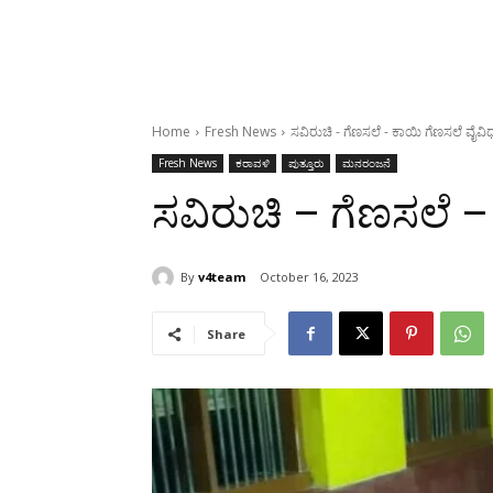
Home
Fresh News
ಸವಿರುಚಿ - ಗೆಣಸಲೆ - ಕಾಯಿ ಗೆಣಸಲೆ ವೈವಿಧ್
Fresh News
ಕರಾವಳಿ
ಪುತ್ತೂರು
ಮನರಂಜನೆ
ಸವಿರುಚಿ – ಗೆಣಸಲೆ – 
By
v4team
October 16, 2023
Share