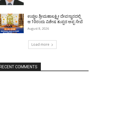
ಉಚ್ಚಿಲ ಶ್ರೀಮಹಾಲಕ್ಷ್ಮೀ ದೇವಸ್ಥಾನದಲ್ಲಿ
ಆ.10ರಂದು ವಿಶೇಷ ತುಪ್ಪದ ಅಪ್ಪ ಸೇವೆ
August 8, 2026
Load more
RECENT COMMENTS