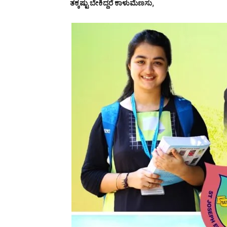
ತಕ್ಕಷ್ಟು ಬೇಕಿದ್ದರೆ ಕಾಳುಮೆಣಸು,