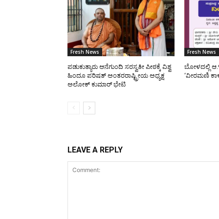
Fresh News
Fresh News
ಪಡುಕುತ್ಯಾರು ಆನೆಗುಂದಿ ಸರಸ್ವತೀ ಪೀಠಕ್ಕೆ ವಿಶ್ವ
ಬೋಳದಲ್ಲಿ ಆ.
ಹಿಂದೂ ಪರಿಷತ್ ಅಂತರರಾಷ್ಟ್ರೀಯ ಅಧ್ಯಕ್ಷ
‘ವೀರಮಣಿ ಕಾ
ಅಲೋಕ್ ಕುಮಾರ್ ಭೇಟಿ
LEAVE A REPLY