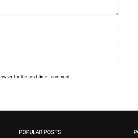
Name:*
Email:*
Website:
rowser for the next time I comment.
POPULAR POSTS
P