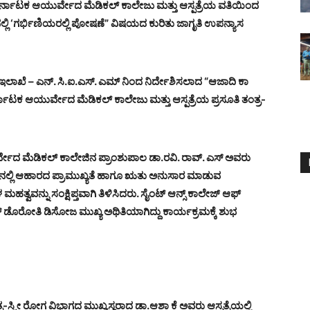
ನಾಟಕ ಆಯುರ್ವೇದ ಮೆಡಿಕಲ್ ಕಾಲೇಜು ಮತ್ತು ಆಸ್ಪತ್ರೆಯ ವತಿಯಿಂದ
್ಲಿ ‘ಗರ್ಭಿಣಿಯರಲ್ಲಿ ಪೋಷಣೆ” ವಿಷಯದ ಕುರಿತು ಜಾಗೃತಿ ಉಪನ್ಯಾಸ
ಖೆ – ಎನ್. ಸಿ.ಐ.ಎಸ್. ಎಮ್ ನಿಂದ ನಿರ್ದೇಶಿಸಲಾದ “ಆಜಾದಿ ಕಾ
 ಆಯುರ್ವೇದ ಮೆಡಿಕಲ್ ಕಾಲೇಜು ಮತ್ತು ಆಸ್ಪತ್ರೆಯ ಪ್ರಸೂತಿ ತಂತ್ರ-
ರ್ವೇದ ಮೆಡಿಕಲ್ ಕಾಲೇಜಿನ ಪ್ರಾಂಶುಪಾಲ ಡಾ.ರವಿ. ರಾವ್. ಎಸ್ ಅವರು
ಟ್ಟಿನಲ್ಲಿ ಆಹಾರದ ಪ್ರಾಮುಖ್ಯತೆ ಹಾಗೂ ಋತು ಅನುಸಾರ ಮಾಡುವ
ಮಹತ್ವವನ್ನು ಸಂಕ್ಷಿಪ್ತವಾಗಿ ತಿಳಿಸಿದರು. ಸೈಂಟ್ ಆನ್ಸ್ ಕಾಲೇಜ್ ಆಫ್
 ಡೊರೋತಿ ಡಿಸೋಜ ಮುಖ್ಯ ಅಥಿತಿಯಾಗಿದ್ದು ಕಾರ್ಯಕ್ರಮಕ್ಕೆ ಶುಭ
್ತ್ರೀ ರೋಗ ವಿಭಾಗದ ಮುಖ್ಯಸ್ಥರಾದ ಡಾ.ಆಶಾ ಕೆ ಅವರು ಆಸ್ಪತ್ರೆಯಲ್ಲಿ