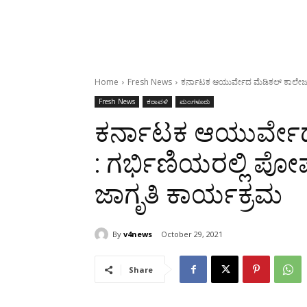
Home
Fresh News
ಕರ್ನಾಟಕ ಆಯುರ್ವೇದ ಮೆಡಿಕಲ್ ಕಾಲೇಜು, ಆ
Fresh News
ಕರಾವಳಿ
ಮಂಗಳೂರು
ಕರ್ನಾಟಕ ಆಯುರ್ವೇದ ಮ
: ಗರ್ಭಿಣಿಯರಲ್ಲಿ ಪ
ಜಾಗೃತಿ ಕಾರ್ಯಕ್ರಮ
By
v4news
October 29, 2021
Share