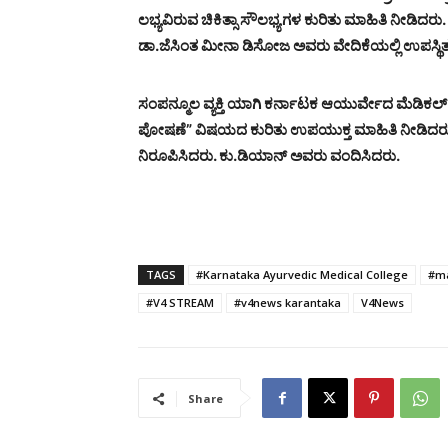
ಲಭ್ಯವಿರುವ ಚಿಕಿತ್ಸಾ ಸೌಲಭ್ಯಗಳ ಕುರಿತು ಮಾಹಿತಿ ನೀಡ
ಡಾ.ಜೆಸಿಂತ ಮೀನಾ ಡಿಸೋಜ ಅವರು ವೇದಿಕೆಯಲ್ಲಿ ಉಪಸ್ಥಿತರ
ಸಂಪನ್ಮೂಲ ವ್ಯಕ್ತಿ ಯಾಗಿ ಕರ್ನಾಟಕ ಆಯುರ್ವೇದ ಮೆಡಿಕಲ್ ಕ
ಪೋಷಣೆ” ವಿಷಯದ ಕುರಿತು ಉಪಯುಕ್ತ ಮಾಹಿತಿ ನೀಡಿದರು . 
ನಿರೂಪಿಸಿದರು. ಕು.ಡಿಯಾನ್ ಅವರು ವಂದಿಸಿದರು.
TAGS
#Karnataka Ayurvedic Medical College
#m
#V4 STREAM
#v4news karantaka
V4News
Share