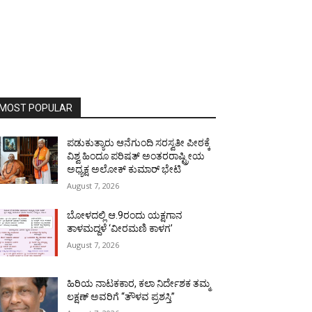
MOST POPULAR
ಪಡುಕುತ್ಯಾರು ಆನೆಗುಂದಿ ಸರಸ್ವತೀ ಪೀಠಕ್ಕೆ
ವಿಶ್ವ ಹಿಂದೂ ಪರಿಷತ್ ಅಂತರರಾಷ್ಟ್ರೀಯ
ಅಧ್ಯಕ್ಷ ಅಲೋಕ್ ಕುಮಾರ್ ಭೇಟಿ
August 7, 2026
ಬೋಳದಲ್ಲಿ ಆ.9ರಂದು ಯಕ್ಷಗಾನ
ತಾಳಮದ್ದಳೆ ‘ವೀರಮಣಿ ಕಾಳಗ’
August 7, 2026
ಹಿರಿಯ ನಾಟಕಕಾರ, ಕಲಾ ನಿರ್ದೇಶಕ ತಮ್ಮ
ಲಕ್ಷಣ್ ಅವರಿಗೆ “ತೌಳವ ಪ್ರಶಸ್ತಿ”