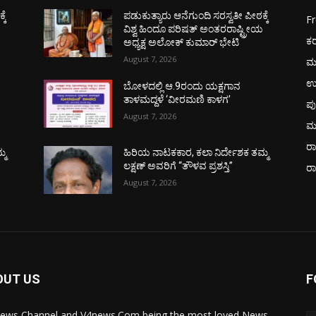
ಕೆ
ಪಡುಕುತ್ಯಾರು ಆನೆಗುಂದಿ ಸರಸ್ವತೀ ಪೀಠಕ್ಕೆ
F
ಯ
ವಿಶ್ವ ಹಿಂದೂ ಪರಿಷತ್ ಅಂತರರಾಷ್ಟ್ರೀಯ
ಕ
ಅಧ್ಯಕ್ಷ ಅಲೋಕ್ ಕುಮಾರ್ ಭೇಟಿ
August 7, 2026
ಮ
ಉ
ಬೋಳದಲ್ಲಿ ಆ.9ರಂದು ಯಕ್ಷಗಾನ
ತಾಳಮದ್ದಳೆ ‘ವೀರಮಣಿ ಕಾಳಗ’
ಪು
August 7, 2026
ಮ
ರಾ
್ಮ
ಹಿರಿಯ ನಾಟಕಕಾರ, ಕಲಾ ನಿರ್ದೇಶಕ ತಮ್ಮ
ಲಕ್ಷಣ್ ಅವರಿಗೆ “ತೌಳವ ಪ್ರಶಸ್ತಿ”
ರ
August 7, 2026
OUT US
F
ews Channel and V4news.Com being the most loved News