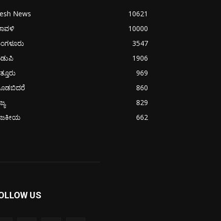
resh News
10621
ರಾವಳಿ
10000
ಂಗಳೂರು
3547
ಡುಪಿ
1906
ತ್ತೂರು
969
ೂಡಬಿದರೆ
860
ಜ್ಯ
829
ಾಜಕೀಯ
662
OLLOW US