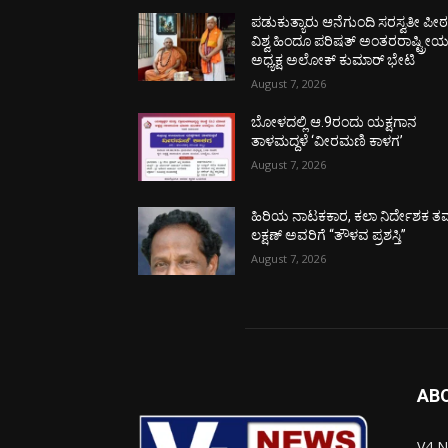
ಪಡುಕುತ್ಯಾರು ಆನೆಗುಂದಿ ಸರಸ್ವತೀ ಪೀಠಕ್
ವಿಶ್ವ ಹಿಂದೂ ಪರಿಷತ್ ಅಂತರರಾಷ್ಟ್ರೀ
ಅಧ್ಯಕ್ಷ ಅಲೋಕ್ ಕುಮಾರ್ ಭೇಟಿ
August 7, 2026
ಬೋಳದಲ್ಲಿ ಆ.9ರಂದು ಯಕ್ಷಗಾನ
ತಾಳಮದ್ದಳೆ ‘ವೀರಮಣಿ ಕಾಳಗ’
August 7, 2026
ಹಿರಿಯ ನಾಟಕಕಾರ, ಕಲಾ ನಿರ್ದೇಶಕ ತಮ
ಲಕ್ಷಣ್ ಅವರಿಗೆ “ತೌಳವ ಪ್ರಶಸ್ತಿ”
August 7, 2026
AB
V4 N