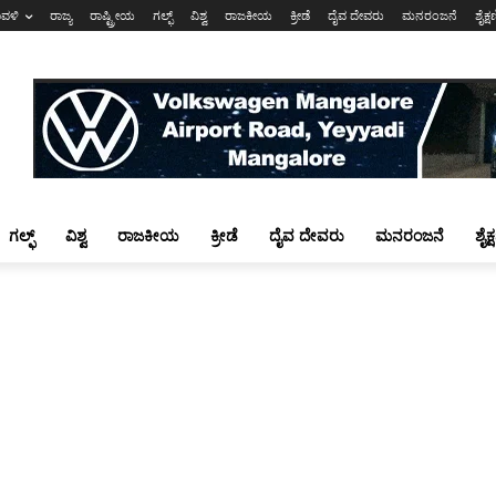
ಾವಳಿ
ರಾಜ್ಯ
ರಾಷ್ಟ್ರೀಯ
ಗಲ್ಫ್
ವಿಶ್ವ
ರಾಜಕೀಯ
ಕ್ರೀಡೆ
ದೈವ ದೇವರು
ಮನರಂಜನೆ
ಶೈಕ್
ಗಲ್ಫ್
ವಿಶ್ವ
ರಾಜಕೀಯ
ಕ್ರೀಡೆ
ದೈವ ದೇವರು
ಮನರಂಜನೆ
ಶೈಕ