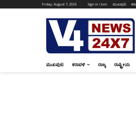
Friday, August 7, 2026
Sign in / Join
ಮುಖಪುಟ
ಕರ
ಮುಖಪುಟ
ಕರಾವಳಿ
ರಾಜ್ಯ
ರಾಷ್ಟ್ರೀಯ