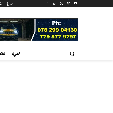
ಷಣಿಕ
ಕ್ರೈಮ್
್ಷಣಿಕ
ಕ್ರೈಮ್