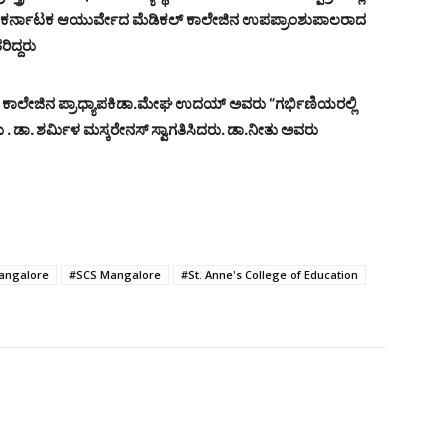
ಿದರು. ಕರ್ನಾಟಕ ಆಯುರ್ವೇದ ಮೆಡಿಕಲ್ ಕಾಲೇಜಿನ ಉಪಪ್ರಾಂಶುಪಾಲರಾದ
ಿದ್ದರು
ಾಲೇಜಿನ ಪ್ರಾಧ್ಯಾಪಕಿ
ಡಾ.ಮೇಘ ಉದಯ್ ಅವರು “ಗರ್ಭಿಣಿಯರಲ್ಲಿ
ಡಾ. ಶರ್ಮಿಳ ಮಸ್ಕರೇನಸ್ ಸ್ವಾಗತಿಸಿದರು. ಡಾ.ನೀತು ಅವರು
angalore
#SCS Mangalore
#St. Anne's College of Education