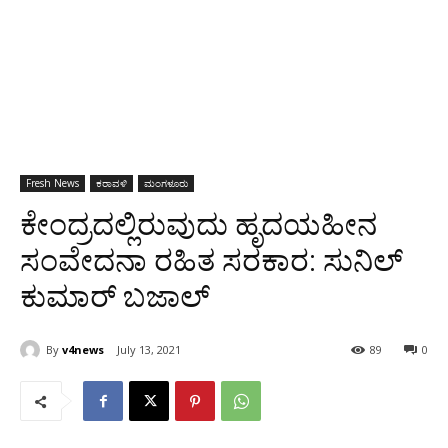
Fresh News
ಕರಾವಳಿ
ಮಂಗಳೂರು
ಕೇಂದ್ರದಲ್ಲಿರುವುದು ಹೃದಯಹೀನ
ಸಂವೇದನಾ ರಹಿತ ಸರಕಾರ: ಸುನಿಲ್
ಕುಮಾರ್ ಬಜಾಲ್
By
v4news
July 13, 2021
89
0