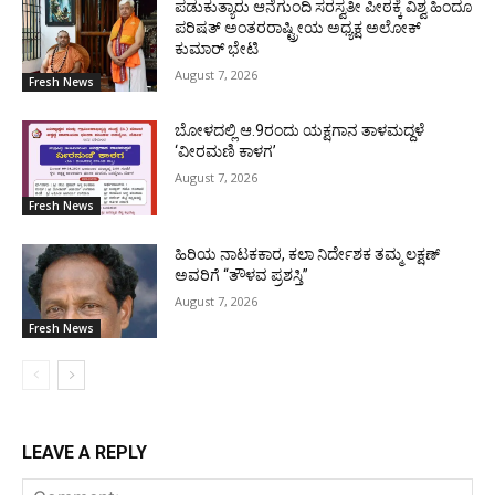
ಪಡುಕುತ್ಯಾರು ಆನೆಗುಂದಿ ಸರಸ್ವತೀ ಪೀಠಕ್ಕೆ ವಿಶ್ವ ಹಿಂದೂ
ಪರಿಷತ್ ಅಂತರರಾಷ್ಟ್ರೀಯ ಅಧ್ಯಕ್ಷ ಅಲೋಕ್
ಕುಮಾರ್ ಭೇಟಿ
August 7, 2026
Fresh News
ಬೋಳದಲ್ಲಿ ಆ.9ರಂದು ಯಕ್ಷಗಾನ ತಾಳಮದ್ದಳೆ
‘ವೀರಮಣಿ ಕಾಳಗ’
August 7, 2026
Fresh News
ಹಿರಿಯ ನಾಟಕಕಾರ, ಕಲಾ ನಿರ್ದೇಶಕ ತಮ್ಮ ಲಕ್ಷಣ್
ಅವರಿಗೆ “ತೌಳವ ಪ್ರಶಸ್ತಿ”
August 7, 2026
Fresh News
LEAVE A REPLY