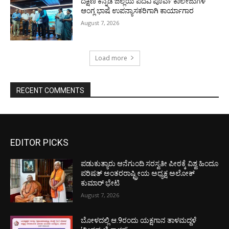
ದಕ್ಷಿಣ ಕನ್ನಡ ಜಿಲ್ಲೆಯ ಪದವಿ ಪೂರ್ವ ಕಾಲೇಜುಗಳ
ಆಂಗ್ಲ ಭಾಷೆ ಉಪನ್ಯಾಸಕರಿಗಾಗಿ ಕಾರ್ಯಾಗಾರ
August 7, 2026
Load more
RECENT COMMENTS
EDITOR PICKS
ಪಡುಕುತ್ಯಾರು ಆನೆಗುಂದಿ ಸರಸ್ವತೀ ಪೀಠಕ್ಕೆ ವಿಶ್ವ ಹಿಂದೂ
ಪರಿಷತ್ ಅಂತರರಾಷ್ಟ್ರೀಯ ಅಧ್ಯಕ್ಷ ಅಲೋಕ್
ಕುಮಾರ್ ಭೇಟಿ
August 7, 2026
ಬೋಳದಲ್ಲಿ ಆ.9ರಂದು ಯಕ್ಷಗಾನ ತಾಳಮದ್ದಳೆ