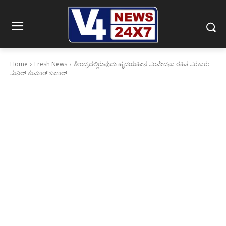
Home
Fresh News
ಕೇಂದ್ರದಲ್ಲಿರುವುದು ಹೃದಯಹೀನ ಸಂವೇದನಾ ರಹಿತ ಸರಕಾರ:
ಸುನಿಲ್ ಕುಮಾರ್ ಬಜಾಲ್