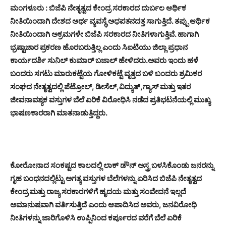
ಮಂಗಳೂರು : ಬಿಜೆಪಿ ನೇತೃತ್ವದ ಕೇಂದ್ರ ಸರಕಾರದ ದುರ್ಬಲ ಆರ್ಥಿಕ
ನೀತಿಯಿಂದಾಗಿ ದೇಶದ ಅರ್ಥ ವ್ಯವಸ್ಥೆ ಅಧಪತನದತ್ತ ಸಾಗುತ್ತಿದೆ. ತಪ್ಪು ಆರ್ಥಿಕ
ನೀತಿಯಿಂದಾಗಿ ಅಕ್ರಮಗಳೇ ಬಿಜೆಪಿ ಸರಕಾರದ ನೀತಿಗಳಾಗುತ್ತಿವೆ. ಹಾಗಾಗಿ
ಭ್ರಷ್ಟಾಚಾರ ಪ್ರಕರಣ ಹೊರಬರುತ್ತಿಲ್ಲ ಎಂದು ಸಿಐಟಿಯು ಜಿಲ್ಲಾ ಪ್ರಧಾನ
ಕಾರ್ಯದರ್ಶಿ ಸುನಿಲ್ ಕುಮಾರ್ ಬಜಾಲ್ ಹೇಳಿದರು.
ಅವರು ಇಂದು ಹಳೆ
ಬಂದರು ಸಗಟು ಮಾರುಕಟ್ಟೆಯ ಗೋಳಿಕಟ್ಟೆ ವೃತ್ತದ ಬಳಿ ಬಂದರು ಶ್ರಮಿಕರ
ಸಂಘದ ನೇತೃತ್ವದಲ್ಲಿ ಪೆಟ್ರೋಲ್, ಡೀಸೆಲ್,ವಿದ್ಯುತ್,ಗ್ಯಾಸ್ ಮತ್ತು ಇತರ
ಜೀವನಾವಶ್ಯಕ ವಸ್ತುಗಳ ಬೆಲೆ ಏರಿಕೆ ವಿರೋಧಿಸಿ ನಡೆದ ಪ್ರತಿಭಟನೆಯಲ್ಲಿ ಮುಖ್ಯ
ಭಾಷಣಕಾರರಾಗಿ ಮಾತನಾಡುತ್ತಿದ್ದರು.
ಕೋರೋನಾದ ಸಂಕಷ್ಟದ ಕಾಲದಲ್ಲಿ ಲಾಕ್ ಡೌನ್ ಅಸ್ತ್ರ ಬಳಸಿಕೊಂಡು ಜನರನ್ನು
ಗೃಹ ಬಂಧನದಲ್ಲಿಟ್ಟು ಅಗತ್ಯ ವಸ್ತುಗಳ ಬೆಲೆಗಳನ್ನು ಏರಿಸಿದ ಬಿಜೆಪಿ ನೇತೃತ್ವದ
ಕೇಂದ್ರ ಮತ್ತು ರಾಜ್ಯ ಸರಕಾರಗಳಿಗೆ ಹೃದಯ ಮತ್ತು ಸಂವೇದನೆ ಇಲ್ಲದೆ
ಅಮಾನುಷವಾಗಿ ವರ್ತಿಸುತ್ತಿದೆ ಎಂದು ಆಪಾದಿಸಿದ ಅವರು, ಜನವಿರೋಧಿ
ನೀತಿಗಳನ್ನು ಜಾರಿಗೊಳಿಸಿ ಉಪ್ಪಿನಿಂದ ಕರ್ಪೂರದ ವರೆಗೆ ಬೆಲೆ ಏರಿಕೆ