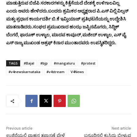
ಮಾಡುತ್ತಿರುವ ಬಿಜೆಪಿ ಸರಕಾರಗಳನ್ನು ಕಿತ್ತೆಸೆಯದೆ ದೇಶಕ್ಕೆ ಉಳಿಗಾಲವಿಲ್ಲ
ಎಂದು ಅವರು ಹೇಳಿದರು.
ಬಂದರು ಶ್ರಮಿಕರ ಅಧ್ಯಕ್ಷರಾದ ಪಿ.ಎಸ್ ವಿಲ್ಲಿ ವಿಲ್ಸನ್
ಮತ್ತು ಪ್ರಧಾನ ಕಾರ್ಯದರ್ಶಿ ಬಿ.ಕೆ ಇಮ್ತಿಯಾಜ್ ಪ್ರತಿಭಟನೆಯನ್ನು ಉದ್ದೇಶಿಸಿ
ಮಾತನಾಡಿದರು.ಸಂಘದ ಪ್ರಮುಖರಾದ ಹಂಝ ಜಪ್ಪಿನಮೊಗರು, ಸಿದ್ದಿಕ್
ಬೆಂಗರೆ, ಫಾರೂಕ್ ಉಳ್ಳಾಲ, ಮಾದವ ಕಾವೂರ್,ಮಜೀದ್ ಉಳ್ಳಾಲ, ಎಸ್ ವೈ
ಎಸ್ ರಾಜ್ಯ ಮುಖಂಡ ಅಶ್ರಫ್ ಕಿನಾರ ಮುಂತಾದವರು ಉಪಸ್ಥಿತರಿದ್ದರು.
TAGS
#Bajal
#bjp
#mangaluru
#protest
#v4newskarnataka
#v4stream
V4News
Previous article
Next article
ಉಜಿರೆಯಲ್ಲಿ ವಾಹನ ತಪಾಸಣೆ ವೇಳೆ
ಬನ್ನೂರಿನಲ್ಲಿ ಕುಸಿದು ಬೀಳುವ