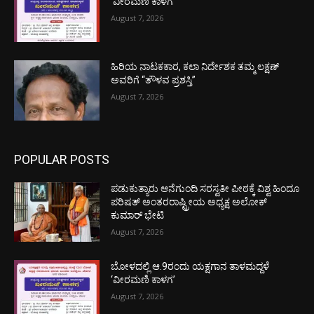
‘ವೀರಮಣಿ ಕಾಳಗ’
August 7, 2026
ಹಿರಿಯ ನಾಟಕಕಾರ, ಕಲಾ ನಿರ್ದೇಶಕ ತಮ್ಮ ಲಕ್ಷಣ್
ಅವರಿಗೆ “ತೌಳವ ಪ್ರಶಸ್ತಿ”
August 7, 2026
POPULAR POSTS
ಪಡುಕುತ್ಯಾರು ಆನೆಗುಂದಿ ಸರಸ್ವತೀ ಪೀಠಕ್ಕೆ ವಿಶ್ವ ಹಿಂದೂ
ಪರಿಷತ್ ಅಂತರರಾಷ್ಟ್ರೀಯ ಅಧ್ಯಕ್ಷ ಅಲೋಕ್
ಕುಮಾರ್ ಭೇಟಿ
August 7, 2026
ಬೋಳದಲ್ಲಿ ಆ.9ರಂದು ಯಕ್ಷಗಾನ ತಾಳಮದ್ದಳೆ
‘ವೀರಮಣಿ ಕಾಳಗ’
August 7, 2026