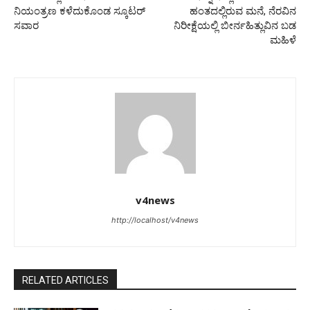
ನಿಯಂತ್ರಣ ಕಳೆದುಕೊಂಡ ಸ್ಕೂಟರ್
ಹಂತದಲ್ಲಿರುವ ಮನೆ, ನೆರವಿನ
ಸವಾರ
ನಿರೀಕ್ಷೆಯಲ್ಲಿ ಬೀರ್ನಹಿತ್ಲುವಿನ ಬಡ
ಮಹಿಳೆ
v4news
http://localhost/v4news
RELATED ARTICLES