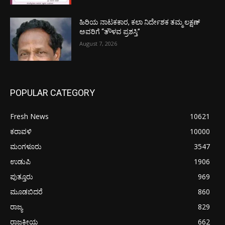
ಹಿರಿಯ ನಾಟಕಕಾರ, ಕಲಾ ನಿರ್ದೇಶಕ ತಮ್ಮ ಲಕ್ಷಣ್
ಅವರಿಗೆ “ತೌಳವ ಪ್ರಶಸ್ತಿ”
August 7, 2026
POPULAR CATEGORY
Fresh News
10621
ಕರಾವಳಿ
10000
ಮಂಗಳೂರು
3547
ಉಡುಪಿ
1906
ಪುತ್ತೂರು
969
ಮೂಡಬಿದರೆ
860
ರಾಜ್ಯ
829
ರಾಜಕೀಯ
662