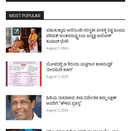
MOST POPULAR
ಪಡುಕುತ್ಯಾರು ಆನೆಗುಂದಿ ಸರಸ್ವತೀ ಪೀಠಕ್ಕೆ ವಿಶ್ವ ಹಿಂದೂ
ಪರಿಷತ್ ಅಂತರರಾಷ್ಟ್ರೀಯ ಅಧ್ಯಕ್ಷ ಅಲೋಕ್
ಕುಮಾರ್ ಭೇಟಿ
August 7, 2026
ಬೋಳದಲ್ಲಿ ಆ.9ರಂದು ಯಕ್ಷಗಾನ ತಾಳಮದ್ದಳೆ
‘ವೀರಮಣಿ ಕಾಳಗ’
August 7, 2026
ಹಿರಿಯ ನಾಟಕಕಾರ, ಕಲಾ ನಿರ್ದೇಶಕ ತಮ್ಮ ಲಕ್ಷಣ್
ಅವರಿಗೆ “ತೌಳವ ಪ್ರಶಸ್ತಿ”
August 7, 2026