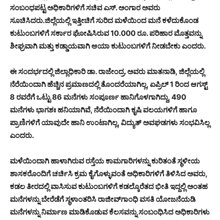
ಸಂಬಂಧಪಟ್ಟ ಅಧಿಕಾರಿಗಳಿಗೆ ಸಚಿವ ಎಸ್. ಅಂಗಾರ ಅವರು
ಸೂಚಿಸಿದರು.
ಜಿಲ್ಲೆಯಲ್ಲಿ ಇತ್ತೀಚಿಗೆ ಸುರಿದ ಮಳೆಯಿಂದ ಮನೆ ಕಳೆದುಕೊಂಡ
ಕುಟುಂಬಗಳಿಗೆ ಸರ್ಕಾರ ಘೋಷಿಸಿರುವ 10.000 ರೂ. ಪರಿಹಾರ ಮೊತ್ತವನ್ನು
ಶೀಘ್ರವಾಗಿ ಮತ್ತು ಕಡ್ಡಾಯವಾಗಿ ಆಯಾ ಕುಟುಂಬಗಳಿಗೆ ನೀಡಬೇಕು ಎಂದರು.
ಈ ಸಂದರ್ಭದಲ್ಲಿ ಜಿಲ್ಲಾಧಿಕಾರಿ ಡಾ. ರಾಜೇಂದ್ರ. ಅವರು ಮಾತನಾಡಿ, ಜಿಲ್ಲೆಯಲ್ಲಿ
ನೆರೆಯಿಂದಾಗಿ ಹೆಚ್ಚಿನ ಪ್ರಮಾಣದಲ್ಲಿ ತೊಂದರೆಯಾಗಿಲ್ಲ, ಏಪ್ರಿಲ್ 1 ರಿಂದ ಆಗಸ್ಟ್
8 ರವರೆಗೆ ಒಟ್ಟು 86 ಮನೆಗಳು ಸಂಪೂರ್ಣ ಹಾನಿಗೊಳಗಾಗಿದ್ದು, 490
ಮನೆಗಳು ಭಾಗಶಃ ಹನಿಯಾಗಿವೆ, ನೆರೆಯಿಂದಾಗಿ ಕೃಷಿ ವಲಯಗಳಿಗೆ ಹಾಗೂ
ಪ್ರಾಣಿಗಳಿಗೆ ಯಾವುದೇ ಹಾನಿ ಉಂಟಾಗಿಲ್ಲ, ವಿದ್ಯುತ್ ಅವಘಡಗಳು ಸಂಭವಿಸಿಲ್ಲ
ಎಂದರು.
ಮಳೆಯಿಂದಾಗಿ ಹಾಳಾಗಿರುವ ರಸ್ತೆಯ ಕಾಮಗಾರಿಗಳನ್ನು ಕುರಿತಂತೆ ಸ್ಥಳೀಯ
ಶಾಸಕರೊಂದಿಗೆ ಚರ್ಚಿಸಿ ಕ್ರಮ ಕೈಗೊಳ್ಳುವಂತೆ ಅಧಿಕಾರಿಗಳಿಗೆ ತಿಳಿಸಿದ ಅವರು,
ಕಡಲ ತೀರದಲ್ಲಿ ವಾಸಿಸುವ ಕುಟುಂಬಗಳಿಗೆ ಕಡಲ್ಕೊರೆತದ ಭೀತಿ ಇದ್ದಲ್ಲಿ ಅಂತಹ
ಮನೆಗಳನ್ನು ಬೇರೆಡೆಗೆ ಸ್ಥಳಾಂತರಿಸಿ ರಾಜೀವ್‍ಗಾಂಧಿ ವಸತಿ ಯೋಜನೆಯಡಿ
ಮನೆಗಳನ್ನು ನಿರ್ಮಾಣ ಮಾಡಿಕೊಡುವ ಕೆಲಸವನ್ನು ಸಂಬಂಧಿಸಿದ ಅಧಿಕಾರಿಗಳು