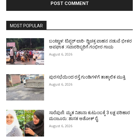
MOST POPULAR
ಬಂಟ್ವಾಳ: ಟಿಪ್ಪರ್ ಲಾರಿ- ದ್ವಿಚಕ್ರ ವಾಹನ ನಡುವೆ ಭೀಕರ
ಅಪಘಾತ :ಸವಾರರಿಬ್ಬರಿಗೆ ಗಂಭೀರ ಗಾಯ
August 6, 2026
ಪುರಸಭೆಯಿಂದ ರಸ್ತೆ ಗುಂಡಿಗಳಿಗೆ ತಾತ್ಕಾಲಿಕ ಮುಕ್ತಿ
August 6, 2026
ಸಾರೆಪುಣಿ: ಮೃತ ನಿಶಾನಾ ಕುಟುಂಬಕ್ಕೆ 3 ಲಕ್ಷ ಪರಿಹಾರ
ಮಂಜೂರು: ಶಾಸಕ ಅಶೋಕ್ ರೈ
August 6, 2026