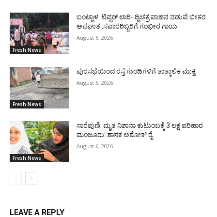
ಬಂಟ್ವಾಳ: ಟಿಪ್ಪರ್ ಲಾರಿ- ದ್ವಿಚಕ್ರ ವಾಹನ ನಡುವೆ ಭೀಕರ
ಅಪಘಾತ :ಸವಾರರಿಬ್ಬರಿಗೆ ಗಂಭೀರ ಗಾಯ
August 6, 2026
Fresh News
ಪುರಸಭೆಯಿಂದ ರಸ್ತೆ ಗುಂಡಿಗಳಿಗೆ ತಾತ್ಕಾಲಿಕ ಮುಕ್ತಿ
August 6, 2026
Fresh News
ಸಾರೆಪುಣಿ: ಮೃತ ನಿಶಾನಾ ಕುಟುಂಬಕ್ಕೆ 3 ಲಕ್ಷ ಪರಿಹಾರ
ಮಂಜೂರು: ಶಾಸಕ ಅಶೋಕ್ ರೈ
August 6, 2026
Fresh News
LEAVE A REPLY