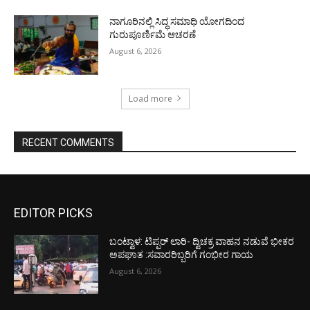
ನಾಗೂರಿನಲ್ಲಿ ಸಿದ್ಧ ಸಮಾಧಿ ಯೋಗದಿಂದ
ಗುರುಪೂರ್ಣಿಮೆ ಆಚರಣೆ
August 6, 2026
Load more
RECENT COMMENTS
EDITOR PICKS
ಬಂಟ್ವಾಳ: ಟಿಪ್ಪರ್ ಲಾರಿ- ದ್ವಿಚಕ್ರ ವಾಹನ ನಡುವೆ ಭೀಕರ
ಅಪಘಾತ :ಸವಾರರಿಬ್ಬರಿಗೆ ಗಂಭೀರ ಗಾಯ
August 6, 2026