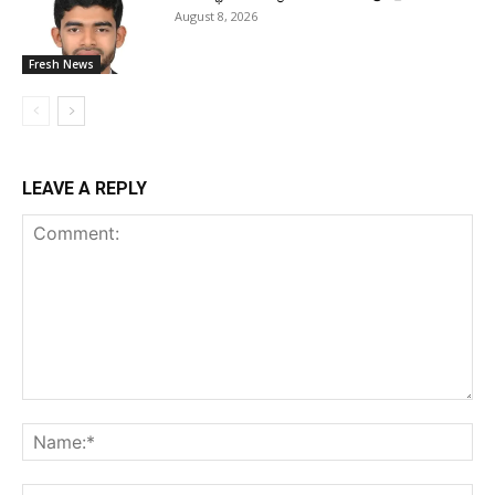
August 8, 2026
Fresh News
LEAVE A REPLY
Comment:
Na
Ema