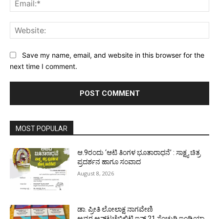
Web
Save my name, email, and website in this browser for the
next time I comment.
MOST POPULAR
ಆ.9ರಂದು ‘ಆಟಿ ತಿಂಗಳ ಭೂತಾರಾಧನೆ’ : ಸಾಕ್ಷ್ಯ ಚಿತ್ರ
ಪ್ರದರ್ಶನ ಹಾಗೂ ಸಂವಾದ
August 8, 2026
ಡಾ. ಪ್ರೀತಿ ಲೋಲಾಕ್ಷ ನಾಗವೇಣಿ
ಅವರ ಅನ್‌ಟಚೆಬಿಲಿಟಿ ಇನ್ 21 ಸೆಂಚುರಿ ಇಂಡಿಯಾ