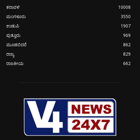
ಕರಾವಳಿ
10008
ಮಂಗಳೂರು
3550
ಉಡುಪಿ
1907
ಪುತ್ತೂರು
969
ಮೂಡಬಿದರೆ
862
ರಾಜ್ಯ
829
ರಾಜಕೀಯ
662