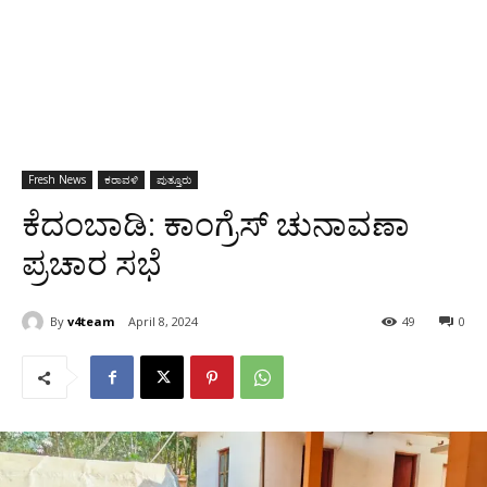
Fresh News
ಕರಾವಳಿ
ಪುತ್ತೂರು
ಕೆದಂಬಾಡಿ: ಕಾಂಗ್ರೆಸ್ ಚುನಾವಣಾ
ಪ್ರಚಾರ ಸಭೆ
By
v4team
April 8, 2024
49
0