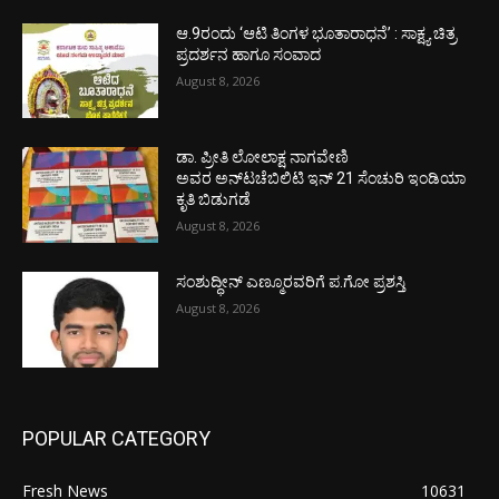
ಆ.9ರಂದು ‘ಆಟಿ ತಿಂಗಳ ಭೂತಾರಾಧನೆ’ : ಸಾಕ್ಷ್ಯ ಚಿತ್ರ
ಪ್ರದರ್ಶನ ಹಾಗೂ ಸಂವಾದ
August 8, 2026
ಡಾ. ಪ್ರೀತಿ ಲೋಲಾಕ್ಷ ನಾಗವೇಣಿ
ಅವರ ಅನ್‌ಟಚೆಬಿಲಿಟಿ ಇನ್ 21 ಸೆಂಚುರಿ ಇಂಡಿಯಾ
ಕೃತಿ ಬಿಡುಗಡೆ
August 8, 2026
ಸಂಶುದ್ಧೀನ್ ಎಣ್ಮೂರವರಿಗೆ ಪ.ಗೋ ಪ್ರಶಸ್ತಿ
August 8, 2026
POPULAR CATEGORY
Fresh News
10631