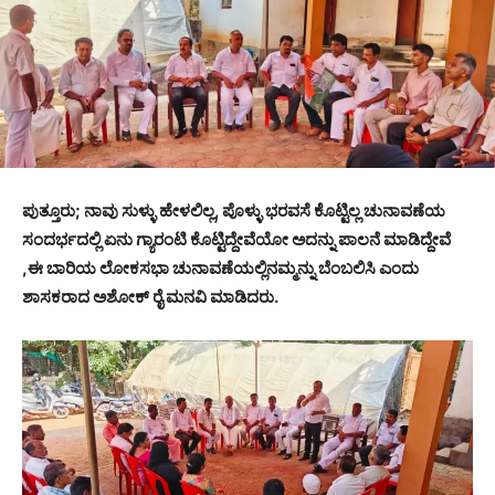
ಪುತ್ತೂರು; ನಾವು ಸುಳ್ಳು ಹೇಳಲಿಲ್ಲ, ಪೊಳ್ಳು ಭರವಸೆ ಕೊಟ್ಟಿಲ್ಲ ಚುನಾವಣೆಯ
ಸಂದರ್ಭದಲ್ಲಿ ಏನು ಗ್ಯಾರಂಟಿ ಕೊಟ್ಟಿದ್ದೇವೆಯೋ ಅದನ್ನು ಪಾಲನೆ ಮಾಡಿದ್ದೇವೆ
,ಈ ಬಾರಿಯ ಲೋಕಸಭಾ ಚುನಾವಣೆಯಲ್ಲಿ‌ನಮ್ಮನ್ನು ಬೆಂಬಲಿಸಿ‌ ಎಂದು
ಶಾಸಕರಾದ ಅಶೋಕ್ ರೈ ಮನವಿ ಮಾಡಿದರು.