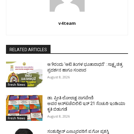
v4team
RELATED ARTICLES
ಆ.9ರಂದು ‘ಆಟಿ ತಿಂಗಳ ಭೂತಾರಾಧನೆ’ : ಸಾಕ್ಷ್ಯ ಚಿತ್ರ
ಪ್ರದರ್ಶನ ಹಾಗೂ ಸಂವಾದ
August 8, 2026
Fresh News
ಡಾ. ಪ್ರೀತಿ ಲೋಲಾಕ್ಷ ನಾಗವೇಣಿ
ಅವರ ಅನ್‌ಟಚೆಬಿಲಿಟಿ ಇನ್ 21 ಸೆಂಚುರಿ ಇಂಡಿಯಾ
ಕೃತಿ ಬಿಡುಗಡೆ
August 8, 2026
Fresh News
ಸಂಶುದ್ಧೀನ್ ಎಣ್ಮೂರವರಿಗೆ ಪ.ಗೋ ಪ್ರಶಸ್ತಿ