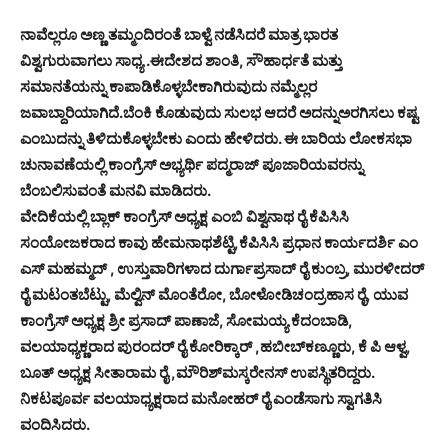
ನಾವೆಲ್ಲರೂ ಅಣ್ಣ ತಮ್ಮಂದಿರಂತೆ ಬಾಳ್ವೆ ನಡೆಸಿದರೆ ಮಾತ್ರ ಭಾರತ
ವಿಶ್ವಗುರುವಾಗಲು ಸಾಧ್ಯ .‌ಈ‌ದೇಶದ ಶಾಂತಿ, ಸೌಹಾರ್ಧತೆ ಮತ್ತು
ಸಮಾನತೆಯನ್ನು ಕಾಪಾಡಿಕೊಳ್ಳಬೇಕಾಗಿರುವುದು ನಮ್ಮೆಲ್ಲರ
ಜವಾಬ್ದಾರಿಯಾಗಿದೆ.‌ಬೆಂಕಿ ಕೊಡುವುದು ಸುಲಭ ಆದರೆ ಅದನ್ನುಅರಗಿಸಲು ಕಷ್ಟ
ಎಂಬುದನ್ನು ತಿಳಿದುಕೊಳ್ಳಬೇಕು‌ ಎಂದು ಹೇಳಿದರು. ಈ ಬಾರಿಯ ಲೋಕಸಭಾ
ಚುನಾವಣೆಯಲ್ಲಿ ಕಾಂಗ್ರೆಸ್ ಅಭ್ಯರ್ಥಿ ಪದ್ಮರಾಜ್ ಪೂಜಾರಿಯವರನ್ನು
ಬೆಂಬಲಿಸುವಂತೆ ಮನವಿ‌ ಮಾಡಿದರು.
ವೇದಿಕೆಯಲ್ಲಿ ಬ್ಲಾಕ್ ಕಾಂಗ್ರೆಸ್ ಅಧ್ಯಕ್ಷ ಎಂ‌ಬಿ ವಿಶ್ವನಾಥ ರೈ ಕೆಪಿಸಿಸಿ
ಸಂಯೋಜಕರಾದ ಕಾವು ಹೇಮನಾಥ‌ಶೆಟ್ಟಿ,ಕೆಪಿಸಿಸಿ ಪ್ರಧಾನ ಕಾರ್ಯದರ್ಶಿ ಎಂ
ಎಸ್ ಮಹಮ್ಮದ್ , ಉಸ್ತುವಾರಿಗಳಾದ ದುರ್ಗಾಪ್ರಸಾದ್ ರೈ ಕುಂಬ್ರ, ಮುರಳೀದರ್
ರೈ ಮಟಂತಬೆಟ್ಟು, ಮೆಲ್ವಿನ್ ಮೊಂತೆರೋ, ಬೋಳೋಡಿ‌ಚಂದ್ರಹಾಸ ರೈ, ಯುವ
ಕಾಂಗ್ರೆಸ್ ಅಧ್ಯಕ್ಷ ಶ್ರೀ ಪ್ರಸಾದ್ ಪಾಣಾಜೆ, ಸೋಮಯ್ಯ ಕೆದಂಬಾಡಿ,
ವಲಯಾಧ್ಯಕ್ಣರಾದ ಪುರಂದರ್ ರೈ ಕೋರಿಕ್ಕಾರ್ ,ಹಬೀಬ್‌ಕಣ್ಣೂರು, ಕೆ ಪಿ ಆಳ್ವ,
ಬೂತ್ ಅಧ್ಯಕ್ಷ ಸೀತಾರಾಮ ರೈ ,ಮೌರಿಶ್‌ಮಸ್ಕರೇನಸ್ ಉಪಸ್ಥಿತರಿದ್ದರು.
ನಿಕಟಪೂರ್ವ ವಲಯಾಧ್ಯಕ್ಷರಾದ ಮನೋಹರ್ ರೈ ಎಂಡೆಸಾಗು ಸ್ವಾಗತಿಸಿ
ವಂದಿಸಿದರು.