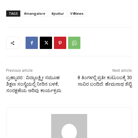
TAGS
#mangalore
#puttur
V4News
Previous article
Next article
ಬ್ರಹ್ಮಾವರ : ವಿದ್ಯಾಲಕ್ಷ್ಮೀ ಸಮೂಹ
8 ತಿಂಗಳಲ್ಲಿ ಪ್ರತೀ ಕುಟುಂಬಕ್ಕೆ 30
ಶಿಕ್ಷಣ ಸಂಸ್ಥೆಯಲ್ಲಿ ನೀರಿನ ಬಳಕೆ,
ಸಾವಿರ ಬಂದಿದೆ: ಹೇಮನಾಥ ಶೆಟ್ಟಿ
ಸಂರಕ್ಷಣೆಯ ಅರಿವು ಕಾರ್ಯಕ್ರಮ