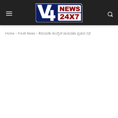
Home
Fresh News
ಕೆದಂಬಾಡಿ: ಕಾಂಗ್ರೆಸ್ ಚುನಾವಣಾ ಪ್ರಚಾರ ಸಭೆ