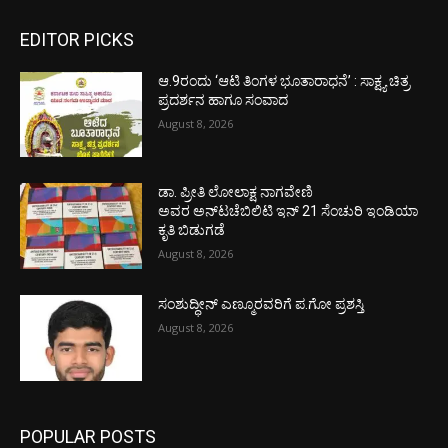
EDITOR PICKS
ಆ.9ರಂದು ‘ಆಟಿ ತಿಂಗಳ ಭೂತಾರಾಧನೆ’ : ಸಾಕ್ಷ್ಯ ಚಿತ್ರ
ಪ್ರದರ್ಶನ ಹಾಗೂ ಸಂವಾದ
August 8, 2026
ಡಾ. ಪ್ರೀತಿ ಲೋಲಾಕ್ಷ ನಾಗವೇಣಿ
ಅವರ ಅನ್‌ಟಚೆಬಿಲಿಟಿ ಇನ್ 21 ಸೆಂಚುರಿ ಇಂಡಿಯಾ
ಕೃತಿ ಬಿಡುಗಡೆ
August 8, 2026
ಸಂಶುದ್ಧೀನ್ ಎಣ್ಮೂರವರಿಗೆ ಪ.ಗೋ ಪ್ರಶಸ್ತಿ
August 8, 2026
POPULAR POSTS