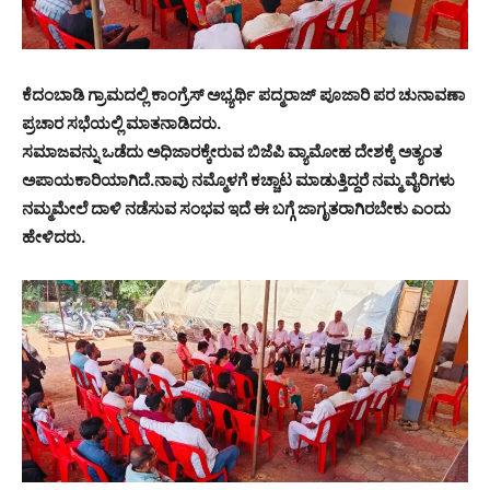
ಕೆದಂಬಾಡಿ ಗ್ರಾಮದಲ್ಲಿ ಕಾಂಗ್ರೆಸ್ ಅಭ್ಯರ್ಥಿ ಪದ್ಮರಾಜ್ ಪೂಜಾರಿ ಪರ ಚುನಾವಣಾ
ಪ್ರಚಾರ ಸಭೆಯಲ್ಲಿ ಮಾತನಾಡಿದರು.
ಸಮಾಜವನ್ನು ಒಡೆದು ಅಧಿಜಾರಕ್ಕೇರುವ ಬಿಜೆಪಿ ವ್ಯಾಮೋಹ ದೇಶಕ್ಕೆ ಅತ್ಯಂತ
ಅಪಾಯಕಾರಿಯಾಗಿದೆ.‌ನಾವು ನಮ್ಮೊಳಗೆ ಕಚ್ಚಾಟ ಮಾಡುತ್ತಿದ್ದರೆ ನಮ್ಮ ವೈರಿಗಳು
ನಮ್ಮ‌ಮೇಲೆ ದಾಳಿ ನಡೆಸುವ ಸಂಭವ ಇದೆ ಈ ಬಗ್ಗೆ ಜಾಗೃತರಾಗಿರಬೇಕು ಎಂದು
ಹೇಳಿದರು.