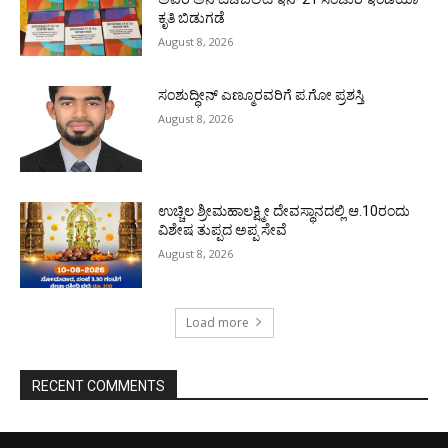
ಕೃತಿ ಬಿಡುಗಡೆ
August 8, 2026
ಸಂಶುದ್ಧೀನ್ ಎಣ್ಮೂರವರಿಗೆ ಪ.ಗೋ ಪ್ರಶಸ್ತಿ
August 8, 2026
ಉಚ್ಚಿಲ ಶ್ರೀಮಹಾಲಕ್ಷ್ಮೀ ದೇವಸ್ಥಾನದಲ್ಲಿ ಆ.10ರಂದು
ವಿಶೇಷ ತುಪ್ಪದ ಅಪ್ಪ ಸೇವೆ
August 8, 2026
Load more
RECENT COMMENTS