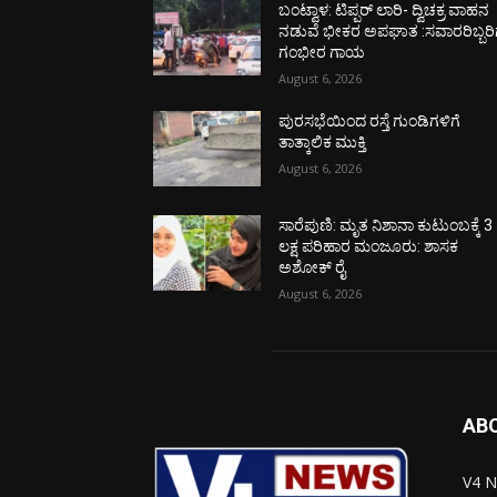
ಬಂಟ್ವಾಳ: ಟಿಪ್ಪರ್ ಲಾರಿ- ದ್ವಿಚಕ್ರ ವಾಹನ
ನಡುವೆ ಭೀಕರ ಅಪಘಾತ :ಸವಾರರಿಬ್ಬರಿ
ಗಂಭೀರ ಗಾಯ
August 6, 2026
ಪುರಸಭೆಯಿಂದ ರಸ್ತೆ ಗುಂಡಿಗಳಿಗೆ
ತಾತ್ಕಾಲಿಕ ಮುಕ್ತಿ
August 6, 2026
ಸಾರೆಪುಣಿ: ಮೃತ ನಿಶಾನಾ ಕುಟುಂಬಕ್ಕೆ 3
ಲಕ್ಷ ಪರಿಹಾರ ಮಂಜೂರು: ಶಾಸಕ
ಅಶೋಕ್ ರೈ
August 6, 2026
AB
V4 N