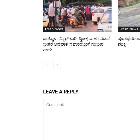
Fresh News
Fresh News
ಬಂಟ್ವಾಳ: ಟಿಪ್ಪರ್ ಲಾರಿ- ದ್ವಿಚಕ್ರ ವಾಹನ ನಡುವೆ
ಪುರಸಭೆಯಿಂದ ರಸ
ಭೀಕರ ಅಪಘಾತ :ಸವಾರರಿಬ್ಬರಿಗೆ ಗಂಭೀರ
ಮುಕ್ತಿ
ಗಾಯ
LEAVE A REPLY