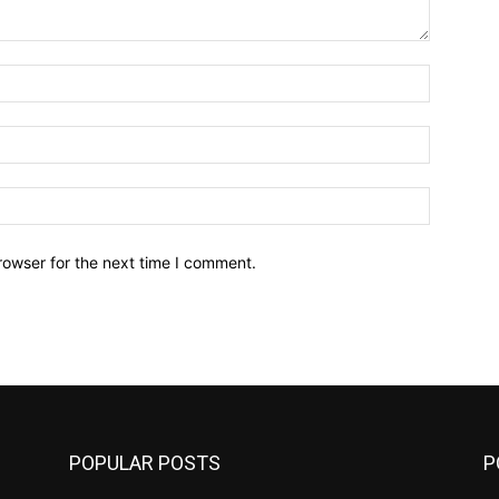
Name:*
Email:*
Website:
rowser for the next time I comment.
POPULAR POSTS
P