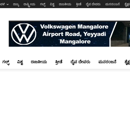
ಾವಳಿ
ರಾಜ್ಯ
ರಾಷ್ಟ್ರೀಯ
ಗಲ್ಫ್
ವಿಶ್ವ
ರಾಜಕೀಯ
ಕ್ರೀಡೆ
ದೈವ ದೇವರು
ಮನರಂಜನೆ
ಶೈಕ್
ಗಲ್ಫ್
ವಿಶ್ವ
ರಾಜಕೀಯ
ಕ್ರೀಡೆ
ದೈವ ದೇವರು
ಮನರಂಜನೆ
ಶೈಕ