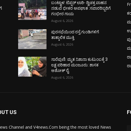
ಬಂಟ್ವಾಳ: ಟಿಪ್ಪರ್ ಲಾರಿ- ದ್ವಿಚಕ್ರ ವಾಹನ
F
ಗೆ
ನಡುವೆ ಭೀಕರ ಅಪಘಾತ :ಸವಾರರಿಬ್ಬರಿಗೆ
ಕ
ಗಂಭೀರ ಗಾಯ
August 6, 2026
ಮ
ಉ
ಪುರಸಭೆಯಿಂದ ರಸ್ತೆ ಗುಂಡಿಗಳಿಗೆ
ತಾತ್ಕಾಲಿಕ ಮುಕ್ತಿ
ಪು
August 6, 2026
ಮ
ರಾ
ಸಾರೆಪುಣಿ: ಮೃತ ನಿಶಾನಾ ಕುಟುಂಬಕ್ಕೆ 3
ಲಕ್ಷ ಪರಿಹಾರ ಮಂಜೂರು: ಶಾಸಕ
ರ
ಅಶೋಕ್ ರೈ
August 6, 2026
OUT US
F
ews Channel and V4news.Com being the most loved News