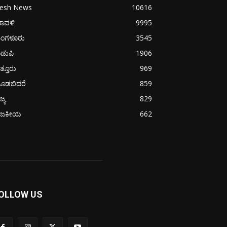
resh News
10616
ರಾವಳಿ
9995
ಂಗಳೂರು
3545
ಡುಪಿ
1906
ತ್ತೂರು
969
ೂಡಬಿದರೆ
859
ಜ್ಯ
829
ಾಜಕೀಯ
662
OLLOW US