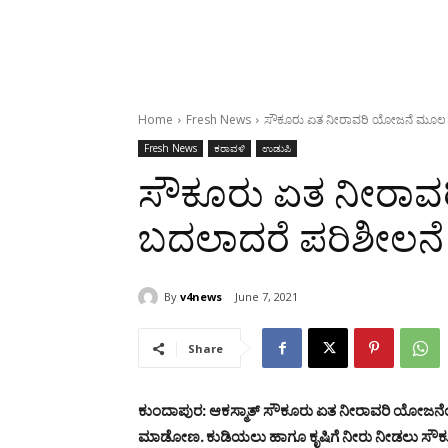
Home
Fresh News
ಸೌಕೂರು ಏತ ನೀರಾವರಿ ಯೋಜನೆ ಮೂಲ ನಕ್ಷ
Fresh News
ಕರಾವಳಿ
ಉಡುಪಿ
ಸೌಕೂರು ಏತ ನೀರಾವರ
ಬದಲಾದರೆ ಪರಿಶೀಲನೆ :
By
v4news
June 7, 2021
Share
ಕುಂದಾಪುರ: ಆಕಸ್ಮಾತ್ ಸೌಕೂರು ಏತ ನೀರಾವರಿ ಯೋಜನೆಯ
ಮಾಡೋಣ. ಕುಡಿಯಲು ಹಾಗೂ ಕೃಷಿಗೆ ನೀರು ನೀಡಲು ಸೌಕೂ