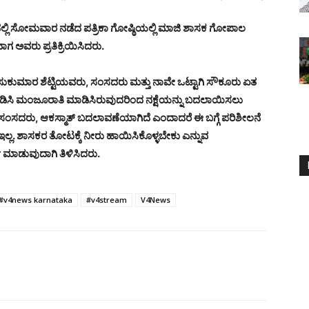
ಣದಲ್ಲಿ ಸೋಮವಾರ ನಡೆದ ಪತ್ರಿಕಾ ಗೋಷ್ಠಿಯಲ್ಲಿ ಮಾಜಿ ಶಾಸಕ ಗೋಪಾಲ
 ಅವರು ಪ್ರತಿಕ್ರಿಯಿಸಿದರು.
.ಸುಕುಮಾರ ಶೆಟ್ಟಿಯವರು, ಸಂಸದರು ಮತ್ತು ನಾವೇ ಒಟ್ಟಾಗಿ ಸೌಕೂರು ಏತ
 ಮಂಡಿಸಿ ಮಂಜೂರಾತಿ ಮಾಡಿಸಿರುವುದರಿಂದ ನಕ್ಷೆಯನ್ನು ಬದಲಾಯಿಸಲು
ಿದ ಸಂಸದರು, ಆಕಸ್ಮಾತ್ ಬದಲಾವಣೆಯಾಗಿದೆ ಎಂದಾದರೆ ಈ ಬಗ್ಗೆ ಪರಿಶೀಲನೆ
ಲ್ಲ. ಶಾಸಕರ ತೋಟಕ್ಕೆ ನೀರು ಹಾಯಿಸಿಕೊಳ್ಳಬೇಕು ಎನ್ನುವ
ೆ ಮಾಡುವುದಾಗಿ ತಿಳಿಸಿದರು.
#v4news karnataka
#v4stream
V4News