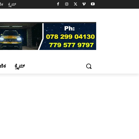
ಷಣಿಕ
ಕ್ರೈಮ್
್ಷಣಿಕ
ಕ್ರೈಮ್