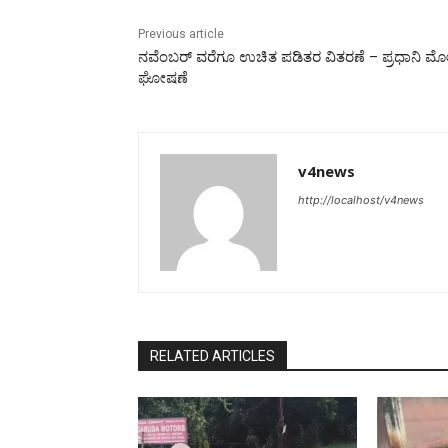
Previous article
ನವೆಂಬರ್ ವರೆಗೂ ಉಚಿತ ಪಡಿತರ ವಿತರಣೆ – ಪ್ರಧಾನಿ ಮ
ಘೋಷಣೆ
v4news
http://localhost/v4news
RELATED ARTICLES