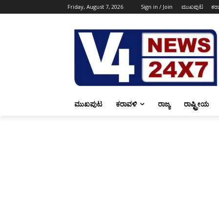
Friday, August 7, 2026
Sign in / Join
ಮುಖಪುಟ
ಕರ
ಮುಖಪುಟ
ಕರಾವಳಿ
ರಾಜ್ಯ
ರಾಷ್ಟ್ರೀಯ