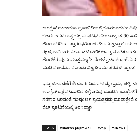
ಕಾಂಗ್ರೆಸ್ ಚುನಾವಣಾ ಪ್ರಣಾಳಿಕೆಯಲ್ಲಿ ಬಜರಂಗದಳದ ನಿಷೇಧ 
ಬಜರಂಗದಳ ರಾಷ್ಟ್ರಭಕ್ತ ಸಂಘಟನೆ ದೇಶದಾದ್ಯಂತ 60 ಸಾವ
ಹೋರಾಟದಿಂದ ಪ್ರಾರಂಭಗೊಂಡು ಹಿಂದು ಶ್ರದ್ದಾ ಬಿಂದುಗಳ ರ
ರಕ್ಷಣೆ,ಸಾವಿರಾರು ಸೇವಾ ಚಟುವಟಿಕೆಗಳನ್ನು ಮಾಡಿಕ
ಹೊರಟಿರುವುದು ಮಾತ್ರವಲ್ಲದೇ ದೇಶದ್ರೋಹಿ ಸಂಘಟನೆಯಾ
ಮಾಡಿದ ಅವಮಾನ ಎಂದು ವಿಶ್ವ ಹಿಂದೂ ಪರಿಷತ್ ಪ್ರಾಂತ 
ಇನ್ನು ಚುನಾವಣೆಗೆ ಕೇವಲ 8 ದಿವಸಗಳಿದ್ದು ಗ್ರಾಮ, ಹಳ
ಕಾಂಗ್ರೆಸ್ ಪಕ್ಷದ ನಿಲುವಿನ ಬಗ್ಗೆ ಅರಿವು ಮೂಡಿಸಿ ಕಾಂ
ಸರಕಾರ ಬರದಂತೆ ಸಂಪೂರ್ಣ ಪ್ರಯತ್ನವನ್ನು ಮಾಡುತ್ತೇವೆ 
ವೆಲ್ ಪ್ರಕಟನೆಯಲ್ಲಿ ತಿಳಿಸಿದ್ದಾರೆ
TAGS
#sharan pupmwell
#vhp
V4News