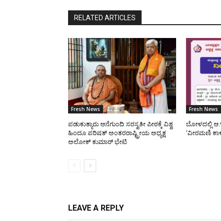
RELATED ARTICLES
Fresh News
Fresh News
ಪಡುಕುತ್ಯಾರು ಆನೆಗುಂದಿ ಸರಸ್ವತೀ ಪೀಠಕ್ಕೆ ವಿಶ್ವ
ಬೋಳದಲ್ಲಿ ಆ.
ಹಿಂದೂ ಪರಿಷತ್ ಅಂತರರಾಷ್ಟ್ರೀಯ ಅಧ್ಯಕ್ಷ
‘ವೀರಮಣಿ ಕಾ
ಅಲೋಕ್ ಕುಮಾರ್ ಭೇಟಿ
LEAVE A REPLY