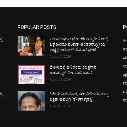
POPULAR POSTS
P
ಕೆ
ಪಡುಕುತ್ಯಾರು ಆನೆಗುಂದಿ ಸರಸ್ವತೀ ಪೀಠಕ್ಕೆ
F
ಯ
ವಿಶ್ವ ಹಿಂದೂ ಪರಿಷತ್ ಅಂತರರಾಷ್ಟ್ರೀಯ
ಕ
ಅಧ್ಯಕ್ಷ ಅಲೋಕ್ ಕುಮಾರ್ ಭೇಟಿ
August 7, 2026
ಮ
ಉ
ಬೋಳದಲ್ಲಿ ಆ.9ರಂದು ಯಕ್ಷಗಾನ
ತಾಳಮದ್ದಳೆ ‘ವೀರಮಣಿ ಕಾಳಗ’
ಪು
August 7, 2026
ಮ
ರಾ
್ಮ
ಹಿರಿಯ ನಾಟಕಕಾರ, ಕಲಾ ನಿರ್ದೇಶಕ ತಮ್ಮ
ಲಕ್ಷಣ್ ಅವರಿಗೆ “ತೌಳವ ಪ್ರಶಸ್ತಿ”
ರ
August 7, 2026