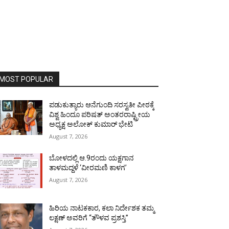
MOST POPULAR
ಪಡುಕುತ್ಯಾರು ಆನೆಗುಂದಿ ಸರಸ್ವತೀ ಪೀಠಕ್ಕೆ
ವಿಶ್ವ ಹಿಂದೂ ಪರಿಷತ್ ಅಂತರರಾಷ್ಟ್ರೀಯ
ಅಧ್ಯಕ್ಷ ಅಲೋಕ್ ಕುಮಾರ್ ಭೇಟಿ
August 7, 2026
ಬೋಳದಲ್ಲಿ ಆ.9ರಂದು ಯಕ್ಷಗಾನ
ತಾಳಮದ್ದಳೆ ‘ವೀರಮಣಿ ಕಾಳಗ’
August 7, 2026
ಹಿರಿಯ ನಾಟಕಕಾರ, ಕಲಾ ನಿರ್ದೇಶಕ ತಮ್ಮ
ಲಕ್ಷಣ್ ಅವರಿಗೆ “ತೌಳವ ಪ್ರಶಸ್ತಿ”