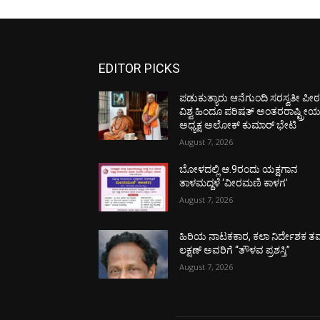
EDITOR PICKS
ಪಡುಕುತ್ಯಾರು ಆನೆಗುಂದಿ ಸರಸ್ವತೀ ಪೀಠಕ್
ವಿಶ್ವ ಹಿಂದೂ ಪರಿಷತ್ ಅಂತರರಾಷ್ಟ್ರೀ
ಅಧ್ಯಕ್ಷ ಅಲೋಕ್ ಕುಮಾರ್ ಭೇಟಿ
August 7, 2026
ಬೋಳದಲ್ಲಿ ಆ.9ರಂದು ಯಕ್ಷಗಾನ
ತಾಳಮದ್ದಳೆ ‘ವೀರಮಣಿ ಕಾಳಗ’
August 7, 2026
ಹಿರಿಯ ನಾಟಕಕಾರ, ಕಲಾ ನಿರ್ದೇಶಕ ತಮ
ಲಕ್ಷಣ್ ಅವರಿಗೆ “ತೌಳವ ಪ್ರಶಸ್ತಿ”
August 7, 2026