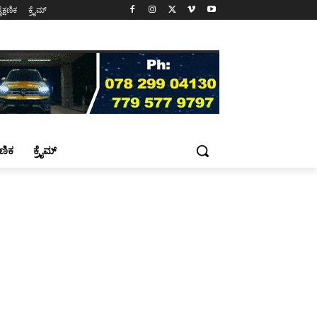
ೈಕ್ಷಣಿಕ
ಕ್ರೈಮ್
್ಷಣಿಕ
ಕ್ರೈಮ್