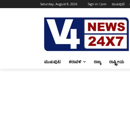
Saturday, August 8, 2026
Sign in / Join
ಮುಖಪುಟ
ಮುಖಪುಟ
ಕರಾವಳಿ
ರಾಜ್ಯ
ರಾಷ್ಟ್ರೀಯ