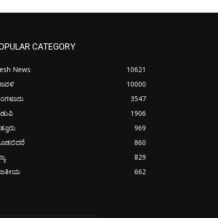
OPULAR CATEGORY
resh News
10621
ರಾವಳಿ
10000
ಂಗಳೂರು
3547
ಡುಪಿ
1906
ತ್ತೂರು
969
ೂಡಬಿದರೆ
860
ಜ್ಯ
829
ಾಜಕೀಯ
662