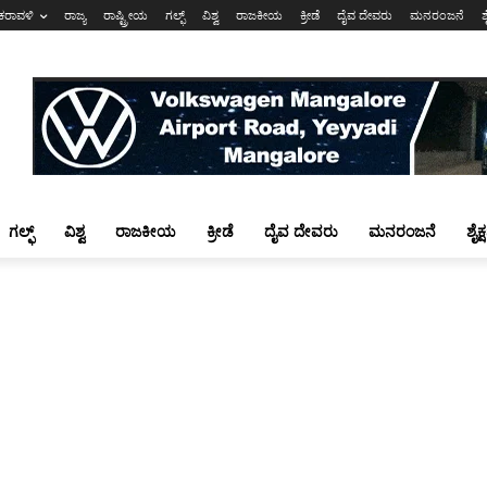
ಕರಾವಳಿ
ರಾಜ್ಯ
ರಾಷ್ಟ್ರೀಯ
ಗಲ್ಫ್
ವಿಶ್ವ
ರಾಜಕೀಯ
ಕ್ರೀಡೆ
ದೈವ ದೇವರು
ಮನರಂಜನೆ
ಶ
ಗಲ್ಫ್
ವಿಶ್ವ
ರಾಜಕೀಯ
ಕ್ರೀಡೆ
ದೈವ ದೇವರು
ಮನರಂಜನೆ
ಶೈಕ