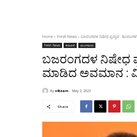
Home
Fresh News
ಬಜರಂಗದಳ ನಿಷೇಧ ಪ್ರಸ್ತಾವ : ಹಿಂದೂಗಳ
Fresh News
ಕರಾವಳಿ
ಮಂಗಳೂರು
ಬಜರಂಗದಳ ನಿಷೇಧ ಪ್ರ
ಮಾಡಿದ ಅವಮಾನ : ವಿ
By
v4team
May 2, 2023
Share