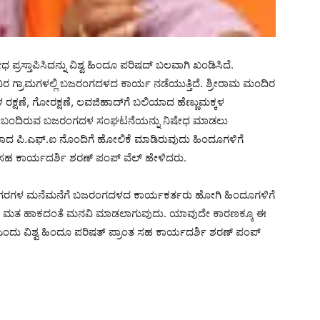
ಪ್ರಸ್ತಾಪಿಸಿದನ್ನು ವಿಶ್ವ ಹಿಂದೂ ಪರಿಷದ್ ಬಲವಾಗಿ ಖಂಡಿಸಿದೆ.
ಿರ ಗ್ರಾಮಗಳಲ್ಲಿ ಬಜರಂಗದಳದ ಕಾರ್ಯ ನಡೆಯುತ್ತಿದೆ. ಶ್ರೀರಾಮ ಮಂದಿರ
ಕ್ಷಣೆ, ಗೋರಕ್ಷಣೆ, ಲವಜಿಹಾದ್‌ಗೆ ಬಲಿಯಾದ ಹೆಣ್ಣುಮಕ್ಕಳ
ೊಂಡು ಬಂದಿರುವ ಬಜರಂಗದಳ ಸಂಘಟನೆಯನ್ನು ನಿಷೇಧ ಮಾಡಲು
ದ ಪಿ.ಎಫ್.ಐ ನೊಂದಿಗೆ ಹೋಲಿಕೆ ಮಾಡಿರುವುದು ಹಿಂದೂಗಳಿಗೆ
ಸಹ ಕಾರ್ಯದರ್ಶಿ ಶರಣ್ ಪಂಪ್ ವೆಲ್ ಹೇಳಿದರು.
್ಳಿ, ನಗರಗಳ ಮನೆಮನೆಗೆ ಬಜರಂಗದಳದ ಕಾರ್ಯಕರ್ತರು ಹೋಗಿ ಹಿಂದೂಗಳಿಗೆ
ಗ್ರೆಸ್‌ಗೆ ಮತ ಹಾಕದಂತೆ ಮನವಿ ಮಾಡಲಾಗುವುದು. ಯಾವುದೇ ಕಾರಣಕ್ಕೂ ಈ
ಎಂದು ವಿಶ್ವ ಹಿಂದೂ ಪರಿಷತ್ ಪ್ರಾಂತ ಸಹ ಕಾರ್ಯದರ್ಶಿ ಶರಣ್ ಪಂಪ್