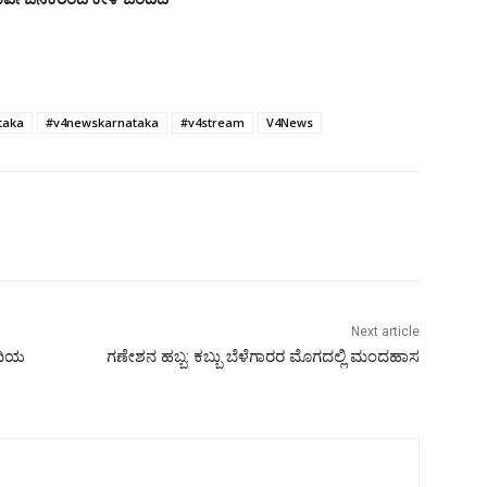
taka
#v4newskarnataka
#v4stream
V4News
Next article
ೀದಿಯ
ಗಣೇಶನ ಹಬ್ಬ: ಕಬ್ಬು ಬೆಳೆಗಾರರ ಮೊಗದಲ್ಲಿ ಮಂದಹಾಸ