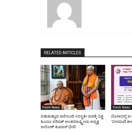
RELATED ARTICLES
Fresh News
Fresh News
ಪಡುಕುತ್ಯಾರು ಆನೆಗುಂದಿ ಸರಸ್ವತೀ ಪೀಠಕ್ಕೆ ವಿಶ್ವ
ಬೋಳದಲ್ಲಿ ಆ.
ಹಿಂದೂ ಪರಿಷತ್ ಅಂತರರಾಷ್ಟ್ರೀಯ ಅಧ್ಯಕ್ಷ
‘ವೀರಮಣಿ ಕಾ
ಅಲೋಕ್ ಕುಮಾರ್ ಭೇಟಿ