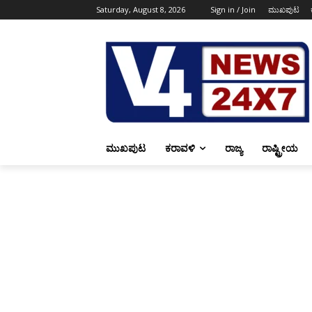
Saturday, August 8, 2026
Sign in / Join
ಮುಖಪುಟ
ಮುಖಪುಟ
ಕರಾವಳಿ
ರಾಜ್ಯ
ರಾಷ್ಟ್ರೀಯ