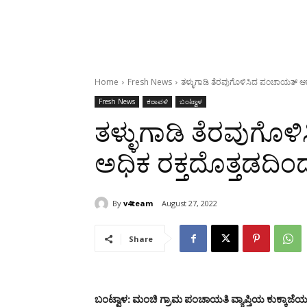
Home
Fresh News
ತಳ್ಳುಗಾಡಿ ತೆರವುಗೊಳಿಸಿದ ಪಂಚಾಯತ್ ಆಡಳಿ
Fresh News
ಕರಾವಳಿ
ಬಂಟ್ವಾಳ
ತಳ್ಳುಗಾಡಿ ತೆರವುಗೊ
ಅಧಿಕ ರಕ್ತದೊತ್ತಡದಿಂದ 
By
v4team
August 27, 2022
Share
ಬಂಟ್ವಾಳ: ಮಂಚಿ ಗ್ರಾಮ ಪಂಚಾಯತಿ ವ್ಯಾಪ್ತಿಯ ಕುಕ್ಕಾಜೆಯಲ್ಲಿ