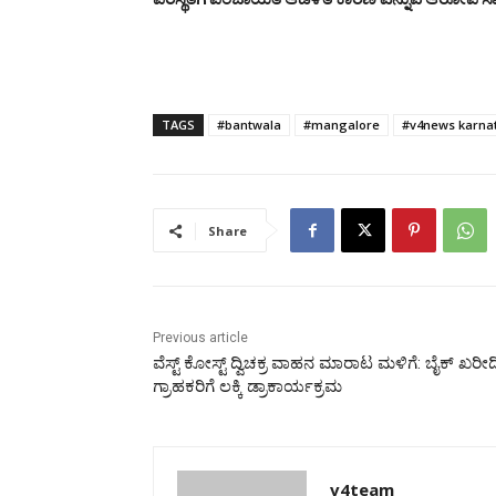
TAGS
#bantwala
#mangalore
#v4news karna
Share
Previous article
ವೆಸ್ಟ್ ಕೋಸ್ಟ್ ದ್ವಿಚಕ್ರ ವಾಹನ ಮಾರಾಟ ಮಳಿಗೆ: ಬೈಕ್ ಖರ
ಗ್ರಾಹಕರಿಗೆ ಲಕ್ಕಿ ಡ್ರಾಕಾರ್ಯಕ್ರಮ
v4team