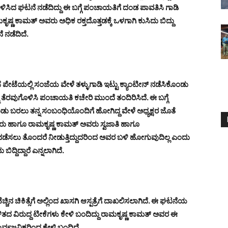
ಿದ ಘಟನೆ ನಡೆದಿದ್ದು ಈ ಬಗ್ಗೆ ಪಂಚಾಯತಿಗೆ ದಂಡ ಪಾವತಿಸಿ ಗಾಡಿ
ೃಷ್ಣ ಕಾಮತ್ ಅವರು ಅಧಿಕ ರಕ್ತದೊತ್ತಡಕ್ಕೆ ಒಳಗಾಗಿ ಕುಸಿದು ಬಿದ್ದು
 ನಡೆದಿದೆ.
 ಪೇಟೆಯಲ್ಲಿ ಸಂಜೆಯ ವೇಳೆ ತಳ್ಳುಗಾಡಿ ಇಟ್ಟು ಕ್ಯಾಂಟೀನ್ ನಡೆಸಿಕೊಂಡು
ು ತೆರವುಗೊಳಿಸಿ ಪಂಚಾಯತಿ ಕಚೇರಿ ಮುಂದೆ ತಂದಿರಿಸಿದೆ. ಈ ಬಗ್ಗೆ
ು ಬರಲು ತನ್ನ ಸಂಬಂಧಿಯೊಂದಿಗೆ ಹೋಗಿದ್ದ ವೇಳೆ ಅಧ್ಯಕ್ಷರ ಜೊತೆ
ಷರು ಹಾಗೂ ರಾಮಕೃಷ್ಣ ಕಾಮತ್ ಅವರು ಸ್ವಜಾತಿ ಹಾಗೂ
 ನಡೆಸಲು ತೊಂದರೆ ನೀಡುತ್ತಿದ್ದುದರಿಂದ ಅವರ ಬಳಿ ಹೋಗುವುದಿಲ್ಲ ಎಂದು
ಬಿದ್ದಿದ್ದಾರೆ ಎನ್ನಲಾಗಿದೆ.
ಹೆಚ್ಚಿನ ಚಿಕಿತ್ಸೆಗೆ ಅಲ್ಲಿಂದ ಖಾಸಗಿ ಆಸ್ಪತ್ರೆಗೆ ದಾಖಲಿಸಲಾಗಿದೆ. ಈ ಘಟನೆಯ
ದ ವಿರುದ್ದ ಟೀಕೆಗಳು ಕೇಳಿ ಬಂದಿದ್ದು ರಾಮಕೃಷ್ಣ ಕಾಮತ್ ಅವರ ಈ
ರ್ವಜನಿಕರಿಂದ ಕೇಳಿ ಬಂದಿದೆ