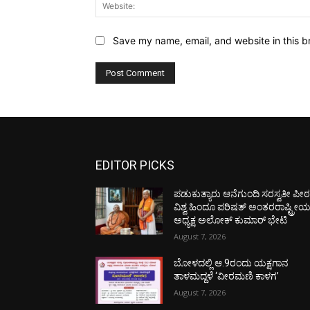
Save my name, email, and website in this b
EDITOR PICKS
ಪಡುಕುತ್ಯಾರು ಆನೆಗುಂದಿ ಸರಸ್ವತೀ ಪೀಠಕ್
ವಿಶ್ವ ಹಿಂದೂ ಪರಿಷತ್ ಅಂತರರಾಷ್ಟ್ರೀ
ಅಧ್ಯಕ್ಷ ಅಲೋಕ್ ಕುಮಾರ್ ಭೇಟಿ
August 7, 2026
ಬೋಳದಲ್ಲಿ ಆ.9ರಂದು ಯಕ್ಷಗಾನ
ತಾಳಮದ್ದಳೆ ‘ವೀರಮಣಿ ಕಾಳಗ’
August 7, 2026