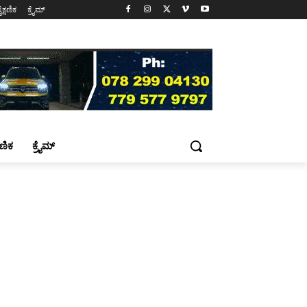
ೈಕ್ಷಣಿಕ
ಕ್ರೈಮ್
್ಷಣಿಕ
ಕ್ರೈಮ್