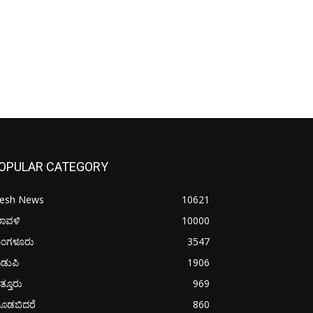
OPULAR CATEGORY
resh News
10621
ರಾವಳಿ
10000
ಂಗಳೂರು
3547
ಡುಪಿ
1906
ತ್ತೂರು
969
ೂಡಬಿದರೆ
860