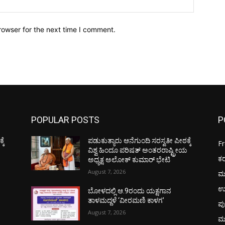
Website:
rowser for the next time I comment.
POPULAR POSTS
P
ಕೆ
ಪಡುಕುತ್ಯಾರು ಆನೆಗುಂದಿ ಸರಸ್ವತೀ ಪೀಠಕ್ಕೆ
F
ಯ
ವಿಶ್ವ ಹಿಂದೂ ಪರಿಷತ್ ಅಂತರರಾಷ್ಟ್ರೀಯ
ಕ
ಅಧ್ಯಕ್ಷ ಅಲೋಕ್ ಕುಮಾರ್ ಭೇಟಿ
August 7, 2026
ಮ
ಉ
ಬೋಳದಲ್ಲಿ ಆ.9ರಂದು ಯಕ್ಷಗಾನ
ತಾಳಮದ್ದಳೆ ‘ವೀರಮಣಿ ಕಾಳಗ’
ಪು
August 7, 2026
ಮ