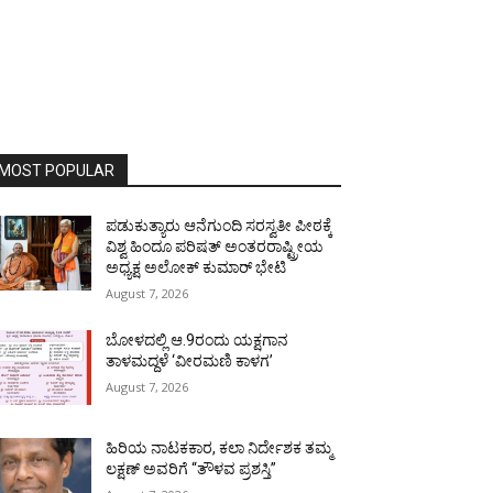
MOST POPULAR
ಪಡುಕುತ್ಯಾರು ಆನೆಗುಂದಿ ಸರಸ್ವತೀ ಪೀಠಕ್ಕೆ
ವಿಶ್ವ ಹಿಂದೂ ಪರಿಷತ್ ಅಂತರರಾಷ್ಟ್ರೀಯ
ಅಧ್ಯಕ್ಷ ಅಲೋಕ್ ಕುಮಾರ್ ಭೇಟಿ
August 7, 2026
ಬೋಳದಲ್ಲಿ ಆ.9ರಂದು ಯಕ್ಷಗಾನ
ತಾಳಮದ್ದಳೆ ‘ವೀರಮಣಿ ಕಾಳಗ’
August 7, 2026
ಹಿರಿಯ ನಾಟಕಕಾರ, ಕಲಾ ನಿರ್ದೇಶಕ ತಮ್ಮ
ಲಕ್ಷಣ್ ಅವರಿಗೆ “ತೌಳವ ಪ್ರಶಸ್ತಿ”