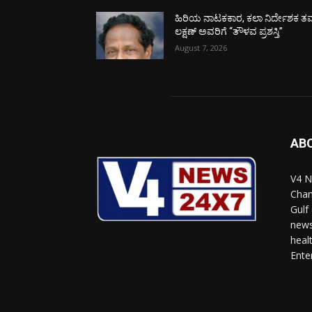
ಹಿರಿಯ ನಾಟಕಕಾರ, ಕಲಾ ನಿರ್ದೇಶಕ ತಮ
ಲಕ್ಷಣ್ ಅವರಿಗೆ “ತೌಳವ ಪ್ರಶಸ್ತಿ”
August 7, 2026
AB
V4 N
Chan
Gulf
news
heal
Ente