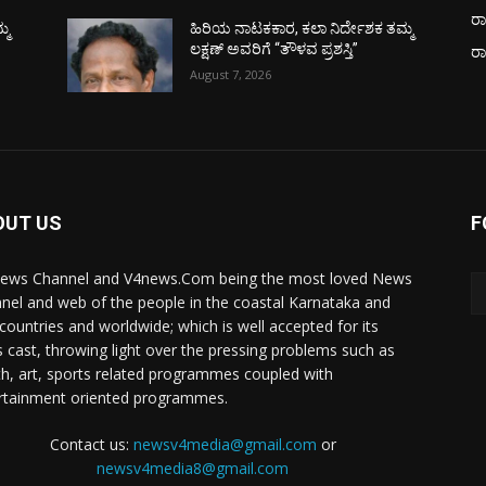
ರಾ
್ಮ
ಹಿರಿಯ ನಾಟಕಕಾರ, ಕಲಾ ನಿರ್ದೇಶಕ ತಮ್ಮ
ಲಕ್ಷಣ್ ಅವರಿಗೆ “ತೌಳವ ಪ್ರಶಸ್ತಿ”
ರ
August 7, 2026
OUT US
F
ews Channel and V4news.Com being the most loved News
nel and web of the people in the coastal Karnataka and
 countries and worldwide; which is well accepted for its
 cast, throwing light over the pressing problems such as
th, art, sports related programmes coupled with
rtainment oriented programmes.
Contact us:
newsv4media@gmail.com
or
newsv4media8@gmail.com