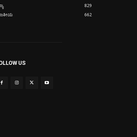
ಜ್ಯ
829
ಾಜಕೀಯ
662
OLLOW US