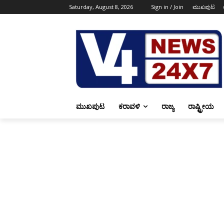
Saturday, August 8, 2026
Sign in / Join
ಮುಖಪುಟ
ಮುಖಪುಟ
ಕರಾವಳಿ
ರಾಜ್ಯ
ರಾಷ್ಟ್ರೀಯ