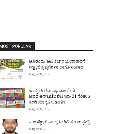
MOST POPULAR
ಆ.9ರಂದು ‘ಆಟಿ ತಿಂಗಳ ಭೂತಾರಾಧನೆ’ :
ಸಾಕ್ಷ್ಯ ಚಿತ್ರ ಪ್ರದರ್ಶನ ಹಾಗೂ ಸಂವಾದ
August 8, 2026
ಡಾ. ಪ್ರೀತಿ ಲೋಲಾಕ್ಷ ನಾಗವೇಣಿ
ಅವರ ಅನ್‌ಟಚೆಬಿಲಿಟಿ ಇನ್ 21 ಸೆಂಚುರಿ
ಇಂಡಿಯಾ ಕೃತಿ ಬಿಡುಗಡೆ
August 8, 2026
ಸಂಶುದ್ಧೀನ್ ಎಣ್ಮೂರವರಿಗೆ ಪ.ಗೋ ಪ್ರಶಸ್ತಿ
August 8, 2026