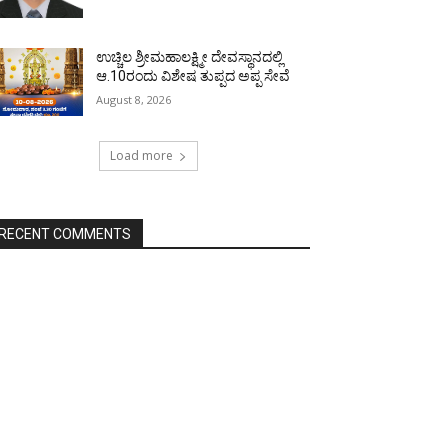
ಉಚ್ಚಿಲ ಶ್ರೀಮಹಾಲಕ್ಷ್ಮೀ ದೇವಸ್ಥಾನದಲ್ಲಿ
ಆ.10ರಂದು ವಿಶೇಷ ತುಪ್ಪದ ಅಪ್ಪ ಸೇವೆ
August 8, 2026
Load more
RECENT COMMENTS