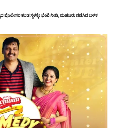
್ವದ ಪೊಲೀಸರ ತಂಡ ಸ್ಥಳಕ್ಕೇ ಭೇಟಿ ನೀಡಿ, ಮಹಜರು ನಡೆಸಿದ ಬಳಿಕ