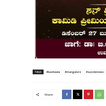
TAGS
#bantwala
#mangalore
#suicidenews
Share