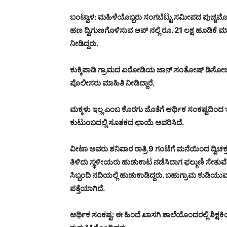
ಬಂಟ್ವಾಳ: ಮಹಿಳೆಯೊಬ್ಬರು ಸಂಗಬೆಟ್ಟು ಸಮೀಪದ ಪುಚ್ಚಮೊಗರು 
ಹಣ ದ್ವಿಗುಣಗೊಳಿಸುವ ಆಪ್ ನಲ್ಲಿ ರೂ. 21 ಲಕ್ಷ ಹೂಡಿಕೆ 
ನೀಡಿದ್ದರು.
ಕುಕ್ಕಿಪಾಡಿ ಗ್ರಾಮದ ಏರೋಡಿಯ ಜಾನ್ ಸಂತೋಷ್ ಡಿಸೋಜ
ಪೊಲೀಸರು ಮಾಹಿತಿ ನೀಡಿದ್ದಾರೆ.
ಮಕ್ಕಳು ಇಲ್ಲ ಎಂಬ ಕೊರಗು ಜೊತೆಗೆ ಆರ್ಥಿಕ ಸಂಕಷ್ಟದಿಂದ ಇವ
ಕುಟುಂಬದಲ್ಲಿ ಸೂತಕದ ಛಾಯೆ ಆವರಿಸಿದೆ.
ವೀಟಾ ಅವರು ಶನಿವಾರ ರಾತ್ರಿ 9 ಗಂಟೆಗೆ ಮನೆಯಿಂದ ದ್ವಿಚಕ್ರ
ತಿಳಿದು ಸ್ಥಳೀಯರು ಹುಡುಕಾಟ ನಡೆಸಿದಾಗ ಫಲ್ಗುಣಿ ಸೇತುವೆಯಲ
ಸಿಬ್ಬಂದಿ ನದಿಯಲ್ಲಿ ಹುಡುಕಾಡಿದ್ದರು. ಬಹುಗ್ರಾಮ ಕುಡಿಯು
ಪತ್ತೆಯಾಗಿದೆ.
ಆರ್ಥಿಕ ಸಂಕಷ್ಟ: ಈ ಹಿಂದೆ ಖಾಸಗಿ ಶಾಲೆಯೊಂದರಲ್ಲಿ ಶಿಕ್ಷಕಿ