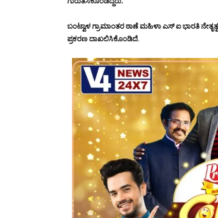
ಗುರುತಿಸಿಕೊಂಡಿದ್ದರು.
ಬಂಟ್ವಾಳ ಗ್ರಾಮಾಂತರ ಠಾಣೆ ಮಹಿಳಾ ಎಸ್ ಐ ಭಾರತಿ ನೇತೃತ
ಪ್ರಕರಣ ದಾಖಲಿಸಿಕೊಂಡಿದೆ
.