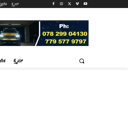
ೈಕ್ಷಣಿಕ
ಕ್ರೈಮ್
್ಷಣಿಕ
ಕ್ರೈಮ್