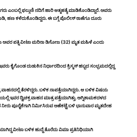
ಎಂಬಲ್ಲಿ ಫಲ್ಗುಣಿ ನದಿಗೆ ಹಾರಿ ಆತ್ಮಹತ್ಯೆ ಮಾಡಿಕೊಂಡಿದ್ದಾರೆ. ಅವರು
ಮಾಡಿ, ಹಣ ಕಳೆದುಕೊಂಡಿದ್ದರು. ಈ ಬಗ್ಗೆ ಪೊಲೀಸ್ ಠಾಣೆಗೂ ದೂರು
 ಅವರ ಪತ್ನಿ ವೀಟಾ ಮರಿನಾ ಡಿಸೋಜ (32) ಮೃತ ಮಹಿಳೆ ಎಂದು
ರು ಕೈಗೊಂಡ ದುಡುಕಿನ ನಿರ್ಧಾರದಿಂದ ಕ್ರಿಸ್ಮಸ್ ಹಬ್ಬದ ಸಂಭ್ರಮದಲ್ಲಿದ್ದ
 ವಾಹನದಲ್ಲಿ ತೆರಳಿದ್ದರು. ಬಳಿಕ ನಾಪತ್ತೆಯಾಗಿದ್ದರು. ಆ ಬಳಿಕ ವಿಷಯ
್ಲಿ ಇವರ ದ್ವಿಚಕ್ರ ವಾಹನ ಮಾತ್ರ ಪತ್ತೆಯಾಗಿತ್ತು. ಅಗ್ನಿಶಾಮಕದಳದ
ವ ನೀರು ಪೂರೈಕೆಗಾಗಿ ನಿರ್ಮಿಸಿರುವ ಅಣೆಕಟ್ಟೆ ಬಳಿ ಭಾನುವಾರ ಮೃತದೇಹ
ಯಾಗಿದ್ದ ವೀಟಾ ಬಳಿಕ ಹುದ್ದೆ ತೊರೆದು ವಿಮಾ ಪ್ರತಿನಿಧಿಯಾಗಿ