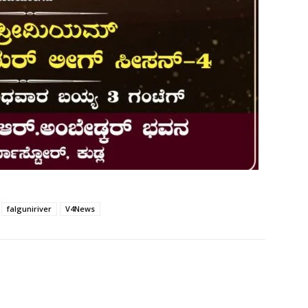
falguniriver
V4News