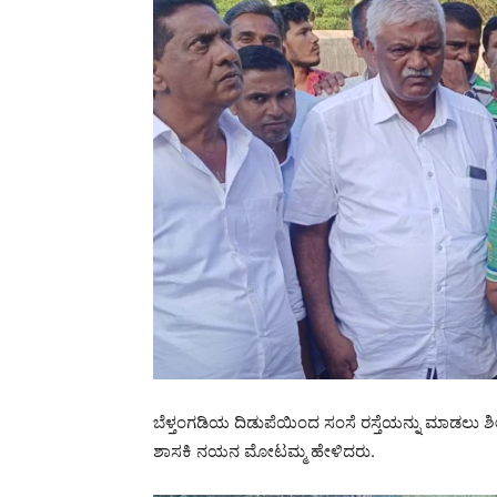
ಬೆಳ್ತಂಗಡಿಯ ದಿಡುಪೆಯಿಂದ ಸಂಸೆ ರಸ್ತೆಯನ್ನು ಮಾಡಲು ಶೀಘ
ಶಾಸಕಿ ನಯನ ಮೋಟಮ್ಮ ಹೇಳಿದರು.