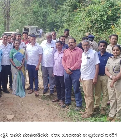
ತೆ ವೀಕ್ಷಿಸಿ ಅವರು ಮಾತನಾಡಿದರು. ಕಲಸ ಹೊರನಾಡು ಈ ಪ್ರದೇಶದ ಜನರಿಗೆ