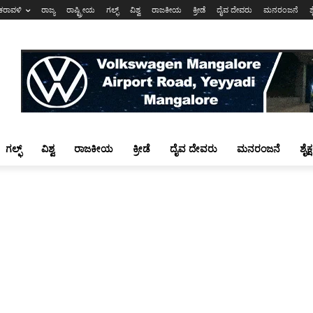
ಕರಾವಳಿ
ರಾಜ್ಯ
ರಾಷ್ಟ್ರೀಯ
ಗಲ್ಫ್
ವಿಶ್ವ
ರಾಜಕೀಯ
ಕ್ರೀಡೆ
ದೈವ ದೇವರು
ಮನರಂಜನೆ
ಶ
ಗಲ್ಫ್
ವಿಶ್ವ
ರಾಜಕೀಯ
ಕ್ರೀಡೆ
ದೈವ ದೇವರು
ಮನರಂಜನೆ
ಶೈಕ