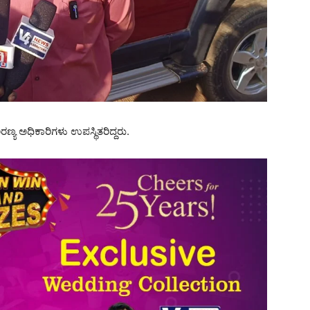
ಯ ಅಧಿಕಾರಿಗಳು ಉಪಸ್ಥಿತರಿದ್ದರು.