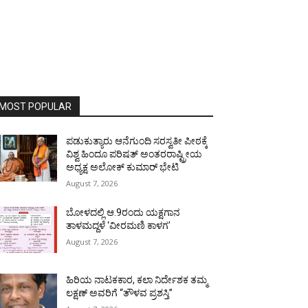
MOST POPULAR
ಪಡುಕುತ್ಯಾರು ಆನೆಗುಂದಿ ಸರಸ್ವತೀ ಪೀಠಕ್ಕೆ
ವಿಶ್ವ ಹಿಂದೂ ಪರಿಷತ್ ಅಂತರರಾಷ್ಟ್ರೀಯ
ಅಧ್ಯಕ್ಷ ಅಲೋಕ್ ಕುಮಾರ್ ಭೇಟಿ
August 7, 2026
ಬೋಳದಲ್ಲಿ ಆ.9ರಂದು ಯಕ್ಷಗಾನ
ತಾಳಮದ್ದಳೆ ‘ವೀರಮಣಿ ಕಾಳಗ’
August 7, 2026
ಹಿರಿಯ ನಾಟಕಕಾರ, ಕಲಾ ನಿರ್ದೇಶಕ ತಮ್ಮ
ಲಕ್ಷಣ್ ಅವರಿಗೆ “ತೌಳವ ಪ್ರಶಸ್ತಿ”