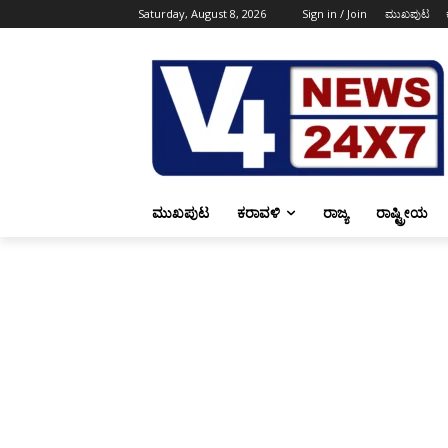
Saturday, August 8, 2026
Sign in / Join
ಮುಖಪುಟ
ಮುಖಪುಟ
ಕರಾವಳಿ
ರಾಜ್ಯ
ರಾಷ್ಟ್ರೀಯ