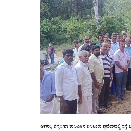
ಅವರು, ಬೆಳ್ತಂಗಡಿ ತಾಲೂಕಿನ ಎಳನೀರು ಪ್ರದೇಶದಲ್ಲಿ ರಸ್