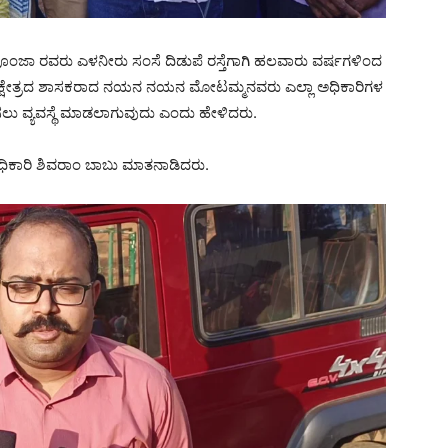
ೂಂಜಾ ರವರು ಎಳನೀರು ಸಂಸೆ ದಿಡುಪೆ ರಸ್ತೆಗಾಗಿ ಹಲವಾರು ವರ್ಷಗಳಿಂದ
 ಕ್ಷೇತ್ರದ ಶಾಸಕರಾದ ನಯನ ನಯನ ಮೋಟಮ್ಮನವರು ಎಲ್ಲಾ ಅಧಿಕಾರಿಗಳ
ಿಸಲು ವ್ಯವಸ್ಥೆ ಮಾಡಲಾಗುವುದು ಎಂದು ಹೇಳಿದರು.
ಧಿಕಾರಿ ಶಿವರಾಂ ಬಾಬು ಮಾತನಾಡಿದರು.