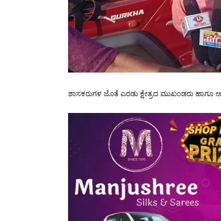
ಶಾಸಕರುಗಳ ಜೊತೆ ಎರಡು ಕ್ಷೇತ್ರದ ಮುಖಂಡರು ಹಾಗೂ ಅರಣ್