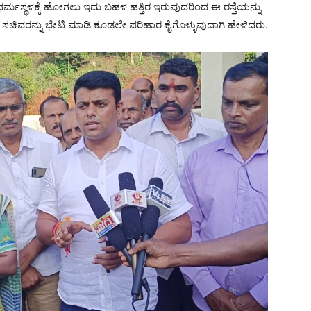
ಹ್ಮಣ್ಯ ಧರ್ಮಸ್ಥಳಕ್ಕೆ ಹೋಗಲು ಇದು ಬಹಳ ಹತ್ತಿರ ಇರುವುದರಿಂದ ಈ ರಸ್ತೆಯನ್ನು
 ಸಚಿವರನ್ನು ಭೇಟಿ ಮಾಡಿ ಕೂಡಲೇ ಪರಿಹಾರ ಕೈಗೊಳ್ಳುವುದಾಗಿ ಹೇಳಿದರು.