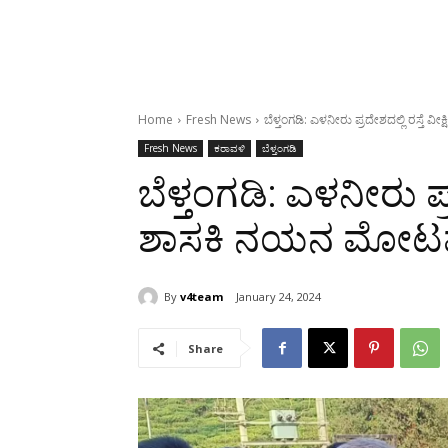
Home
Fresh News
ಬೆಳ್ತಂಗಡಿ: ಎಳನೀರು ಪ್ರದೇಶದಲ್ಲಿ ರಸ್ತೆ 
Fresh News
ಕರಾವಳಿ
ಬೆಳ್ತಂಗಡಿ
ಬೆಳ್ತಂಗಡಿ: ಎಳನೀರು ಪ್ರದ
ಶಾಸಕಿ ನಯನ ಮೋಟಮ
By
v4team
January 24, 2024
Share