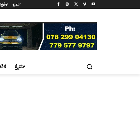
ೈಕ್ಷಣಿಕ
ಕ್ರೈಮ್
್ಷಣಿಕ
ಕ್ರೈಮ್