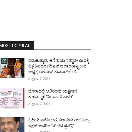
MOST POPULAR
ಪಡುಕುತ್ಯಾರು ಆನೆಗುಂದಿ ಸರಸ್ವತೀ ಪೀಠಕ್ಕೆ
ವಿಶ್ವ ಹಿಂದೂ ಪರಿಷತ್ ಅಂತರರಾಷ್ಟ್ರೀಯ
ಅಧ್ಯಕ್ಷ ಅಲೋಕ್ ಕುಮಾರ್ ಭೇಟಿ
August 7, 2026
ಬೋಳದಲ್ಲಿ ಆ.9ರಂದು ಯಕ್ಷಗಾನ
ತಾಳಮದ್ದಳೆ ‘ವೀರಮಣಿ ಕಾಳಗ’
August 7, 2026
ಹಿರಿಯ ನಾಟಕಕಾರ, ಕಲಾ ನಿರ್ದೇಶಕ ತಮ್ಮ
ಲಕ್ಷಣ್ ಅವರಿಗೆ “ತೌಳವ ಪ್ರಶಸ್ತಿ”