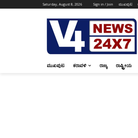
Saturday, August 8, 2026
Sign in / Join
ಮುಖಪುಟ
ಮುಖಪುಟ
ಕರಾವಳಿ
ರಾಜ್ಯ
ರಾಷ್ಟ್ರೀಯ