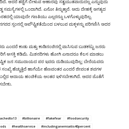
ಬಂದಿದೆ. ಆದರೆ ತಟ್ಟೆಗೆ ಬೀಳುವ ಆಹಾರವು ಸತ್ವಯುತವಾದುದಲ್ಲ ಎನ್ನುವುದು
 ಸಮಸ್ಯೆಗಳಲ್ಲಿ ಒಂದಾಗಿದೆ. ಏನೋ ತಿನ್ನುತ್ತಾರೆ. ಅದು ದೇಹಕ್ಕೆ ಅಗತ್ಯದ
ತದಲ್ಲಿ ಯಾವುದೇ ಗಣತಿಯು ಎಲ್ಲರನ್ನೂ ಒಳಗೊಳ್ಳುವುದಿಲ್ಲ.
ದ ಸ್ಲಂನಲ್ಲಿ ಅಪೌಷ್ಟಿಕತೆಯಿಂದ ಬಳಲುವ ಮಕ್ಕಳನ್ನು ಪರಿಗಣಿಸಿ ಅದರ
ವರು ಎಂದರೆ ಕಾಡು ಮತ್ತು ಕಾಡಿನಂಚಿನಲ್ಲಿ ವಾಸಿಸುವ ಬುಡಕಟ್ಟು ಜನರು
ನರಿಗೆ ಆಸಕ್ತಿ ಕಡಿಮೆ. ಮಿಶನರಿಗಳು ಹೋಗಿ ಏನಾದರೂ ಕೆಲಸ ಮಾಡಲು
ಪೌಷ್ಟಿಕ ಜನ ಸಮುದಾಯದ ಪರ ಇವರು ದುಡಿಯುವುದಿಲ್ಲ; ಬೇರೆಯವರು
ತರ ಸಂಖ್ಯೆ ಹೆಚ್ಚುತ್ತಿದೆ ಹಾಗೆಯೇ ಹೆಣವಂತರ ಎಂದರೆ ಜೀವಂತ ಶವಗಳ
ವ ಬಲ್ಲಿದ ಆದಾಯ ಹಂಚಿಕೆಯ ಅಂತರ ಇಳಿಸಬೇಕಾಗಿದೆ. ಅದರ ಜೊತೆಗೆ
ಿಸಬೇಕು.
achedto13
#billionaire
#fakefear
#foodsecurity
oods
#healthservice
#includinganemiaitis40percent