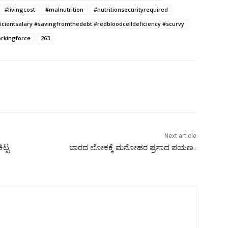
#livingcost
#malnutrition
#nutritionsecurityrequired
ficientsalary #savingfromthedebt #redbloodcelldeficiency #scurvy
rkingforce
263
Next article
ಟ್ಟ
ಬಾರದ ಲೋಕಕ್ಕೆ ಮನೋಹರ ಪ್ರಸಾದ ಪಯಣ..