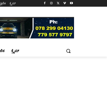
ೈಕ್ಷಣಿಕ
ಕ್ರೈಮ್
್ಷಣಿಕ
ಕ್ರೈಮ್