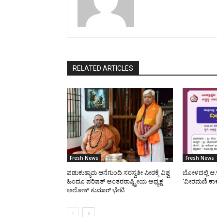
RELATED ARTICLES
Fresh News
Fresh News
ಪಡುಕುತ್ಯಾರು ಆನೆಗುಂದಿ ಸರಸ್ವತೀ ಪೀಠಕ್ಕೆ ವಿಶ್ವ
ಬೋಳದಲ್ಲಿ ಆ.
ಹಿಂದೂ ಪರಿಷತ್ ಅಂತರರಾಷ್ಟ್ರೀಯ ಅಧ್ಯಕ್ಷ
‘ವೀರಮಣಿ ಕಾ
ಅಲೋಕ್ ಕುಮಾರ್ ಭೇಟಿ