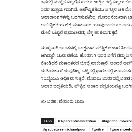
ಜನರಲ್ಲಿ ಮಣ್ಣಿನ ಬಟ್ಟಲಿನ ಬದಲು ಉಕ್ಕಿನ ಗಟ್ಟಿ ಬಟ್ಟಲು 
ಇದರ ತಾತ್ಪರ್ಯವಾಗಿದೆ. ಅಪೌಷ್ಟಿಕತೆಯು ಜಗತ್ತಿನ ಅತಿ ದೊಡ್ಡ
ಆಹಾರಾಂಶಗಳನ್ನು ಒದಗಿಸುವುದಿಲ್ಲ. ಮೊದಲನೆಯದಾಗಿ ಭಾರ
ಅಪೌಷ್ಟಿಕತೆಯ ಲೆಕ್ಕ ಮಾಡುವಾಗ ಯಾವುದಾದರೂ ಒಂದು ನಗರ
ಮೇಲೆ ಒಟ್ಟಾರೆ ಪ್ರಮಾಣವನ್ನು ಲೆಕ್ಕ ಹಾಕಲಾಗುತ್ತದೆ.
ಮುಖ್ಯವಾಗಿ ಭಾರತದಲ್ಲಿ ಸೂಕ್ತವಾದ ಪೌಷ್ಟಿಕ ಆಹಾರ ಸಿಗದ
ಆಗಿದ್ದಾರೆ. ಚುನಾವಣೆಯ ಹೊರತಾಗಿ ಇವರ ಬಗೆಗೆ ನಮ್ಮ ಜ
ನೋಡಿದರೆ ಮತಾಂತರದ ಬೊಬ್ಬೆ ಹಾಕುತ್ತಾರೆ. ಅಂದರೆ ಅ
ದುಡಿಯಲು ಬಿಡುವುದಿಲ್ಲ. ಒಟ್ಟಿನಲ್ಲಿ ಭಾರತದಲ್ಲಿ ಹಣವಂ
ಸಂಖ್ಯೆಯೂ ಅಧಿಕವಾಗುತ್ತಿದೆ. ಮೊದಲು ಭಾರತದಲ್ಲಿ ಬಡ
ಆಹಾರ ಭದ್ರತೆಯಡಿ, ಪೌಷ್ಟಿಕ ಆಹಾರ ಭದ್ರತೆಯನ್ನೂ ಒದಗ
✍ ಬರಹ: ಪೇರೂರು ಜಾರು
TAGS
#32percentmalnutrition
#bigrichnumberre
#gapbetweenrichandpoor
#goitre
#guaranteef