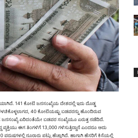
ಕೆಯಾಗಿದೆ. 141 ಕೋಟಿ ಜನಸಂಖ್ಯೆಯ ದೇಶದಲ್ಲಿ ಇದು ದೊಡ್ಡ
ೆ ಕಳಚಿಕೊಳ್ಳಲಾಗದ, 40 ಕೋಟಿಯಷ್ಟು ಬಡವರನ್ನು ಹೊಂದಿರುವ
ಿಗೆ ಜನಸಂಖ್ಯೆ ಏರಿದಂತೆಯೇ ಬಡವರ ಸಂಖ್ಯೆಯೂ ಏರುತ್ತ ನಡೆದಿದೆ.
 ವ್ಯಕ್ತಿಯು ಈಗ ತಿಂಗಳಿಗೆ 13,000 ಗಳಿಸುತ್ತಿದ್ದಾನೆ ಎಂದರೂ ಅದು
ರುಷಗಳಲ್ಲಿ ನೂರಾರು ಪಟ್ಟು ಹೆಚ್ಚಾಗಿದೆ. ಹಾಗಾಗಿ ಹೆಸರಿಗೆ ಕಿಸೆಯಲ್ಲಿ