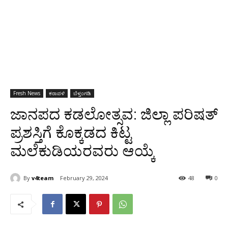
Fresh News
ಕರಾವಳಿ
ಬೆಳ್ತಂಗಡಿ
ಜಾನಪದ ಕಡಲೋತ್ಸವ: ಜಿಲ್ಲಾ ಪರಿಷತ್
ಪ್ರಶಸ್ತಿಗೆ ಕೊಕ್ಕಡದ ಕಿಟ್ಟ
ಮಲೆಕುಡಿಯರವರು ಆಯ್ಕೆ
By
v4team
February 29, 2024
48
0