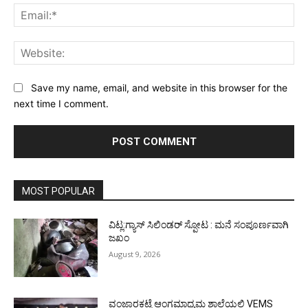
Ema
Web
Save my name, email, and website in this browser for the
next time I comment.
MOST POPULAR
ವಿಟ್ಲ:ಗ್ಯಾಸ್ ಸಿಲಿಂಡರ್ ಸ್ಪೋಟ : ಮನೆ ಸಂಪೂರ್ಣವಾಗಿ
ಜಖಂ
August 9, 2026
ವಂಜಾರಕಟ್ಟೆ ಆಂಗ್ಲಮಾಧ್ಯಮ ಶಾಲೆಯಲ್ಲಿ VEMS