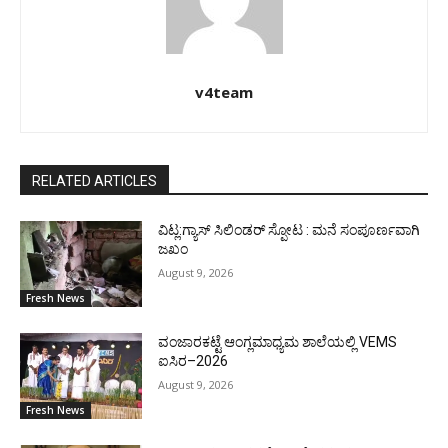
v4team
RELATED ARTICLES
ವಿಟ್ಲ:ಗ್ಯಾಸ್ ಸಿಲಿಂಡರ್ ಸ್ಪೋಟ : ಮನೆ ಸಂಪೂರ್ಣವಾಗಿ
ಜಖಂ
August 9, 2026
Fresh News
ವಂಜಾರಕಟ್ಟೆ ಆಂಗ್ಲಮಾಧ್ಯಮ ಶಾಲೆಯಲ್ಲಿ VEMS
ಐಸಿರ–2026
August 9, 2026
Fresh News