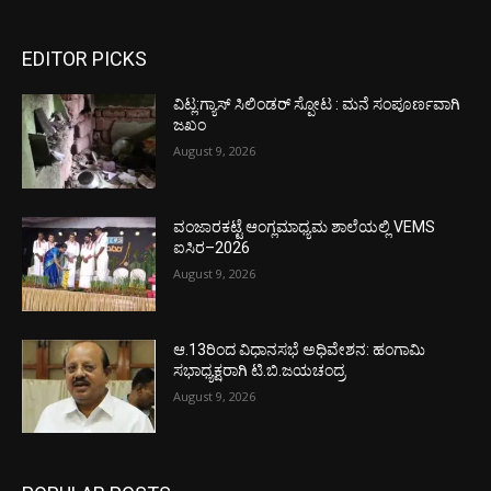
EDITOR PICKS
ವಿಟ್ಲ:ಗ್ಯಾಸ್ ಸಿಲಿಂಡರ್ ಸ್ಪೋಟ : ಮನೆ ಸಂಪೂರ್ಣವಾಗಿ
ಜಖಂ
August 9, 2026
ವಂಜಾರಕಟ್ಟೆ ಆಂಗ್ಲಮಾಧ್ಯಮ ಶಾಲೆಯಲ್ಲಿ VEMS
ಐಸಿರ–2026
August 9, 2026
ಆ.13ರಿಂದ ವಿಧಾನಸಭೆ ಅಧಿವೇಶನ: ಹಂಗಾಮಿ
ಸಭಾಧ್ಯಕ್ಷರಾಗಿ ಟಿ.ಬಿ.ಜಯಚಂದ್ರ
August 9, 2026