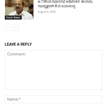
ಆ.13ರಿಂದ ವಿಧಾನಸಭೆ ಅಧಿವೇಶನ: ಹಂಗಾಮಿ
ಸಭಾಧ್ಯಕ್ಷರಾಗಿ ಟಿ.ಬಿ.ಜಯಚಂದ್ರ
August 9, 2026
Fresh News
LEAVE A REPLY
Comment:
Na