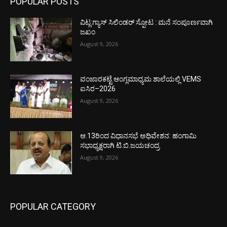
POPULAR POSTS
ವಿಟ್ಲ:ಗ್ಯಾಸ್ ಸಿಲಿಂಡರ್ ಸ್ಪೋಟ : ಮನೆ ಸಂಪೂರ್ಣವಾಗಿ
ಜಖಂ
August 9, 2026
ವಂಜಾರಕಟ್ಟೆ ಆಂಗ್ಲಮಾಧ್ಯಮ ಶಾಲೆಯಲ್ಲಿ VEMS
ಐಸಿರ–2026
August 9, 2026
ಆ.13ರಿಂದ ವಿಧಾನಸಭೆ ಅಧಿವೇಶನ: ಹಂಗಾಮಿ
ಸಭಾಧ್ಯಕ್ಷರಾಗಿ ಟಿ.ಬಿ.ಜಯಚಂದ್ರ
August 9, 2026
POPULAR CATEGORY