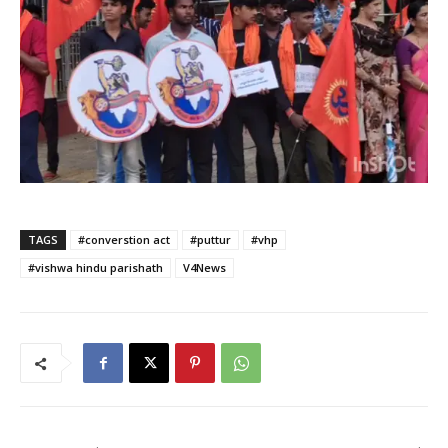
TAGS
#converstion act
#puttur
#vhp
#vishwa hindu parishath
V4News