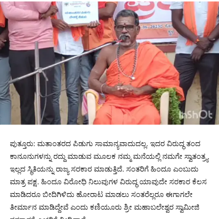
ಪುತ್ತೂರು: ಮತಾಂತರದ ಪಿಡುಗು ಸಾಮಾನ್ಯವಾದುದಲ್ಲ. ಇದರ ವಿರುದ್ಧ ತಂದ
ಕಾನೂನುಗಳನ್ನು ರದ್ದು ಮಾಡುವ ಮೂಲಕ ನಮ್ಮ ಮನೆಯಲ್ಲಿ ನಮಗೇ ಸ್ವಾತಂತ್ರ್ಯ
ಇಲ್ಲದ ಸ್ಥಿತಿಯನ್ನು ರಾಜ್ಯ ಸರಕಾರ ಮಾಡುತ್ತಿದೆ. ಸಂತರಿಗೆ ಹಿಂದೂ ಎಂಬುದು
ಮಾತ್ರ ಪಕ್ಷ. ಹಿಂದೂ ವಿರೋಧಿ ನಿಲುವುಗಳ ವಿರುದ್ಧ ಯಾವುದೇ ಸರಕಾರ ಕೆಲಸ
ಮಾಡಿದರೂ ಬೀದಿಗಿಳಿದು ಹೋರಾಟ ಮಾಡಲು ಸಂತರೆಲ್ಲರೂ ಈಗಾಗಲೇ
ತೀರ್ಮಾನ ಮಾಡಿದ್ದೇವೆ ಎಂದು ಕಣಿಯೂರು ಶ್ರೀ ಮಹಾಬಲೇಶ್ವರ ಸ್ವಾಮೀಜಿ