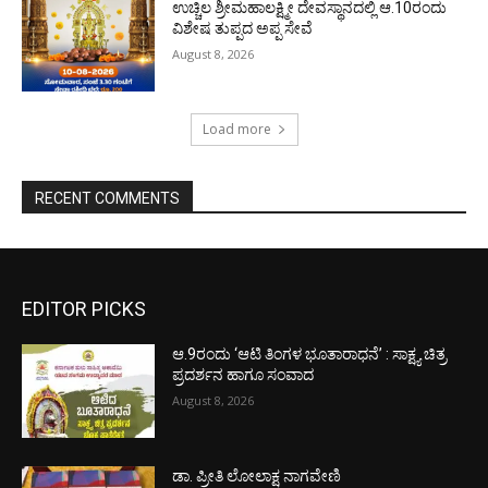
ಉಚ್ಚಿಲ ಶ್ರೀಮಹಾಲಕ್ಷ್ಮೀ ದೇವಸ್ಥಾನದಲ್ಲಿ ಆ.10ರಂದು
ವಿಶೇಷ ತುಪ್ಪದ ಅಪ್ಪ ಸೇವೆ
August 8, 2026
Load more
RECENT COMMENTS
EDITOR PICKS
ಆ.9ರಂದು ‘ಆಟಿ ತಿಂಗಳ ಭೂತಾರಾಧನೆ’ : ಸಾಕ್ಷ್ಯ ಚಿತ್ರ
ಪ್ರದರ್ಶನ ಹಾಗೂ ಸಂವಾದ
August 8, 2026
ಡಾ. ಪ್ರೀತಿ ಲೋಲಾಕ್ಷ ನಾಗವೇಣಿ