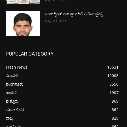
ಸಂಶುದ್ಧೀನ್ ಎಣ್ಮೂರವರಿಗೆ ಪ.ಗೋ ಪ್ರಶಸ್ತಿ
August 8, 2026
POPULAR CATEGORY
Fresh News
10631
ಕರಾವಳಿ
10008
ಮಂಗಳೂರು
3550
ಉಡುಪಿ
1907
ಪುತ್ತೂರು
969
ಮೂಡಬಿದರೆ
862
ರಾಜ್ಯ
829
ರಾಜಕೀಯ
662