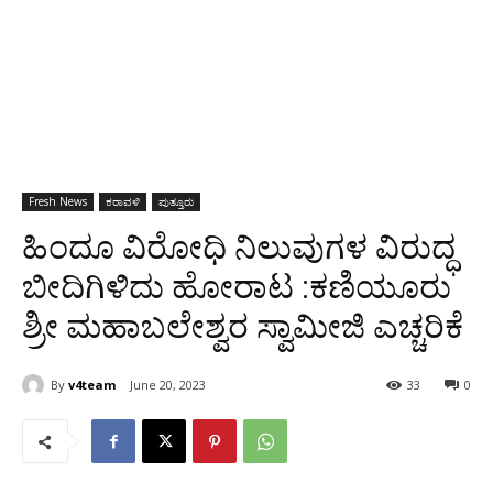
Fresh News
ಕರಾವಳಿ
ಪುತ್ತೂರು
ಹಿಂದೂ ವಿರೋಧಿ ನಿಲುವುಗಳ ವಿರುದ್ಧ
ಬೀದಿಗಿಳಿದು ಹೋರಾಟ :ಕಣಿಯೂರು
ಶ್ರೀ ಮಹಾಬಲೇಶ್ವರ ಸ್ವಾಮೀಜಿ ಎಚ್ಚರಿಕೆ
By
v4team
June 20, 2023
33
0