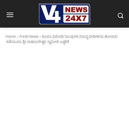
Home
Fresh News
ಹಿಂದೂ ವಿರೋಧಿ ನಿಲುವುಗಳ ವಿರುದ್ಧ ಬೀದಿಗಿಳಿದು ಹೋರಾಟ
:ಕಣಿಯೂರು ಶ್ರೀ ಮಹಾಬಲೇಶ್ವರ ಸ್ವಾಮೀಜಿ ಎಚ್ಚರಿಕೆ