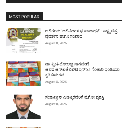
MOST POPULAR
ಆ.9ರಂದು ‘ಆಟಿ ತಿಂಗಳ ಭೂತಾರಾಧನೆ’ : ಸಾಕ್ಷ್ಯ ಚಿತ್ರ
ಪ್ರದರ್ಶನ ಹಾಗೂ ಸಂವಾದ
August 8, 2026
ಡಾ. ಪ್ರೀತಿ ಲೋಲಾಕ್ಷ ನಾಗವೇಣಿ
ಅವರ ಅನ್‌ಟಚೆಬಿಲಿಟಿ ಇನ್ 21 ಸೆಂಚುರಿ ಇಂಡಿಯಾ
ಕೃತಿ ಬಿಡುಗಡೆ
August 8, 2026
ಸಂಶುದ್ಧೀನ್ ಎಣ್ಮೂರವರಿಗೆ ಪ.ಗೋ ಪ್ರಶಸ್ತಿ
August 8, 2026