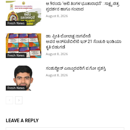
ಆ.9ರಂದು ‘ಆಟಿ ತಿಂಗಳ ಭೂತಾರಾಧನೆ’ : ಸಾಕ್ಷ್ಯ ಚಿತ್ರ
ಪ್ರದರ್ಶನ ಹಾಗೂ ಸಂವಾದ
August 8, 2026
Fresh News
ಡಾ. ಪ್ರೀತಿ ಲೋಲಾಕ್ಷ ನಾಗವೇಣಿ
ಅವರ ಅನ್‌ಟಚೆಬಿಲಿಟಿ ಇನ್ 21 ಸೆಂಚುರಿ ಇಂಡಿಯಾ
ಕೃತಿ ಬಿಡುಗಡೆ
August 8, 2026
Fresh News
ಸಂಶುದ್ಧೀನ್ ಎಣ್ಮೂರವರಿಗೆ ಪ.ಗೋ ಪ್ರಶಸ್ತಿ
August 8, 2026
Fresh News
LEAVE A REPLY