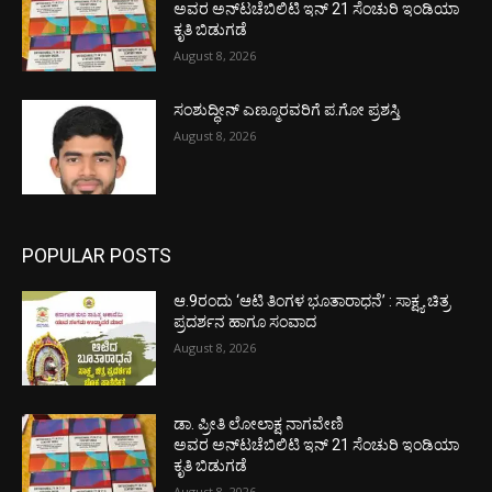
ಅವರ ಅನ್‌ಟಚೆಬಿಲಿಟಿ ಇನ್ 21 ಸೆಂಚುರಿ ಇಂಡಿಯಾ
ಕೃತಿ ಬಿಡುಗಡೆ
August 8, 2026
ಸಂಶುದ್ಧೀನ್ ಎಣ್ಮೂರವರಿಗೆ ಪ.ಗೋ ಪ್ರಶಸ್ತಿ
August 8, 2026
POPULAR POSTS
ಆ.9ರಂದು ‘ಆಟಿ ತಿಂಗಳ ಭೂತಾರಾಧನೆ’ : ಸಾಕ್ಷ್ಯ ಚಿತ್ರ
ಪ್ರದರ್ಶನ ಹಾಗೂ ಸಂವಾದ
August 8, 2026
ಡಾ. ಪ್ರೀತಿ ಲೋಲಾಕ್ಷ ನಾಗವೇಣಿ
ಅವರ ಅನ್‌ಟಚೆಬಿಲಿಟಿ ಇನ್ 21 ಸೆಂಚುರಿ ಇಂಡಿಯಾ
ಕೃತಿ ಬಿಡುಗಡೆ
August 8, 2026