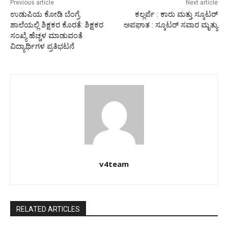
Previous article
Next article
ಉಡುಪಿಯ ಕೋಡಿ ಬೆಂಗ್ರೆ
ಕಲ್ಲರ್ಪೆ : ಕಾರು ಮತ್ತು ಸ್ಕೂಟರ್
ಶಾಲೆಯಲ್ಲಿ ಶಿಕ್ಷಕರ ಕೊರತೆ: ಶಿಕ್ಷಕರ
ಅಪಘಾತ : ಸ್ಕೂಟರ್ ಸವಾರ ಮೃತ್ಯು
ಸಂಖ್ಯೆ ಹೆಚ್ಚಳ ಮಾಡುವಂತೆ
ವಿದ್ಯಾರ್ಥಿಗಳ ಪ್ರತಿಭಟನೆ
v4team
RELATED ARTICLES