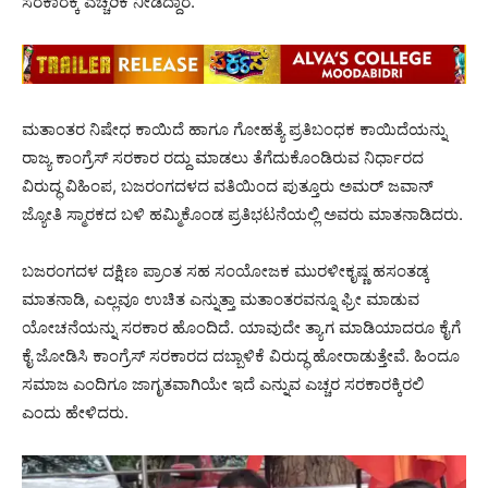
ಸರಕಾರಕ್ಕೆ ಎಚ್ಚರಿಕೆ ನೀಡಿದ್ದಾರೆ.
ಮತಾಂತರ ನಿಷೇಧ ಕಾಯಿದೆ ಹಾಗೂ ಗೋಹತ್ಯೆ ಪ್ರತಿಬಂಧಕ ಕಾಯಿದೆಯನ್ನು
ರಾಜ್ಯ ಕಾಂಗ್ರೆಸ್ ಸರಕಾರ ರದ್ದು ಮಾಡಲು ತೆಗೆದುಕೊಂಡಿರುವ ನಿರ್ಧಾರದ
ವಿರುದ್ಧ ವಿಹಿಂಪ, ಬಜರಂಗದಳದ ವತಿಯಿಂದ ಪುತ್ತೂರು ಅಮರ್ ಜವಾನ್
ಜ್ಯೋತಿ ಸ್ಮಾರಕದ ಬಳಿ ಹಮ್ಮಿಕೊಂಡ ಪ್ರತಿಭಟನೆಯಲ್ಲಿ ಅವರು ಮಾತನಾಡಿದರು.
ಬಜರಂಗದಳ ದಕ್ಷಿಣ ಪ್ರಾಂತ ಸಹ ಸಂಯೋಜಕ ಮುರಳೀಕೃಷ್ಣ ಹಸಂತಡ್ಕ
ಮಾತನಾಡಿ, ಎಲ್ಲವೂ ಉಚಿತ ಎನ್ನುತ್ತಾ ಮತಾಂತರವನ್ನೂ ಫ್ರೀ ಮಾಡುವ
ಯೋಚನೆಯನ್ನು ಸರಕಾರ ಹೊಂದಿದೆ. ಯಾವುದೇ ತ್ಯಾಗ ಮಾಡಿಯಾದರೂ ಕೈಗೆ
ಕೈ ಜೋಡಿಸಿ ಕಾಂಗ್ರೆಸ್ ಸರಕಾರದ ದಬ್ಬಾಳಿಕೆ ವಿರುದ್ಧ ಹೋರಾಡುತ್ತೇವೆ. ಹಿಂದೂ
ಸಮಾಜ ಎಂದಿಗೂ ಜಾಗೃತವಾಗಿಯೇ ಇದೆ ಎನ್ನುವ ಎಚ್ಚರ ಸರಕಾರಕ್ಕಿರಲಿ
ಎಂದು ಹೇಳಿದರು.