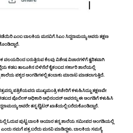
ತಡೆಯಿರಿ ಎಂಬ ಬಾಲಕಿಯ ಮನವಿಗೆ ಸಿಎಂ ಸಿದ್ದರಾಮಯ್ಯ ಅವರು ತಕ್ಷಣ
ಕೊಂಡಿದ್ದಾರೆ.
ಕ ವಲಯದಿಂದ ಬರುತ್ತಿರುವ ಕೆಲವು ವಿಶೇಷ ವಿಚಾರಗಳಿಗೆ ತ್ವರಿತವಾಗಿ
 ಜಿಲ್ಲೆಯ ಕಡಬ ತಾಲೂಕಿನ ಬಿಳಿನೆಲೆ ಕೈಕಂಬದ ಸರ್ಕಾರಿ ಶಾಲೆಯಲ್ಲಿ
ಾಲೆಯ ಪಕ್ಕದ ಅಂಗಡಿಗಳಲ್ಲಿ ತಂಬಾಕು ಮಾರಾಟ ಮಾಡಲಾಗುತ್ತಿದೆ.
ಈ ಪತ್ರವನ್ನು ಪತ್ರಿಕೆಯವರು ಮುಖ್ಯಮಂತ್ರಿ ಕಚೇರಿಗೆ ಕಳುಹಿಸಿದ್ದೂ ತಕ್ಷಣವೇ
ಿ ಕಡಬದ ಪೊಲೀಸ್ ಅಧಿಕಾರಿ ಅಭಿನಂದನ್ ಅವರನ್ನು ಈ ಅಂಗಡಿಗೆ ಕಳುಹಿಸಿ
ಿದ್ದರಾಮಯ್ಯ ಅವರೇ ತನ್ನ ಟ್ವಿಟರ್ ಖಾತೆಯಲ್ಲಿ ಬರೆದುಕೊಂಡಿದ್ದಾರೆ.
ತಿಯಲ್ಲಿ ಓದುವ ಪುಟ್ಟ ಬಾಲಕಿ ಅಯಾರ ತನ್ನ ಶಾಲೆಯ ಸಮೀಪದ ಅಂಗಡಿಯಲ್ಲಿ
ಸಬೇಕು ಎಂದು ನಮಗೆ ಪತ್ರ ಬರೆದು ಮನವಿ ಮಾಡಿದ್ದಳು. ಬಾಲಕಿಯ ಸಮಸ್ಯೆ