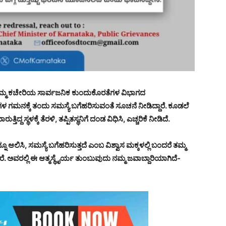
ನಮ್ಮ ಕಚೇರಿಯ ಸಾರ್ವಜನಿಕ ಕುಂದುಕೊರತೆಗಳ ವಿಭಾಗದ
 ಗಮನಕ್ಕೆ ತಂದು ಸಮಸ್ಯೆ ಬಗೆಹರಿಸುವಂತೆ ಸೂಚನೆ ನೀಡಿದ್ದಾರೆ. ಕೂಡಲೆ
ದ ಸ್ಥಳಕ್ಕೆ ತೆರಳಿ, ತಪ್ಪಿತಸ್ಥನಿಗೆ ದಂಡ ವಿಧಿಸಿ, ಎಚ್ಚರಿಕೆ ನೀಡಿದೆ.
ಲಿಸಿ, ಸಮಸ್ಯೆ ಬಗೆಹರಿಸುತ್ತದೆ ಎಂಬ ವಿಶ್ವಾಸ ಮಕ್ಕಳಲ್ಲಿ ಬಂದರೆ ತಮ್ಮ
ರೆ. ಅವರಲ್ಲಿ ಈ ಆತ್ಮಸ್ಥೈರ್ಯ ತುಂಬುವುದು ನಮ್ಮ ಜವಾಬ್ದಾರಿಯಾಗಿದೆ-