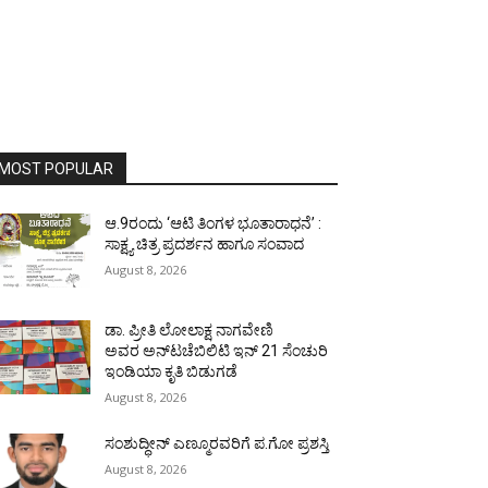
MOST POPULAR
ಆ.9ರಂದು ‘ಆಟಿ ತಿಂಗಳ ಭೂತಾರಾಧನೆ’ :
ಸಾಕ್ಷ್ಯ ಚಿತ್ರ ಪ್ರದರ್ಶನ ಹಾಗೂ ಸಂವಾದ
August 8, 2026
ಡಾ. ಪ್ರೀತಿ ಲೋಲಾಕ್ಷ ನಾಗವೇಣಿ
ಅವರ ಅನ್‌ಟಚೆಬಿಲಿಟಿ ಇನ್ 21 ಸೆಂಚುರಿ
ಇಂಡಿಯಾ ಕೃತಿ ಬಿಡುಗಡೆ
August 8, 2026
ಸಂಶುದ್ಧೀನ್ ಎಣ್ಮೂರವರಿಗೆ ಪ.ಗೋ ಪ್ರಶಸ್ತಿ
August 8, 2026