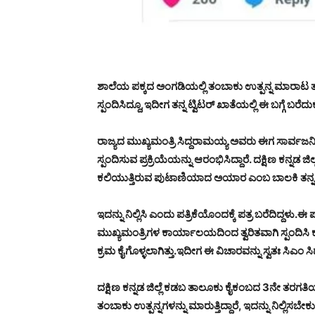
ಶಾಲೆಯ ಪಕ್ಕದ ಅಂಗಡಿಯಲ್ಲಿ ತಂಬಾಕು ಉತ್ಪನ್ನ ಮಾರಾಟ 
ಸ್ಪಂದಿಸಿದ್ದೂ,ಇದೀಗ ತನ್ನ ಟ್ವಿಟರ್ ಖಾತೆಯಲ್ಲಿ ಈ ಬಗ್ಗೆ ಬರೆದು
ರಾಜ್ಯದ ಮುಖ್ಯಮಂತ್ರಿ ಸಿದ್ದರಾಮಯ್ಯ ಅವರು ಈಗ ಸಾರ್ವಜನಿ
ಸ್ಪಂದಿಸುವ ಪ್ರಕ್ರಿಯೆಯನ್ನು ಆರಂಭಿಸಿದ್ದಾರೆ. ದಕ್ಷಿಣ ಕನ್ನಡ
ಕಲಿಯುತ್ತಿರುವ ಪುಟಾಣಿಯಾದ ಅಯಾರ ಎಂಬ ಬಾಲಕಿ ತನ್ನ ಶ
ಇದನ್ನು ನಿಲ್ಲಿಸಿ ಎಂದು ಪತ್ರಿಕೆಯೊಂದಕ್ಕೆ ಪತ್ರ ಬರೆದಿದ್ದಳು.
ಮುಖ್ಯಮಂತ್ರಿಗಳ ಕಾರ್ಯಾಲಯದಿಂದ ತ್ವರಿತವಾಗಿ ಸ್ಪಂದಿಸ
ಕ್ರಮ ಕೈಗೊಳ್ಳಲಾಗಿತ್ತು.ಇದೀಗ ಈ ವಿಚಾರವನ್ನು ಸ್ವತಃ ಸಿಎಂ ಸ
ದಕ್ಷಿಣ ಕನ್ನಡ ಜಿಲ್ಲೆ ಕಡಬ ತಾಲೂಕು ಕೈಕಂಬದ 3ನೇ ತರಗ
ತಂಬಾಕು ಉತ್ಪನ್ನಗಳನ್ನು ಮಾರುತ್ತಿದ್ದಾರೆ, ಇದನ್ನು ನಿಲ್ಲಿ