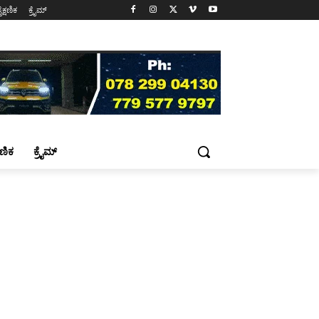
ೈಕ್ಷಣಿಕ
ಕ್ರೈಮ್
್ಷಣಿಕ
ಕ್ರೈಮ್