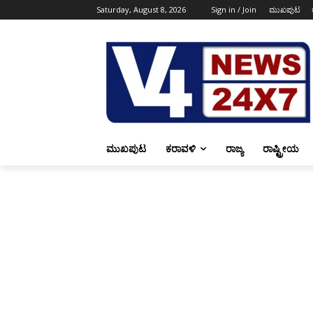
Saturday, August 8, 2026
Sign in / Join
ಮುಖಪುಟ
ಮುಖಪುಟ
ಕರಾವಳಿ
ರಾಜ್ಯ
ರಾಷ್ಟ್ರೀಯ