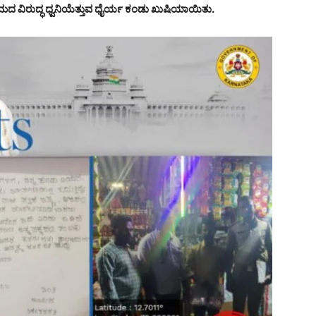
್ರಮದ ವಿರುದ್ಧ ಧ್ವನಿಯೆತ್ತುವ ಧೈರ್ಯ ಕಂಡು ಖುಷಿಯಾಯಿತು.