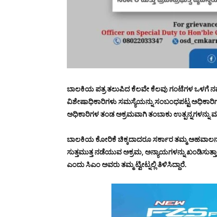
ಬಾಲಕಿಯ ಪತ್ರ ತಲುಪಿದ ಕೆಲವೇ ಕೆಲವು ಗಂಟೆಗಳ ಒಳಗೆ 
ವಿಶೇಷಾಧಿಕಾರಿಗಳು ಸಮಸ್ಯೆಯನ್ನು ಸಂಬಂಧಪಟ್ಟ ಅಧಿಕಾರಿಗಳ
ಅಧಿಕಾರಿಗಳ ತಂಡ ಅಕ್ರಮವಾಗಿ ತಂಬಾಕು ಉತ್ಪನ್ನಗಳನ್ನು ಮಾರುತ್ತಿದ್
ಬಾಲಕಿಯ ಕೋರಿಕೆ ಚಿಕ್ಕದಾದರೂ ಸರ್ಕಾರ ತಮ್ಮ ಅಹವಾಲನ್ನೂ ಆ
ಸುತ್ತಮುತ್ತ ನಡೆಯುವ ಅಕ್ರಮ, ಅನ್ಯಾಯಗಳನ್ನು ಖಂಡಿಸುತ್ತಾ
ಎಂದು ಸಿಎಂ ಅವರು ತಮ್ಮ ಟ್ವೀಟ್ನಲ್ಲಿ ತಿಳಿಸಿದ್ದಾರೆ.