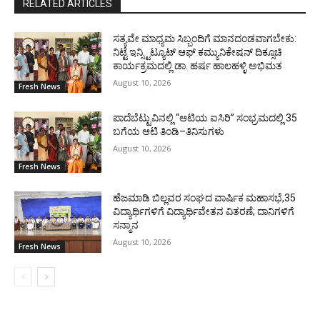
RELATED ARTICLES
ಸತ್ಯವೇ ಮಾಧ್ಯಮ ಸಿಬ್ಬಂದಿಗೆ ಮಾನದಂಡವಾಗಬೇಕು:
ನಿಟ್ಟೆ ಇನ್ಸ್ಟಿಟ್ಯೂಟ್ ಆಫ್ ಕಮ್ಯುನಿಕೇಷನ್ ದಿಕ್ಸೂಚಿ
ಕಾರ್ಯಕ್ರಮದಲ್ಲಿ ಡಾ. ಹರ್ಷ ಹಾಲಹಳ್ಳಿ ಅಭಿಮತ
August 10, 2026
Fresh News
ಪಾದೆಬೆಟ್ಟುವಿನಲ್ಲಿ “ಆಟಿಯ ಐಸಿರಿ’’ ಸಂಭ್ರಮದಲ್ಲಿ 35
ಬಗೆಯ ಆಟಿ ತಿಂಡಿ–ತಿನಿಸುಗಳು
August 10, 2026
Fresh News
ಹೆಜಮಾಡಿ ಬಿಲ್ಲವರ ಸಂಘದ ವಾರ್ಷಿಕ ಮಹಾಸಭೆ,35
ವಿದ್ಯಾರ್ಥಿಗಳಿಗೆ ವಿದ್ಯಾರ್ಥಿವೇತನ ವಿತರಣೆ; ದಾನಿಗಳಿಗೆ
ಸನ್ಮಾನ
August 10, 2026
Fresh News