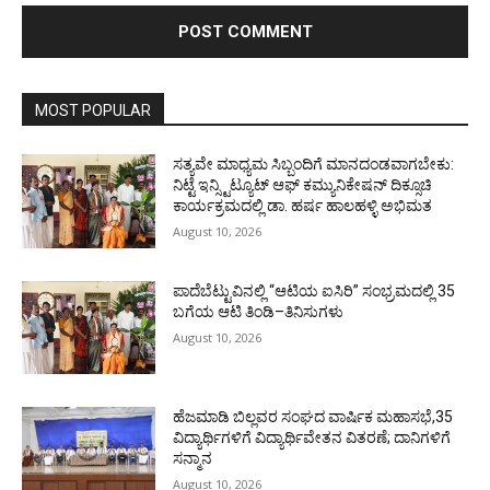
MOST POPULAR
ಸತ್ಯವೇ ಮಾಧ್ಯಮ ಸಿಬ್ಬಂದಿಗೆ ಮಾನದಂಡವಾಗಬೇಕು:
ನಿಟ್ಟೆ ಇನ್ಸ್ಟಿಟ್ಯೂಟ್ ಆಫ್ ಕಮ್ಯುನಿಕೇಷನ್ ದಿಕ್ಸೂಚಿ
ಕಾರ್ಯಕ್ರಮದಲ್ಲಿ ಡಾ. ಹರ್ಷ ಹಾಲಹಳ್ಳಿ ಅಭಿಮತ
August 10, 2026
ಪಾದೆಬೆಟ್ಟುವಿನಲ್ಲಿ “ಆಟಿಯ ಐಸಿರಿ’’ ಸಂಭ್ರಮದಲ್ಲಿ 35
ಬಗೆಯ ಆಟಿ ತಿಂಡಿ–ತಿನಿಸುಗಳು
August 10, 2026
ಹೆಜಮಾಡಿ ಬಿಲ್ಲವರ ಸಂಘದ ವಾರ್ಷಿಕ ಮಹಾಸಭೆ,35
ವಿದ್ಯಾರ್ಥಿಗಳಿಗೆ ವಿದ್ಯಾರ್ಥಿವೇತನ ವಿತರಣೆ; ದಾನಿಗಳಿಗೆ
ಸನ್ಮಾನ
August 10, 2026