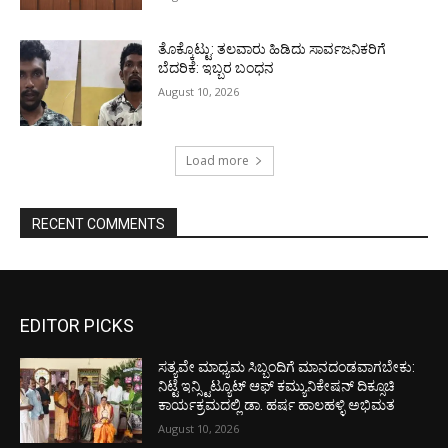
ತೊಕ್ಕೊಟ್ಟು: ತಲವಾರು ಹಿಡಿದು ಸಾರ್ವಜನಿಕರಿಗೆ
ಬೆದರಿಕೆ: ಇಬ್ಬರ ಬಂಧನ
August 10, 2026
Load more
RECENT COMMENTS
EDITOR PICKS
ಸತ್ಯವೇ ಮಾಧ್ಯಮ ಸಿಬ್ಬಂದಿಗೆ ಮಾನದಂಡವಾಗಬೇಕು:
ನಿಟ್ಟೆ ಇನ್ಸ್ಟಿಟ್ಯೂಟ್ ಆಫ್ ಕಮ್ಯುನಿಕೇಷನ್ ದಿಕ್ಸೂಚಿ
ಕಾರ್ಯಕ್ರಮದಲ್ಲಿ ಡಾ. ಹರ್ಷ ಹಾಲಹಳ್ಳಿ ಅಭಿಮತ
August 10, 2026