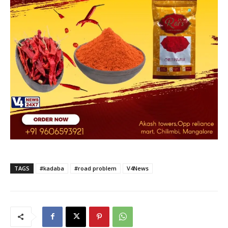
TAGS
#kadaba
#road problem
V4News