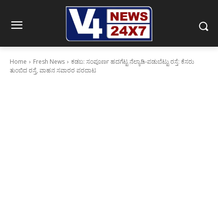
Home
Fresh News
ಕಡಬ: ಸಂಪೂರ್ಣ ಹದಗೆಟ್ಟ ನೆಲ್ಯಾಡಿ-ಪಡುಬೆಟ್ಟು ರಸ್ತೆ: ಕೆಸರು
ತುಂಬಿದ ರಸ್ತೆ, ವಾಹನ ಸವಾರರ ಪರದಾಟ