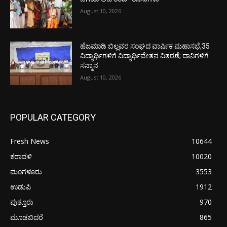
August 10, 2026
ಹೆಜಮಾಡಿ ಬಿಲ್ಲವರ ಸಂಘದ ವಾರ್ಷಿಕ ಮಹಾಸಭೆ,35
ವಿದ್ಯಾರ್ಥಿಗಳಿಗೆ ವಿದ್ಯಾರ್ಥಿವೇತನ ವಿತರಣೆ; ದಾನಿಗಳಿಗೆ
ಸನ್ಮಾನ
August 10, 2026
POPULAR CATEGORY
Fresh News
10644
ಕರಾವಳಿ
10020
ಮಂಗಳೂರು
3553
ಉಡುಪಿ
1912
ಪುತ್ತೂರು
970
ಮೂಡಬಿದರೆ
865