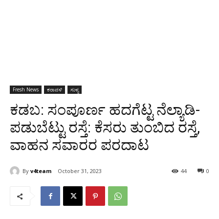
Fresh News
ಕರಾವಳಿ
ಸುಳ್ಯ
ಕಡಬ: ಸಂಪೂರ್ಣ ಹದಗೆಟ್ಟ ನೆಲ್ಯಾಡಿ-
ಪಡುಬೆಟ್ಟು ರಸ್ತೆ: ಕೆಸರು ತುಂಬಿದ ರಸ್ತೆ,
ವಾಹನ ಸವಾರರ ಪರದಾಟ
By
v4team
October 31, 2023
44
0