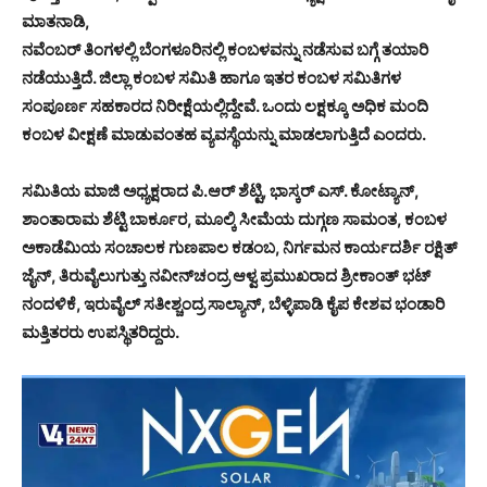
ಮಾತನಾಡಿ,
ನವೆಂಬರ್ ತಿಂಗಳಲ್ಲಿ ಬೆಂಗಳೂರಿನಲ್ಲಿ ಕಂಬಳವನ್ನು ನಡೆಸುವ ಬಗ್ಗೆ ತಯಾರಿ
ನಡೆಯುತ್ತಿದೆ. ಜಿಲ್ಲಾ ಕಂಬಳ ಸಮಿತಿ ಹಾಗೂ ಇತರ ಕಂಬಳ ಸಮಿತಿಗಳ
ಸಂಪೂರ್ಣ ಸಹಕಾರದ ನಿರೀಕ್ಷೆಯಲ್ಲಿದ್ದೇವೆ. ಒಂದು ಲಕ್ಷಕ್ಕೂ ಅಧಿಕ ಮಂದಿ
ಕಂಬಳ ವೀಕ್ಷಣೆ ಮಾಡುವಂತಹ ವ್ಯವಸ್ಥೆಯನ್ನು ಮಾಡಲಾಗುತ್ತಿದೆ ಎಂದರು.
ಸಮಿತಿಯ ಮಾಜಿ ಅಧ್ಯಕ್ಷರಾದ ಪಿ.ಆರ್ ಶೆಟ್ಟಿ, ಭಾಸ್ಕರ್ ಎಸ್. ಕೋಟ್ಯಾನ್,
ಶಾಂತಾರಾಮ ಶೆಟ್ಟಿ ಬಾರ್ಕೂರ, ಮೂಲ್ಕಿ ಸೀಮೆಯ ದುಗ್ಗಣ ಸಾಮಂತ, ಕಂಬಳ
ಅಕಾಡೆಮಿಯ ಸಂಚಾಲಕ ಗುಣಪಾಲ ಕಡಂಬ, ನಿರ್ಗಮನ ಕಾರ್ಯದರ್ಶಿ ರಕ್ಷಿತ್
ಜೈನ್, ತಿರುವೈಲುಗುತ್ತು ನವೀನ್‍ಚಂದ್ರ ಆಳ್ವ ಪ್ರಮುಖರಾದ ಶ್ರೀಕಾಂತ್ ಭಟ್
ನಂದಳಿಕೆ, ಇರುವೈಲ್ ಸತೀಶ್ಚಂದ್ರ ಸಾಲ್ಯಾನ್, ಬೆಳ್ಳಿಪಾಡಿ ಕೈಪ ಕೇಶವ ಭಂಡಾರಿ
ಮತ್ತಿತರರು ಉಪಸ್ಥಿತರಿದ್ದರು.