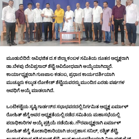
ಮೂಡುಬಿದಿರೆ: ಅವಿಭಜಿತ ದ.ಕ ಜಿಲ್ಲಾ ಕಂಬಳ ಸಮಿತಿಯ ನೂತನ ಅಧ್ಯಕ್ಷರಾಗಿ
ಡಾ.ಬೆಳಪು ದೇವಿಪ್ರಸಾದ್ ಶೆಟ್ಟಿ ಅವಿರೋಧವಾಗಿ ಆಯ್ಕೆಯಾಗಿದ್ದಾರೆ.
ಕಾರ್ಯಾಧ್ಯಕ್ಷರಾಗಿ ಗುಣಪಾಲ ಕಡಂಬ, ಪ್ರಧಾನ ಕಾರ್ಯದರ್ಶಿಯಾಗಿ
ಮುಚ್ಚೂರು ಕಲ್ಕುಡ ಲೋಕೇಶ್ ಶೆಟ್ಟಿಯವರನ್ನು ಮುಂದಿನ ಎರಡು ವರ್ಷಗಳ
ಅವಧಿಗೆ ಆಯ್ಕೆ ಮಾಡಲಾಗಿದೆ.
ಒಂಟಿಕಟ್ಟೆಯ ಸೃಷ್ಠಿ ಗಾರ್ಡನ್‍ನ ಸಭಾಭವನದಲ್ಲಿ ನಿರ್ಗಮಿತ ಅಧ್ಯಕ್ಷ ಏರ್ಮಾಳ್
ರೋಹಿತ್ ಹೆಗ್ಡೆ ಅವರ ಅಧ್ಯಕ್ಷತೆಯಲ್ಲಿ ನಡೆದ ಸಮಿತಿಯ ಮಹಾಸಭೆಯಲ್ಲಿ
ಪದಾಧಿಕಾರಿಗಳ ಆಯ್ಕೆ ಪ್ರಕ್ರಿಯೆ ನಡೆಯಿತು. ಗೌರವಾಧ್ಯಕ್ಷರಾಗಿ ಏರ್ಮಾಳ್
ರೋಹಿತ್ ಹೆಗ್ಡೆ, ಕೋಶಾಧಿಕಾರಿಯಾಗಿ ಚಂದ್ರಹಾಸ ಸನಿಲ್, ರಶ್ಮಿತ್ ಶೆಟ್ಟಿ,
ಉಪಾಧ್ಯಕ್ಷರಾದ ಶಕ್ತಿಪ್ರಸಾದ್ ಶೆಟ್ಟಿ, ಉಪ ಕಾರ್ಯದರ್ಶಿಯಾಗಿ ವಿದ್ಯಾಧರ್ ಜೈನ್