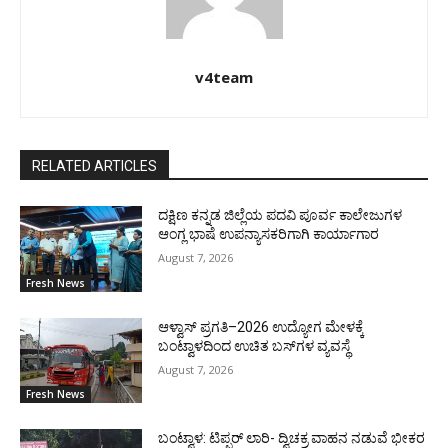
v4team
RELATED ARTICLES
ದಕ್ಷಿಣ ಕನ್ನಡ ಜಿಲ್ಲೆಯ ಪದವಿ ಪೂರ್ವ ಕಾಲೇಜುಗಳ
ಆಂಗ್ಲ ಭಾಷೆ ಉಪನ್ಯಾಸಕರಿಗಾಗಿ ಕಾರ್ಯಾಗಾರ
August 7, 2026
Fresh News
ಆಳ್ವಾಸ್ ಪ್ರಗತಿ–2026 ಉದ್ಯೋಗ ಮೇಳಕ್ಕೆ
ಬಂಟ್ವಾಳದಿಂದ ಉಚಿತ ಬಸ್‌ಗಳ ವ್ಯವಸ್ಥೆ
August 7, 2026
Fresh News
ಬಂಟ್ವಾಳ: ಟಿಪ್ಪರ್ ಲಾರಿ- ದ್ವಿಚಕ್ರ ವಾಹನ ನಡುವೆ ಭೀಕರ