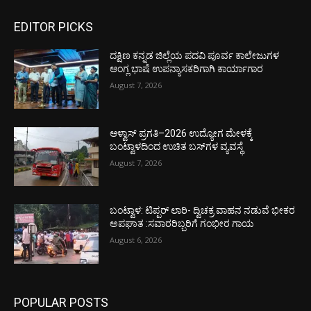
EDITOR PICKS
ದಕ್ಷಿಣ ಕನ್ನಡ ಜಿಲ್ಲೆಯ ಪದವಿ ಪೂರ್ವ ಕಾಲೇಜುಗಳ
ಆಂಗ್ಲ ಭಾಷೆ ಉಪನ್ಯಾಸಕರಿಗಾಗಿ ಕಾರ್ಯಾಗಾರ
August 7, 2026
ಆಳ್ವಾಸ್ ಪ್ರಗತಿ–2026 ಉದ್ಯೋಗ ಮೇಳಕ್ಕೆ
ಬಂಟ್ವಾಳದಿಂದ ಉಚಿತ ಬಸ್‌ಗಳ ವ್ಯವಸ್ಥೆ
August 7, 2026
ಬಂಟ್ವಾಳ: ಟಿಪ್ಪರ್ ಲಾರಿ- ದ್ವಿಚಕ್ರ ವಾಹನ ನಡುವೆ ಭೀಕರ
ಅಪಘಾತ :ಸವಾರರಿಬ್ಬರಿಗೆ ಗಂಭೀರ ಗಾಯ
August 6, 2026
POPULAR POSTS