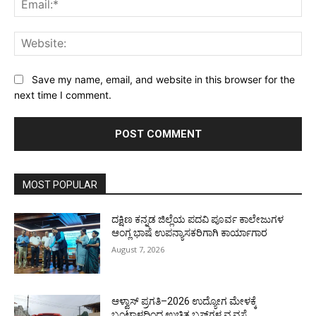
Web
Save my name, email, and website in this browser for the
next time I comment.
MOST POPULAR
ದಕ್ಷಿಣ ಕನ್ನಡ ಜಿಲ್ಲೆಯ ಪದವಿ ಪೂರ್ವ ಕಾಲೇಜುಗಳ
ಆಂಗ್ಲ ಭಾಷೆ ಉಪನ್ಯಾಸಕರಿಗಾಗಿ ಕಾರ್ಯಾಗಾರ
August 7, 2026
ಆಳ್ವಾಸ್ ಪ್ರಗತಿ–2026 ಉದ್ಯೋಗ ಮೇಳಕ್ಕೆ
ಬಂಟ್ವಾಳದಿಂದ ಉಚಿತ ಬಸ್‌ಗಳ ವ್ಯವಸ್ಥೆ