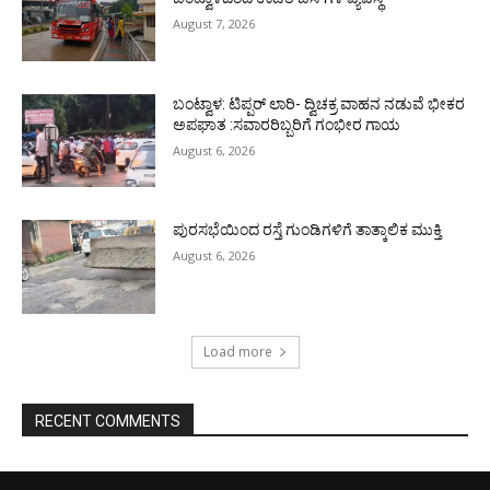
August 7, 2026
ಬಂಟ್ವಾಳ: ಟಿಪ್ಪರ್ ಲಾರಿ- ದ್ವಿಚಕ್ರ ವಾಹನ ನಡುವೆ ಭೀಕರ
ಅಪಘಾತ :ಸವಾರರಿಬ್ಬರಿಗೆ ಗಂಭೀರ ಗಾಯ
August 6, 2026
ಪುರಸಭೆಯಿಂದ ರಸ್ತೆ ಗುಂಡಿಗಳಿಗೆ ತಾತ್ಕಾಲಿಕ ಮುಕ್ತಿ
August 6, 2026
Load more
RECENT COMMENTS