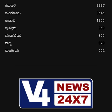
ಕರಾವಳಿ
9997
ಮಂಗಳೂರು
3546
ಉಡುಪಿ
1906
ಪುತ್ತೂರು
969
ಮೂಡಬಿದರೆ
860
ರಾಜ್ಯ
829
ರಾಜಕೀಯ
662