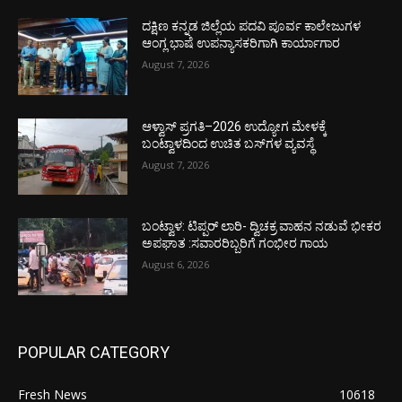
ದಕ್ಷಿಣ ಕನ್ನಡ ಜಿಲ್ಲೆಯ ಪದವಿ ಪೂರ್ವ ಕಾಲೇಜುಗಳ
ಆಂಗ್ಲ ಭಾಷೆ ಉಪನ್ಯಾಸಕರಿಗಾಗಿ ಕಾರ್ಯಾಗಾರ
August 7, 2026
ಆಳ್ವಾಸ್ ಪ್ರಗತಿ–2026 ಉದ್ಯೋಗ ಮೇಳಕ್ಕೆ
ಬಂಟ್ವಾಳದಿಂದ ಉಚಿತ ಬಸ್‌ಗಳ ವ್ಯವಸ್ಥೆ
August 7, 2026
ಬಂಟ್ವಾಳ: ಟಿಪ್ಪರ್ ಲಾರಿ- ದ್ವಿಚಕ್ರ ವಾಹನ ನಡುವೆ ಭೀಕರ
ಅಪಘಾತ :ಸವಾರರಿಬ್ಬರಿಗೆ ಗಂಭೀರ ಗಾಯ
August 6, 2026
POPULAR CATEGORY
Fresh News
10618