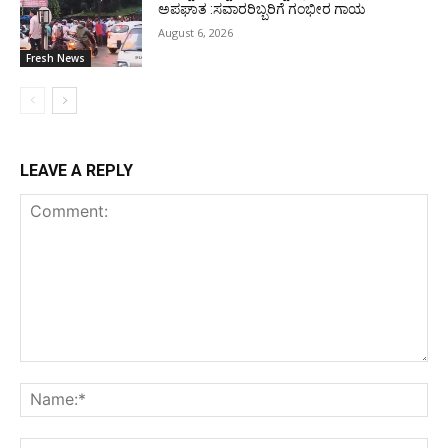
ಅಪಘಾತ :ಸವಾರರಿಬ್ಬರಿಗೆ ಗಂಭೀರ ಗಾಯ
August 6, 2026
Fresh News
LEAVE A REPLY
Comment:
Na
Ema