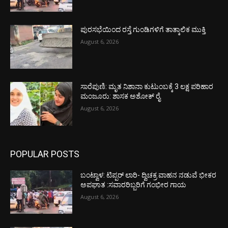
ಪುರಸಭೆಯಿಂದ ರಸ್ತೆ ಗುಂಡಿಗಳಿಗೆ ತಾತ್ಕಾಲಿಕ ಮುಕ್ತಿ
August 6, 2026
ಸಾರೆಪುಣಿ: ಮೃತ ನಿಶಾನಾ ಕುಟುಂಬಕ್ಕೆ 3 ಲಕ್ಷ ಪರಿಹಾರ
ಮಂಜೂರು: ಶಾಸಕ ಅಶೋಕ್ ರೈ
August 6, 2026
POPULAR POSTS
ಬಂಟ್ವಾಳ: ಟಿಪ್ಪರ್ ಲಾರಿ- ದ್ವಿಚಕ್ರ ವಾಹನ ನಡುವೆ ಭೀಕರ
ಅಪಘಾತ :ಸವಾರರಿಬ್ಬರಿಗೆ ಗಂಭೀರ ಗಾಯ
August 6, 2026