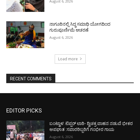
August 6, 2026
ನಾಗೂರಿನಲ್ಲಿ ಸಿದ್ಧ ಸಮಾಧಿ ಯೋಗದಿಂದ
ಗುರುಪೂರ್ಣಿಮೆ ಆಚರಣೆ
August 6, 2026
Load more
RECENT COMMENTS
EDITOR PICKS
ಬಂಟ್ವಾಳ: ಟಿಪ್ಪರ್ ಲಾರಿ- ದ್ವಿಚಕ್ರ ವಾಹನ ನಡುವೆ ಭೀಕರ
ಅಪಘಾತ :ಸವಾರರಿಬ್ಬರಿಗೆ ಗಂಭೀರ ಗಾಯ
August 6, 2026