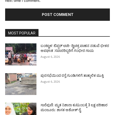
next time I comment.
MOST POPULAR
ಬಂಟ್ವಾಳ: ಟಿಪ್ಪರ್ ಲಾರಿ- ದ್ವಿಚಕ್ರ ವಾಹನ ನಡುವೆ ಭೀಕರ
ಅಪಘಾತ :ಸವಾರರಿಬ್ಬರಿಗೆ ಗಂಭೀರ ಗಾಯ
August 6, 2026
ಪುರಸಭೆಯಿಂದ ರಸ್ತೆ ಗುಂಡಿಗಳಿಗೆ ತಾತ್ಕಾಲಿಕ ಮುಕ್ತಿ
August 6, 2026
ಸಾರೆಪುಣಿ: ಮೃತ ನಿಶಾನಾ ಕುಟುಂಬಕ್ಕೆ 3 ಲಕ್ಷ ಪರಿಹಾರ
ಮಂಜೂರು: ಶಾಸಕ ಅಶೋಕ್ ರೈ