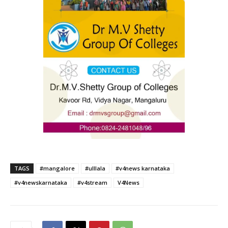
TAGS
#mangalore
#ulllala
#v4news karnataka
#v4newskarnataka
#v4stream
V4News