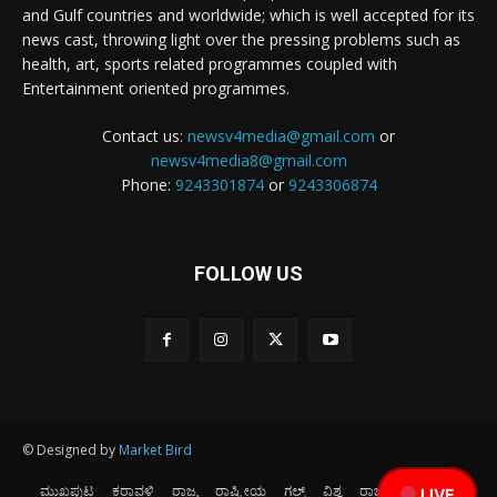
and Gulf countries and worldwide; which is well accepted for its
news cast, throwing light over the pressing problems such as
health, art, sports related programmes coupled with
Entertainment oriented programmes.
Contact us:
newsv4media@gmail.com
or
newsv4media8@gmail.com
Phone:
9243301874
or
9243306874
FOLLOW US
© Designed by
Market Bird
ಮುಖಪುಟ
ಕರಾವಳಿ
ರಾಜ್ಯ
ರಾಷ್ಟ್ರೀಯ
ಗಲ್ಫ್
ವಿಶ್ವ
ರಾಜಕೀಯ
ಕ್ರೀಡೆ
LIVE