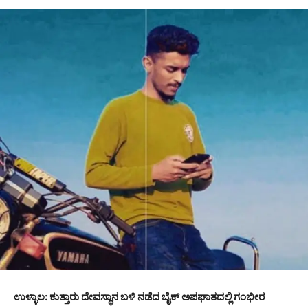
ಉಳ್ಳಾಲ: ಕುತ್ತಾರು ದೇವಸ್ಥಾನ ಬಳಿ ನಡೆದ ಬೈಕ್ ಅಪಘಾತದಲ್ಲಿ ಗಂಭೀರ