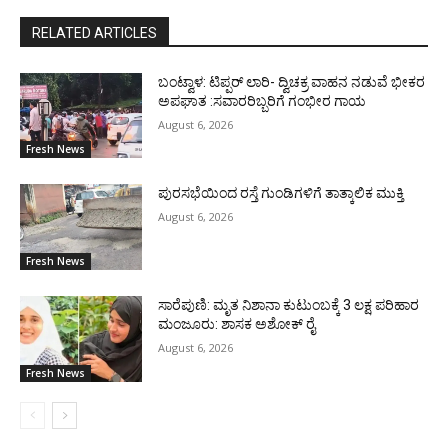
RELATED ARTICLES
ಬಂಟ್ವಾಳ: ಟಿಪ್ಪರ್ ಲಾರಿ- ದ್ವಿಚಕ್ರ ವಾಹನ ನಡುವೆ ಭೀಕರ
ಅಪಘಾತ :ಸವಾರರಿಬ್ಬರಿಗೆ ಗಂಭೀರ ಗಾಯ
August 6, 2026
Fresh News
ಪುರಸಭೆಯಿಂದ ರಸ್ತೆ ಗುಂಡಿಗಳಿಗೆ ತಾತ್ಕಾಲಿಕ ಮುಕ್ತಿ
August 6, 2026
Fresh News
ಸಾರೆಪುಣಿ: ಮೃತ ನಿಶಾನಾ ಕುಟುಂಬಕ್ಕೆ 3 ಲಕ್ಷ ಪರಿಹಾರ
ಮಂಜೂರು: ಶಾಸಕ ಅಶೋಕ್ ರೈ
August 6, 2026
Fresh News