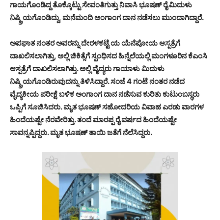
ಗಾಯಗೊಂಡಿದ್ದ ತೊಕ್ಕೊಟ್ಟು ಸೇವಂತಿಗುತ್ತು ನಿವಾಸಿ ಭೂಷಣ್ ರೈ ಮಿದುಳು
ನಿಷ್ಕ್ರಿಯಗೊಂಡಿದ್ದು, ಮನೆಮಂದಿ ಅಂಗಾಂಗ ದಾನ ನಡೆಸಲು ಮುಂದಾಗಿದ್ದಾರೆ.
ಅಪಘಾತ ನಂತರ ಅವರನ್ನು ದೇರಳಕಟ್ಟೆ ಯ ಯೆನೆಪೋಯ ಆಸ್ಪತ್ರೆಗೆ
ದಾಖಲಿಸಲಾಗಿತ್ತು, ಅಲ್ಲಿ ಚಿಕಿತ್ಸೆಗೆ ಸ್ಪಂಧಿಸದ ಹಿನ್ನೆಲೆಯಲ್ಲಿ ಮಂಗಳೂರಿನ ಕೆಎಂಸಿ
ಆಸ್ಪತ್ರೆಗೆ ದಾಖಲಿಸಲಾಗಿತ್ತು. ಅಲ್ಲಿ ವೈದ್ಯರು ಗಾಯಾಳು ಮಿದುಳು
ನಿಷ್ಕ್ರಿಯಗೊಂಡಿರುವುದನ್ನು ತಿಳಿಸಿದ್ದಾರೆ. ಸಂಜೆ 4 ಗಂಟೆ ನಂತರ ನಡೆದ
ವೈದ್ಯಕೀಯ ಪರೀಕ್ಷೆ ಬಳಿಕ ಅಂಗಾಂಗ ದಾನ ನಡೆಸುವ ಕುರಿತು ಕುಟುಂಬಸ್ಥರು
ಒಪ್ಪಿಗೆ ಸೂಚಿಸಿದರು. ಮೃತ ಭೂಷಣ್ ಸಹೋದರಿಯ ವಿವಾಹ ಎರಡು ವಾರಗಳ
ಹಿಂದೆಯಷ್ಟೇ ನೆರವೇರಿತ್ತು. ತಂದೆ ಮಾರಪ್ಪ ರೈ ವರ್ಷದ ಹಿಂದೆಯಷ್ಟೇ
ಸಾವನ್ನಪ್ಪಿದ್ದರು. ಮೃತ ಭೂಷಣ್ ತಾಯಿ ಜತೆಗೆ ನೆಲೆಸಿದ್ದರು.