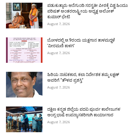
ಪಡುಕುತ್ಯಾರು ಆನೆಗುಂದಿ ಸರಸ್ವತೀ ಪೀಠಕ್ಕೆ ವಿಶ್ವ ಹಿಂದೂ
ಪರಿಷತ್ ಅಂತರರಾಷ್ಟ್ರೀಯ ಅಧ್ಯಕ್ಷ ಅಲೋಕ್
ಕುಮಾರ್ ಭೇಟಿ
August 7, 2026
ಬೋಳದಲ್ಲಿ ಆ.9ರಂದು ಯಕ್ಷಗಾನ ತಾಳಮದ್ದಳೆ
‘ವೀರಮಣಿ ಕಾಳಗ’
August 7, 2026
ಹಿರಿಯ ನಾಟಕಕಾರ, ಕಲಾ ನಿರ್ದೇಶಕ ತಮ್ಮ ಲಕ್ಷಣ್
ಅವರಿಗೆ “ತೌಳವ ಪ್ರಶಸ್ತಿ”
August 7, 2026
ದಕ್ಷಿಣ ಕನ್ನಡ ಜಿಲ್ಲೆಯ ಪದವಿ ಪೂರ್ವ ಕಾಲೇಜುಗಳ
ಆಂಗ್ಲ ಭಾಷೆ ಉಪನ್ಯಾಸಕರಿಗಾಗಿ ಕಾರ್ಯಾಗಾರ
August 7, 2026