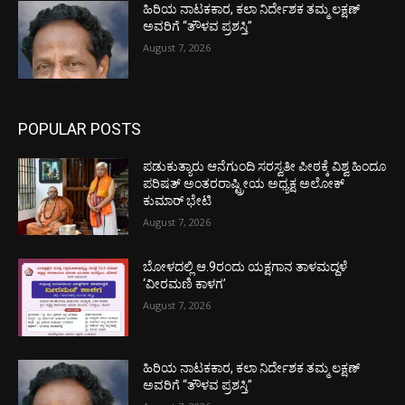
ಹಿರಿಯ ನಾಟಕಕಾರ, ಕಲಾ ನಿರ್ದೇಶಕ ತಮ್ಮ ಲಕ್ಷಣ್
ಅವರಿಗೆ “ತೌಳವ ಪ್ರಶಸ್ತಿ”
August 7, 2026
POPULAR POSTS
ಪಡುಕುತ್ಯಾರು ಆನೆಗುಂದಿ ಸರಸ್ವತೀ ಪೀಠಕ್ಕೆ ವಿಶ್ವ ಹಿಂದೂ
ಪರಿಷತ್ ಅಂತರರಾಷ್ಟ್ರೀಯ ಅಧ್ಯಕ್ಷ ಅಲೋಕ್
ಕುಮಾರ್ ಭೇಟಿ
August 7, 2026
ಬೋಳದಲ್ಲಿ ಆ.9ರಂದು ಯಕ್ಷಗಾನ ತಾಳಮದ್ದಳೆ
‘ವೀರಮಣಿ ಕಾಳಗ’
August 7, 2026
ಹಿರಿಯ ನಾಟಕಕಾರ, ಕಲಾ ನಿರ್ದೇಶಕ ತಮ್ಮ ಲಕ್ಷಣ್
ಅವರಿಗೆ “ತೌಳವ ಪ್ರಶಸ್ತಿ”