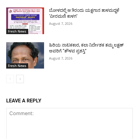
ಬೋಳದಲ್ಲಿ ಆ.9ರಂದು ಯಕ್ಷಗಾನ ತಾಳಮದ್ದಳೆ
‘ವೀರಮಣಿ ಕಾಳಗ’
August 7, 2026
Fresh News
ಹಿರಿಯ ನಾಟಕಕಾರ, ಕಲಾ ನಿರ್ದೇಶಕ ತಮ್ಮ ಲಕ್ಷಣ್
ಅವರಿಗೆ “ತೌಳವ ಪ್ರಶಸ್ತಿ”
August 7, 2026
Fresh News
LEAVE A REPLY