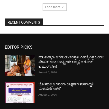
Load more
RECENT COMMENTS
EDITOR PICKS
ಪಡುಕುತ್ಯಾರು ಆನೆಗುಂದಿ ಸರಸ್ವತೀ ಪೀಠಕ್ಕೆ ವಿಶ್ವ ಹಿಂದೂ
ಪರಿಷತ್ ಅಂತರರಾಷ್ಟ್ರೀಯ ಅಧ್ಯಕ್ಷ ಅಲೋಕ್
ಕುಮಾರ್ ಭೇಟಿ
August 7, 2026
ಬೋಳದಲ್ಲಿ ಆ.9ರಂದು ಯಕ್ಷಗಾನ ತಾಳಮದ್ದಳೆ
‘ವೀರಮಣಿ ಕಾಳಗ’
August 7, 2026