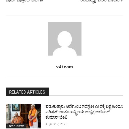
ಪುರ್ಪ ಪುಸ್ತಕದ ಅರ್ಪಣೆ
ಉಪಾಧ್ಯಕ್ಷ ಫಿಲಂ ಶೂಟಿಂಗ್
v4team
RELATED ARTICLES
ಪಡುಕುತ್ಯಾರು ಆನೆಗುಂದಿ ಸರಸ್ವತೀ ಪೀಠಕ್ಕೆ ವಿಶ್ವ ಹಿಂದೂ
ಪರಿಷತ್ ಅಂತರರಾಷ್ಟ್ರೀಯ ಅಧ್ಯಕ್ಷ ಅಲೋಕ್
ಕುಮಾರ್ ಭೇಟಿ
August 7, 2026
Fresh News