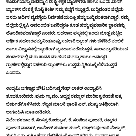
ಕೊಡುಗೆಯನ್ನು ನೀಡಿದ್ದು 4 ರಾಷ್ಟ್ರೀಕೃತ ಬ್ಯಾಂಕ್‍ಗಳು ಹಾಗೂ ಒಂದು ಖಾಸಗಿ
ಬ್ಯಾಂಕ್‍ನ ದೇಶಕ್ಕೆ ಕೊಟ್ಟ ಕೀರ್ತಿ ನಮ್ಮ ಜಿಲ್ಲೆಗೆ ಸಲ್ಲುತ್ತದೆ. ಬುದ್ದಿವಂತರ ಜಿಲ್ಲೆಯ
ಜನರು ಆರ್ಥಿಕ ವ್ಯವಸ್ಥೆಯ ನಿರ್ವಹಣೆಯಲ್ಲೂ ಹೆಚ್ಚು ಬುದ್ದಿವಂತರಾಗಿದ್ದಾರೆ, ನಮ್ಮ
ಜಿಲ್ಲೆಯಲ್ಲಿ ಕೃಷಿ ಅವಲಂಭಿತ ಜನರಿದ್ದರೂ ಕೂಡ ಹೆಚ್ಚು ವ್ಯವಹಾರಿಕ ಜ್ಞಾನವನ್ನು
ಹೊಂದಿದವರಾಗಿದ್ದಾರೆ ಎಂದರು. ಬದಲಾದ ಘಟ್ಟದಲ್ಲಿ ಇಂದು ದೊಡ್ಡ ಮಟ್ಟದ
ಆರ್ಥಿಕ ಸಹಕಾರವನ್ನು ನೀಡುವಷ್ಟು ಸಹಕಾರಿ ಬ್ಯಾಂಕ್ ಗಳು ಬೆಳೆದಿದೆ ನಂಬಿಕೆ
ಹಾಗೂ ವಿಶ್ವಾಸದಲ್ಲಿ ಬ್ಯಾಂಕಿಂಗ್ ವ್ಯವಹಾರ ನಡೆಯುತ್ತದೆ. ಸಾಲವನ್ನು ಸರಿಯಾದ
ಸಂದರ್ಭದಲ್ಲಿ ಮರು ಪಾವತಿ ಮಾಡುವ ಮನಸ್ಸು ಹಾಗೂ ಜವಬ್ದಾರಿ
ಗ್ರಾಹಕರಲ್ಲಿದ್ದಾಗ ಸಹಕಾರಿ ಬ್ಯಾಂಕ್‍ಗಳು ಉತ್ತಮ ಸ್ಥಿತಿಯಲ್ಲಿ ಬೆಳೆಯುತ್ತದೆ
ಎಂದರು.
ಉದ್ಯಮಿ ಜಗನ್ನಾಥ ಚೌಟ ಬದಿಗುಡ್ಡೆ ಸೇಫ್ ಲಾಕರ್ ಉದ್ಘಾಟಿಸಿ
ಶೂಭಕೋರಿದರು. ಪುದು ಗ್ರಾ.ಪಂ. ಅಧ್ಯಕ್ಷ ರಮ್ಲಾನ್ ಮಾರಿಪಳ್ಳ ಠೇವಣಿ ಪತ್ರ
ಬಿಡುಗಡೆಗೊಳಿಸಿದರು. ಕಟ್ಟಡ ಮಾಲಕಿ ಭಾರತಿ ಎನ್. ಮುಖ್ಯ ಅತಿಥಿಯಾಗಿ
ಭಾಗವಹಿಸಿ ಮಾತನಾಡಿದರು.
ನಿರ್ದೇಶಕರಾದ ಕೆ. ಸೇಸಪ್ಪ ಕೋಟ್ಯಾನ್, ಕೆ. ಸಂಜೀವ ಪೂಜಾರಿ, ರತ್ನಾಕರ
ಪೂಜಾರಿ ನಾಡಾರ್, ಉಮೇಶ್ ಸುವರ್ಣ ತುಂಬೆ, ರತ್ನಾಕರ ಪೂಜಾರಿ ಮೆಲ್ಕಾರ್,
ತುಳಸಿ ಇರಾ, ಲಕ್ಷ್ಮೀ ಪೆರ್ವ ವೇದಿಕೆಯಲ್ಲಿ ಉಪಸ್ಥಿತರಿದ್ದರು. ಸಂಘದ ಅಧ್ಯಕ್ಷ