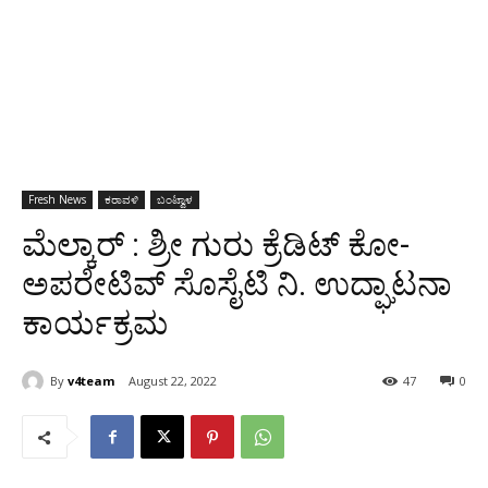
Fresh News
ಕರಾವಳಿ
ಬಂಟ್ವಾಳ
ಮೆಲ್ಕಾರ್ : ಶ್ರೀ ಗುರು ಕ್ರೆಡಿಟ್ ಕೋ-
ಅಪರೇಟಿವ್ ಸೊಸೈಟಿ ನಿ. ಉದ್ಘಾಟನಾ
ಕಾರ್ಯಕ್ರಮ
By
v4team
August 22, 2022
47
0