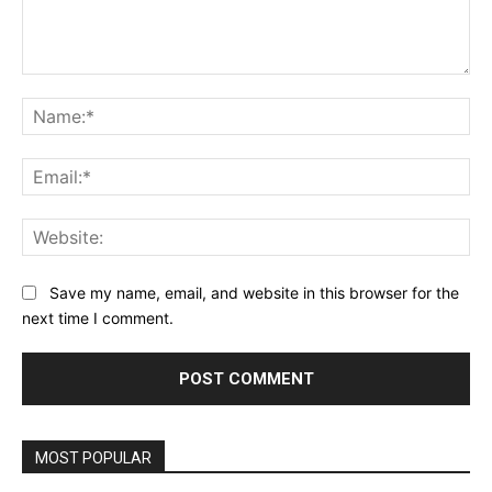
Comment:
Na
Ema
Web
Save my name, email, and website in this browser for the
next time I comment.
MOST POPULAR