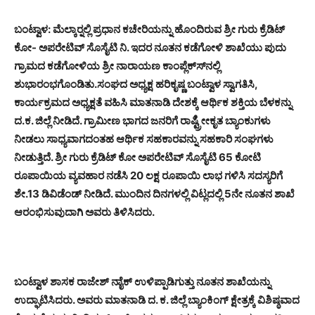
ಬಂಟ್ವಾಳ: ಮೆಲ್ಕಾರ್‍ನಲ್ಲಿ ಪ್ರಧಾನ ಕಚೇರಿಯನ್ನು ಹೊಂದಿರುವ ಶ್ರೀ ಗುರು ಕ್ರೆಡಿಟ್
ಕೋ- ಅಪರೇಟಿವ್ ಸೊಸೈಟಿ ನಿ. ಇದರ ನೂತನ ಕಡೆಗೋಳಿ ಶಾಖೆಯು ಪುದು
ಗ್ರಾಮದ ಕಡೆಗೋಳಿಯ ಶ್ರೀ ನಾರಾಯಣ ಕಾಂಪ್ಲೆಕ್ಸ್‍ನಲ್ಲಿ
ಶುಭಾರಂಭಗೊಂಡಿತು.ಸಂಘದ ಅಧ್ಯಕ್ಷ ಹರಿಕೃಷ್ಣ ಬಂಟ್ವಾಳ ಸ್ವಾಗತಿಸಿ,
ಕಾರ್ಯಕ್ರಮದ ಅಧ್ಯಕ್ಷತೆ ವಹಿಸಿ ಮಾತನಾಡಿ ದೇಶಕ್ಕೆ ಆರ್ಥಿಕ ಶಕ್ತಿಯ ಬೆಳಕನ್ನು
ದ.ಕ. ಜಿಲ್ಲೆ ನೀಡಿದೆ. ಗ್ರಾಮೀಣ ಭಾಗದ ಜನರಿಗೆ ರಾಷ್ಟ್ರೀೀಕೃತ ಬ್ಯಾಂಕುಗಳು
ನೀಡಲು ಸಾಧ್ಯವಾಗದಂತಹ ಆರ್ಥಿಕ ಸಹಕಾರವನ್ನು ಸಹಕಾರಿ ಸಂಘಗಳು
ನೀಡುತ್ತಿದೆ. ಶ್ರೀ ಗುರು ಕ್ರೆಡಿಟ್ ಕೋ ಅಪರೇಟಿವ್ ಸೊಸೈಟಿ 65 ಕೋಟಿ
ರೂಪಾಯಿಯ ವ್ಯವಹಾರ ನಡೆಸಿ 20 ಲಕ್ಷ ರೂಪಾಯಿ ಲಾಭ ಗಳಿಸಿ ಸದಸ್ಯರಿಗೆ
ಶೇ.13 ಡಿವಿಡೆಂಡ್ ನೀಡಿದೆ. ಮುಂದಿನ ದಿನಗಳಲ್ಲಿ ವಿಟ್ಲದಲ್ಲಿ 5ನೇ ನೂತನ ಶಾಖೆ
ಆರಂಭಿಸುವುದಾಗಿ ಅವರು ತಿಳಿಸಿದರು.
ಬಂಟ್ವಾಳ ಶಾಸಕ ರಾಜೇಶ್ ನಾೈಕ್ ಉಳಿಪ್ಪಾಡಿಗುತ್ತು ನೂತನ ಶಾಖೆಯನ್ನು
ಉದ್ಘಾಟಿಸಿದರು. ಅವರು ಮಾತನಾಡಿ ದ. ಕ. ಜಿಲ್ಲೆ ಬ್ಯಾಂಕಿಂಗ್ ಕ್ಷೇತ್ರಕ್ಕೆ ವಿಶಿಷ್ಠವಾದ