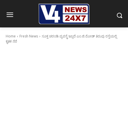
Home
Fresh News
ಸೂಕ್ತ ಚರಂಡಿ ವ್ಯವಸ್ಥೆ ಇಲ್ಲದೆ ಎಂ.ಜಿ.ರೋಡ್‍ ತಿರುವು ರಸ್ತೆಯಲ್ಲಿ
ಕೃತಕ ನೆರೆ