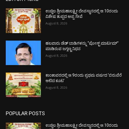
ಉಚ್ಚಿಲ ಶ್ರೀಮಹಾಲಕ್ಷ್ಮೀ ದೇವಸ್ಥಾನದಲ್ಲಿ ಆ.10ರಂದು
ವಿಶೇಷ ತುಪ್ಪದ ಅಪ್ಪ ಸೇವೆ
August 8, 2026
ಹಲವಾರು ಡೆಡ್ ಬಾಡಿಗಳನ್ನು “ಪೋಸ್ಟ್ ಮಾರ್ಟಮ್”
ಮಾಡಿರುವ ಜಗ್ಗಣ್ಣ ನಿಧನ
August 8, 2026
ಕಾಂತಾವರದಲ್ಲಿ ಆ.9ರಂದು ಪ್ರಥಮ ವರ್ಷದ ‘ಬಿರುವೆರೆ
ಆಟಿದ ಕೂಟ’
August 8, 2026
POPULAR POSTS
ಉಚ್ಚಿಲ ಶ್ರೀಮಹಾಲಕ್ಷ್ಮೀ ದೇವಸ್ಥಾನದಲ್ಲಿ ಆ.10ರಂದು