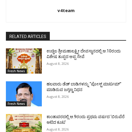
v4team
RELATED ARTICLES
ಉಚ್ಚಿಲ ಶ್ರೀಮಹಾಲಕ್ಷ್ಮೀ ದೇವಸ್ಥಾನದಲ್ಲಿ ಆ.10ರಂದು
ವಿಶೇಷ ತುಪ್ಪದ ಅಪ್ಪ ಸೇವೆ
August 8, 2026
Fresh News
ಹಲವಾರು ಡೆಡ್ ಬಾಡಿಗಳನ್ನು “ಪೋಸ್ಟ್ ಮಾರ್ಟಮ್”
ಮಾಡಿರುವ ಜಗ್ಗಣ್ಣ ನಿಧನ
August 8, 2026
Fresh News
ಕಾಂತಾವರದಲ್ಲಿ ಆ.9ರಂದು ಪ್ರಥಮ ವರ್ಷದ ‘ಬಿರುವೆರೆ
ಆಟಿದ ಕೂಟ’
August 8, 2026