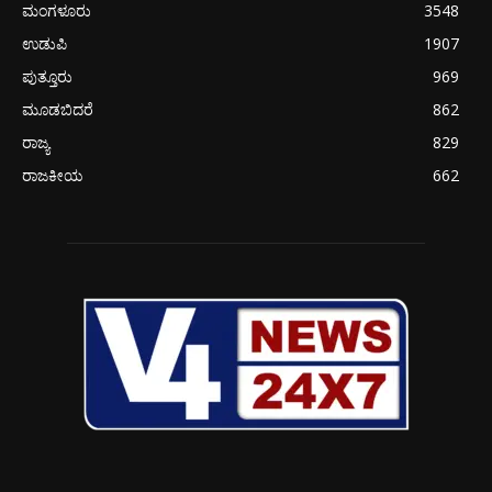
ಮಂಗಳೂರು
3548
ಉಡುಪಿ
1907
ಪುತ್ತೂರು
969
ಮೂಡಬಿದರೆ
862
ರಾಜ್ಯ
829
ರಾಜಕೀಯ
662