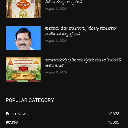
ವಿಶೇಷ ತುಪ್ಪದ ಅಪ್ಪ ಸೇವೆ
August 8, 2026
ಹಲವಾರು ಡೆಡ್ ಬಾಡಿಗಳನ್ನು “ಪೋಸ್ಟ್ ಮಾರ್ಟಮ್”
ಮಾಡಿರುವ ಜಗ್ಗಣ್ಣ ನಿಧನ
August 8, 2026
ಕಾಂತಾವರದಲ್ಲಿ ಆ.9ರಂದು ಪ್ರಥಮ ವರ್ಷದ ‘ಬಿರುವೆರೆ
ಆಟಿದ ಕೂಟ’
August 8, 2026
POPULAR CATEGORY
Fresh News
10628
ಕರಾವಳಿ
10005