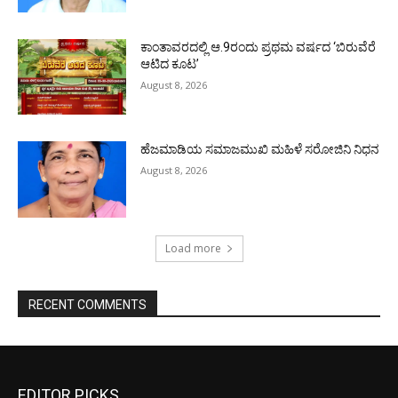
ಕಾಂತಾವರದಲ್ಲಿ ಆ.9ರಂದು ಪ್ರಥಮ ವರ್ಷದ ‘ಬಿರುವೆರೆ
ಆಟಿದ ಕೂಟ’
August 8, 2026
ಹೆಜಮಾಡಿಯ ಸಮಾಜಮುಖಿ ಮಹಿಳೆ ಸರೋಜಿನಿ ನಿಧನ
August 8, 2026
Load more
RECENT COMMENTS
EDITOR PICKS