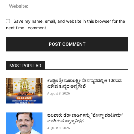
Web
Save my name, email, and website in this browser for the
next time I comment.
MOST POPULAR
ಉಚ್ಚಿಲ ಶ್ರೀಮಹಾಲಕ್ಷ್ಮೀ ದೇವಸ್ಥಾನದಲ್ಲಿ ಆ.10ರಂದು
ವಿಶೇಷ ತುಪ್ಪದ ಅಪ್ಪ ಸೇವೆ
August 8, 2026
ಹಲವಾರು ಡೆಡ್ ಬಾಡಿಗಳನ್ನು “ಪೋಸ್ಟ್ ಮಾರ್ಟಮ್”
ಮಾಡಿರುವ ಜಗ್ಗಣ್ಣ ನಿಧನ
August 8, 2026