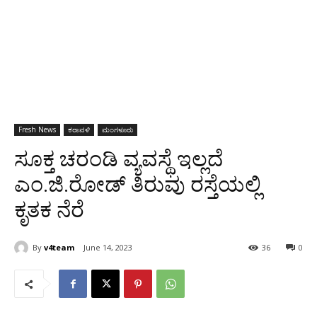
Fresh News
ಕರಾವಳಿ
ಮಂಗಳೂರು
ಸೂಕ್ತ ಚರಂಡಿ ವ್ಯವಸ್ಥೆ ಇಲ್ಲದೆ
ಎಂ.ಜಿ.ರೋಡ್‍ ತಿರುವು ರಸ್ತೆಯಲ್ಲಿ
ಕೃತಕ ನೆರೆ
By
v4team
June 14, 2023
36
0