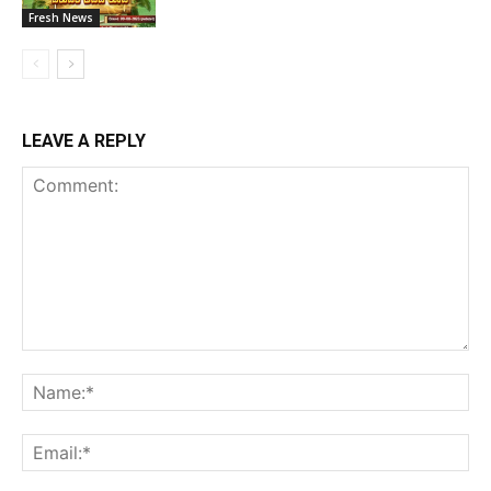
Fresh News
LEAVE A REPLY
Comment:
Na
Ema