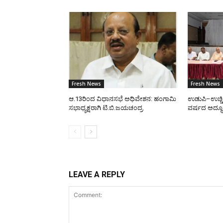
Fresh News
Fresh News
ಆ.13ರಿಂದ ವಿಧಾನಸಭೆ ಅಧಿವೇಶನ: ಹಂಗಾಮಿ
ಉಡುಪಿ–ಉಚ್ಚ
ಸಭಾಧ್ಯಕ್ಷರಾಗಿ ಟಿ.ಬಿ.ಜಯಚಂದ್ರ
ವರ್ಷದ ಅದ್ಧೂ
LEAVE A REPLY