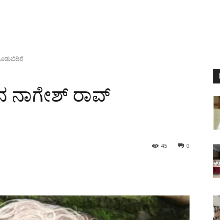
ಮೂಡುಬಿದಿರೆ
 ನ ನಾಗೇಶ್ ರಾವ್
45
0