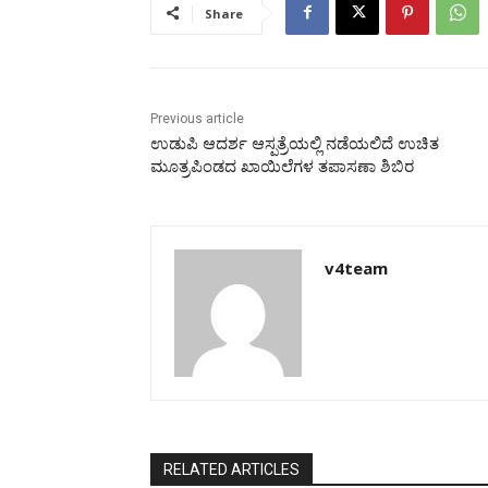
Share
Previous article
ಉಡುಪಿ ಆದರ್ಶ ಆಸ್ಪತ್ರೆಯಲ್ಲಿ ನಡೆಯಲಿದೆ ಉಚಿತ
ಮೂತ್ರಪಿಂಡದ ಖಾಯಿಲೆಗಳ ತಪಾಸಣಾ ಶಿಬಿರ
v4team
RELATED ARTICLES