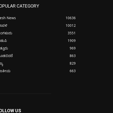
OPULAR CATEGORY
resh News
10636
ರಾವಳಿ
10012
ಂಗಳೂರು
3551
ಡುಪಿ
1909
ತ್ತೂರು
969
ೂಡಬಿದರೆ
863
ಜ್ಯ
829
ಾಜಕೀಯ
663
OLLOW US