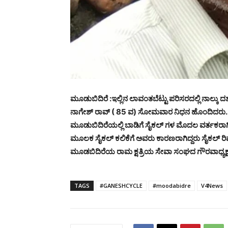
ಮೂಡುಬಿದಿರೆ :ಇಲ್ಲಿನ ಲಾವಂತಬೆಟ್ಟು ಪರಿಸರದಲ್ಲಿ ನಾಲ್ಕು
ನಾಗೇಶ್ ರಾವ್ ( 85 ವ) ಸೋಮವಾರ ನಿಧನ ಹೊಂದಿದರು. ಅವರು ಪ
ಮೂಡುಬಿದಿರೆಯಲ್ಲಿ ಬಾಡಿಗೆ ಸೈಕಲ್ ಗಳ ಮೊದಲ ವರ್ತಕರಾಗಿ
ಮೂಲಕ ಸೈಕಲ್ ಕಲಿಕೆಗೆ ಅವರು ಕಾರಣರಾಗಿದ್ದರು ಸೈಕಲ್ ರಿ
ಮೂಡಬಿದಿರೆಯ ರಾಮ ಕ್ಷತ್ರಿಯ ಸೇವಾ ಸಂಘದ ಗೌರವಾಧ್ಯಕ್ಷರ
TAGS
#GANESHCYCLE
#moodabidre
V4News