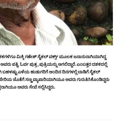
 ದಶಕಗಳಿಗೂ ಮಿಕ್ಕಿ ಗಣೇಶ್ ಸೈಕಲ್ ವರ್ಕ್ಸ್ ಮೂಲಕ ಜನಾನುರಾಗಿಯಾಗಿದ್ದ
ತ್ನಿ, ಓರ್ವ ಪುತ್ರ ,ಪುತ್ರಿಯನ್ನು ಅಗಲಿದ್ದಾರೆ. ಎಂಬತ್ತರ ದಶಕದಲ್ಲಿ
 ಬಹಳಷ್ಟು ಎಳೆಯ ಹುಡುಗರಿಗೆ ಅಂದಿನ ದಿನಗಳಲ್ಲಿ ಬಾಡಿಗೆ ಸೈಕಲ್
ಪೇರಿಯ ಜೊತೆಗೆ ಸಣ್ಣ ವ್ಯಾಪಾರಿಯಾಗಿಯೂ ಅವರು ಗುರುತಿಸಿಕೊಂಡಿದ್ದರು
ಾಗಿಯೂ ಅವರು ಸೇವೆ ಸಲ್ಲಿಸಿದ್ದರು.