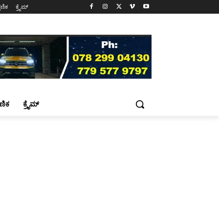
್ಷಣಿಕ
ಕ್ರೈಮ್
್ಷಣಿಕ
ಕ್ರೈಮ್