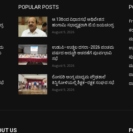
POPULAR POSTS
P
ಆ.13ರಿಂದ ವಿಧಾನಸಭೆ ಅಧಿವೇಶನ:
F
್ರ
ಹಂಗಾಮಿ ಸಭಾಧ್ಯಕ್ಷರಾಗಿ ಟಿ.ಬಿ.ಜಯಚಂದ್ರ
ಕ
August 9, 2026
ಮ
ಉ
ಚಮ
ಉಡುಪಿ–ಉಚ್ಚಿಲ ದಸರಾ -2026 ಪಂಚಮ
ಿ
ವರ್ಷದ ಅದ್ಧೂರಿ ಆಚರಣೆಗೆ ಪೂರ್ವಭಾವಿ
ಪು
ಸಭೆ
ಮ
August 9, 2026
ರಾ
ರೋಟರಿ ಆಂಗ್ಲ ಮಾಧ್ಯಮ ಪ್ರೌಢಶಾಲೆ
ಸಭೆ
ಕಿನ್ನಿಗೋಳಿಯಲ್ಲಿ ಶಿಕ್ಷಕ–ರಕ್ಷಕ ಸಂಘದ ಸಭೆ
ರ
August 9, 2026
OUT US
F