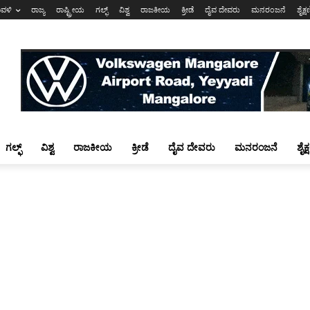
ಾವಳಿ
ರಾಜ್ಯ
ರಾಷ್ಟ್ರೀಯ
ಗಲ್ಫ್
ವಿಶ್ವ
ರಾಜಕೀಯ
ಕ್ರೀಡೆ
ದೈವ ದೇವರು
ಮನರಂಜನೆ
ಶೈಕ್
ಗಲ್ಫ್
ವಿಶ್ವ
ರಾಜಕೀಯ
ಕ್ರೀಡೆ
ದೈವ ದೇವರು
ಮನರಂಜನೆ
ಶೈಕ