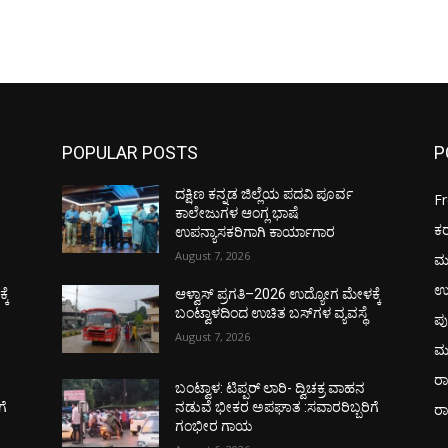
POPULAR POSTS
P
ದಕ್ಷಿಣ ಕನ್ನಡ ಜಿಲ್ಲೆಯ ಪದವಿ ಪೂರ್ವ
F
ಕಾಲೇಜುಗಳ ಆಂಗ್ಲ ಭಾಷೆ
ಕ
ಉಪನ್ಯಾಸಕರಿಗಾಗಿ ಕಾರ್ಯಾಗಾರ
August 7, 2026
ಮ
ಉ
ಕೆ
ಆಳ್ವಾಸ್ ಪ್ರಗತಿ–2026 ಉದ್ಯೋಗ ಮೇಳಕ್ಕೆ
ಬಂಟ್ವಾಳದಿಂದ ಉಚಿತ ಬಸ್‌ಗಳ ವ್ಯವಸ್ಥೆ
ಪು
August 7, 2026
ಮ
ರಾ
ಬಂಟ್ವಾಳ: ಟಿಪ್ಪರ್ ಲಾರಿ- ದ್ವಿಚಕ್ರ ವಾಹನ
ಗೆ
ನಡುವೆ ಭೀಕರ ಅಪಘಾತ :ಸವಾರರಿಬ್ಬರಿಗೆ
ರ
ಗಂಭೀರ ಗಾಯ