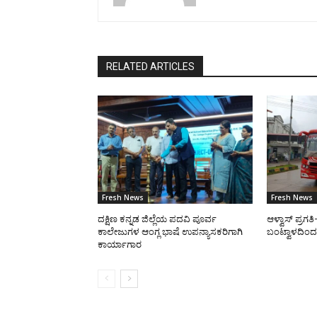
RELATED ARTICLES
Fresh News
Fresh News
ದಕ್ಷಿಣ ಕನ್ನಡ ಜಿಲ್ಲೆಯ ಪದವಿ ಪೂರ್ವ
ಆಳ್ವಾಸ್ ಪ್ರಗ
ಕಾಲೇಜುಗಳ ಆಂಗ್ಲ ಭಾಷೆ ಉಪನ್ಯಾಸಕರಿಗಾಗಿ
ಬಂಟ್ವಾಳದಿಂದ 
ಕಾರ್ಯಾಗಾರ