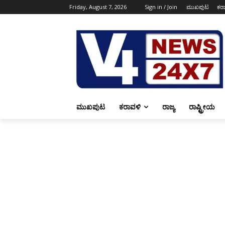
Friday, August 7, 2026
Sign in / Join
ಮುಖಪುಟ
ಕರ
ಮುಖಪುಟ
ಕರಾವಳಿ
ರಾಜ್ಯ
ರಾಷ್ಟ್ರೀಯ