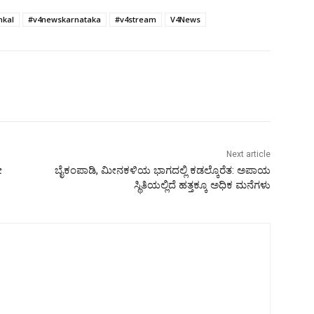
hkal
#v4newskarnataka
#v4stream
V4News
Next article
ೀ
ಬೈಕಂಪಾಡಿ, ಮೀನಕಳಿಯ ಭಾಗದಲ್ಲಿ ಕಡಲ್ಕೊರೆತ: ಅಪಾಯ
ಸ್ಥಿತಿಯಲ್ಲಿದೆ ಹತ್ತಕ್ಕೂ ಅಧಿಕ ಮನೆಗಳು