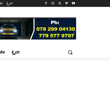
ಷಣಿಕ
ಕ್ರೈಮ್
್ಷಣಿಕ
ಕ್ರೈಮ್