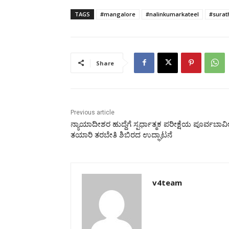
TAGS
#mangalore
#nalinkumarkateel
#surat
Share
Previous article
ನ್ಯಾಯಾದೀಶರ ಹುದ್ದೆಗೆ ಸ್ಪರ್ಧಾತ್ಮಕ ಪರೀಕ್ಷೆಯ ಪೂರ್ವಬಾವ
ತಯಾರಿ ತರಬೇತಿ ಶಿಬಿರದ ಉದ್ಘಾಟನೆ
v4team