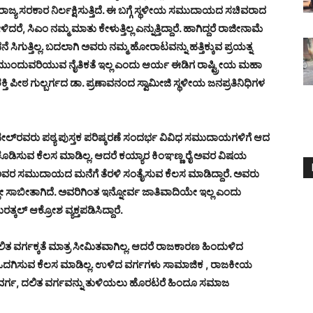
ಯ ಸರಕಾರ ನಿರ್ಲಕ್ಷಿಸುತ್ತಿದೆ. ಈ ಬಗ್ಗೆ ಸ್ಥಳೀಯ ಸಮುದಾಯದ ಸಚಿವರಾದ
, ಸಿಎಂ ನಮ್ಮ ಮಾತು ಕೇಳುತ್ತಿಲ್ಲ ಎನ್ನುತ್ತಿದ್ದಾರೆ. ಹಾಗಿದ್ದರೆ ರಾಜೀನಾಮೆ
ನೆ ಸಿಗುತ್ತಿಲ್ಲ. ಬದಲಾಗಿ ಅವರು ನಮ್ಮ ಹೋರಾಟವನ್ನು ಹತ್ತಿಕ್ಕುವ ಪ್ರಯತ್ನ
ಗಿ ಮುಂದುವರಿಯುವ ನೈತಿಕತೆ ಇಲ್ಲ ಎಂದು ಆರ್ಯ ಈಡಿಗ ರಾಷ್ಟ್ರೀಯ ಮಹಾ
್ತಿ ಪೀಠ ಗುಲ್ಬರ್ಗದ ಡಾ. ಪ್ರಣಾವನಂದ ಸ್ವಾಮೀಜಿ ಸ್ಥಳೀಯ ಜನಪ್ರತಿನಿಧಿಗಳ
 ಕಟೀಲ್‍ರವರು ಪಠ್ಯ ಪುಸ್ತಕ ಪರಿಷ್ಕರಣೆ ಸಂದರ್ಭ ವಿವಿಧ ಸಮುದಾಯಗಳಿಗೆ ಆದ
ಯ ಕೊಡಿಸುವ ಕೆಲಸ ಮಾಡಿಲ್ಲ. ಆದರೆ ಕಯ್ಯಾರ ಕಿಂಞಣ್ಣ ರೈ ಅವರ ವಿಷಯ
ಅವರ ಸಮುದಾಯದ ಮನೆಗೆ ತೆರಳಿ ಸಂತೈಸುವ ಕೆಲಸ ಮಾಡಿದ್ದಾರೆ. ಅವರು
ಬೀತಾಗಿದೆ. ಅವರಿಗಿಂತ ಇನ್ನೋರ್ವ ಜಾತಿವಾದಿಯೇ ಇಲ್ಲ ಎಂದು
್ಕಲ್ ಆಕ್ರೋಶ ವ್ಯಕ್ತಪಡಿಸಿದ್ದಾರೆ.
ವರ್ಗಕ್ಕತೆ ಮಾತ್ರ ಸೀಮಿತವಾಗಿಲ್ಲ. ಆದರೆ ರಾಜಕಾರಣ ಹಿಂದುಳಿದ
ಯಾಯ ಒದಗಿಸುವ ಕೆಲಸ ಮಾಡಿಲ್ಲ. ಉಳಿದ ವರ್ಗಗಳು ಸಾಮಾಜಿಕ , ರಾಜಕೀಯ
ಿದ ವರ್ಗ, ದಲಿತ ವರ್ಗವನ್ನು ತುಳಿಯಲು ಹೊರಟರೆ ಹಿಂದೂ ಸಮಾಜ