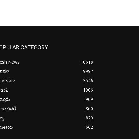
OPULAR CATEGORY
resh News
10618
ರಾವಳಿ
9997
ಂಗಳೂರು
3546
ಡುಪಿ
1906
ತ್ತೂರು
969
ೂಡಬಿದರೆ
860
ಜ್ಯ
829
ಾಜಕೀಯ
662