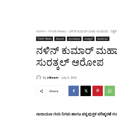
Home
Fresh News
ನಳಿನ್ ಕುಮಾರ್ ಮಹಾ ಜಾತಿವಾದಿ : ಸತ್ಯಜ
Fresh News
ಕರಾವಳಿ
ಮಂಗಳೂರು
ಸುರತ್ಕಲ್
ರಾಜಕೀಯ
ನಳಿನ್ ಕುಮಾರ್ ಮಹಾ ಜ
ಸುರತ್ಕಲ್ ಆರೋಪ
By
v4team
July 9, 2022
Share
ನಾರಾಯಣ ಗುರು ನಿಗಮ ಹಾಗೂ ಪಠ್ಯ ಪುಸ್ತಕ ಪರಿಷ್ಕರಣೆ ಸಂ