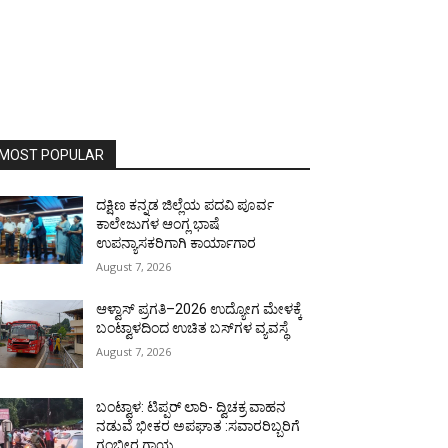
MOST POPULAR
ದಕ್ಷಿಣ ಕನ್ನಡ ಜಿಲ್ಲೆಯ ಪದವಿ ಪೂರ್ವ
ಕಾಲೇಜುಗಳ ಆಂಗ್ಲ ಭಾಷೆ
ಉಪನ್ಯಾಸಕರಿಗಾಗಿ ಕಾರ್ಯಾಗಾರ
August 7, 2026
ಆಳ್ವಾಸ್ ಪ್ರಗತಿ–2026 ಉದ್ಯೋಗ ಮೇಳಕ್ಕೆ
ಬಂಟ್ವಾಳದಿಂದ ಉಚಿತ ಬಸ್‌ಗಳ ವ್ಯವಸ್ಥೆ
August 7, 2026
ಬಂಟ್ವಾಳ: ಟಿಪ್ಪರ್ ಲಾರಿ- ದ್ವಿಚಕ್ರ ವಾಹನ
ನಡುವೆ ಭೀಕರ ಅಪಘಾತ :ಸವಾರರಿಬ್ಬರಿಗೆ
ಗಂಭೀರ ಗಾಯ