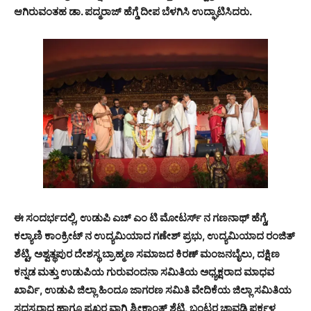
ಆಗಿರುವಂತಹ ಡಾ. ಪದ್ಮರಾಜ್ ಹೆಗ್ಡೆ ದೀಪ ಬೆಳಗಿಸಿ ಉದ್ಘಾಟಿಸಿದರು.
ಈ ಸಂದರ್ಭದಲ್ಲಿ, ಉಡುಪಿ ಎಚ್ ಎಂ ಟಿ ಮೋಟರ್ಸ್ ನ ಗಣನಾಥ್ ಹೆಗ್ಡೆ,
ಕಲ್ಯಾಣಿ ಕಾಂಕ್ರೀಟ್ ನ ಉದ್ಯಮಿಯಾದ ಗಣೇಶ್ ಪ್ರಭು, ಉದ್ಯಮಿಯಾದ ರಂಜಿತ್
ಶೆಟ್ಟಿ, ಅಶ್ವತ್ಥಪುರ ದೇಶಸ್ಥ ಬ್ರಾಹ್ಮಣ ಸಮಾಜದ ಕಿರಣ್ ಮಂಜನಬೈಲು, ದಕ್ಷಿಣ
ಕನ್ನಡ ಮತ್ತು ಉಡುಪಿಯ ಗುರುವಂದನಾ ಸಮಿತಿಯ ಅಧ್ಯಕ್ಷರಾದ ಮಾಧವ
ಖಾರ್ವಿ, ಉಡುಪಿ ಜಿಲ್ಲಾ ಹಿಂದೂ ಜಾಗರಣ ಸಮಿತಿ ವೇದಿಕೆಯ ಜಿಲ್ಲಾ ಸಮಿತಿಯ
ಸದಸ್ಯರಾದ ಹಾಗೂ ಪ್ರಖರ ವಾಗ್ಮಿ ಶ್ರೀಕಾಂತ್ ಶೆಟ್ಟಿ, ಬಂಟರ ಚಾವಡಿ ಪರ್ಕಳ