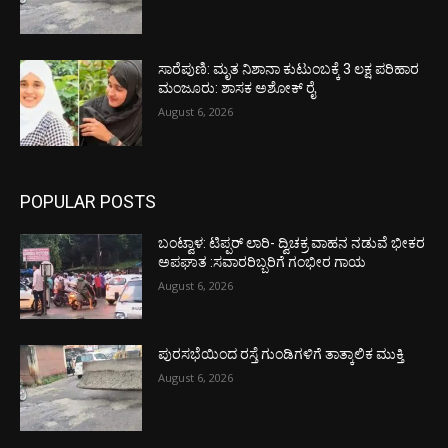
ಸಾರೆಪುಣಿ: ಮೃತ ನಿಶಾನಾ ಕುಟುಂಬಕ್ಕೆ 3 ಲಕ್ಷ ಪರಿಹಾರ
ಮಂಜೂರು: ಶಾಸಕ ಅಶೋಕ್ ರೈ
August 6, 2026
POPULAR POSTS
ಬಂಟ್ವಾಳ: ಟಿಪ್ಪರ್ ಲಾರಿ- ದ್ವಿಚಕ್ರ ವಾಹನ ನಡುವೆ ಭೀಕರ
ಅಪಘಾತ :ಸವಾರರಿಬ್ಬರಿಗೆ ಗಂಭೀರ ಗಾಯ
August 6, 2026
ಪುರಸಭೆಯಿಂದ ರಸ್ತೆ ಗುಂಡಿಗಳಿಗೆ ತಾತ್ಕಾಲಿಕ ಮುಕ್ತಿ
August 6, 2026