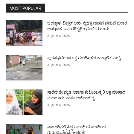
MOST POPULAR
ಬಂಟ್ವಾಳ: ಟಿಪ್ಪರ್ ಲಾರಿ- ದ್ವಿಚಕ್ರ ವಾಹನ ನಡುವೆ ಭೀಕರ
ಅಪಘಾತ :ಸವಾರರಿಬ್ಬರಿಗೆ ಗಂಭೀರ ಗಾಯ
August 6, 2026
ಪುರಸಭೆಯಿಂದ ರಸ್ತೆ ಗುಂಡಿಗಳಿಗೆ ತಾತ್ಕಾಲಿಕ ಮುಕ್ತಿ
August 6, 2026
ಸಾರೆಪುಣಿ: ಮೃತ ನಿಶಾನಾ ಕುಟುಂಬಕ್ಕೆ 3 ಲಕ್ಷ ಪರಿಹಾರ
ಮಂಜೂರು: ಶಾಸಕ ಅಶೋಕ್ ರೈ
August 6, 2026
ನಾಗೂರಿನಲ್ಲಿ ಸಿದ್ಧ ಸಮಾಧಿ ಯೋಗದಿಂದ
ಗುರುಪೂರ್ಣಿಮೆ ಆಚರಣೆ