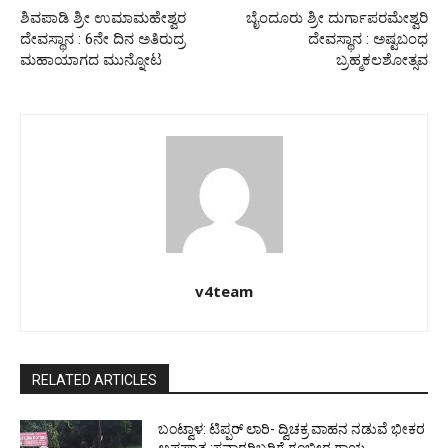
ಶಿವಪಾಡಿ ಶ್ರೀ ಉಮಾಮಹೇಶ್ವರ
ಬೈಂದೂರು ಶ್ರೀ ದುರ್ಗಾಪರಮೇಶ್ವರಿ
ದೇವಸ್ಥಾನ : 6ನೇ ದಿನ ಅತಿರುದ್ರ
ದೇವಸ್ಥಾನ : ಅಷ್ಟಬಂಧ
ಮಹಾಯಾಗದ ಮುನ್ನೋಟ
ಬ್ರಹ್ಮಕಲಶೋತ್ಸವ
v4team
RELATED ARTICLES
ಬಂಟ್ವಾಳ: ಟಿಪ್ಪರ್ ಲಾರಿ- ದ್ವಿಚಕ್ರ ವಾಹನ ನಡುವೆ ಭೀಕರ
ಅಪಘಾತ :ಸವಾರರಿಬ್ಬರಿಗೆ ಗಂಭೀರ ಗಾಯ