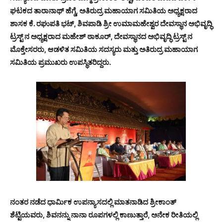
ಘಟಕದ ತಾರಾನಾಥ್ ಹೆಗ್ಡೆ, ಅತಿರುದ್ರ ಮಹಾಯಾಗ ಸಮಿತಿಯ ಅಧ್ಯಕ್ಷರಾದ
ಶಾಸಕ ಕೆ. ರಘುಪತಿ ಭಟ್, ಶಿವಪಾಡಿ ಶ್ರೀ ಉಮಾಮಹೇಶ್ವರ ದೇವಸ್ಥಾನ ಅಭಿವೃದ್ಧಿ
ಟ್ರಸ್ಟ್ ನ ಅಧ್ಯಕ್ಷರಾದ ಮಹೇಶ್ ಠಾಕೂರ್, ದೇವಸ್ಥಾನದ ಅಭಿವೃದ್ಧಿ ಟ್ರಸ್ಟ್ ನ
ಮೊಕ್ತೇಸರರು, ಆಡಳಿತ ಸಮಿತಿಯ ಸದಸ್ಯರು ಮತ್ತು ಅತಿರುದ್ರ ಮಹಾಯಾಗ
ಸಮಿತಿಯ ಪ್ರಮುಖರು ಉಪಸ್ಥಿತರಿದ್ದರು.
ನಂತರ ನಡೆದ ಧಾರ್ಮಿಕ ಉಪನ್ಯಾಸದಲ್ಲಿ ಮಾತನಾಡಿದ ಶ್ರೀಕಾಂತ್
ಶೆಟ್ಟಿಯವರು, ಶಿವನನ್ನು ನಾನಾ ರೂಪಗಳಲ್ಲಿ ಕಾಣುತ್ತಾರೆ, ಅನೇಕ ರೀತಿಯಲ್ಲಿ