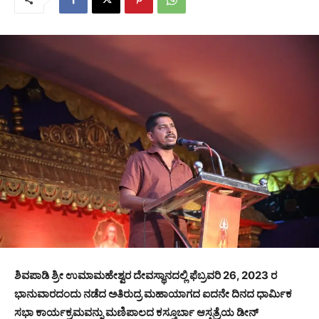
ಶಿವಪಾಡಿ ಶ್ರೀ ಉಮಾಮಹೇಶ್ವರ ದೇವಸ್ಥಾನದಲ್ಲಿ ಫೆಬ್ರವರಿ 26, 2023 ರ
ಭಾನುವಾರದಂದು ನಡೆದ ಅತಿರುದ್ರ ಮಹಾಯಾಗದ ಐದನೇ ದಿನದ ಧಾರ್ಮಿಕ
ಸಭಾ ಕಾರ್ಯಕ್ರಮವನ್ನು ಮಣಿಪಾಲದ ಕಸ್ತೂರ್ಬಾ ಆಸ್ಪತ್ರೆಯ ಡೀನ್