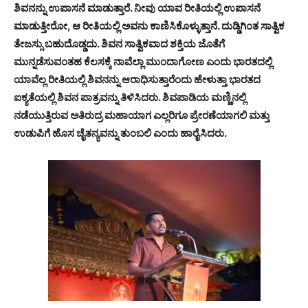
ಶಿವನನ್ನು ಉಪಾಸನೆ ಮಾಡುತ್ತಾರೆ. ನೀವು ಯಾವ ರೀತಿಯಲ್ಲಿ ಉಪಾಸನೆ
ಮಾಡುತ್ತೀರೋ, ಆ ರೀತಿಯಲ್ಲಿ ಅವನು ಕಾಣಿಸಿಕೊಳ್ಳುತ್ತಾನೆ. ದುಡ್ಡಿಗಿಂತ ಸಾತ್ವಿಕ
ತೇಜಸ್ಸು ಬಹುದೊಡ್ಡದು. ಶಿವನ ಸಾತ್ವಿಕವಾದ ಶಕ್ತಿಯ ಜೊತೆಗೆ
ಮುನ್ನಡೆಸುವಂತಹ ಕೆಲಸಕ್ಕೆ ನಾವೆಲ್ಲಾ ಮುಂದಾಗೋಣ ಎಂದು ಭಾರತದಲ್ಲಿ
ಯಾವೆಲ್ಲ ರೀತಿಯಲ್ಲಿ ಶಿವನನ್ನು ಆರಾಧಿಸುತ್ತಾರೆಂದು ಹೇಳುತ್ತಾ ಭಾರತದ
ಐಕ್ಯತೆಯಲ್ಲಿ ಶಿವನ ಪಾತ್ರವನ್ನು ತಿಳಿಸಿದರು. ಶಿವಪಾಡಿಯ ಮಣ್ಣಿನಲ್ಲಿ
ನಡೆಯುತ್ತಿರುವ ಅತಿರುದ್ರ ಮಹಾಯಾಗ ಎಲ್ಲರಿಗೂ ಪ್ರೇರಣೆಯಾಗಲಿ ಮತ್ತು
ಉಡುಪಿಗೆ ಹೊಸ ಚೈತನ್ಯವನ್ನು ತುಂಬಲಿ ಎಂದು ಹಾರೈಸಿದರು.