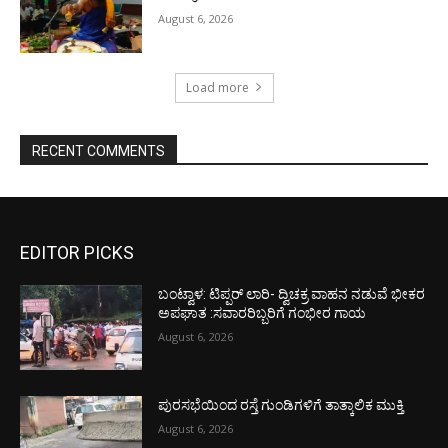
August 6, 2026
Load more
RECENT COMMENTS
EDITOR PICKS
ಬಂಟ್ವಾಳ: ಟಿಪ್ಪರ್ ಲಾರಿ- ದ್ವಿಚಕ್ರ ವಾಹನ ನಡುವೆ ಭೀಕರ
ಅಪಘಾತ :ಸವಾರರಿಬ್ಬರಿಗೆ ಗಂಭೀರ ಗಾಯ
August 6, 2026
ಪುರಸಭೆಯಿಂದ ರಸ್ತೆ ಗುಂಡಿಗಳಿಗೆ ತಾತ್ಕಾಲಿಕ ಮುಕ್ತಿ
August 6, 2026