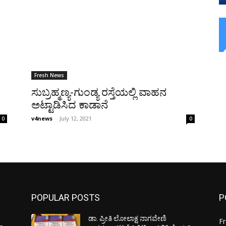
Fresh News
ಸುಬ್ರಹ್ಮಣ್ಯ-ಗುಂಡ್ಯ ರಸ್ತೆಯಲ್ಲಿ ವಾಹನ
ಅಟ್ಟಾಡಿಸಿದ ಕಾಡಾನೆ
v4news
-
July 12, 2021
0
0
POPULAR POSTS
P
ಡಾ. ಪ್ರೀತಿ ಲೋಲಾಕ್ಷ ನಾಗವೇಣಿ
F