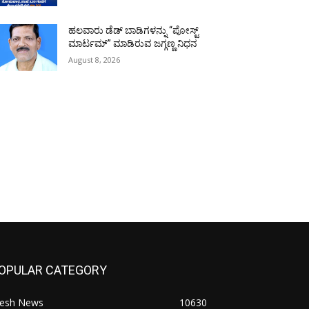
ಹಲವಾರು ಡೆಡ್ ಬಾಡಿಗಳನ್ನು “ಪೋಸ್ಟ್
ಮಾರ್ಟಮ್” ಮಾಡಿರುವ ಜಗ್ಗಣ್ಣ ನಿಧನ
August 8, 2026
OPULAR CATEGORY
resh News
10630