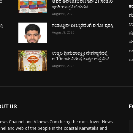
ರಿ
ಅವರ ಅನ್‌ಟಚೆಬಿಲಿಟಿ ಇನ್ 21 ಸೆಂಚುರಿ
ಕ
ಇಂಡಿಯಾ ಕೃತಿ ಬಿಡುಗಡೆ
August 8, 2026
ಮ
ಉ
ತಿ
ಸಂಶುದ್ಧೀನ್ ಎಣ್ಮೂರವರಿಗೆ ಪ.ಗೋ ಪ್ರಶಸ್ತಿ
August 8, 2026
ಪು
ಮ
ರಾ
ಉಚ್ಚಿಲ ಶ್ರೀಮಹಾಲಕ್ಷ್ಮೀ ದೇವಸ್ಥಾನದಲ್ಲಿ
ಆ.10ರಂದು ವಿಶೇಷ ತುಪ್ಪದ ಅಪ್ಪ ಸೇವೆ
ರ
August 8, 2026
OUT US
F
ews Channel and V4news.Com being the most loved News
nel and web of the people in the coastal Karnataka and