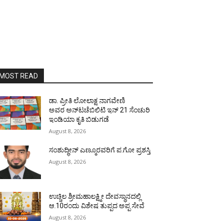
MOST READ
ಡಾ. ಪ್ರೀತಿ ಲೋಲಾಕ್ಷ ನಾಗವೇಣಿ
ಅವರ ಅನ್‌ಟಚೆಬಿಲಿಟಿ ಇನ್ 21 ಸೆಂಚುರಿ
ಇಂಡಿಯಾ ಕೃತಿ ಬಿಡುಗಡೆ
August 8, 2026
ಸಂಶುದ್ಧೀನ್ ಎಣ್ಮೂರವರಿಗೆ ಪ.ಗೋ ಪ್ರಶಸ್ತಿ
August 8, 2026
ಉಚ್ಚಿಲ ಶ್ರೀಮಹಾಲಕ್ಷ್ಮೀ ದೇವಸ್ಥಾನದಲ್ಲಿ
ಆ.10ರಂದು ವಿಶೇಷ ತುಪ್ಪದ ಅಪ್ಪ ಸೇವೆ
August 8, 2026