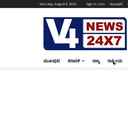
Saturday, August 8, 2026
Sign in / Join
ಮುಖಪುಟ
ಮುಖಪುಟ
ಕರಾವಳಿ
ರಾಜ್ಯ
ರಾಷ್ಟ್ರೀಯ