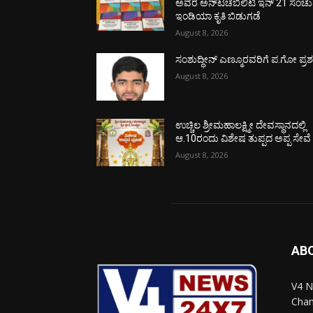
ಅವರ ಅನ್‌ಟಚೆಬಿಲಿಟಿ ಇನ್ 21 ಸೆಂಚು
ಇಂಡಿಯಾ ಕೃತಿ ಬಿಡುಗಡೆ
August 8, 2026
ಸಂಶುದ್ಧೀನ್ ಎಣ್ಮೂರವರಿಗೆ ಪ.ಗೋ ಪ್ರಶಸ್
August 8, 2026
ಉಚ್ಚಿಲ ಶ್ರೀಮಹಾಲಕ್ಷ್ಮೀ ದೇವಸ್ಥಾನದಲ್ಲಿ
ಆ.10ರಂದು ವಿಶೇಷ ತುಪ್ಪದ ಅಪ್ಪ ಸೇವೆ
August 8, 2026
AB
V4 N
Chan