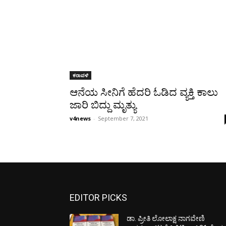
ಕರಾವಳಿ
ಆನೆಯ ಸೀನಿಗೆ ಹೆದರಿ ಓಡಿದ ವ್ಯಕ್ತಿ ಕಾಲು
ಜಾರಿ ಬಿದ್ದು ಮೃತ್ಯು
v4news
-
September 7, 2021
EDITOR PICKS
ಡಾ. ಪ್ರೀತಿ ಲೋಲಾಕ್ಷ ನಾಗವೇಣಿ