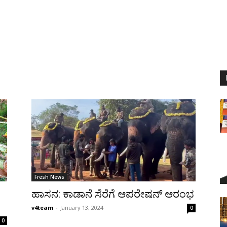
Fresh News
ಹಾಸನ: ಕಾಡಾನೆ ಸೆರೆಗೆ ಆಪರೇಷನ್ ಆರಂಭ
v4team
-
January 13, 2024
0
0