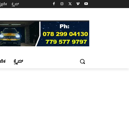
ೈಕ್ಷಣಿಕ
ಕ್ರೈಮ್
್ಷಣಿಕ
ಕ್ರೈಮ್