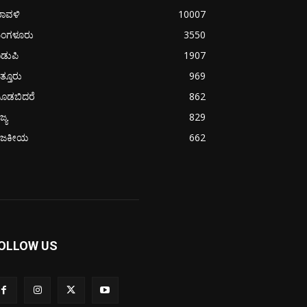
ರಾವಳಿ
10007
ಂಗಳೂರು
3550
ಡುಪಿ
1907
ತ್ತೂರು
969
ೂಡಬಿದರೆ
862
ಜ್ಯ
829
ಾಜಕೀಯ
662
OLLOW US