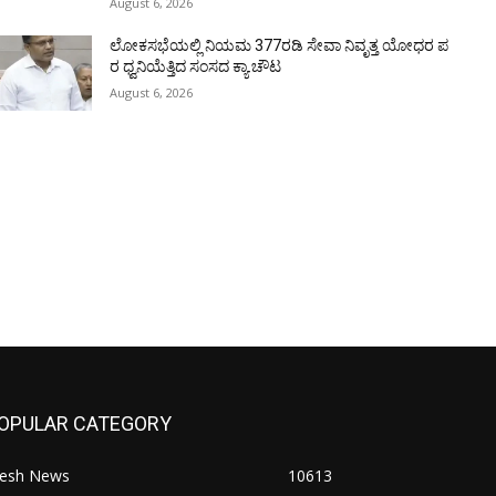
August 6, 2026
ಲೋಕಸಭೆಯಲ್ಲಿ ನಿಯಮ 377ರಡಿ ಸೇವಾ ನಿವೃತ್ತ ಯೋಧರ ಪ
ರ ಧ್ವನಿಯೆತ್ತಿದ ಸಂಸದ ಕ್ಯಾ.ಚೌಟ
August 6, 2026
OPULAR CATEGORY
resh News
10613