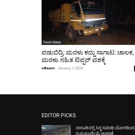
Fresh News
ಪಡುಬಿದ್ರಿ: ಮರಳು ಕದ್ದು ಸಾಗಾಟ: ಚಾಲಕ,
ಮರಳು ಸಹಿತ ಟಿಪ್ಪರ್ ವಶಕ್ಕೆ
v4team
-
January 7, 2024
EDITOR PICKS
ನಾಗೂರಿನಲ್ಲಿ ಸಿದ್ಧ ಸಮಾಧಿ ಯೋಗದಿಂದ
ಗುರುಪೂರ್ಣಿಮೆ ಆಚರಣೆ