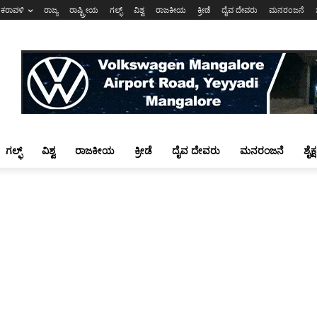
ಕರಾವಳಿ
ರಾಜ್ಯ
ರಾಷ್ಟ್ರೀಯ
ಗಲ್ಫ್
ವಿಶ್ವ
ರಾಜಕೀಯ
ಕ್ರೀಡೆ
ದೈವ ದೇವರು
ಮನರಂಜನೆ
ಗಲ್ಫ್
ವಿಶ್ವ
ರಾಜಕೀಯ
ಕ್ರೀಡೆ
ದೈವ ದೇವರು
ಮನರಂಜನೆ
ಶೈಕ