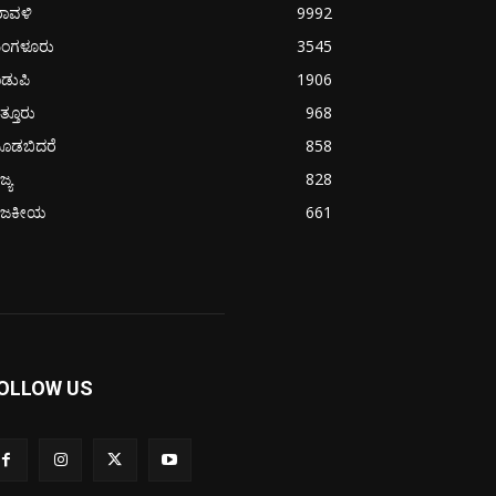
ರಾವಳಿ
9992
ಂಗಳೂರು
3545
ಡುಪಿ
1906
ತ್ತೂರು
968
ೂಡಬಿದರೆ
858
ಜ್ಯ
828
ಾಜಕೀಯ
661
OLLOW US