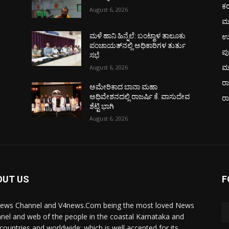
ಕ
August 6, 2026
ಮ
ಉ
ಮಳೆ ಹಾನಿ ಹಿನ್ನೆಲೆ: ಬಂಟ್ವಾಳ ತಾಲೂಕು
ಪಂಚಾಯತ್‌ನಲ್ಲಿ ಅಧಿಕಾರಿಗಳ ತುರ್ತು
ಪು
ಸಭೆ
ಮ
August 6, 2026
ರಾ
ಅಮೇರಿಕಾದ ಬಾನಾ ಮಹಾ
ವ
ಅಧಿವೇಶನದಲ್ಲಿ ರಾಜರ್ಷಿ ಕೆ. ವಾಸುದೇವ
ರ
ಶೆಟ್ಟಿ ಭಾಗಿ
August 6, 2026
OUT US
F
ews Channel and V4news.Com being the most loved News
nel and web of the people in the coastal Karnataka and
 countries and worldwide; which is well accepted for its