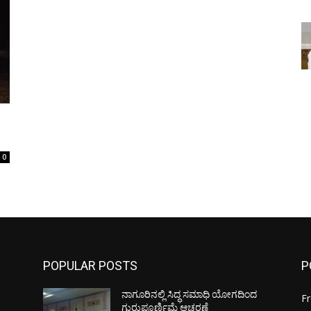
0
POPULAR POSTS
P
ನಾಗೂರಿನಲ್ಲಿ ಸಿದ್ಧ ಸಮಾಧಿ ಯೋಗದಿಂದ
F
ಗುರುಪೂರ್ಣಿಮೆ ಆಚರಣೆ