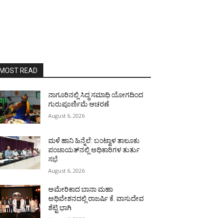
MOST READ
ನಾಗೂರಿನಲ್ಲಿ ಸಿದ್ಧ ಸಮಾಧಿ ಯೋಗದಿಂದ
ಗುರುಪೂರ್ಣಿಮೆ ಆಚರಣೆ
August 6, 2026
ಮಳೆ ಹಾನಿ ಹಿನ್ನೆಲೆ: ಬಂಟ್ವಾಳ ತಾಲೂಕು
ಪಂಚಾಯತ್‌ನಲ್ಲಿ ಅಧಿಕಾರಿಗಳ ತುರ್ತು
ಸಭೆ
August 6, 2026
ಅಮೇರಿಕಾದ ಬಾನಾ ಮಹಾ
ಅಧಿವೇಶನದಲ್ಲಿ ರಾಜರ್ಷಿ ಕೆ. ವಾಸುದೇವ
ಶೆಟ್ಟಿ ಭಾಗಿ