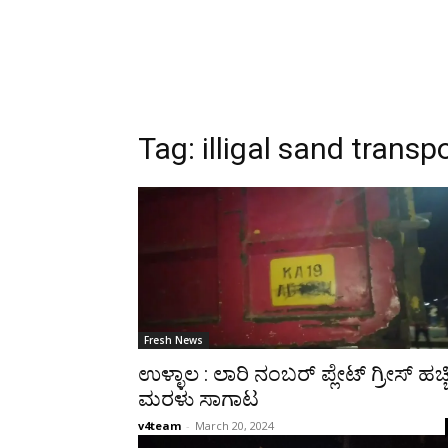
Tag:
illigal sand transp
Fresh News
ಉಳ್ಳಾಲ : ಲಾರಿ ನಂಬರ್ ಪ್ಲೇಟ್ ಗ್ರೀಸ್ ಹಚ್ಚ
ಮರಳು ಸಾಗಾಟ
v4team
-
March 20, 2024