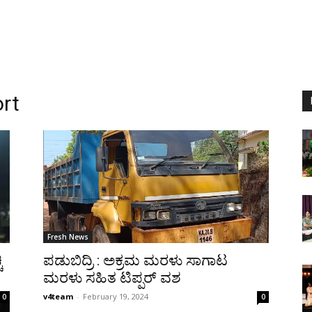
ort
Fresh News
ಿ
ಪಡುಬಿದ್ರಿ : ಅಕ್ರಮ ಮರಳು ಸಾಗಾಟ
ಮರಳು ಸಹಿತ ಟಿಪ್ಪರ್ ವಶ
v4team
-
February 19, 2024
0
0