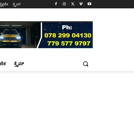
ಶೈಕ್ಷಣಿಕ
ಕ್ರೈಮ್
್ಷಣಿಕ
ಕ್ರೈಮ್