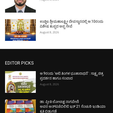
ಉಚ್ಚಿಲ ಶ್ರೀಮಹಾಲಕ್ಷ್ಮೀ ದೇವಸ್ಥಾನದಲ್ಲಿ ಆ.10ರಂದು
ವಿಶೇಷ ತುಪ್ಪದ ಅಪ್ಪ ಸೇವೆ
August 8, 2026
EDITOR PICKS
ಆ.9ರಂದು ‘ಆಟಿ ತಿಂಗಳ ಭೂತಾರಾಧನೆ’ : ಸಾಕ್ಷ್ಯ ಚಿತ್ರ
ಪ್ರದರ್ಶನ ಹಾಗೂ ಸಂವಾದ
August 8, 2026
ಡಾ. ಪ್ರೀತಿ ಲೋಲಾಕ್ಷ ನಾಗವೇಣಿ
ಅವರ ಅನ್‌ಟಚೆಬಿಲಿಟಿ ಇನ್ 21 ಸೆಂಚುರಿ ಇಂಡಿಯಾ
ಕೃತಿ ಬಿಡುಗಡೆ