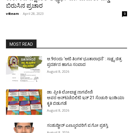
ಬಿರುಸಿನ ಪ್ರಚಾರ
v4team
-
April 28, 2023
0
MOST READ
ಆ.9ರಂದು ‘ಆಟಿ ತಿಂಗಳ ಭೂತಾರಾಧನೆ’ : ಸಾಕ್ಷ್ಯ ಚಿತ್ರ
ಪ್ರದರ್ಶನ ಹಾಗೂ ಸಂವಾದ
August 8, 2026
ಡಾ. ಪ್ರೀತಿ ಲೋಲಾಕ್ಷ ನಾಗವೇಣಿ
ಅವರ ಅನ್‌ಟಚೆಬಿಲಿಟಿ ಇನ್ 21 ಸೆಂಚುರಿ ಇಂಡಿಯಾ
ಕೃತಿ ಬಿಡುಗಡೆ
August 8, 2026
ಸಂಶುದ್ಧೀನ್ ಎಣ್ಮೂರವರಿಗೆ ಪ.ಗೋ ಪ್ರಶಸ್ತಿ
August 8, 2026