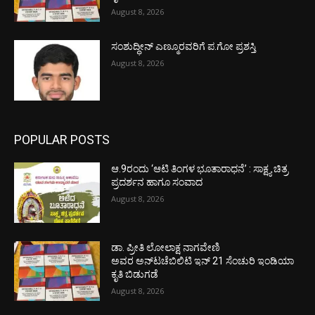
August 8, 2026
ಸಂಶುದ್ಧೀನ್ ಎಣ್ಮೂರವರಿಗೆ ಪ.ಗೋ ಪ್ರಶಸ್ತಿ
August 8, 2026
POPULAR POSTS
ಆ.9ರಂದು ‘ಆಟಿ ತಿಂಗಳ ಭೂತಾರಾಧನೆ’ : ಸಾಕ್ಷ್ಯ ಚಿತ್ರ
ಪ್ರದರ್ಶನ ಹಾಗೂ ಸಂವಾದ
August 8, 2026
ಡಾ. ಪ್ರೀತಿ ಲೋಲಾಕ್ಷ ನಾಗವೇಣಿ
ಅವರ ಅನ್‌ಟಚೆಬಿಲಿಟಿ ಇನ್ 21 ಸೆಂಚುರಿ ಇಂಡಿಯಾ
ಕೃತಿ ಬಿಡುಗಡೆ
August 8, 2026