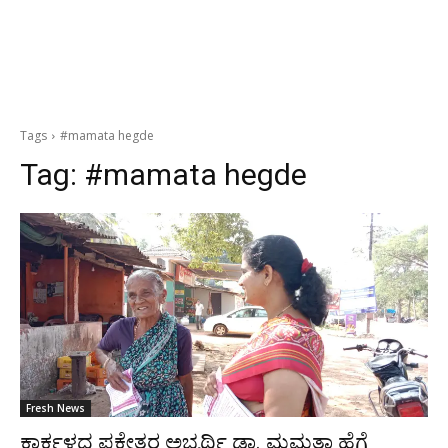
Tags
#mamata hegde
Tag:
#mamata hegde
Fresh News
ಕಾರ್ಕಳದ ಪಕ್ಷೇತರ ಅಭ್ಯರ್ಥಿ ಡಾ. ಮಮತಾ ಹೆಗ್ಡೆ