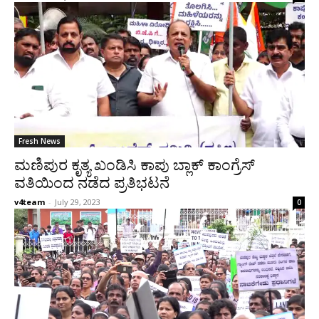
Fresh News
ಮಣಿಪುರ ಕೃತ್ಯ ಖಂಡಿಸಿ ಕಾಪು ಬ್ಲಾಕ್ ಕಾಂಗ್ರೆಸ್
ವತಿಯಿಂದ ನಡೆದ ಪ್ರತಿಭಟನೆ
v4team
-
July 29, 2023
0