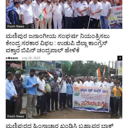
Fresh News
ಮಣಿಪುರ ಜನಾಂಗೀಯ ಸಂಘರ್ಷ ನಿಯಂತ್ರಿಸಲು
ಕೇಂದ್ರ ಸರಕಾರ ವಿಫಲ : ಉಡುಪಿ ಜಿಲ್ಲಾ ಕಾಂಗ್ರೆಸ್
ವಕ್ತಾರ ಬಿಪಿನ್ ಚಂದ್ರಪಾಲ್ ಹೇಳಿಕೆ
v4team
-
July 29, 2023
0
Fresh News
ಮಣಿಪುರದ ಹಿಂಸಾಚಾರ ಖಂಡಿಸಿ ಬ್ರಹ್ಮಾವರ ಬ್ಲಾಕ್