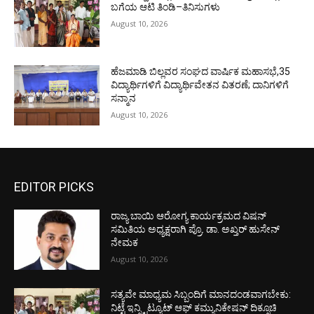
ಬಗೆಯ ಆಟಿ ತಿಂಡಿ–ತಿನಿಸುಗಳು
August 10, 2026
ಹೆಜಮಾಡಿ ಬಿಲ್ಲವರ ಸಂಘದ ವಾರ್ಷಿಕ ಮಹಾಸಭೆ,35
ವಿದ್ಯಾರ್ಥಿಗಳಿಗೆ ವಿದ್ಯಾರ್ಥಿವೇತನ ವಿತರಣೆ; ದಾನಿಗಳಿಗೆ
ಸನ್ಮಾನ
August 10, 2026
EDITOR PICKS
ರಾಜ್ಯ ಬಾಯಿ ಆರೋಗ್ಯ ಕಾರ್ಯಕ್ರಮದ ವಿಷನ್
ಸಮಿತಿಯ ಅಧ್ಯಕ್ಷರಾಗಿ ಪ್ರೊ. ಡಾ. ಅಖ್ತರ್ ಹುಸೇನ್
ನೇಮಕ
August 10, 2026
ಸತ್ಯವೇ ಮಾಧ್ಯಮ ಸಿಬ್ಬಂದಿಗೆ ಮಾನದಂಡವಾಗಬೇಕು:
ನಿಟ್ಟೆ ಇನ್ಸ್ಟಿಟ್ಯೂಟ್ ಆಫ್ ಕಮ್ಯುನಿಕೇಷನ್ ದಿಕ್ಸೂಚಿ