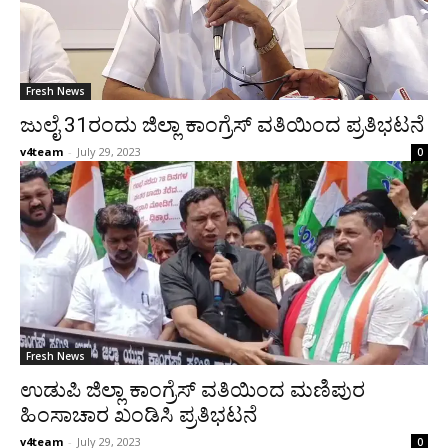
Fresh News
ಜುಲೈ 31ರಂದು ಜಿಲ್ಲಾ ಕಾಂಗ್ರೆಸ್ ವತಿಯಿಂದ ಪ್ರತಿಭಟನೆ
v4team
-
July 29, 2023
0
Fresh News
ಉಡುಪಿ ಜಿಲ್ಲಾ ಕಾಂಗ್ರೆಸ್ ವತಿಯಿಂದ ಮಣಿಪುರ
ಹಿಂಸಾಚಾರ ಖಂಡಿಸಿ ಪ್ರತಿಭಟನೆ
v4team
-
July 29, 2023
0