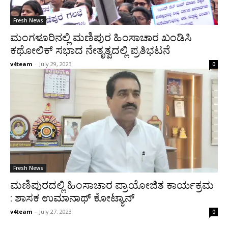
Fresh News
ಮಂಗಳೂರಿನಲ್ಲಿ ಮಣಿಪುರ ಹಿಂಸಾಚಾರ ಖಂಡಿಸಿ
ಕಥೋಲಿಕ್ ಸಭಾದ ನೇತೃತ್ವದಲ್ಲಿ ಪ್ರತಿಭಟನೆ
v4team
-
July 29, 2023
0
Fresh News
ಮಣಿಪುರದಲ್ಲಿ ಹಿಂಸಾಚಾರ ಪ್ರಾಯೋಜಿತ ಕಾರ್ಯಕ್ರಮ
: ಶಾಸಕ ಉಮಾನಾಥ್ ಕೋಟ್ಯಾನ್
v4team
-
July 27, 2023
0