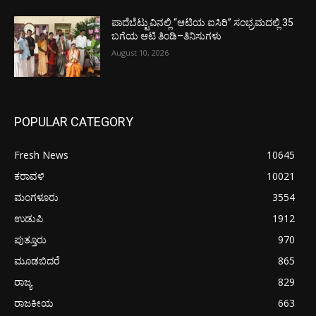
ಪಾದೆಬೆಟ್ಟುವಿನಲ್ಲಿ “ಆಟಿಯ ಐಸಿರಿ’’ ಸಂಭ್ರಮದಲ್ಲಿ 35
ಬಗೆಯ ಆಟಿ ತಿಂಡಿ–ತಿನಿಸುಗಳು
August 10, 2026
POPULAR CATEGORY
Fresh News
10645
ಕರಾವಳಿ
10021
ಮಂಗಳೂರು
3554
ಉಡುಪಿ
1912
ಪುತ್ತೂರು
970
ಮೂಡಬಿದರೆ
865
ರಾಜ್ಯ
829
ರಾಜಕೀಯ
663