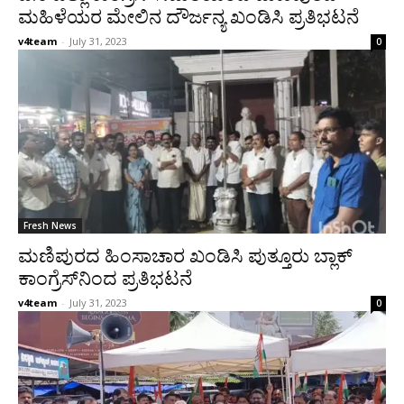
ಮಹಿಳೆಯರ ಮೇಲಿನ ದೌರ್ಜನ್ಯ ಖಂಡಿಸಿ ಪ್ರತಿಭಟನೆ
v4team
-
July 31, 2023
0
Fresh News
ಮಣಿಪುರದ ಹಿಂಸಾಚಾರ ಖಂಡಿಸಿ ಪುತ್ತೂರು ಬ್ಲಾಕ್
ಕಾಂಗ್ರೆಸ್‍ನಿಂದ ಪ್ರತಿಭಟನೆ
v4team
-
July 31, 2023
0