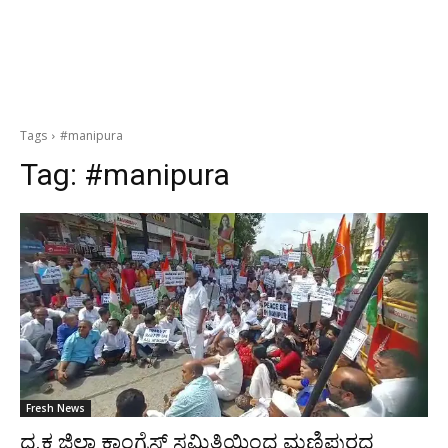
Tags
#manipura
Tag:
#manipura
Fresh News
ದ.ಕ ಜಿಲ್ಲಾ ಕಾಂಗ್ರೆಸ್ ಸಮಿತಿಯಿಂದ ಮಣಿಪುರದ