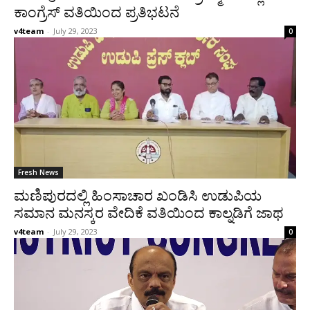
ಕಾಂಗ್ರೆಸ್ ವತಿಯಿಂದ ಪ್ರತಿಭಟನೆ
v4team
-
July 29, 2023
0
Fresh News
ಮಣಿಪುರದಲ್ಲಿ ಹಿಂಸಾಚಾರ ಖಂಡಿಸಿ ಉಡುಪಿಯ
ಸಮಾನ ಮನಸ್ಕರ ವೇದಿಕೆ ವತಿಯಿಂದ ಕಾಲ್ನಡಿಗೆ ಜಾಥ
v4team
-
July 29, 2023
0