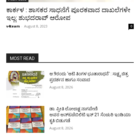
ಕಾರ್ಕಳ : ಶಾಸಕರ ಸಾಧನೆಗೆ ಪೂರಕವಾದ ದಾಖಲೆಗಳೇ
ಇಲ್ಲ: ಶುಭದರಾವ್ ಆರೋಪ
v4team
-
August 8, 2023
0
MOST READ
ಆ.9ರಂದು ‘ಆಟಿ ತಿಂಗಳ ಭೂತಾರಾಧನೆ’ : ಸಾಕ್ಷ್ಯ ಚಿತ್ರ
ಪ್ರದರ್ಶನ ಹಾಗೂ ಸಂವಾದ
August 8, 2026
ಡಾ. ಪ್ರೀತಿ ಲೋಲಾಕ್ಷ ನಾಗವೇಣಿ
ಅವರ ಅನ್‌ಟಚೆಬಿಲಿಟಿ ಇನ್ 21 ಸೆಂಚುರಿ ಇಂಡಿಯಾ
ಕೃತಿ ಬಿಡುಗಡೆ
August 8, 2026