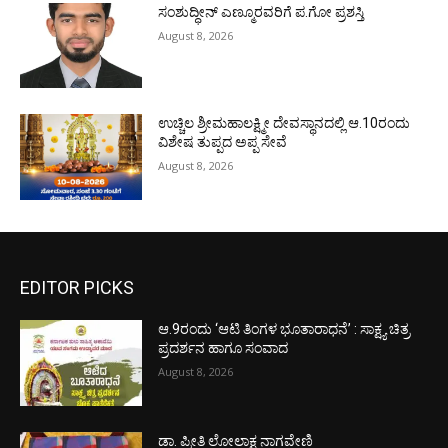
ಸಂಶುದ್ಧೀನ್ ಎಣ್ಮೂರವರಿಗೆ ಪ.ಗೋ ಪ್ರಶಸ್ತಿ
August 8, 2026
ಉಚ್ಚಿಲ ಶ್ರೀಮಹಾಲಕ್ಷ್ಮೀ ದೇವಸ್ಥಾನದಲ್ಲಿ ಆ.10ರಂದು
ವಿಶೇಷ ತುಪ್ಪದ ಅಪ್ಪ ಸೇವೆ
August 8, 2026
EDITOR PICKS
ಆ.9ರಂದು ‘ಆಟಿ ತಿಂಗಳ ಭೂತಾರಾಧನೆ’ : ಸಾಕ್ಷ್ಯ ಚಿತ್ರ
ಪ್ರದರ್ಶನ ಹಾಗೂ ಸಂವಾದ
August 8, 2026
ಡಾ. ಪ್ರೀತಿ ಲೋಲಾಕ್ಷ ನಾಗವೇಣಿ