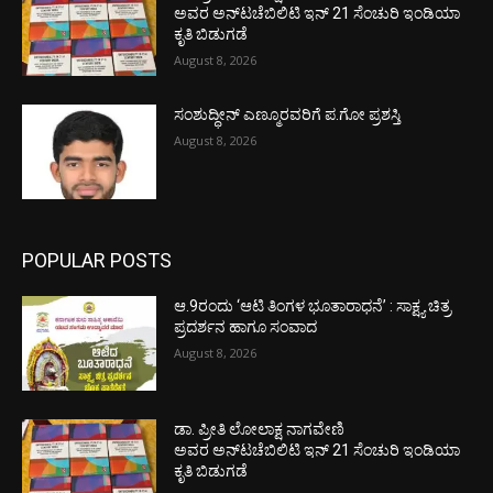
ಅವರ ಅನ್‌ಟಚೆಬಿಲಿಟಿ ಇನ್ 21 ಸೆಂಚುರಿ ಇಂಡಿಯಾ
ಕೃತಿ ಬಿಡುಗಡೆ
August 8, 2026
ಸಂಶುದ್ಧೀನ್ ಎಣ್ಮೂರವರಿಗೆ ಪ.ಗೋ ಪ್ರಶಸ್ತಿ
August 8, 2026
POPULAR POSTS
ಆ.9ರಂದು ‘ಆಟಿ ತಿಂಗಳ ಭೂತಾರಾಧನೆ’ : ಸಾಕ್ಷ್ಯ ಚಿತ್ರ
ಪ್ರದರ್ಶನ ಹಾಗೂ ಸಂವಾದ
August 8, 2026
ಡಾ. ಪ್ರೀತಿ ಲೋಲಾಕ್ಷ ನಾಗವೇಣಿ
ಅವರ ಅನ್‌ಟಚೆಬಿಲಿಟಿ ಇನ್ 21 ಸೆಂಚುರಿ ಇಂಡಿಯಾ
ಕೃತಿ ಬಿಡುಗಡೆ