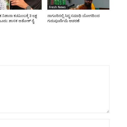
Fresh News
 ನಿಶಾನಾ ಕುಟುಂಬಕ್ಕೆ 3 ಲಕ್ಷ
ನಾಗೂರಿನಲ್ಲಿ ಸಿದ್ಧ ಸಮಾಧಿ ಯೋಗದಿಂದ
ೂರು: ಶಾಸಕ ಅಶೋಕ್ ರೈ
ಗುರುಪೂರ್ಣಿಮೆ ಆಚರಣೆ
Name:*