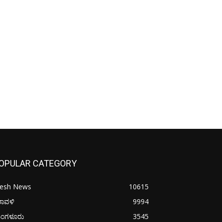
OPULAR CATEGORY
resh News
10615
ರಾವಳಿ
9994
ಂಗಳೂರು
3545