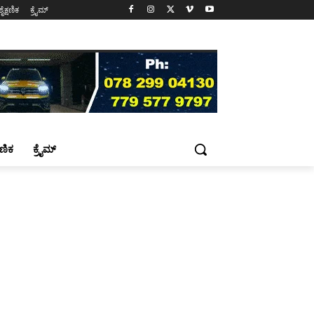
ಶೈಕ್ಷಣಿಕ
ಕ್ರೈಮ್
್ಷಣಿಕ
ಕ್ರೈಮ್