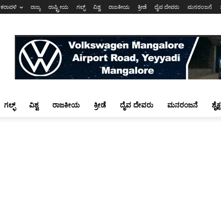
ಕರಾವಳಿ
ರಾಜ್ಯ
ರಾಷ್ಟ್ರೀಯ
ಗಲ್ಫ್
ವಿಶ್ವ
ರಾಜಕೀಯ
ಕ್ರೀಡೆ
ದೈವ ದೇವರು
ಮನರಂಜನೆ
ಗಲ್ಫ್
ವಿಶ್ವ
ರಾಜಕೀಯ
ಕ್ರೀಡೆ
ದೈವ ದೇವರು
ಮನರಂಜನೆ
ಶೈಕ