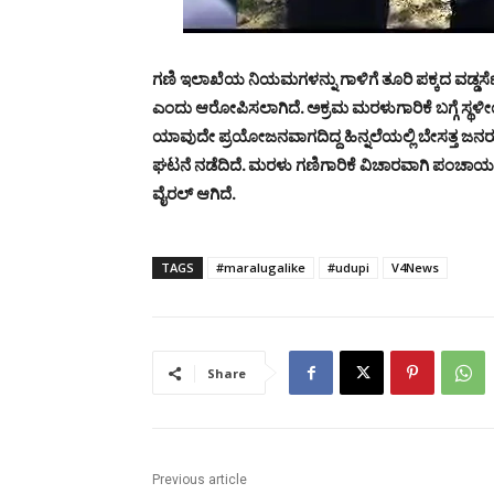
ಗಣಿ ಇಲಾಖೆಯ ನಿಯಮಗಳನ್ನು ಗಾಳಿಗೆ ತೂರಿ ಪಕ್ಕದ ವಡ್ಡರ್ಸೆ
ಎಂದು ಆರೋಪಿಸಲಾಗಿದೆ. ಅಕ್ರಮ ಮರಳುಗಾರಿಕೆ ಬಗ್ಗೆ ಸ್ಥಳೀ
ಯಾವುದೇ ಪ್ರಯೋಜನವಾಗದಿದ್ದ ಹಿನ್ನಲೆಯಲ್ಲಿ ಬೇಸತ್ತ ಜನರು
ಘಟನೆ ನಡೆದಿದೆ. ಮರಳು ಗಣಿಗಾರಿಕೆ ವಿಚಾರವಾಗಿ ಪಂಚಾಯತ
ವೈರಲ್ ಆಗಿದೆ.
TAGS
#maralugalike
#udupi
V4News
Share
Previous article