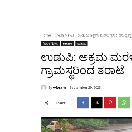
Home
Fresh News
ಉಡುಪಿ: ಅಕ್ರಮ ಮರಳುಗಾರಿಕೆ ವಿರುದ್ಧ ಗ್ರ
Fresh News
ಕರಾವಳಿ
ಉಡುಪಿ
ಉಡುಪಿ: ಅಕ್ರಮ ಮರಳುಗ
ಗ್ರಾಮಸ್ಥರಿಂದ ತರಾಟೆ
By
v4team
September 29, 2023
Share