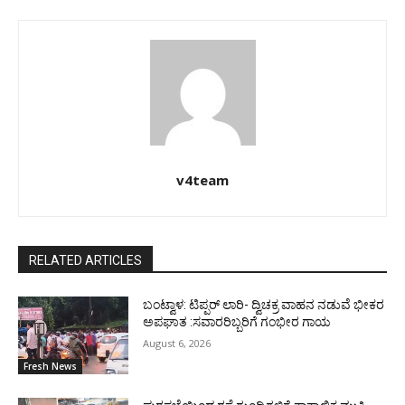
v4team
RELATED ARTICLES
ಬಂಟ್ವಾಳ: ಟಿಪ್ಪರ್ ಲಾರಿ- ದ್ವಿಚಕ್ರ ವಾಹನ ನಡುವೆ ಭೀಕರ
ಅಪಘಾತ :ಸವಾರರಿಬ್ಬರಿಗೆ ಗಂಭೀರ ಗಾಯ
August 6, 2026
Fresh News