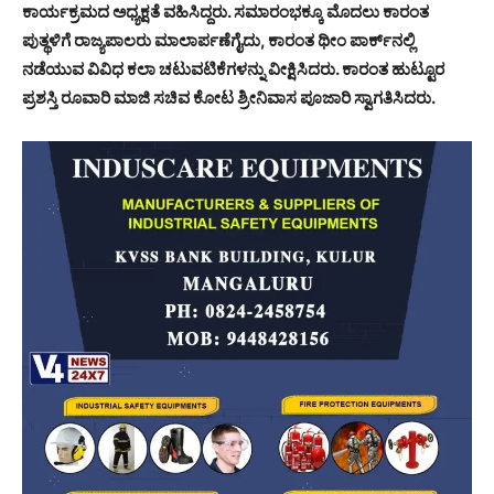
ಕಾರ್ಯಕ್ರಮದ ಅಧ್ಯಕ್ಷತೆ ವಹಿಸಿದ್ದರು. ಸಮಾರಂಭಕ್ಕೂ ಮೊದಲು ಕಾರಂತ
ಪುತ್ಥಳಿಗೆ ರಾಜ್ಯಪಾಲರು ಮಾಲಾರ್ಪಣೆಗೈದು, ಕಾರಂತ ಥೀಂ ಪಾರ್ಕ್‍ನಲ್ಲಿ
ನಡೆಯುವ ವಿವಿಧ ಕಲಾ ಚಟುವಟಿಕೆಗಳನ್ನು ವೀಕ್ಷಿಸಿದರು. ಕಾರಂತ ಹುಟ್ಟೂರ
ಪ್ರಶಸ್ತಿ ರೂವಾರಿ ಮಾಜಿ ಸಚಿವ ಕೋಟ ಶ್ರೀನಿವಾಸ ಪೂಜಾರಿ ಸ್ವಾಗತಿಸಿದರು.