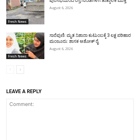
ಪುರಸಭೆಯಿಂದ ರಸ್ತೆ ಗುಂಡಿಗಳಿಗೆ ತಾತ್ಕಾಲಿಕ ಮುಕ್ತಿ
August 6, 2026
Fresh News
ಸಾರೆಪುಣಿ: ಮೃತ ನಿಶಾನಾ ಕುಟುಂಬಕ್ಕೆ 3 ಲಕ್ಷ ಪರಿಹಾರ
ಮಂಜೂರು: ಶಾಸಕ ಅಶೋಕ್ ರೈ
August 6, 2026
Fresh News
LEAVE A REPLY