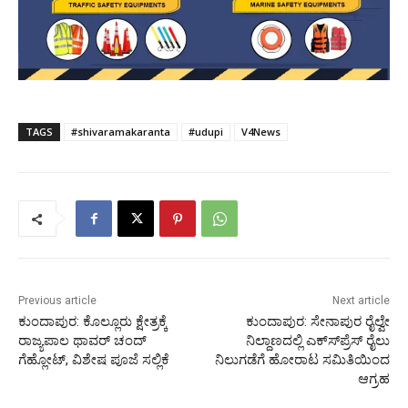
TAGS
#shivaramakaranta
#udupi
V4News
Previous article
Next article
ಕುಂದಾಪುರ: ಕೊಲ್ಲೂರು ಕ್ಷೇತ್ರಕ್ಕೆ
ಕುಂದಾಪುರ: ಸೇನಾಪುರ ರೈಲ್ವೇ
ರಾಜ್ಯಪಾಲ ಥಾವರ್ ಚಂದ್
ನಿಲ್ದಾಣದಲ್ಲಿ ಎಕ್ಸ್‍ಪ್ರೆಸ್ ರೈಲು
ಗೆಹ್ಲೋಟ್, ವಿಶೇಷ ಪೂಜೆ ಸಲ್ಲಿಕೆ
ನಿಲುಗಡೆಗೆ ಹೋರಾಟ ಸಮಿತಿಯಿಂದ
ಆಗ್ರಹ