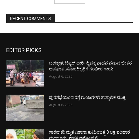
RECENT COMMENTS
EDITOR PICKS
ಬಂಟ್ವಾಳ: ಟಿಪ್ಪರ್ ಲಾರಿ- ದ್ವಿಚಕ್ರ ವಾಹನ ನಡುವೆ ಭೀಕರ
ಅಪಘಾತ :ಸವಾರರಿಬ್ಬರಿಗೆ ಗಂಭೀರ ಗಾಯ
August 6, 2026
ಪುರಸಭೆಯಿಂದ ರಸ್ತೆ ಗುಂಡಿಗಳಿಗೆ ತಾತ್ಕಾಲಿಕ ಮುಕ್ತಿ
August 6, 2026
ಸಾರೆಪುಣಿ: ಮೃತ ನಿಶಾನಾ ಕುಟುಂಬಕ್ಕೆ 3 ಲಕ್ಷ ಪರಿಹಾರ
ಮಂಜೂರು: ಶಾಸಕ ಅಶೋಕ್ ರೈ