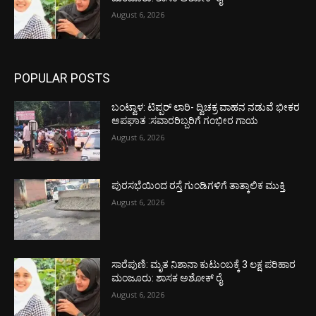
August 6, 2026
POPULAR POSTS
ಬಂಟ್ವಾಳ: ಟಿಪ್ಪರ್ ಲಾರಿ- ದ್ವಿಚಕ್ರ ವಾಹನ ನಡುವೆ ಭೀಕರ
ಅಪಘಾತ :ಸವಾರರಿಬ್ಬರಿಗೆ ಗಂಭೀರ ಗಾಯ
August 6, 2026
ಪುರಸಭೆಯಿಂದ ರಸ್ತೆ ಗುಂಡಿಗಳಿಗೆ ತಾತ್ಕಾಲಿಕ ಮುಕ್ತಿ
August 6, 2026
ಸಾರೆಪುಣಿ: ಮೃತ ನಿಶಾನಾ ಕುಟುಂಬಕ್ಕೆ 3 ಲಕ್ಷ ಪರಿಹಾರ
ಮಂಜೂರು: ಶಾಸಕ ಅಶೋಕ್ ರೈ
August 6, 2026