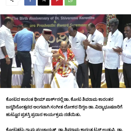
ಕೋಟದ ಕಾರಂತ ಥೀಮ್ ಪಾರ್ಕ್‍ನಲ್ಲಿ ಡಾ. ಕೋಟ ಶಿವರಾಮ ಕಾರಂತರ
ಜನ್ಮದಿನೋತ್ಸವದ ಅಂಗವಾಗಿ ಸಂಗೀತ ಲೋಕದ ದಿಗ್ಗಜ ಡಾ. ವಿದ್ಯಾಭೂಷಣರಿಗೆ
ಹುಟ್ಟೂರ ಪ್ರಶಸ್ತಿ ಪ್ರದಾನ ಕಾರ್ಯಕ್ರಮ ನಡೆಯಿತು.
ಕೋಟತಟ್ಟು ಗ್ರಾಮ ಪಂಚಾಯತ್, ಡಾ.ಶಿವರಾಮ ಕಾರಂತ ಟ್ರಸ್ಟ್ ಉಡುಪಿ, ಡಾ.