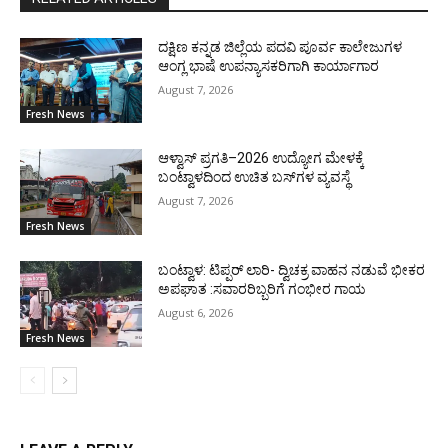
ದಕ್ಷಿಣ ಕನ್ನಡ ಜಿಲ್ಲೆಯ ಪದವಿ ಪೂರ್ವ ಕಾಲೇಜುಗಳ
ಆಂಗ್ಲ ಭಾಷೆ ಉಪನ್ಯಾಸಕರಿಗಾಗಿ ಕಾರ್ಯಾಗಾರ
August 7, 2026
Fresh News
ಆಳ್ವಾಸ್ ಪ್ರಗತಿ–2026 ಉದ್ಯೋಗ ಮೇಳಕ್ಕೆ
ಬಂಟ್ವಾಳದಿಂದ ಉಚಿತ ಬಸ್‌ಗಳ ವ್ಯವಸ್ಥೆ
August 7, 2026
Fresh News
ಬಂಟ್ವಾಳ: ಟಿಪ್ಪರ್ ಲಾರಿ- ದ್ವಿಚಕ್ರ ವಾಹನ ನಡುವೆ ಭೀಕರ
ಅಪಘಾತ :ಸವಾರರಿಬ್ಬರಿಗೆ ಗಂಭೀರ ಗಾಯ
August 6, 2026
Fresh News