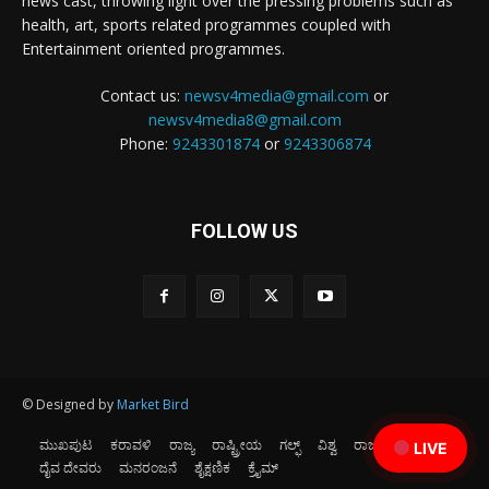
news cast, throwing light over the pressing problems such as
health, art, sports related programmes coupled with
Entertainment oriented programmes.
Contact us:
newsv4media@gmail.com
or
newsv4media8@gmail.com
Phone:
9243301874
or
9243306874
FOLLOW US
© Designed by
Market Bird
ಮುಖಪುಟ
ಕರಾವಳಿ
ರಾಜ್ಯ
ರಾಷ್ಟ್ರೀಯ
ಗಲ್ಫ್
ವಿಶ್ವ
ರಾಜಕೀಯ
ಕ್ರೀಡೆ
LIVE
ದೈವ ದೇವರು
ಮನರಂಜನೆ
ಶೈಕ್ಷಣಿಕ
ಕ್ರೈಮ್