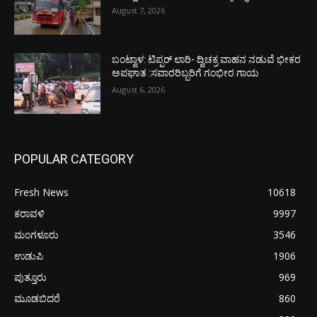
August 7, 2026
ಬಂಟ್ವಾಳ: ಟಿಪ್ಪರ್ ಲಾರಿ- ದ್ವಿಚಕ್ರ ವಾಹನ ನಡುವೆ ಭೀಕರ
ಅಪಘಾತ :ಸವಾರರಿಬ್ಬರಿಗೆ ಗಂಭೀರ ಗಾಯ
August 6, 2026
POPULAR CATEGORY
Fresh News
10618
ಕರಾವಳಿ
9997
ಮಂಗಳೂರು
3546
ಉಡುಪಿ
1906
ಪುತ್ತೂರು
969
ಮೂಡಬಿದರೆ
860