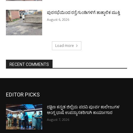
ಪುರಸಭೆಯಿಂದ ರಸ್ತೆ ಗುಂಡಿಗಳಿಗೆ ತಾತ್ಕಾಲಿಕ ಮುಕ್ತಿ
August 6, 2026
Load more
RECENT COMMENTS
EDITOR PICKS
ದಕ್ಷಿಣ ಕನ್ನಡ ಜಿಲ್ಲೆಯ ಪದವಿ ಪೂರ್ವ ಕಾಲೇಜುಗಳ
ಆಂಗ್ಲ ಭಾಷೆ ಉಪನ್ಯಾಸಕರಿಗಾಗಿ ಕಾರ್ಯಾಗಾರ
August 7, 2026