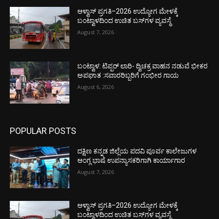
ಆಳ್ವಾಸ್ ಪ್ರಗತಿ–2026 ಉದ್ಯೋಗ ಮೇಳಕ್ಕೆ
ಬಂಟ್ವಾಳದಿಂದ ಉಚಿತ ಬಸ್‌ಗಳ ವ್ಯವಸ್ಥೆ
August 7, 2026
ಬಂಟ್ವಾಳ: ಟಿಪ್ಪರ್ ಲಾರಿ- ದ್ವಿಚಕ್ರ ವಾಹನ ನಡುವೆ ಭೀಕರ
ಅಪಘಾತ :ಸವಾರರಿಬ್ಬರಿಗೆ ಗಂಭೀರ ಗಾಯ
August 6, 2026
POPULAR POSTS
ದಕ್ಷಿಣ ಕನ್ನಡ ಜಿಲ್ಲೆಯ ಪದವಿ ಪೂರ್ವ ಕಾಲೇಜುಗಳ
ಆಂಗ್ಲ ಭಾಷೆ ಉಪನ್ಯಾಸಕರಿಗಾಗಿ ಕಾರ್ಯಾಗಾರ
August 7, 2026
ಆಳ್ವಾಸ್ ಪ್ರಗತಿ–2026 ಉದ್ಯೋಗ ಮೇಳಕ್ಕೆ
ಬಂಟ್ವಾಳದಿಂದ ಉಚಿತ ಬಸ್‌ಗಳ ವ್ಯವಸ್ಥೆ