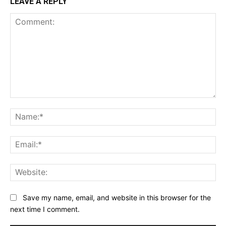
LEAVE A REPLY
Comment:
Na
Ema
Web
Save my name, email, and website in this browser for the
next time I comment.