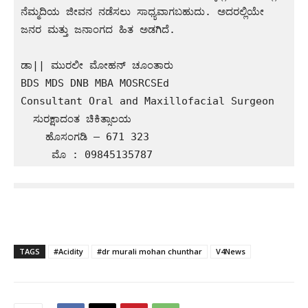
ನೆಮ್ಮದಿಯ ಜೀವನ ನಡೆಸಲು ಸಾಧ್ಯವಾಗಬಹುದು. ಅದರಲ್ಲಿಯೇ 
ಜನರ ಮತ್ತು ಜನಾಂಗದ ಹಿತ ಅಡಗಿದೆ.    

ಡಾ|| ಮುರಲೀ ಮೋಹನ್ ಚೂಂತಾರು

BDS MDS DNB MBA MOSRCSEd

Consultant Oral and Maxillofacial Surgeon 

  ಸುರಕ್ಷಾದಂತ ಚಿಕಿತ್ಸಾಲಯ

    ಹೊಸಂಗಡಿ – 671 323

TAGS
#Acidity
#dr murali mohan chunthar
V4News