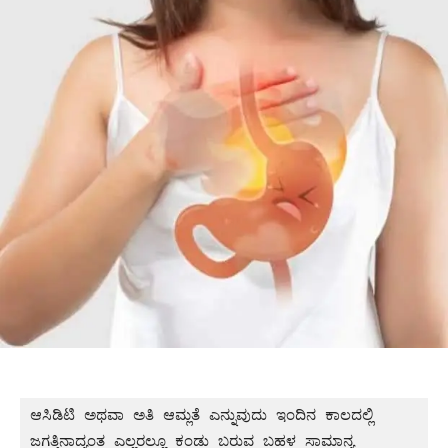
ಆಸಿಡಿಟಿ ಅಥವಾ ಅತಿ ಆಮ್ಲತೆ ಎನ್ನುವುದು ಇಂದಿನ ಕಾಲದಲ್ಲಿ 
ಜಗತ್ತಿನಾದ್ಯಂತ ಎಲ್ಲರಲ್ಲೂ ಕಂಡು ಬರುವ ಬಹಳ ಸಾಮಾನ್ಯ 