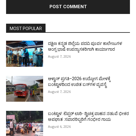
MOST POPULAR
ದಕ್ಷಿಣ ಕನ್ನಡ ಜಿಲ್ಲೆಯ ಪದವಿ ಪೂರ್ವ ಕಾಲೇಜುಗಳ
ಆಂಗ್ಲ ಭಾಷೆ ಉಪನ್ಯಾಸಕರಿಗಾಗಿ ಕಾರ್ಯಾಗಾರ
August 7, 2026
ಆಳ್ವಾಸ್ ಪ್ರಗತಿ–2026 ಉದ್ಯೋಗ ಮೇಳಕ್ಕೆ
ಬಂಟ್ವಾಳದಿಂದ ಉಚಿತ ಬಸ್‌ಗಳ ವ್ಯವಸ್ಥೆ
August 7, 2026
ಬಂಟ್ವಾಳ: ಟಿಪ್ಪರ್ ಲಾರಿ- ದ್ವಿಚಕ್ರ ವಾಹನ ನಡುವೆ ಭೀಕರ
ಅಪಘಾತ :ಸವಾರರಿಬ್ಬರಿಗೆ ಗಂಭೀರ ಗಾಯ
August 6, 2026