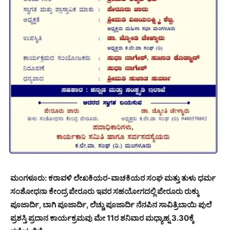
ಮಂಗಳೂರು: ಕರಾವಳಿ ಲೇಖಕಿಯರ-ವಾಚಕಿಯರ ಸಂಘ ಮತ್ತು ತುಳು ಧರ್ಮ
ಸಂಶೋಧನಾ ಕೇಂದ್ರ ಪೇರೂರು ಇವರ ಸಹಯೋಗದಲ್ಲಿ ಪೇರೂರು ರುಕ್ಕು
ಪೂಜಾರ್ದಿ, ಬಾಗಿ ಪೂಜಾರ್ದಿ, ಲೆಚ್ಚು ಪೂಜಾರ್ದಿ ನೆನಪಿನ ಸಾವಿತ್ರಿಬಾಯಿ ಪುಲೆ
ಪ್ರಶಸ್ತಿ ಪ್ರದಾನ ಕಾರ್ಯಕ್ರಮವು ಮೇ 11ರ ಶನಿವಾರ ಮಧ್ಯಾಹ್ನ 3.30ಕ್ಕೆ