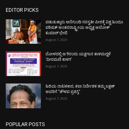
EDITOR PICKS
ಪಡುಕುತ್ಯಾರು ಆನೆಗುಂದಿ ಸರಸ್ವತೀ ಪೀಠಕ್ಕೆ ವಿಶ್ವ ಹಿಂದೂ
ಪರಿಷತ್ ಅಂತರರಾಷ್ಟ್ರೀಯ ಅಧ್ಯಕ್ಷ ಅಲೋಕ್
ಕುಮಾರ್ ಭೇಟಿ
August 7, 2026
ಬೋಳದಲ್ಲಿ ಆ.9ರಂದು ಯಕ್ಷಗಾನ ತಾಳಮದ್ದಳೆ
‘ವೀರಮಣಿ ಕಾಳಗ’
August 7, 2026
ಹಿರಿಯ ನಾಟಕಕಾರ, ಕಲಾ ನಿರ್ದೇಶಕ ತಮ್ಮ ಲಕ್ಷಣ್
ಅವರಿಗೆ “ತೌಳವ ಪ್ರಶಸ್ತಿ”
August 7, 2026
POPULAR POSTS