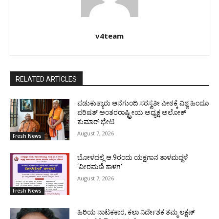
v4team
RELATED ARTICLES
ಪಡುಕುತ್ಯಾರು ಆನೆಗುಂದಿ ಸರಸ್ವತೀ ಪೀಠಕ್ಕೆ ವಿಶ್ವ ಹಿಂದೂ
ಪರಿಷತ್ ಅಂತರರಾಷ್ಟ್ರೀಯ ಅಧ್ಯಕ್ಷ ಅಲೋಕ್
ಕುಮಾರ್ ಭೇಟಿ
August 7, 2026
Fresh News
ಬೋಳದಲ್ಲಿ ಆ.9ರಂದು ಯಕ್ಷಗಾನ ತಾಳಮದ್ದಳೆ
‘ವೀರಮಣಿ ಕಾಳಗ’
August 7, 2026
Fresh News
ಹಿರಿಯ ನಾಟಕಕಾರ, ಕಲಾ ನಿರ್ದೇಶಕ ತಮ್ಮ ಲಕ್ಷಣ್