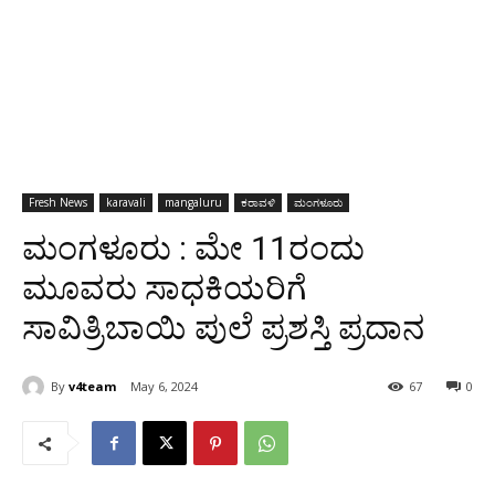
Fresh News
karavali
mangaluru
ಕರಾವಳಿ
ಮಂಗಳೂರು
ಮಂಗಳೂರು : ಮೇ 11ರಂದು
ಮೂವರು ಸಾಧಕಿಯರಿಗೆ
ಸಾವಿತ್ರಿಬಾಯಿ ಪುಲೆ ಪ್ರಶಸ್ತಿ ಪ್ರದಾನ
By
v4team
May 6, 2024
67
0