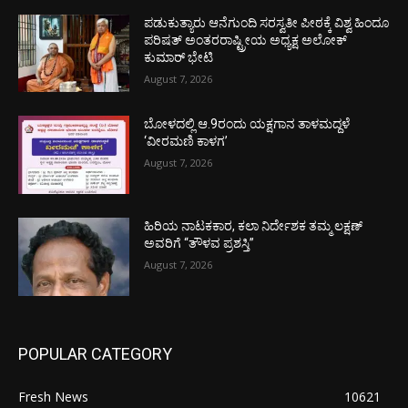
ಪಡುಕುತ್ಯಾರು ಆನೆಗುಂದಿ ಸರಸ್ವತೀ ಪೀಠಕ್ಕೆ ವಿಶ್ವ ಹಿಂದೂ
ಪರಿಷತ್ ಅಂತರರಾಷ್ಟ್ರೀಯ ಅಧ್ಯಕ್ಷ ಅಲೋಕ್
ಕುಮಾರ್ ಭೇಟಿ
August 7, 2026
ಬೋಳದಲ್ಲಿ ಆ.9ರಂದು ಯಕ್ಷಗಾನ ತಾಳಮದ್ದಳೆ
‘ವೀರಮಣಿ ಕಾಳಗ’
August 7, 2026
ಹಿರಿಯ ನಾಟಕಕಾರ, ಕಲಾ ನಿರ್ದೇಶಕ ತಮ್ಮ ಲಕ್ಷಣ್
ಅವರಿಗೆ “ತೌಳವ ಪ್ರಶಸ್ತಿ”
August 7, 2026
POPULAR CATEGORY
Fresh News
10621