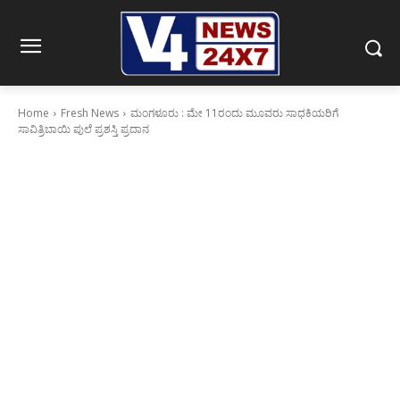
Home
Fresh News
ಮಂಗಳೂರು : ಮೇ 11ರಂದು ಮೂವರು ಸಾಧಕಿಯರಿಗೆ
ಸಾವಿತ್ರಿಬಾಯಿ ಪುಲೆ ಪ್ರಶಸ್ತಿ ಪ್ರದಾನ