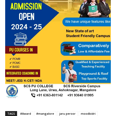
TAGS
#Award
#mangalore
jaru peroor
moodbidri