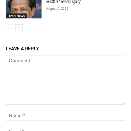
ಅವರಿಗೆ “ತೌಳವ ಪ್ರಶಸ್ತಿ”
August 7, 2026
Fresh News
LEAVE A REPLY
Comment:
Na
Ema