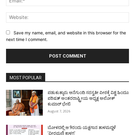
Web
Save my name, email, and website in this browser for the
next time I comment.
MOST POPULAR
ಪಡುಕುತ್ಯಾರು ಆನೆಗುಂದಿ ಸರಸ್ವತೀ ಪೀಠಕ್ಕೆ ವಿಶ್ವ ಹಿಂದೂ
ಪರಿಷತ್ ಅಂತರರಾಷ್ಟ್ರೀಯ ಅಧ್ಯಕ್ಷ ಅಲೋಕ್
ಕುಮಾರ್ ಭೇಟಿ
August 7, 2026
ಬೋಳದಲ್ಲಿ ಆ.9ರಂದು ಯಕ್ಷಗಾನ ತಾಳಮದ್ದಳೆ
‘ವೀರಮಣಿ ಕಾಳಗ’