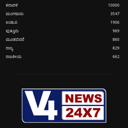
ಕರಾವಳಿ
10000
ಮಂಗಳೂರು
3547
ಉಡುಪಿ
1906
ಪುತ್ತೂರು
969
ಮೂಡಬಿದರೆ
860
ರಾಜ್ಯ
829
ರಾಜಕೀಯ
662