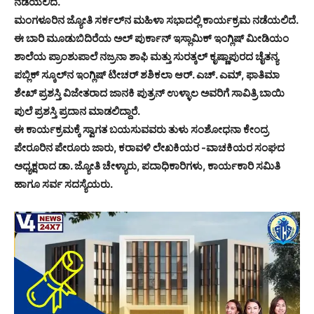
ನಡೆಯಲಿದೆ.
ಮಂಗಳೂರಿನ ಜ್ಯೋತಿ ಸರ್ಕಲ್‌ನ ಮಹಿಳಾ ಸಭಾದಲ್ಲಿ ಕಾರ್ಯಕ್ರಮ ನಡೆಯಲಿದೆ.
ಈ ಬಾರಿ ಮೂಡುಬಿದಿರೆಯ ಅಲ್ ಪುರ್ಕಾನ್ ಇಸ್ಲಾಮಿಕ್ ಇಂಗ್ಲಿಷ್ ಮೀಡಿಯಂ
ಶಾಲೆಯ ಪ್ರಾಂಶುಪಾಲೆ ನಜ್ರನಾ ಶಾಫಿ ಮತ್ತು ಸುರತ್ಕಲ್ ಕೃಷ್ಣಾಪುರದ ಚೈತನ್ಯ
ಪಬ್ಲಿಕ್ ಸ್ಕೂಲ್‌ನ ಇಂಗ್ಲಿಷ್ ಟೀಚರ್ ಶಶಿಕಲಾ ಆರ್. ಎಚ್. ಎಮ್, ಫಾತಿಮಾ
ಶೇಖ್ ಪ್ರಶಸ್ತಿ ವಿಜೇತರಾದ ಜಾನಕಿ ಪುತ್ರನ್ ಉಳ್ಳಾಲ ಅವರಿಗೆ ಸಾವಿತ್ರಿ ಬಾಯಿ
ಪುಲೆ ಪ್ರಶಸ್ತಿ ಪ್ರದಾನ ಮಾಡಲಿದ್ದಾರೆ.
ಈ ಕಾರ್ಯಕ್ರಮಕ್ಕೆ ಸ್ವಾಗತ ಬಯಸುವವರು ತುಳು ಸಂಶೋಧನಾ ಕೇಂದ್ರ
ಪೇರೂರಿನ ಪೇರೂರು ಜಾರು, ಕರಾವಳಿ ಲೇಖಕಿಯರ -ವಾಚಕಿಯರ ಸಂಘದ
ಅಧ್ಯಕ್ಷರಾದ ಡಾ. ಜ್ಯೋತಿ ಚೇಳ್ಯಾರು, ಪದಾಧಿಕಾರಿಗಳು, ಕಾರ್ಯಕಾರಿ ಸಮಿತಿ
ಹಾಗೂ ಸರ್ವ ಸದಸ್ಯೆಯರು.