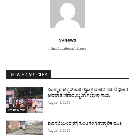
v4news
http://localhost/v4news
RELATED ARTICLES
ಬಂಟ್ವಾಳ: ಟಿಪ್ಪರ್ ಲಾರಿ- ದ್ವಿಚಕ್ರ ವಾಹನ ನಡುವೆ ಭೀಕರ
ಅಪಘಾತ :ಸವಾರರಿಬ್ಬರಿಗೆ ಗಂಭೀರ ಗಾಯ
August 6, 2026
Fresh News
ಪುರಸಭೆಯಿಂದ ರಸ್ತೆ ಗುಂಡಿಗಳಿಗೆ ತಾತ್ಕಾಲಿಕ ಮುಕ್ತಿ
August 6, 2026