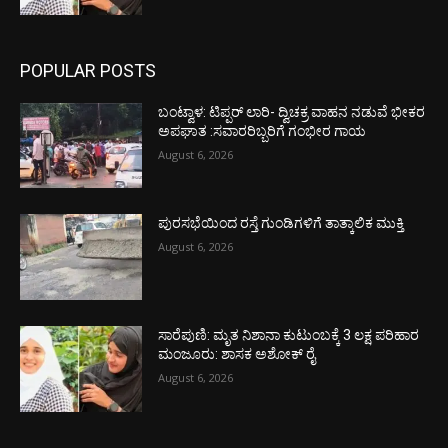
POPULAR POSTS
ಬಂಟ್ವಾಳ: ಟಿಪ್ಪರ್ ಲಾರಿ- ದ್ವಿಚಕ್ರ ವಾಹನ ನಡುವೆ ಭೀಕರ
ಅಪಘಾತ :ಸವಾರರಿಬ್ಬರಿಗೆ ಗಂಭೀರ ಗಾಯ
August 6, 2026
ಪುರಸಭೆಯಿಂದ ರಸ್ತೆ ಗುಂಡಿಗಳಿಗೆ ತಾತ್ಕಾಲಿಕ ಮುಕ್ತಿ
August 6, 2026
ಸಾರೆಪುಣಿ: ಮೃತ ನಿಶಾನಾ ಕುಟುಂಬಕ್ಕೆ 3 ಲಕ್ಷ ಪರಿಹಾರ
ಮಂಜೂರು: ಶಾಸಕ ಅಶೋಕ್ ರೈ
August 6, 2026