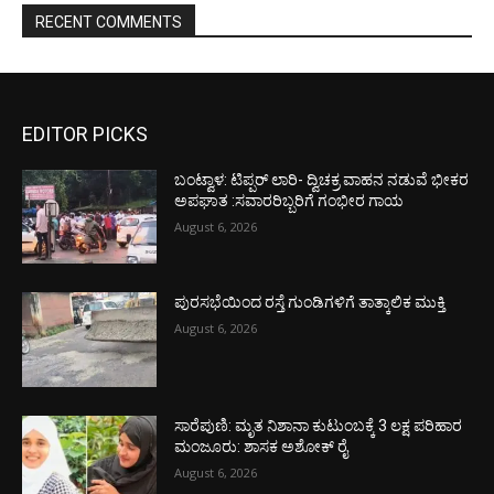
RECENT COMMENTS
EDITOR PICKS
ಬಂಟ್ವಾಳ: ಟಿಪ್ಪರ್ ಲಾರಿ- ದ್ವಿಚಕ್ರ ವಾಹನ ನಡುವೆ ಭೀಕರ
ಅಪಘಾತ :ಸವಾರರಿಬ್ಬರಿಗೆ ಗಂಭೀರ ಗಾಯ
August 6, 2026
ಪುರಸಭೆಯಿಂದ ರಸ್ತೆ ಗುಂಡಿಗಳಿಗೆ ತಾತ್ಕಾಲಿಕ ಮುಕ್ತಿ
August 6, 2026
ಸಾರೆಪುಣಿ: ಮೃತ ನಿಶಾನಾ ಕುಟುಂಬಕ್ಕೆ 3 ಲಕ್ಷ ಪರಿಹಾರ
ಮಂಜೂರು: ಶಾಸಕ ಅಶೋಕ್ ರೈ
August 6, 2026