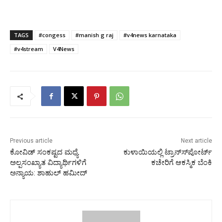
TAGS
#congess
#manish g raj
#v4news karnataka
#v4stream
V4News
Previous article
Next article
ಕೋವಿಡ್ ಸಂಕಷ್ಟದ ಮಧ್ಯೆ
ಕುಳಾಯಿಯಲ್ಲಿ ಟ್ರಾನ್ಸ್‍ಪೋರ್ಟ್
ಅಲ್ಪಸಂಖ್ಯಾತ ವಿದ್ಯಾರ್ಥಿಗಳಿಗೆ
ಕಚೇರಿಗೆ ಆಕಸ್ಮಿಕ ಬೆಂಕಿ
ಅನ್ಯಾಯ: ಶಾಹುಲ್ ಹಮೀದ್