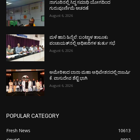
ನಾಗೂರಿನಲ್ಲಿ ಸಿದ್ಧ ಸಮಾಧಿ ಯೋಗದಿಂದ
ಗುರುಪೂರ್ಣಿಮೆ ಆಚರಣೆ
August 6, 2026
ಮಳೆ ಹಾನಿ ಹಿನ್ನೆಲೆ: ಬಂಟ್ವಾಳ ತಾಲೂಕು
ಪಂಚಾಯತ್‌ನಲ್ಲಿ ಅಧಿಕಾರಿಗಳ ತುರ್ತು ಸಭೆ
August 6, 2026
ಅಮೇರಿಕಾದ ಬಾನಾ ಮಹಾ ಅಧಿವೇಶನದಲ್ಲಿ ರಾಜರ್ಷಿ
ಕೆ. ವಾಸುದೇವ ಶೆಟ್ಟಿ ಭಾಗಿ
August 6, 2026
POPULAR CATEGORY
Fresh News
10613
ಕರಾವಳಿ
9992