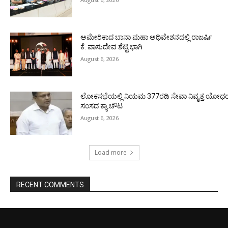
ಅಮೇರಿಕಾದ ಬಾನಾ ಮಹಾ ಅಧಿವೇಶನದಲ್ಲಿ ರಾಜರ್ಷಿ
ಕೆ. ವಾಸುದೇವ ಶೆಟ್ಟಿ ಭಾಗಿ
August 6, 2026
ಲೋಕಸಭೆಯಲ್ಲಿ ನಿಯಮ 377ರಡಿ ಸೇವಾ ನಿವೃತ್ತ ಯೋಧರ ಪ
ಸಂಸದ ಕ್ಯಾ.ಚೌಟ
August 6, 2026
Load more
RECENT COMMENTS