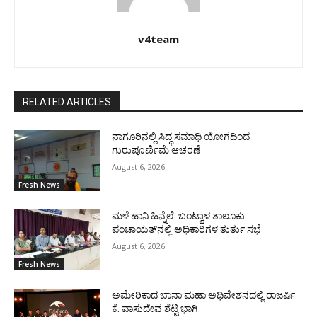
v4team
RELATED ARTICLES
ನಾಗೂರಿನಲ್ಲಿ ಸಿದ್ಧ ಸಮಾಧಿ ಯೋಗದಿಂದ
ಗುರುಪೂರ್ಣಿಮೆ ಆಚರಣೆ
August 6, 2026
Fresh News
ಮಳೆ ಹಾನಿ ಹಿನ್ನೆಲೆ: ಬಂಟ್ವಾಳ ತಾಲೂಕು
ಪಂಚಾಯತ್‌ನಲ್ಲಿ ಅಧಿಕಾರಿಗಳ ತುರ್ತು ಸಭೆ
August 6, 2026
Fresh News
ಅಮೇರಿಕಾದ ಬಾನಾ ಮಹಾ ಅಧಿವೇಶನದಲ್ಲಿ ರಾಜರ್ಷಿ
ಕೆ. ವಾಸುದೇವ ಶೆಟ್ಟಿ ಭಾಗಿ