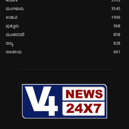
ಮಂಗಳೂರು
3545
ಉಡುಪಿ
1906
ಪುತ್ತೂರು
968
ಮೂಡಬಿದರೆ
858
ರಾಜ್ಯ
828
ರಾಜಕೀಯ
661