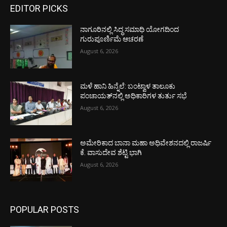
EDITOR PICKS
ನಾಗೂರಿನಲ್ಲಿ ಸಿದ್ಧ ಸಮಾಧಿ ಯೋಗದಿಂದ
ಗುರುಪೂರ್ಣಿಮೆ ಆಚರಣೆ
August 6, 2026
ಮಳೆ ಹಾನಿ ಹಿನ್ನೆಲೆ: ಬಂಟ್ವಾಳ ತಾಲೂಕು
ಪಂಚಾಯತ್‌ನಲ್ಲಿ ಅಧಿಕಾರಿಗಳ ತುರ್ತು ಸಭೆ
August 6, 2026
ಅಮೇರಿಕಾದ ಬಾನಾ ಮಹಾ ಅಧಿವೇಶನದಲ್ಲಿ ರಾಜರ್ಷಿ
ಕೆ. ವಾಸುದೇವ ಶೆಟ್ಟಿ ಭಾಗಿ
August 6, 2026
POPULAR POSTS