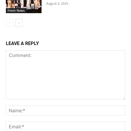
August 6, 2026
Fresh News
LEAVE A REPLY
Comment:
Na
Ema