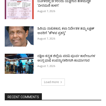
ಬೋಳದಲ್ಲಿ ಆ.9ರಂದು ಯಕ್ಷಗಾನ ತಾಳಮದ್ದಳೆ
‘ವೀರಮಣಿ ಕಾಳಗ’
August 7, 2026
ಹಿರಿಯ ನಾಟಕಕಾರ, ಕಲಾ ನಿರ್ದೇಶಕ ತಮ್ಮ ಲಕ್ಷಣ್
ಅವರಿಗೆ “ತೌಳವ ಪ್ರಶಸ್ತಿ”
August 7, 2026
ದಕ್ಷಿಣ ಕನ್ನಡ ಜಿಲ್ಲೆಯ ಪದವಿ ಪೂರ್ವ ಕಾಲೇಜುಗಳ
ಆಂಗ್ಲ ಭಾಷೆ ಉಪನ್ಯಾಸಕರಿಗಾಗಿ ಕಾರ್ಯಾಗಾರ
August 7, 2026
Load more
RECENT COMMENTS