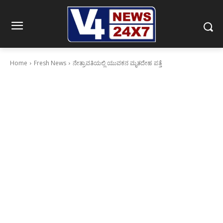
Home
Fresh News
ನೇತ್ರಾವತಿಯಲ್ಲಿ ಯುವಕನ ಮೃತದೇಹ ಪತ್ತೆ