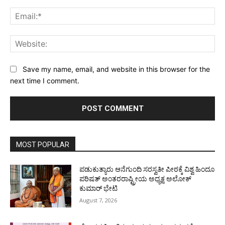
Ema
Web
Save my name, email, and website in this browser for the
next time I comment.
MOST POPULAR
ಪಡುಕುತ್ಯಾರು ಆನೆಗುಂದಿ ಸರಸ್ವತೀ ಪೀಠಕ್ಕೆ ವಿಶ್ವ ಹಿಂದೂ
ಪರಿಷತ್ ಅಂತರರಾಷ್ಟ್ರೀಯ ಅಧ್ಯಕ್ಷ ಅಲೋಕ್
ಕುಮಾರ್ ಭೇಟಿ
August 7, 2026