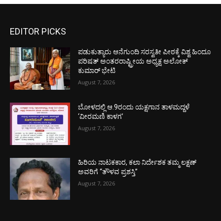
EDITOR PICKS
ಪಡುಕುತ್ಯಾರು ಆನೆಗುಂದಿ ಸರಸ್ವತೀ ಪೀಠಕ್ಕೆ ವಿಶ್ವ ಹಿಂದೂ
ಪರಿಷತ್ ಅಂತರರಾಷ್ಟ್ರೀಯ ಅಧ್ಯಕ್ಷ ಅಲೋಕ್
ಕುಮಾರ್ ಭೇಟಿ
August 7, 2026
ಬೋಳದಲ್ಲಿ ಆ.9ರಂದು ಯಕ್ಷಗಾನ ತಾಳಮದ್ದಳೆ
‘ವೀರಮಣಿ ಕಾಳಗ’
August 7, 2026
ಹಿರಿಯ ನಾಟಕಕಾರ, ಕಲಾ ನಿರ್ದೇಶಕ ತಮ್ಮ ಲಕ್ಷಣ್
ಅವರಿಗೆ “ತೌಳವ ಪ್ರಶಸ್ತಿ”
August 7, 2026