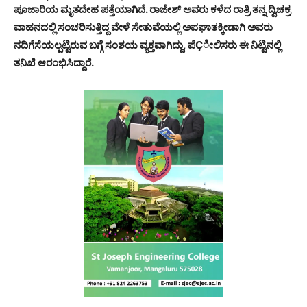
ಪೂಜಾರಿಯ ಮೃತದೇಹ ಪತ್ತೆಯಾಗಿದೆ. ರಾಜೇಶ್ ಅವರು ಕಳೆದ ರಾತ್ರಿ ತನ್ನ ದ್ವಿಚಕ್ರ
ವಾಹನದಲ್ಲಿ ಸಂಚರಿಸುತ್ತಿದ್ದ ವೇಳೆ ಸೇತುವೆಯಲ್ಲಿ ಅಪಘಾತಕ್ಕೀಡಾಗಿ ಅವರು
ನದಿಗೆಸೆಯಲ್ಪಟ್ಟಿರುವ ಬಗ್ಗೆ ಸಂಶಯ ವ್ಯಕ್ತವಾಗಿದ್ದು, ಪೆÇೀಲಿಸರು ಈ ನಿಟ್ಟಿನಲ್ಲಿ
ತನಿಖೆ ಆರಂಭಿಸಿದ್ದಾರೆ.