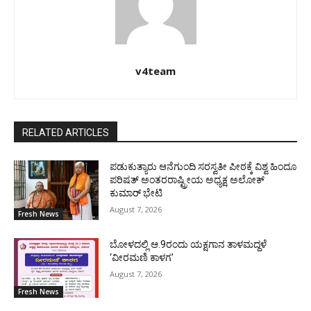
v4team
RELATED ARTICLES
ಪಡುಕುತ್ಯಾರು ಆನೆಗುಂದಿ ಸರಸ್ವತೀ ಪೀಠಕ್ಕೆ ವಿಶ್ವ ಹಿಂದೂ
ಪರಿಷತ್ ಅಂತರರಾಷ್ಟ್ರೀಯ ಅಧ್ಯಕ್ಷ ಅಲೋಕ್
ಕುಮಾರ್ ಭೇಟಿ
August 7, 2026
Fresh News
ಬೋಳದಲ್ಲಿ ಆ.9ರಂದು ಯಕ್ಷಗಾನ ತಾಳಮದ್ದಳೆ
‘ವೀರಮಣಿ ಕಾಳಗ’
August 7, 2026
Fresh News