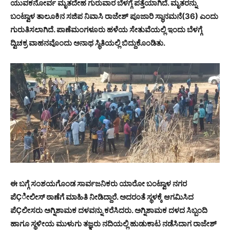
ಯುವಕನೋರ್ವ ಮೃತದೇಹ ಗುರುವಾರ ಬೆಳಗ್ಗೆ ಪತ್ತೆಯಾಗಿದೆ. ಮೃತರನ್ನು
ಬಂಟ್ವಾಳ ತಾಲೂಕಿನ ಸಜಿಪ ನಿವಾಸಿ ರಾಜೇಶ್ ಪೂಜಾರಿ ಸ್ಥಾನಮನೆ(36) ಎಂದು
ಗುರುತಿಸಲಾಗಿದೆ. ಪಾಣೆಮಂಗಳೂರು ಹಳೆಯ ಸೇತುವೆಯಲ್ಲಿ ಇಂದು ಬೆಳಗ್ಗೆ
ದ್ವಿಚಕ್ರ ವಾಹನವೊಂದು ಅನಾಥ ಸ್ಥಿತಿಯಲ್ಲಿ ಬಿದ್ದುಕೊಂಡಿತು.
ಈ ಬಗ್ಗೆ ಸಂಶಯಗೊಂಡ ಸಾರ್ವಜನಿಕರು ಯಾರೋ ಬಂಟ್ವಾಳ ನಗರ
ಪೆÇೀಲೀಸ್ ಠಾಣೆಗೆ ಮಾಹಿತಿ ನೀಡಿದ್ದಾರೆ. ಅದರಂತೆ ಸ್ಥಳಕ್ಕೆ ಆಗಮಿಸಿದ
ಪೆÇಲೀಸರು ಅಗ್ನಿಶಾಮಕ ದಳವನ್ನು ಕರೆಸಿದರು. ಅಗ್ನಿಶಾಮಕ ದಳದ ಸಿಬ್ಬಂದಿ
ಹಾಗೂ ಸ್ಥಳೀಯ ಮುಳುಗು ತಜ್ಞರು ನದಿಯಲ್ಲಿ ಹುಡುಕಾಟ ನಡೆಸಿದಾಗ ರಾಜೇಶ್