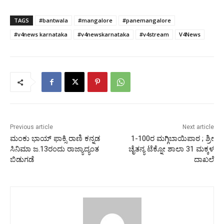
TAGS
#bantwala
#mangalore
#panemangalore
#v4news karnataka
#v4newskarnataka
#v4stream
V4News
Previous article
Next article
ಮಂಕು ಭಾಯ್ ಫಾಕ್ಸಿ ರಾಣಿ ಕನ್ನಡ
1-100ರ ಮಗ್ಗಿಬಾಯಿಪಾಠ ; ಶ್ರೀ
ಸಿನಿಮಾ ಜ.13ರಂದು ರಾಜ್ಯಾದ್ಯಂತ
ಚೈತನ್ಯ ಟೆಕ್ನೋ ಶಾಲಾ 31 ಮಕ್ಕಳ
ಬಿಡುಗಡೆ
ದಾಖಲೆ