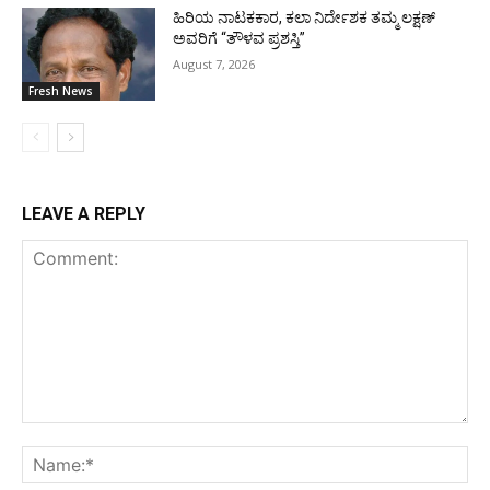
ಹಿರಿಯ ನಾಟಕಕಾರ, ಕಲಾ ನಿರ್ದೇಶಕ ತಮ್ಮ ಲಕ್ಷಣ್
ಅವರಿಗೆ “ತೌಳವ ಪ್ರಶಸ್ತಿ”
August 7, 2026
Fresh News
LEAVE A REPLY
Comment:
Na