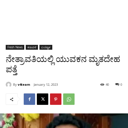
Fresh News
ಕರಾವಳಿ
ಬಂಟ್ವಾಳ
ನೇತ್ರಾವತಿಯಲ್ಲಿ ಯುವಕನ ಮೃತದೇಹ
ಪತ್ತೆ
By
v4team
January 12, 2023
40
0