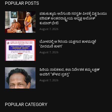
POPULAR POSTS
ಪಡುಕುತ್ಯಾರು ಆನೆಗುಂದಿ ಸರಸ್ವತೀ ಪೀಠಕ್ಕೆ ವಿಶ್ವ ಹಿಂದೂ
ಪರಿಷತ್ ಅಂತರರಾಷ್ಟ್ರೀಯ ಅಧ್ಯಕ್ಷ ಅಲೋಕ್
ಕುಮಾರ್ ಭೇಟಿ
August 7, 2026
ಬೋಳದಲ್ಲಿ ಆ.9ರಂದು ಯಕ್ಷಗಾನ ತಾಳಮದ್ದಳೆ
‘ವೀರಮಣಿ ಕಾಳಗ’
August 7, 2026
ಹಿರಿಯ ನಾಟಕಕಾರ, ಕಲಾ ನಿರ್ದೇಶಕ ತಮ್ಮ ಲಕ್ಷಣ್
ಅವರಿಗೆ “ತೌಳವ ಪ್ರಶಸ್ತಿ”
August 7, 2026
POPULAR CATEGORY